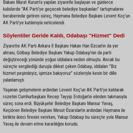
Bakanı Murat Kurum’a yapılan ziyaretle başlayan ve günlerce
kulislerde "AK Parti’ye geçecek belediye başkanları" tartışmalarını
beraberinde getiren süreç, Haymana Belediye Başkanı Levent Koç’un
AK Parti’ye katılımıyla neticelendi.
Söylentiler Geride Kaldı, Odabaşı "Hizmet" Dedi
Ziyarette AK Parti Ankara İl Başkanı Hakan Han Özcan’ın da yer
alması, Gölbaşı Belediye Başkanı Yakup Odabaşı’nın da parti
değiştireceği yönünde yoğun iddialara neden olmuştu. Ancak bu
süreçte sergilediği duruşla dikkat çeken Odabaşı, iddiaları "Biz
hizmet peşindeyiz, işimize bakıyoruz" sözleriyle kesin bir dille
yalanlamıştı.
Yaşanan gelişmelerin ardından Levent Koç’un AK Parti’ye katılarak
rozetini Cumhurbaşkanı Recep Tayyip Erdoğan’ın elinden takmasıyla
süreç sona erdi. Büyükşehir Belediye Başkanı Mansur Yavaş,
Keçiören Belediye Başkanı Mesut Özarslan’ın ardından Haymana ile
birlikte ikinci firesini verirken, Yakup Odabaşı bu süreçte yola Mansur
Yavaş ile devam etme kararlılığını korudu.