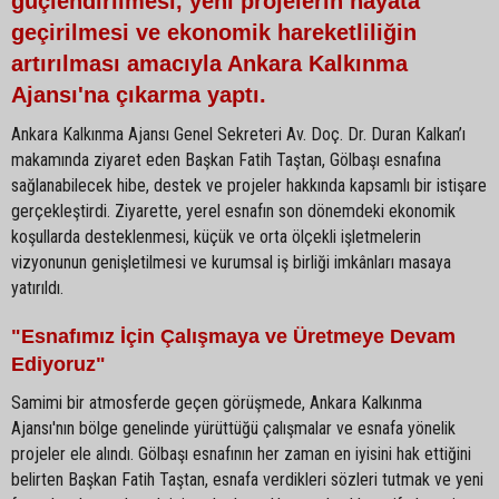
güçlendirilmesi, yeni projelerin hayata
geçirilmesi ve ekonomik hareketliliğin
artırılması amacıyla Ankara Kalkınma
Ajansı'na çıkarma yaptı.
Ankara Kalkınma Ajansı Genel Sekreteri Av. Doç. Dr. Duran Kalkan’ı
makamında ziyaret eden Başkan Fatih Taştan, Gölbaşı esnafına
sağlanabilecek hibe, destek ve projeler hakkında kapsamlı bir istişare
gerçekleştirdi. Ziyarette, yerel esnafın son dönemdeki ekonomik
koşullarda desteklenmesi, küçük ve orta ölçekli işletmelerin
vizyonunun genişletilmesi ve kurumsal iş birliği imkânları masaya
yatırıldı.
"Esnafımız İçin Çalışmaya ve Üretmeye Devam
Ediyoruz"
Samimi bir atmosferde geçen görüşmede, Ankara Kalkınma
Ajansı'nın bölge genelinde yürüttüğü çalışmalar ve esnafa yönelik
projeler ele alındı. Gölbaşı esnafının her zaman en iyisini hak ettiğini
belirten Başkan Fatih Taştan, esnafa verdikleri sözleri tutmak ve yeni