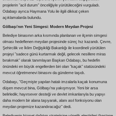
projelerin "acil durum" önceliğiyle yürütüleceğini vurguladı.
Odabaşı ayrıca Haymana Yolu ile ilgili dikkat çeken
açıklamalarda bulundu.
Gölbaşı’nın Yeni Simgesi: Modern Meydan Projesi
Belediye binasının arka kısmında planlanan ve ilçenin simgesi
olması hedeflenen meydan projesinde süreç hız kazandı. Çevre,
Şehircilik ve İklim Değişikliği Bakanlığı ile koordineli yürütülen
projeyi "sadece günü kurtarmak değil, gelecek nesillere miras
bırakmak" olarak tanımlayan Başkan Odabaşı, bu hedefin
önündeki en büyük engellerden biri olan "kaçak" statüsündeki
mevcut öğretmenevi binasını da gündeme taşıdı.
Odabaşı, "Geçmişte yapılan hatalı imzalarla kaçak konumuna
düşen mevcut bina, Gölbaşı’na yakışmıyor. Yeni bir arsa
belirledik; hayırsever desteği ve devlet imkanlarıyla bu yapıyı
daha modern bir alana taşıyarak, alanı asıl fonksiyonu olan
meydan projemize kazandıracağız" dedi.
Belediyenin hizmet dağıtım stratejisine yönelik eleştirileri (hastane