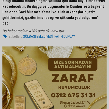
aldığı ilhamla modernleşme yolunda çok daha büyük mesafeler
kat edecektir. Bu duygu ve düşüncelerle Cumhuriyeti başkent
ilan eden Gazi Mustafa Kemal ve silah arkadaşlarını,aziz
şehitlerimizi, gazilerimizi saygı ve şükranla yad ediyorum”
dedi.
Bu haber toplam 4585 defa okunmuştur
,
Etiketler :
GÖLBAŞI BELEDİYESİ
FATİH DURUAY