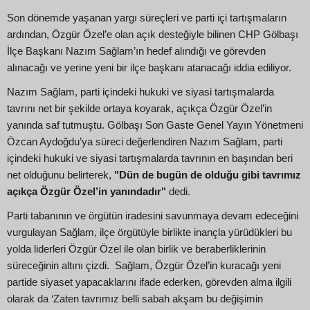
Son dönemde yaşanan yargı süreçleri ve parti içi tartışmaların
ardından, Özgür Özel’e olan açık desteğiyle bilinen CHP Gölbaşı
İlçe Başkanı Nazım Sağlam’ın hedef alındığı ve görevden
alınacağı ve yerine yeni bir ilçe başkanı atanacağı iddia ediliyor.
Nazım Sağlam, parti içindeki hukuki ve siyasi tartışmalarda
tavrını net bir şekilde ortaya koyarak, açıkça Özgür Özel’in
yanında saf tutmuştu. Gölbaşı Son Gaste Genel Yayın Yönetmeni
Özcan Aydoğdu’ya süreci değerlendiren Nazım Sağlam, parti
içindeki hukuki ve siyasi tartışmalarda tavrının en başından beri
net olduğunu belirterek,
"Dün de bugün de olduğu gibi tavrımız
açıkça Özgür Özel’in yanındadır"
dedi.
Parti tabanının ve örgütün iradesini savunmaya devam edeceğini
vurgulayan Sağlam, ilçe örgütüyle birlikte inançla yürüdükleri bu
yolda liderleri Özgür Özel ile olan birlik ve beraberliklerinin
süreceğinin altını çizdi. Sağlam, Özgür Özel’in kuracağı yeni
partide siyaset yapacaklarını ifade ederken, görevden alma ilgili
olarak da ‘Zaten tavrımız belli sabah akşam bu değişimin