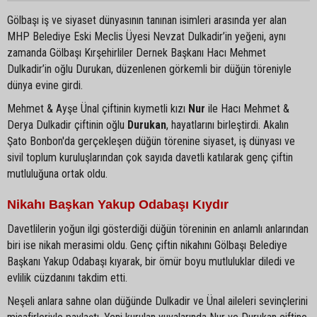
Gölbaşı iş ve siyaset dünyasının tanınan isimleri arasında yer alan
MHP Belediye Eski Meclis Üyesi Nevzat Dulkadir’in yeğeni, aynı
zamanda Gölbaşı Kırşehirliler Dernek Başkanı Hacı Mehmet
Dulkadir’in oğlu Durukan, düzenlenen görkemli bir düğün töreniyle
dünya evine girdi.
Mehmet & Ayşe Ünal çiftinin kıymetli kızı
Nur
ile Hacı Mehmet &
Derya Dulkadir çiftinin oğlu
Durukan
, hayatlarını birleştirdi. Akalın
Şato Bonbon'da gerçekleşen düğün törenine siyaset, iş dünyası ve
sivil toplum kuruluşlarından çok sayıda davetli katılarak genç çiftin
mutluluğuna ortak oldu.
Nikahı Başkan Yakup Odabaşı Kıydır
Davetlilerin yoğun ilgi gösterdiği düğün töreninin en anlamlı anlarından
biri ise nikah merasimi oldu. Genç çiftin nikahını Gölbaşı Belediye
Başkanı Yakup Odabaşı kıyarak, bir ömür boyu mutluluklar diledi ve
evlilik cüzdanını takdim etti.
Neşeli anlara sahne olan düğünde Dulkadir ve Ünal aileleri sevinçlerini