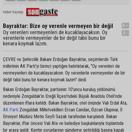
Haber Kaynağı
Bayraktar: Bize oy verenle vermeyen bir değil
A+
Oy verenleri vermeyenleri de kucaklayacaksın. Oy
A-
verenlerle vermeyenler de bir değil tabii bunu bir
kenara koymak lazım.
ÇEVRE ve Şehircilik Bakanı Erdoğan Bayraktar, seçimlerde Türk
milletinin AK Parti'yi birinci yaptığını hatırlatarak, "Oy verenleri de
vermeyenleri de kucaklayacaksın. Oy verenlerle vermeyenler de bir
değil tabii bunu bir kenara koymak lazım" dedi.
Bakan Erdoğan Bayraktar, partisinin 10'uncu kuruluş yıldönümü
nedeniyle Zonguldak'ın Ereğli İlçesi'ndeki Büyük Anadolu Oteli'nde
düzenlenen iftara katıldı. Bakan Bayraktar, otel önünde Vali Erdal Ata,
AK Parti
Zonguldak Milletvekilleri Ercan Candan, Özcan Ulupınar, İl
Emniyet Müdürü Metin Seyfi Sazak tarafından karşılandı. Bakan
Bayraktar, iftar öncesi Vali Ata ve belediye başkanlarıyla toplantıda
bir araya geldi. Kentin sorunlarının gündeme getirildiği basına kapalı