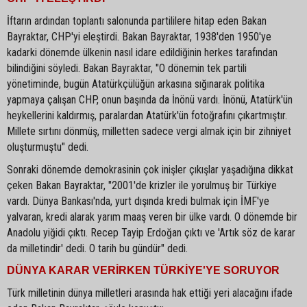
İftarın ardından toplantı salonunda partililere hitap eden Bakan
Bayraktar, CHP'yi eleştirdi. Bakan Bayraktar, 1938'den 1950'ye
kadarki dönemde ülkenin nasıl idare edildiğinin herkes tarafından
bilindiğini söyledi. Bakan Bayraktar, "O dönemin tek partili
yönetiminde, bugün Atatürkçülüğün arkasına sığınarak politika
yapmaya çalışan CHP, onun başında da İnönü vardı. İnönü, Atatürk'ün
heykellerini kaldırmış, paralardan Atatürk'ün fotoğrafını çıkartmıştır.
Millete sırtını dönmüş, milletten sadece vergi almak için bir zihniyet
oluşturmuştu" dedi.
Sonraki dönemde demokrasinin çok inişler çıkışlar yaşadığına dikkat
çeken Bakan Bayraktar, "2001'de krizler ile yorulmuş bir Türkiye
vardı. Dünya Bankası'nda, yurt dışında kredi bulmak için İMF'ye
yalvaran, kredi alarak yarım maaş veren bir ülke vardı. O dönemde bir
Anadolu yiğidi çıktı. Recep Tayip Erdoğan çıktı ve 'Artık söz de karar
da milletindir' dedi. O tarih bu gündür" dedi.
DÜNYA KARAR VERİRKEN TÜRKİYE'YE SORUYOR
Türk milletinin dünya milletleri arasında hak ettiği yeri alacağını ifade