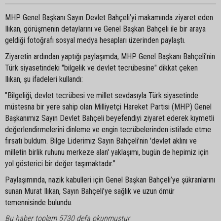
MHP Genel Başkanı Sayın Devlet Bahçeli’yi makamında ziyaret eden
Ilıkan, görüşmenin detaylarını ve Genel Başkan Bahçeli ile bir araya
geldiği fotoğrafı sosyal medya hesapları üzerinden paylaştı.
Ziyaretin ardından yaptığı paylaşımda, MHP Genel Başkanı Bahçeli’nin
Türk siyasetindeki "bilgelik ve devlet tecrübesine" dikkat çeken
Ilıkan, şu ifadeleri kullandı:
"Bilgeliği, devlet tecrübesi ve millet sevdasıyla Türk siyasetinde
müstesna bir yere sahip olan Milliyetçi Hareket Partisi (MHP) Genel
Başkanımız Sayın Devlet Bahçeli beyefendiyi ziyaret ederek kıymetli
değerlendirmelerini dinleme ve engin tecrübelerinden istifade etme
fırsatı buldum. Bilge Liderimiz Sayın Bahçeli’nin 'devlet aklını ve
milletin birlik ruhunu merkeze alan' yaklaşımı, bugün de hepimiz için
yol gösterici bir değer taşımaktadır."
Paylaşımında, nazik kabulleri için Genel Başkan Bahçeli’ye şükranlarını
sunan Murat Ilıkan, Sayın Bahçeli’ye sağlık ve uzun ömür
temennisinde bulundu.
Bu haber toplam 5730 defa okunmuştur