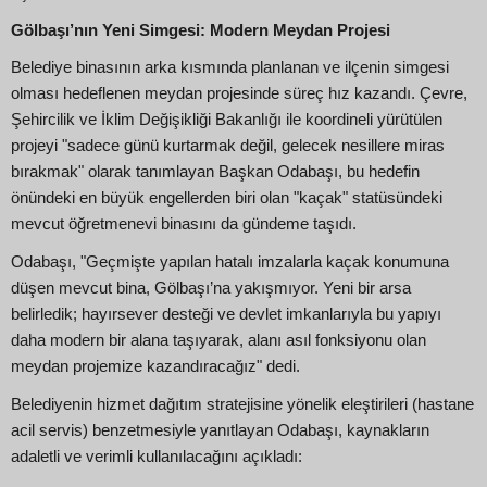
Gölbaşı’nın Yeni Simgesi: Modern Meydan Projesi
Belediye binasının arka kısmında planlanan ve ilçenin simgesi
olması hedeflenen meydan projesinde süreç hız kazandı. Çevre,
Şehircilik ve İklim Değişikliği Bakanlığı ile koordineli yürütülen
projeyi "sadece günü kurtarmak değil, gelecek nesillere miras
bırakmak" olarak tanımlayan Başkan Odabaşı, bu hedefin
önündeki en büyük engellerden biri olan "kaçak" statüsündeki
mevcut öğretmenevi binasını da gündeme taşıdı.
Odabaşı, "Geçmişte yapılan hatalı imzalarla kaçak konumuna
düşen mevcut bina, Gölbaşı’na yakışmıyor. Yeni bir arsa
belirledik; hayırsever desteği ve devlet imkanlarıyla bu yapıyı
daha modern bir alana taşıyarak, alanı asıl fonksiyonu olan
meydan projemize kazandıracağız" dedi.
Belediyenin hizmet dağıtım stratejisine yönelik eleştirileri (hastane
acil servis) benzetmesiyle yanıtlayan Odabaşı, kaynakların
adaletli ve verimli kullanılacağını açıkladı: