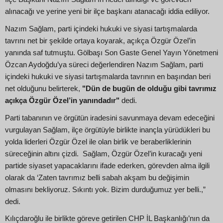
alınacağı ve yerine yeni bir ilçe başkanı atanacağı iddia ediliyor.
Nazım Sağlam, parti içindeki hukuki ve siyasi tartışmalarda
tavrını net bir şekilde ortaya koyarak, açıkça Özgür Özel’in
yanında saf tutmuştu. Gölbaşı Son Gaste Genel Yayın Yönetmeni
Özcan Aydoğdu’ya süreci değerlendiren Nazım Sağlam, parti
içindeki hukuki ve siyasi tartışmalarda tavrının en başından beri
net olduğunu belirterek,
"Dün de bugün de olduğu gibi tavrımız
açıkça Özgür Özel’in yanındadır"
dedi.
Parti tabanının ve örgütün iradesini savunmaya devam edeceğini
vurgulayan Sağlam, ilçe örgütüyle birlikte inançla yürüdükleri bu
yolda liderleri Özgür Özel ile olan birlik ve beraberliklerinin
süreceğinin altını çizdi. Sağlam, Özgür Özel’in kuracağı yeni
partide siyaset yapacaklarını ifade ederken, görevden alma ilgili
olarak da ‘Zaten tavrımız belli sabah akşam bu değişimin
olmasını bekliyoruz. Sıkıntı yok. Bizim durduğumuz yer belli.,”
dedi.
Kılıçdaroğlu ile birlikte göreve getirilen CHP İL Başkanlığı’nın da