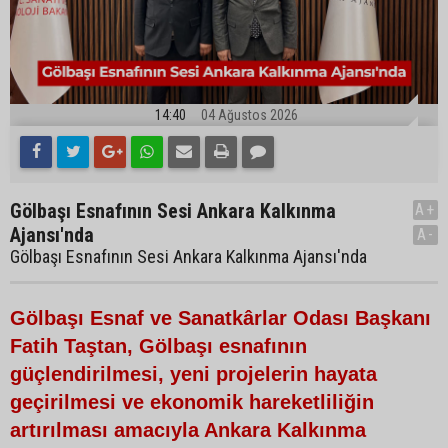
14:40
04 Ağustos 2026
Gölbaşı Esnafının Sesi Ankara Kalkınma
A+
Ajansı'nda
A-
Gölbaşı Esnafının Sesi Ankara Kalkınma Ajansı'nda
Gölbaşı Esnaf ve Sanatkârlar Odası Başkanı
Fatih Taştan, Gölbaşı esnafının
güçlendirilmesi, yeni projelerin hayata
geçirilmesi ve ekonomik hareketliliğin
artırılması amacıyla Ankara Kalkınma