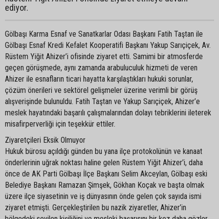
ediyor.
Gölbaşı Karma Esnaf ve Sanatkarlar Odası Başkanı Fatih Taştan ile
Gölbaşı Esnaf Kredi Kefalet Kooperatifi Başkanı Yakup Sarıçiçek, Av.
Rüstem Yiğit Ahizer’i ofisinde ziyaret etti. Samimi bir atmosferde
geçen görüşmede, aynı zamanda arabuluculuk hizmeti de veren
Ahizer ile esnafların ticari hayatta karşılaştıkları hukuki sorunlar,
çözüm önerileri ve sektörel gelişmeler üzerine verimli bir görüş
alışverişinde bulunuldu. Fatih Taştan ve Yakup Sarıçiçek, Ahizer’e
meslek hayatındaki başarılı çalışmalarından dolayı tebriklerini ileterek
misafirperverliği için teşekkür ettiler.
Ziyaretçileri Eksik Olmuyor
Hukuk bürosu açıldığı günden bu yana ilçe protokolünün ve kanaat
önderlerinin uğrak noktası haline gelen Rüstem Yiğit Ahizer’i, daha
önce de AK Parti Gölbaşı İlçe Başkanı Selim Akceylan, Gölbaşı eski
Belediye Başkanı Ramazan Şimşek, Gökhan Koçak ve başta olmak
üzere ilçe siyasetinin ve iş dünyasının önde gelen çok sayıda ismi
ziyaret etmişti. Gerçekleştirilen bu nazik ziyaretler, Ahizer’in
bölgedeki sevilen kişiliğini ve mesleki başarısını bir kez daha gözler