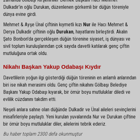
Dulkadir’in oğlu Durukan, düzenlenen görkemli bir düğün töreniyle
dünya evine girdi.
Mehmet & Ayşe Ünal çiftinin kıymetli kızı
Nur
ile Hacı Mehmet &
Derya Dulkadir çiftinin oğlu
Durukan
, hayatlarını birleştirdi. Akalın
Şato Bonbon'da gerçekleşen düğün törenine siyaset, iş dünyası ve
sivil toplum kuruluşlarından çok sayıda davetli katılarak genç çiftin
mutluluğuna ortak oldu.
Nikahı Başkan Yakup Odabaşı Kıydır
Davetlilerin yoğun ilgi gösterdiği düğün töreninin en anlamlı anlarından
biri ise nikah merasimi oldu. Genç çiftin nikahını Gölbaşı Belediye
Başkanı Yakup Odabaşı kıyarak, bir ömür boyu mutluluklar diledi ve
evlilik cüzdanını takdim etti.
Neşeli anlara sahne olan düğünde Dulkadir ve Ünal aileleri sevinçlerini
misafirleriyle paylaştı. Yeni kurulan yuvalarında Nur ve Durukan çiftine
bir ömür boyu mutluluklar diler, ailelerini tebrik ederiz.
Bu haber toplam 2300 defa okunmuştur