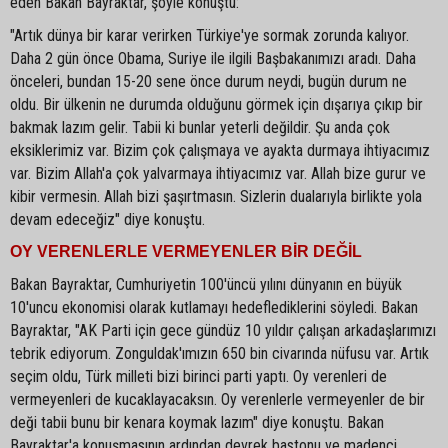
eden Bakan Bayraktar, şöyle konuştu:
"Artık dünya bir karar verirken Türkiye'ye sormak zorunda kalıyor.
Daha 2 gün önce Obama, Suriye ile ilgili Başbakanımızı aradı. Daha
önceleri, bundan 15-20 sene önce durum neydi, bugün durum ne
oldu. Bir ülkenin ne durumda olduğunu görmek için dışarıya çıkıp bir
bakmak lazım gelir. Tabii ki bunlar yeterli değildir. Şu anda çok
eksiklerimiz var. Bizim çok çalışmaya ve ayakta durmaya ihtiyacımız
var. Bizim Allah'a çok yalvarmaya ihtiyacımız var. Allah bize gurur ve
kibir vermesin. Allah bizi şaşırtmasın. Sizlerin dualarıyla birlikte yola
devam edeceğiz" diye konuştu.
OY VERENLERLE VERMEYENLER BİR DEĞİL
Bakan Bayraktar, Cumhuriyetin 100'üncü yılını dünyanın en büyük
10'uncu ekonomisi olarak kutlamayı hedeflediklerini söyledi. Bakan
Bayraktar, "AK Parti için gece gündüz 10 yıldır çalışan arkadaşlarımızı
tebrik ediyorum. Zonguldak'ımızın 650 bin civarında nüfusu var. Artık
seçim oldu, Türk milleti bizi birinci parti yaptı. Oy verenleri de
vermeyenleri de kucaklayacaksın. Oy verenlerle vermeyenler de bir
deği tabii bunu bir kenara koymak lazım" diye konuştu. Bakan
Bayraktar'a konuşmasının ardından devrek bastonu ve madenci