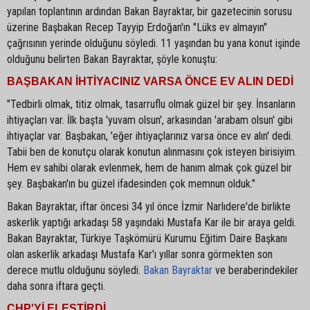
yapılan toplantının ardından Bakan Bayraktar, bir gazetecinin sorusu
üzerine Başbakan Recep Tayyip Erdoğan'ın "Lüks ev almayın"
çağrısının yerinde olduğunu söyledi. 11 yaşından bu yana konut işinde
olduğunu belirten Bakan Bayraktar, şöyle konuştu:
BAŞBAKAN İHTİYACINIZ VARSA ÖNCE EV ALIN DEDİ
"Tedbirli olmak, titiz olmak, tasarruflu olmak güzel bir şey. İnsanların
ihtiyaçları var. İlk başta 'yuvam olsun', arkasından 'arabam olsun' gibi
ihtiyaçlar var. Başbakan, 'eğer ihtiyaçlarınız varsa önce ev alın' dedi.
Tabii ben de konutçu olarak konutun alınmasını çok isteyen birisiyim.
Hem ev sahibi olarak evlenmek, hem de hanım almak çok güzel bir
şey. Başbakan'ın bu güzel ifadesinden çok memnun olduk."
Bakan Bayraktar, iftar öncesi 34 yıl önce İzmir Narlıdere'de birlikte
askerlik yaptığı arkadaşı 58 yaşındaki Mustafa Kar ile bir araya geldi.
Bakan Bayraktar, Türkiye Taşkömürü Kurumu Eğitim Daire Başkanı
olan askerlik arkadaşı Mustafa Kar'ı yıllar sonra görmekten son
derece mutlu olduğunu söyledi.
Bakan Bayraktar
ve beraberindekiler
daha sonra iftara geçti.
CHP'Yİ ELEŞTİRDİ