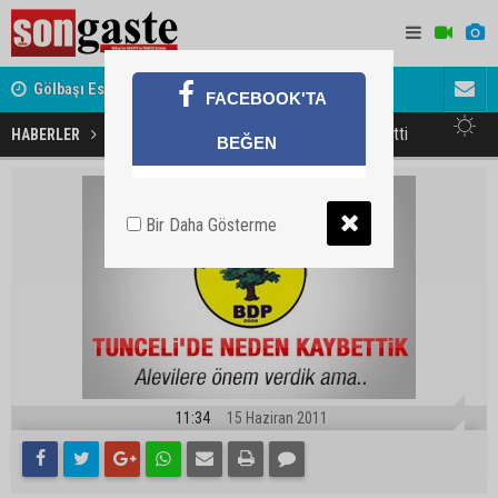
Gölbaşı Esnafının Sesi Ankara Kalkınma Ajansı'nda
Avukat ve 
FACEBOOK'TA
akını
BDP Tunceli'de neden kaybetti
HABERLER
MAGAZİN
BEĞEN
Bir Daha Gösterme
11:34
15 Haziran 2011