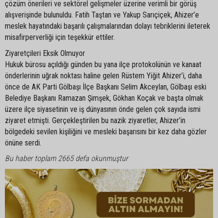
çözüm önerileri ve sektörel gelişmeler üzerine verimli bir görüş
alışverişinde bulunuldu. Fatih Taştan ve Yakup Sarıçiçek, Ahizer’e
meslek hayatındaki başarılı çalışmalarından dolayı tebriklerini ileterek
misafirperverliği için teşekkür ettiler.
Ziyaretçileri Eksik Olmuyor
Hukuk bürosu açıldığı günden bu yana ilçe protokolünün ve kanaat
önderlerinin uğrak noktası haline gelen Rüstem Yiğit Ahizer’i, daha
önce de AK Parti Gölbaşı İlçe Başkanı Selim Akceylan, Gölbaşı eski
Belediye Başkanı Ramazan Şimşek, Gökhan Koçak ve başta olmak
üzere ilçe siyasetinin ve iş dünyasının önde gelen çok sayıda ismi
ziyaret etmişti. Gerçekleştirilen bu nazik ziyaretler, Ahizer’in
bölgedeki sevilen kişiliğini ve mesleki başarısını bir kez daha gözler
önüne serdi.
Bu haber toplam 2665 defa okunmuştur