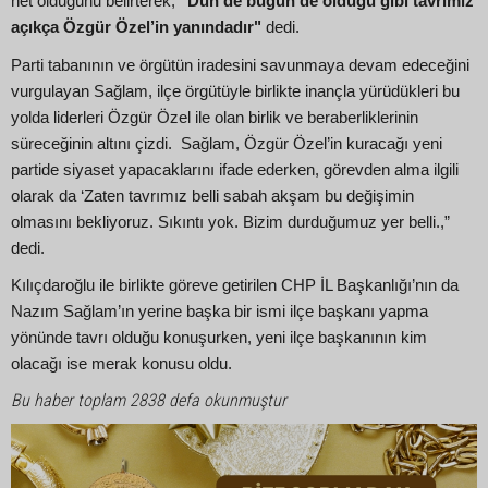
net olduğunu belirterek,
"Dün de bugün de olduğu gibi tavrımız
açıkça Özgür Özel’in yanındadır"
dedi.
Parti tabanının ve örgütün iradesini savunmaya devam edeceğini
vurgulayan Sağlam, ilçe örgütüyle birlikte inançla yürüdükleri bu
yolda liderleri Özgür Özel ile olan birlik ve beraberliklerinin
süreceğinin altını çizdi. Sağlam, Özgür Özel’in kuracağı yeni
partide siyaset yapacaklarını ifade ederken, görevden alma ilgili
olarak da ‘Zaten tavrımız belli sabah akşam bu değişimin
olmasını bekliyoruz. Sıkıntı yok. Bizim durduğumuz yer belli.,”
dedi.
Kılıçdaroğlu ile birlikte göreve getirilen CHP İL Başkanlığı’nın da
Nazım Sağlam’ın yerine başka bir ismi ilçe başkanı yapma
yönünde tavrı olduğu konuşurken, yeni ilçe başkanının kim
olacağı ise merak konusu oldu.
Bu haber toplam 2838 defa okunmuştur