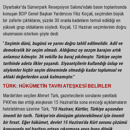
Diyarbakır'da Sümerpark Resepsiyon Salonu'ndaki basın toplantısında
konuşan BDP Genel Başkan Yardımcısı Filiz Koçali, seçimden büyük
bir zaferle çıktıklarını, yüzde 30 oranla kadınların temsil edildiği en
yüksek grup olduklarını söyledi. Koçali, 12 Haziran seçimlerinin doğru
okunmasını isterken şöyle dedi:
"
Seçimin dünü, bugünü ve yarını doğru tahlil edilmelidir. Adil ve
demokratik bir seçim olmadı. Aldığımız oy sezçm barajını artık
anlamsız kılmıştır. 36 vekille bu baraj yıkılmıştır. Türkiye seçim
tarihinde adeta ilkler yaşandı. Siyasetçilerin kullandığı üslup ve
söylemler hiçbir seçim döneminde olmadığı kadar toplumsal ve
ahlaki değerlerden uzak kalmamıştır."
TÜRK: HÜKÜMETİN TAVRI ATEŞKESİ BELİRLER
Mardin'den seçilen Ahmet Türk, gazetecilerin sorularını yanıtladı.
PKK'nın ilan ettiği ateşkesin 15 Haziran'da sona ereceği açıklamaların
hatırlatılması üzerine Türk,
"15 Haziran; Kürtler, Türkiye açısından
önemli bir tarih. Türkiye'nin dönüşüm gösterebilmesi için önemli
bir fırsat. Eğer hükümet, devlet 15 Haziran'da Kürt sorunu çözümü
konusunda yol haritası ortaya çıkarmasa veya buna dönük