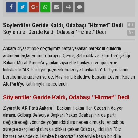
Söylentiler Geride Kaldı, Odabaşı "Hizmet" Dedi
A+
Söylentiler Geride Kaldı, Odabaşı "Hizmet" Dedi
A-
Ankara siyasetinde geçtiğimiz hafta yaşanan hareketli günlerin
ardından taşlar yerine oturuyor. Çevre, Şehircilik ve İklim Değişikliği
Bakanı Murat Kurum’a yapılan ziyaretle başlayan ve günlerce
kulislerde "AK Parti’ye geçecek belediye başkanları" tartışmalarını
beraberinde getiren süreç, Haymana Belediye Başkanı Levent Koç’un
AK Parti’ye katılımıyla neticelendi.
Söylentiler Geride Kaldı, Odabaşı "Hizmet" Dedi
Ziyarette AK Parti Ankara İl Başkanı Hakan Han Özcan’ın da yer
alması, Gölbaşı Belediye Başkanı Yakup Odabaşı’nın da parti
değiştireceği yönünde yoğun iddialara neden olmuştu. Ancak bu
süreçte sergilediği duruşla dikkat çeken Odabaşı, iddiaları "Biz
hizmet peşindeyiz, işimize bakıyoruz" sözleriyle kesin bir dille