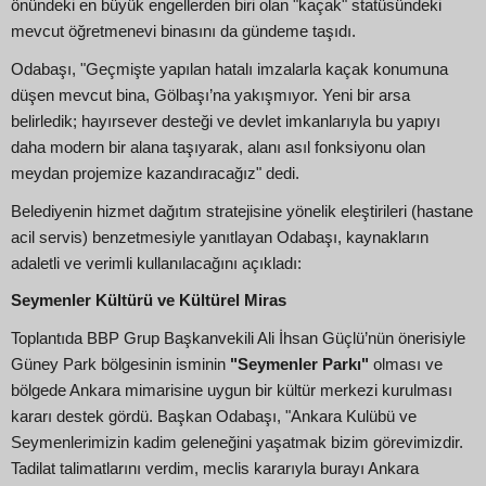
önündeki en büyük engellerden biri olan "kaçak" statüsündeki
mevcut öğretmenevi binasını da gündeme taşıdı.
Odabaşı, "Geçmişte yapılan hatalı imzalarla kaçak konumuna
düşen mevcut bina, Gölbaşı’na yakışmıyor. Yeni bir arsa
belirledik; hayırsever desteği ve devlet imkanlarıyla bu yapıyı
daha modern bir alana taşıyarak, alanı asıl fonksiyonu olan
meydan projemize kazandıracağız" dedi.
Belediyenin hizmet dağıtım stratejisine yönelik eleştirileri (hastane
acil servis) benzetmesiyle yanıtlayan Odabaşı, kaynakların
adaletli ve verimli kullanılacağını açıkladı:
Seymenler Kültürü ve Kültürel Miras
Toplantıda BBP Grup Başkanvekili Ali İhsan Güçlü’nün önerisiyle
Güney Park bölgesinin isminin
"Seymenler Parkı"
olması ve
bölgede Ankara mimarisine uygun bir kültür merkezi kurulması
kararı destek gördü. Başkan Odabaşı, "Ankara Kulübü ve
Seymenlerimizin kadim geleneğini yaşatmak bizim görevimizdir.
Tadilat talimatlarını verdim, meclis kararıyla burayı Ankara