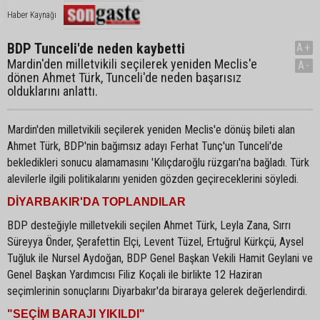
Haber Kaynağı
BDP Tunceli'de neden kaybetti
A+
Mardin'den milletvikili seçilerek yeniden Meclis'e
A-
dönen Ahmet Türk, Tunceli'de neden başarısız
olduklarını anlattı.
Mardin'den milletvikili seçilerek yeniden Meclis'e dönüş bileti alan
Ahmet Türk, BDP'nin bağımsız adayı Ferhat Tunç'un Tunceli'de
bekledikleri sonucu alamamasını 'Kılıçdaroğlu rüzgarı'na bağladı. Türk
alevilerle ilgili politikalarını yeniden gözden geçireceklerini söyledi.
DİYARBAKIR'DA TOPLANDILAR
BDP desteğiyle milletvekili seçilen Ahmet Türk, Leyla Zana, Sırrı
Süreyya Önder, Şerafettin Elçi, Levent Tüzel, Ertuğrul Kürkçü, Aysel
Tuğluk ile Nursel Aydoğan, BDP Genel Başkan Vekili Hamit Geylani ve
Genel Başkan Yardımcısı Filiz Koçali ile birlikte 12 Haziran
seçimlerinin sonuçlarını Diyarbakır'da biraraya gelerek değerlendirdi.
"SEÇİM BARAJI YIKILDI"