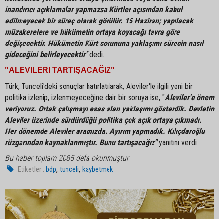
inandırıcı açıklamalar yapmazsa Kürtler açısından kabul
edilmeyecek bir süreç olarak görülür. 15 Haziran; yapılacak
müzakerelere ve hükümetin ortaya koyacağı tavra göre
değişecektir. Hükümetin Kürt sorununa yaklaşımı sürecin nasıl
gideceğini belirleyecektir"
dedi.
"ALEVİLERİ TARTIŞACAĞIZ"
Türk, Tunceli'deki sonuçlar hatırlatılarak, Aleviler'le ilgili yeni bir
politika izlenip, izlenmeyeceğine dair bir soruya ise, "
Aleviler'e önem
veriyoruz. Ortak çalışmayı esas alan yaklaşımı gösterdik. Devletin
Aleviler üzerinde sürdürdüğü politika çok açık ortaya çıkmadı.
Her dönemde Aleviler aramızda. Ayırım yapmadık. Kılıçdaroğlu
rüzgarından kaynaklanmıştır. Bunu tartışacağız"
yanıtını verdi.
Bu haber toplam 2085 defa okunmuştur
,
,
Etiketler :
bdp
tunceli
kaybetmek