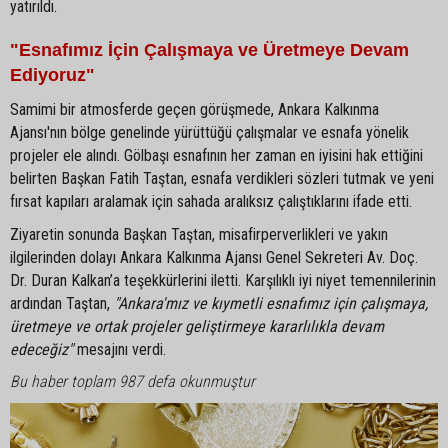
yatırıldı.
"Esnafımız İçin Çalışmaya ve Üretmeye Devam
Ediyoruz"
Samimi bir atmosferde geçen görüşmede, Ankara Kalkınma
Ajansı'nın bölge genelinde yürüttüğü çalışmalar ve esnafa yönelik
projeler ele alındı. Gölbaşı esnafının her zaman en iyisini hak ettiğini
belirten Başkan Fatih Taştan, esnafa verdikleri sözleri tutmak ve yeni
fırsat kapıları aralamak için sahada aralıksız çalıştıklarını ifade etti.
Ziyaretin sonunda Başkan Taştan, misafirperverlikleri ve yakın
ilgilerinden dolayı Ankara Kalkınma Ajansı Genel Sekreteri Av. Doç.
Dr. Duran Kalkan’a teşekkürlerini iletti. Karşılıklı iyi niyet temennilerinin
ardından Taştan,
"Ankara'mız ve kıymetli esnafımız için çalışmaya,
üretmeye ve ortak projeler geliştirmeye kararlılıkla devam
edeceğiz"
mesajını verdi.
Bu haber toplam 987 defa okunmuştur