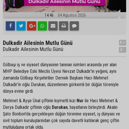
14:46
04 Ağustos 2026
Dulkadir Ailesinin Mutlu Günü
A+
Dulkadir Ailesinin Mutlu Günü
A-
Gölbaşı iş ve siyaset dünyasının tanınan isimleri arasında yer alan
MHP Belediye Eski Meclis Üyesi Nevzat Dulkadir’in yeğeni, aynı
zamanda Gölbaşı Kırşehirliler Dernek Başkanı Hacı Mehmet
Dulkadir’in oğlu Durukan, düzenlenen görkemli bir düğün töreniyle
dünya evine girdi.
Mehmet & Ayşe Ünal çiftinin kıymetli kızı
Nur
ile Hacı Mehmet &
Derya Dulkadir çiftinin oğlu
Durukan
, hayatlarını birleştirdi. Akalın
Şato Bonbon'da gerçekleşen düğün törenine siyaset, iş dünyası ve
sivil toplum kuruluşlarından çok sayıda davetli katılarak genç çiftin
mutluluğuna ortak oldu.