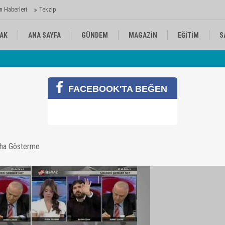
n Haberleri
Tekzip
AK
ANA SAYFA
GÜNDEM
MAGAZİN
EĞİTİM
S
 Ajansı'nda
Av
KÜLTÜR-SANAT
SPOR
RÖPORTAJ
FACEBOOK'TA BEĞEN
andı - İzle
aha Gösterme