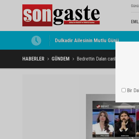
Günü
EML
Gölbaşı Esnafının Sesi Ankara Kalkınma
HABERLER
GÜNDEM
Bedrettin Dalan canlı yayına bağl
Bir D