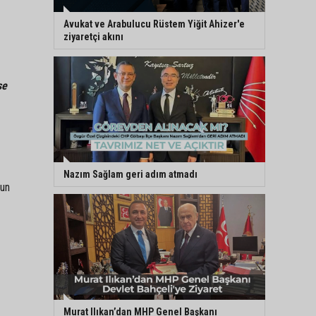
Avukat ve Arabulucu Rüstem Yiğit Ahizer'e
ziyaretçi akını
se
Nazım Sağlam geri adım atmadı
nun
Murat Ilıkan’dan MHP Genel Başkanı