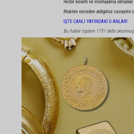
Hicbir kesinti ve montajlama olmadan 
Rtukten onceden aldigimiz cezayimi cig
İŞTE CANLI YAYINDAKİ O ANLAR!..
Bu haber toplam 1751 defa okunmuş