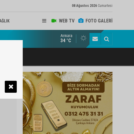
08 Ağustos 2026
Cumartesi
WEB TV
FOTO GALERİ
AĞLIK
Ankara
ukat ve Arabulucu Rüstem Yiğit Ahizer'e ziyaretçi akını
34 °C