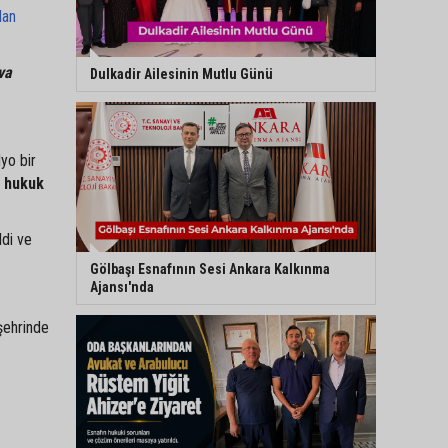
lan
va
Dulkadir Ailesinin Mutlu Günü
yo bir
a hukuk
ldi ve
Gölbaşı Esnafının Sesi Ankara Kalkınma
Ajansı'nda
şehrinde