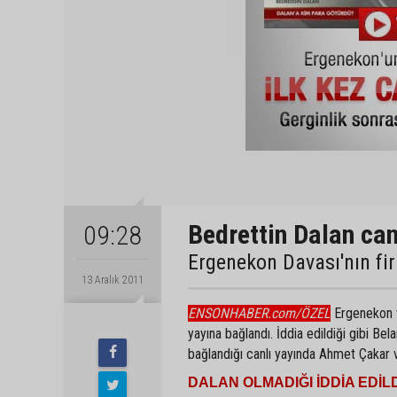
Bedrettin Dalan canl
09:28
Ergenekon Davası'nın fir
13 Aralık 2011
ENSONHABER.com/ÖZEL
Ergenekon ve
yayına bağlandı. İddia edildiği gibi Be
bağlandığı canlı yayında Ahmet Çakar
DALAN OLMADIĞI İDDİA EDİLD