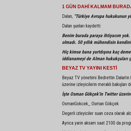
1 GÜN DAHİ KALMAM BURAD
Dalan,
"Türkiye Avrupa hukukunun yü
Dalan şunları kaydetti:
Benim burada paraya ihtiyacım yok. 
olmadı. 50 yıllık mühendisin kendini
Hiç kimse bana yurtdışına kaç demed
iddianameyi de Alman hukukçuları çe
BEYAZ TV YAYINI KESTİ
Beyaz TV yönetimi Bedrettin Dalan'ın k
üzerine izleyicilerin meraklı bakışlar
İşte Osman Gökçek'in Twitter üzerin
OsmanGokcek_ Osman Gökçek
Degerli izleyiciler suan ceza olarak a
Ayrica yarin aksam saat 2100 da progr