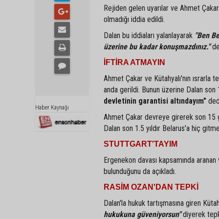
Rejiden gelen uyarılar ve Ahmet Çakar 
olmadığı iddia edildi.
Dalan bu iddiaları yalanlayarak
"Ben Be
üzerine bu kadar konuşmazdınız."
de
İFTİRA ATMAYIN
Ahmet Çakar ve Kütahyalı'nın ısrarla t
anda gerildi. Bunun üzerine Dalan son 
devletinin garantisi altındayım"
ded
Haber Kaynağı
Ahmet Çakar devreye girerek son 15 gün
Dalan son 1.5 yıldır Belarus'a hiç gitme
STUTTGART'TAYIM
Ergenekon davası kapsamında aranan ve
bulunduğunu da açıkladı.
RASİM OZAN'DAN TEPKİ
Dalan'la hukuk tartışmasına giren Kütah
hukukuna güveniyorsun"
diyerek tepk