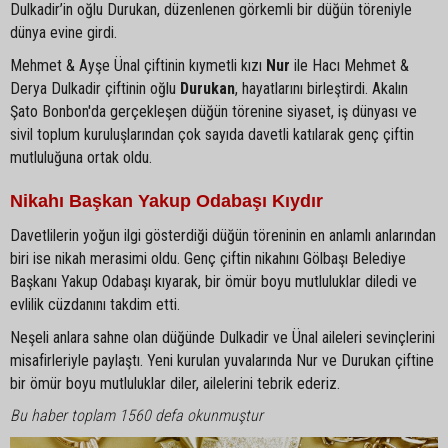
Dulkadir’in oğlu Durukan, düzenlenen görkemli bir düğün töreniyle
dünya evine girdi.
Mehmet & Ayşe Ünal çiftinin kıymetli kızı
Nur
ile Hacı Mehmet &
Derya Dulkadir çiftinin oğlu
Durukan
, hayatlarını birleştirdi. Akalın
Şato Bonbon'da gerçekleşen düğün törenine siyaset, iş dünyası ve
sivil toplum kuruluşlarından çok sayıda davetli katılarak genç çiftin
mutluluğuna ortak oldu.
Nikahı Başkan Yakup Odabaşı Kıydır
Davetlilerin yoğun ilgi gösterdiği düğün töreninin en anlamlı anlarından
biri ise nikah merasimi oldu. Genç çiftin nikahını Gölbaşı Belediye
Başkanı Yakup Odabaşı kıyarak, bir ömür boyu mutluluklar diledi ve
evlilik cüzdanını takdim etti.
Neşeli anlara sahne olan düğünde Dulkadir ve Ünal aileleri sevinçlerini
misafirleriyle paylaştı. Yeni kurulan yuvalarında Nur ve Durukan çiftine
bir ömür boyu mutluluklar diler, ailelerini tebrik ederiz.
Bu haber toplam 1560 defa okunmuştur