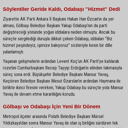
Söylentiler Geride Kaldı, Odabaşı "Hizmet" Dedi
Ziyarette AK Parti Ankara İl Başkanı Hakan Han Özcan’ın da yer
alması, Gölbaşı Belediye Başkanı Yakup Odabaşı’nın da parti
değiştireceği yönünde yoğun iddialara neden olmuştu. Ancak bu
süreçte sergilediği duruşla dikkat çeken Odabaşı, iddiaları "Biz
hizmet peşindeyiz, işimize bakıyoruz" sözleriyle kesin bir dille
yalanlamıştı.
Yaşanan gelişmelerin ardından Levent Koç’un AK Parti’ye katılarak
rozetini Cumhurbaşkanı Recep Tayyip Erdoğan’ın elinden takmasıyla
süreç sona erdi. Büyükşehir Belediye Başkanı Mansur Yavaş,
Keçiören Belediye Başkanı Mesut Özarslan’ın ardından Haymana ile
birlikte ikinci firesini verirken, Yakup Odabaşı bu süreçte yola Mansur
Yavaş ile devam etme kararlılığını korudu.
Gölbaşı ve Odabaşı İçin Yeni Bir Dönem
Metropol ilçeler arasında Polatlı Belediye Başkanı Mürsel
Yıldızkaya’dan sonra Mansur Yavaş ile olan iş birliğini sürdüren tek