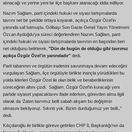
alınacağı ve yerine yeni bir ilçe başkanı atanacağı iddia ediliyor.
Nazım Sağlam, parti içindeki hukuki ve siyasi tartışmalarda
tavrını net bir şekilde ortaya koyarak, açıkça Özgür Özel’in
yanında saf tutmuştu. Gölbaşı Son Gaste Genel Yayın Yönetmeni
Özcan Aydoğdu’ya süreci değerlendiren Nazım Sağlam, parti
içindeki hukuki ve siyasi tartışmalarda tavrının en başından beri
net olduğunu belirterek,
"Dün de bugün de olduğu gibi tavrımız
açıkça Özgür Özel’in yanındadır"
dedi.
Parti tabanının ve örgütün iradesini savunmaya devam edeceğini
vurgulayan Sağlam, ilçe örgütüyle birlikte inançla yürüdükleri bu
yolda liderleri Özgür Özel ile olan birlik ve beraberliklerinin
süreceğinin altını çizdi. Sağlam, Özgür Özel’in kuracağı yeni
partide siyaset yapacaklarını ifade ederken, görevden alma ilgili
olarak da ‘Zaten tavrımız belli sabah akşam bu değişimin
olmasını bekliyoruz. Sıkıntı yok. Bizim durduğumuz yer belli.,”
dedi.
Kılıçdaroğlu ile birlikte göreve getirilen CHP İL Başkanlığı’nın da