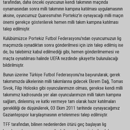
tarafından, daha önceki oyuncunun kendi takımının maçında
oynamasından sonra milli takımının kampına katılması uygulamasının
aksine, oyuncumuz Quaresma'nın Portekiz'in oynayacağı milli maçın
önemi gerekçe gösterilerek hemen milli takım kampına katılması
talep edilmiştir.
Kulübümüzce Portekiz Futbol Federasyonu'ndan oyuncumuzun lig
maçımızda oynadıktan sonra gönderilmesi için izin talep edilmiş ise
de, bu talebimiz kabul edilmediği gibi, hemen gönderilmemesi ve
maçta oynatılması halinde UEFA nezdinde şikayette bulunulacağı
bildirilmiştir.
Bunun üzerine Türkiye Futbol Federasyonu'na başvurularak; gerek
takımımızda ülkelerinin milli takımlarına gidecek Ekrem Dağ, Tomas
Sivok, Filip Holosko gibi oyuncularımızın olması, gerekse kendi milli
takımımız kadrosunda yer alan oyuncularımızın milli takım kampına
sağlam, dinlenmiş ve katkı vermeye tam olarak hazır katılmaları
gerekliliği de düşünülerek, 03 Ekim 2011 tarihinde oynayacağımız
Gaziantepspor karşılaşmasının ertelenmesi talep edilmiştir.
TFF tarafından, bilinen nedenlerden ötürü geç başlayan lig