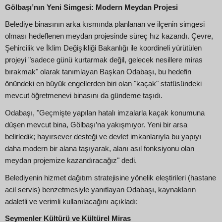
Gölbaşı’nın Yeni Simgesi: Modern Meydan Projesi
Belediye binasının arka kısmında planlanan ve ilçenin simgesi
olması hedeflenen meydan projesinde süreç hız kazandı. Çevre,
Şehircilik ve İklim Değişikliği Bakanlığı ile koordineli yürütülen
projeyi "sadece günü kurtarmak değil, gelecek nesillere miras
bırakmak" olarak tanımlayan Başkan Odabaşı, bu hedefin
önündeki en büyük engellerden biri olan "kaçak" statüsündeki
mevcut öğretmenevi binasını da gündeme taşıdı.
Odabaşı, "Geçmişte yapılan hatalı imzalarla kaçak konumuna
düşen mevcut bina, Gölbaşı’na yakışmıyor. Yeni bir arsa
belirledik; hayırsever desteği ve devlet imkanlarıyla bu yapıyı
daha modern bir alana taşıyarak, alanı asıl fonksiyonu olan
meydan projemize kazandıracağız" dedi.
Belediyenin hizmet dağıtım stratejisine yönelik eleştirileri (hastane
acil servis) benzetmesiyle yanıtlayan Odabaşı, kaynakların
adaletli ve verimli kullanılacağını açıkladı:
Seymenler Kültürü ve Kültürel Miras