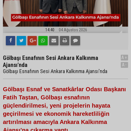
14:40
04 Ağustos 2026
Gölbaşı Esnafının Sesi Ankara Kalkınma
A+
Ajansı'nda
A-
Gölbaşı Esnafının Sesi Ankara Kalkınma Ajansı'nda
Gölbaşı Esnaf ve Sanatkârlar Odası Başkanı
Fatih Taştan, Gölbaşı esnafının
güçlendirilmesi, yeni projelerin hayata
geçirilmesi ve ekonomik hareketliliğin
artırılması amacıyla Ankara Kalkınma
Ajansı'na çıkarma yaptı.