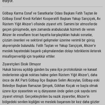
ediyor.
Gölbaşı Karma Esnaf ve Sanatkarlar Odası Başkanı Fatih Taştan ile
Gölbaşı Esnaf Kredi Kefalet Kooperatifi Başkanı Yakup Sarıçiçek, Av.
Rüstem Yiğit Ahizer’i ofisinde ziyaret etti. Samimi bir atmosferde
geçen görüşmede, aynı zamanda arabuluculuk hizmeti de veren
Ahizer ile esnafların ticari hayatta karşılaştıkları hukuki sorunlar,
çözüm önerileri ve sektörel gelişmeler üzerine verimli bir görüş
alışverişinde bulunuldu. Fatih Taştan ve Yakup Sarıçiçek, Ahizer’e
meslek hayatındaki başarılı çalışmalarından dolayı tebriklerini ileterek
misafirperverliği için teşekkür ettiler.
Ziyaretçileri Eksik Olmuyor
Hukuk bürosu açıldığı günden bu yana ilçe protokolünün ve kanaat
önderlerinin uğrak noktası haline gelen Rüstem Yiğit Ahizer’i, daha
önce de AK Parti Gölbaşı İlçe Başkanı Selim Akceylan, Gölbaşı eski
Belediye Başkanı Ramazan Şimşek, Gökhan Koçak ve başta olmak
üzere ilçe siyasetinin ve iş dünyasının önde gelen çok sayıda ismi
ziyaret etmişti. Gerçekleştirilen bu nazik ziyaretler, Ahizer’in
bölgedeki sevilen kişiliğini ve mesleki başarısını bir kez daha gözler