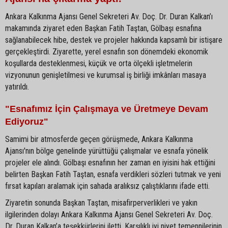
Ankara Kalkınma Ajansı Genel Sekreteri Av. Doç. Dr. Duran Kalkan’ı
makamında ziyaret eden Başkan Fatih Taştan, Gölbaşı esnafına
sağlanabilecek hibe, destek ve projeler hakkında kapsamlı bir istişare
gerçekleştirdi. Ziyarette, yerel esnafın son dönemdeki ekonomik
koşullarda desteklenmesi, küçük ve orta ölçekli işletmelerin
vizyonunun genişletilmesi ve kurumsal iş birliği imkânları masaya
yatırıldı.
"Esnafımız İçin Çalışmaya ve Üretmeye Devam
Ediyoruz"
Samimi bir atmosferde geçen görüşmede, Ankara Kalkınma
Ajansı'nın bölge genelinde yürüttüğü çalışmalar ve esnafa yönelik
projeler ele alındı. Gölbaşı esnafının her zaman en iyisini hak ettiğini
belirten Başkan Fatih Taştan, esnafa verdikleri sözleri tutmak ve yeni
fırsat kapıları aralamak için sahada aralıksız çalıştıklarını ifade etti.
Ziyaretin sonunda Başkan Taştan, misafirperverlikleri ve yakın
ilgilerinden dolayı Ankara Kalkınma Ajansı Genel Sekreteri Av. Doç.
Dr. Duran Kalkan’a teşekkürlerini iletti. Karşılıklı iyi niyet temennilerinin