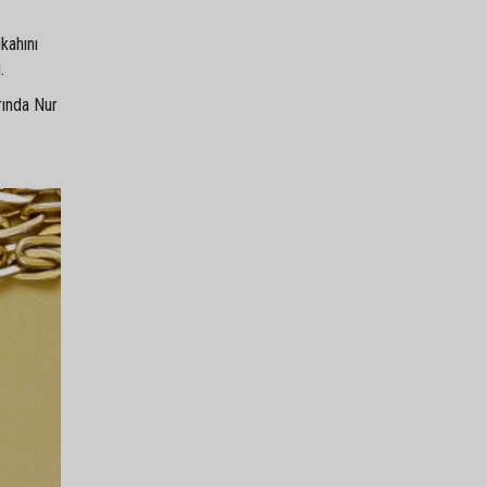
kahını
.
rında Nur