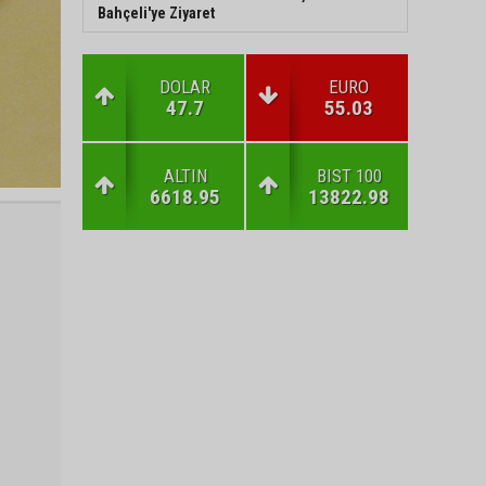
Bahçeli'ye Ziyaret
DOLAR
EURO
47.7
55.03
ALTIN
BIST 100
6618.95
13822.98