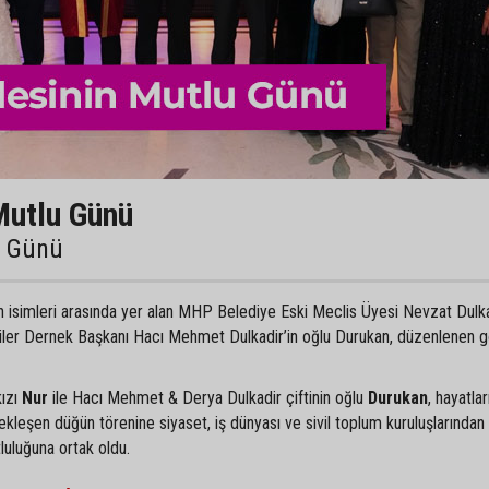
Mutlu Günü
u Günü
an isimleri arasında yer alan MHP Belediye Eski Meclis Üyesi Nevzat Dulka
liler Dernek Başkanı Hacı Mehmet Dulkadir’in oğlu Durukan, düzenlenen 
kızı
Nur
ile Hacı Mehmet & Derya Dulkadir çiftinin oğlu
Durukan
, hayatlar
ekleşen düğün törenine siyaset, iş dünyası ve sivil toplum kuruluşlarından
tluluğuna ortak oldu.