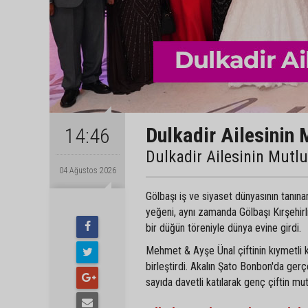
Dulkadir Ailesinin 
14:46
Dulkadir Ailesinin Mutl
04 Ağustos 2026
Gölbaşı iş ve siyaset dünyasının tanın
yeğeni, aynı zamanda Gölbaşı Kırşehir
bir düğün töreniyle dünya evine girdi.
Mehmet & Ayşe Ünal çiftinin kıymetli 
birleştirdi. Akalın Şato Bonbon'da gerç
sayıda davetli katılarak genç çiftin mu