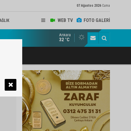
07 Ağustos 2026
Cuma
WEB TV
FOTO GALERİ
AĞLIK
Ankara
ukat ve Arabulucu Rüstem Yiğit Ahizer'e ziyaretçi akını
32 °C