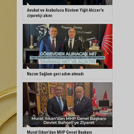
Avukat ve Arabulucu Rüstem Yiğit Ahizer'e
ziyaretçi akını
Nazım Sağlam geri adım atmadı
Murat Ilıkan’dan MHP Genel Başkanı