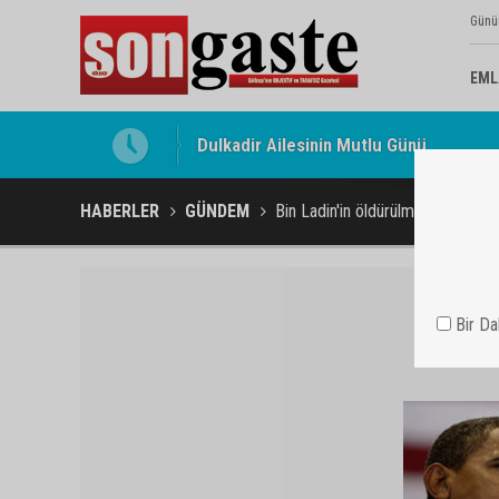
Günü
EML
Gölbaşı Esnafının Sesi Ankara Kalkınma
HABERLER
GÜNDEM
Bin Ladin'in öldürülmesi Obama'y
Bir D