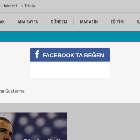
n Haberleri
Tekzip
AK
ANA SAYFA
GÜNDEM
MAGAZİN
EĞİTİM
S
 Ajansı'nda
Av
KÜLTÜR-SANAT
SPOR
RÖPORTAJ
FACEBOOK'TA BEĞEN
a kaç puan getirdi
aha Gösterme