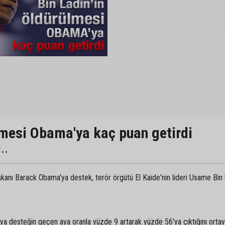
lmesi Obama'ya kaç puan getirdi
..
nı Barack Obama'ya destek, terör örgütü El Kaide'nin lideri Usame Bin l
ya desteğin geçen aya oranla yüzde 9 artarak yüzde 56'ya çıktığını orta