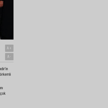
A+
A-
dir’in
görkemli
ını
 çok