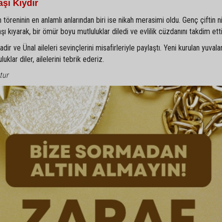
şı Kıydır
 töreninin en anlamlı anlarından biri ise nikah merasimi oldu. Genç çiftin ni
kıyarak, bir ömür boyu mutluluklar diledi ve evlilik cüzdanını takdim etti
r ve Ünal aileleri sevinçlerini misafirleriyle paylaştı. Yeni kurulan yuvala
klar diler, ailelerini tebrik ederiz.
tur