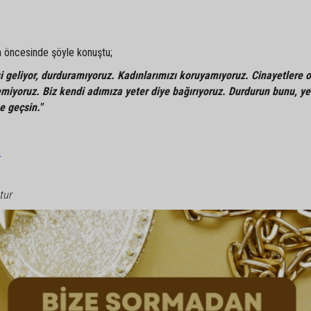
n öncesinde şöyle konuştu;
isi geliyor, durduramıyoruz. Kadınlarımızı koruyamıyoruz. Cinayetlere 
emiyoruz. Biz kendi adımıza yeter diye bağırıyoruz. Durdurun bunu, yet
e geçsin."
.
tur