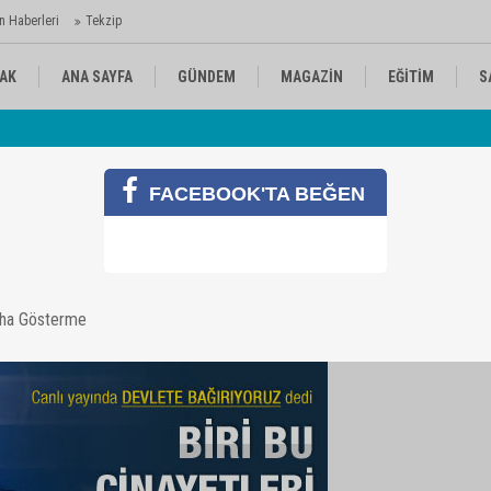
n Haberleri
Tekzip
AK
ANA SAYFA
GÜNDEM
MAGAZİN
EĞİTİM
S
 Ajansı'nda
Av
KÜLTÜR-SANAT
SPOR
RÖPORTAJ
FACEBOOK'TA BEĞEN
sun - İzle
aha Gösterme