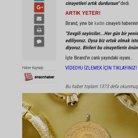
cinayetleri artık durdursun"
dedi.
ARTIK YETER!
Birand, yine bir
kadın
cinayeti haberini
"Sevgili seyirciler...Her gün bir yen
ediliyoruz. Oysa biz ortak olmak ist
diyoruz. Birileri bu cinayetlerin önün
İşte Birand'ın canlı yayındaki isyanı...
VİDEOYU İZLEMEK İÇİN TIKLAYINIZ!.
Haber Kaynağı
Bu haber toplam 1373 defa okunmuş