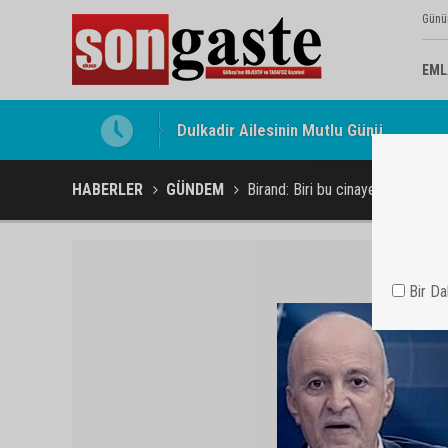
Günü
EML
Gölbaşı Esnafının Sesi Ankara Kalkınma
HABERLER
GÜNDEM
Birand: Biri bu cinayetleri durdur
Bir D