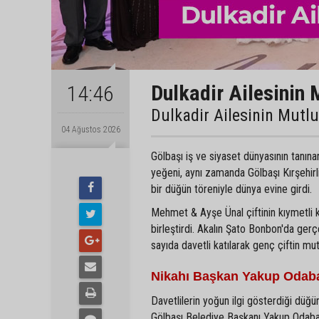
Dulkadir Ailesinin 
14:46
Dulkadir Ailesinin Mutl
04 Ağustos 2026
Gölbaşı iş ve siyaset dünyasının tanın
yeğeni, aynı zamanda Gölbaşı Kırşehir
bir düğün töreniyle dünya evine girdi.
Mehmet & Ayşe Ünal çiftinin kıymetli 
birleştirdi. Akalın Şato Bonbon'da gerç
sayıda davetli katılarak genç çiftin mu
Nikahı Başkan Yakup Odaba
Davetlilerin yoğun ilgi gösterdiği düğün
Gölbaşı Belediye Başkanı Yakup Odabaşı 