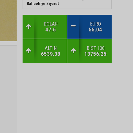
Bahçeli'ye Ziyaret
DOLAR
EURO
47.6
55.04
ALTIN
BIST 100
6539.38
13756.25