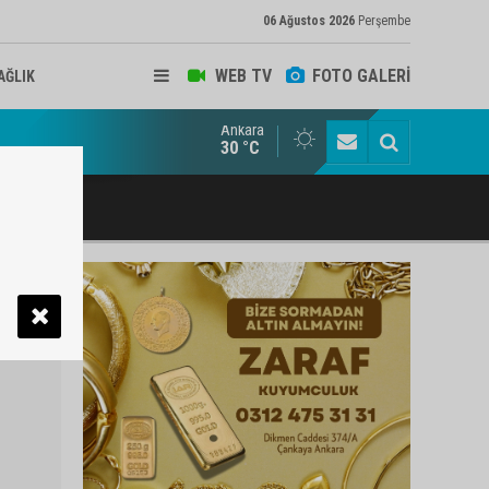
06 Ağustos 2026
Perşembe
WEB TV
FOTO GALERİ
AĞLIK
Ankara
ukat ve Arabulucu Rüstem Yiğit Ahizer'e ziyaretçi akını
30 °C