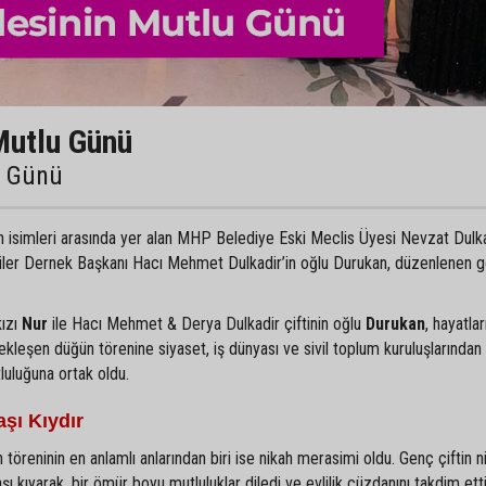
Mutlu Günü
u Günü
an isimleri arasında yer alan MHP Belediye Eski Meclis Üyesi Nevzat Dulka
liler Dernek Başkanı Hacı Mehmet Dulkadir’in oğlu Durukan, düzenlenen 
kızı
Nur
ile Hacı Mehmet & Derya Dulkadir çiftinin oğlu
Durukan
, hayatlar
ekleşen düğün törenine siyaset, iş dünyası ve sivil toplum kuruluşlarından
tluluğuna ortak oldu.
şı Kıydır
 töreninin en anlamlı anlarından biri ise nikah merasimi oldu. Genç çiftin ni
kıyarak, bir ömür boyu mutluluklar diledi ve evlilik cüzdanını takdim etti