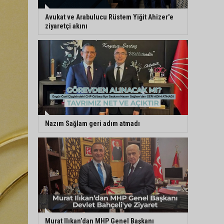
Avukat ve Arabulucu Rüstem Yiğit Ahizer'e
ziyaretçi akını
Nazım Sağlam geri adım atmadı
Murat Ilıkan’dan MHP Genel Başkanı