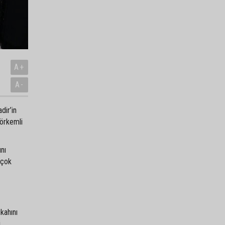
A+
A-
dir’in
görkemli
ını
 çok
kahını
.