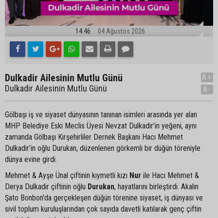
14:46
04 Ağustos 2026
Dulkadir Ailesinin Mutlu Günü
A+
Dulkadir Ailesinin Mutlu Günü
A-
Gölbaşı iş ve siyaset dünyasının tanınan isimleri arasında yer alan
MHP Belediye Eski Meclis Üyesi Nevzat Dulkadir’in yeğeni, aynı
zamanda Gölbaşı Kırşehirliler Dernek Başkanı Hacı Mehmet
Dulkadir’in oğlu Durukan, düzenlenen görkemli bir düğün töreniyle
dünya evine girdi.
Mehmet & Ayşe Ünal çiftinin kıymetli kızı
Nur
ile Hacı Mehmet &
Derya Dulkadir çiftinin oğlu
Durukan
, hayatlarını birleştirdi. Akalın
Şato Bonbon'da gerçekleşen düğün törenine siyaset, iş dünyası ve
sivil toplum kuruluşlarından çok sayıda davetli katılarak genç çiftin