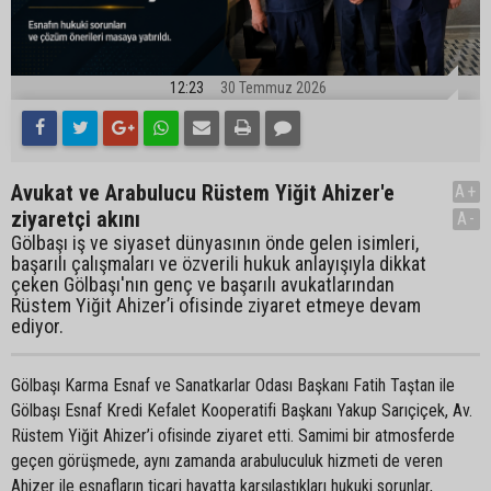
12:23
30 Temmuz 2026
Avukat ve Arabulucu Rüstem Yiğit Ahizer'e
A+
ziyaretçi akını
A-
Gölbaşı iş ve siyaset dünyasının önde gelen isimleri,
başarılı çalışmaları ve özverili hukuk anlayışıyla dikkat
çeken Gölbaşı'nın genç ve başarılı avukatlarından
Rüstem Yiğit Ahizer’i ofisinde ziyaret etmeye devam
ediyor.
Gölbaşı Karma Esnaf ve Sanatkarlar Odası Başkanı Fatih Taştan ile
Gölbaşı Esnaf Kredi Kefalet Kooperatifi Başkanı Yakup Sarıçiçek, Av.
Rüstem Yiğit Ahizer’i ofisinde ziyaret etti. Samimi bir atmosferde
geçen görüşmede, aynı zamanda arabuluculuk hizmeti de veren
Ahizer ile esnafların ticari hayatta karşılaştıkları hukuki sorunlar,