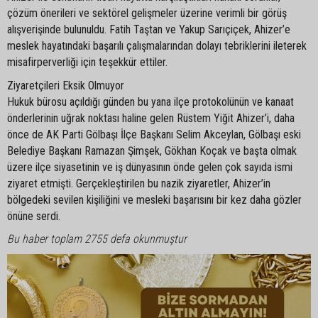
çözüm önerileri ve sektörel gelişmeler üzerine verimli bir görüş
alışverişinde bulunuldu. Fatih Taştan ve Yakup Sarıçiçek, Ahizer’e
meslek hayatındaki başarılı çalışmalarından dolayı tebriklerini ileterek
misafirperverliği için teşekkür ettiler.
Ziyaretçileri Eksik Olmuyor
Hukuk bürosu açıldığı günden bu yana ilçe protokolünün ve kanaat
önderlerinin uğrak noktası haline gelen Rüstem Yiğit Ahizer’i, daha
önce de AK Parti Gölbaşı İlçe Başkanı Selim Akceylan, Gölbaşı eski
Belediye Başkanı Ramazan Şimşek, Gökhan Koçak ve başta olmak
üzere ilçe siyasetinin ve iş dünyasının önde gelen çok sayıda ismi
ziyaret etmişti. Gerçekleştirilen bu nazik ziyaretler, Ahizer’in
bölgedeki sevilen kişiliğini ve mesleki başarısını bir kez daha gözler
önüne serdi.
Bu haber toplam 2755 defa okunmuştur