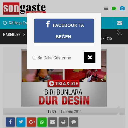
Gölbaşı Esnafının Sesi Ankara Kalkınma Ajansı'nda
Avukat ve 
FACEBOOK'TA
akını
HABERLER
GÜNDEM
BEĞEN
Biri Ciciş kardeşlere dur desin - İzle
Bir Daha Gösterme
13:09
12 Ekim 2011