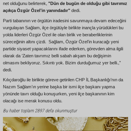
net olduğunu belirterek,
"Dün de bugün de olduğu gibi tavrımız
açıkça Özgür Özel’in yanındadır"
dedi.
Parti tabanının ve örgütün iradesini savunmaya devam edeceğini
vurgulayan Sağlam, ilçe örgütüyle birlikte inançla yürüdükleri bu
yolda liderleri Özgür Özel ile olan birlik ve beraberliklerinin
süreceğinin altını çizdi. Sağlam, Özgür Özel’in kuracağı yeni
partide siyaset yapacaklarını ifade ederken, görevden alma ilgili
olarak da ‘Zaten tavrımız belli sabah akşam bu değişimin
olmasını bekliyoruz. Sıkıntı yok. Bizim durduğumuz yer belli.,”
dedi.
Kılıçdaroğlu ile birlikte göreve getirilen CHP İL Başkanlığı’nın da
Nazım Sağlam’ın yerine başka bir ismi ilçe başkanı yapma
yönünde tavrı olduğu konuşurken, yeni ilçe başkanının kim
olacağı ise merak konusu oldu.
Bu haber toplam 2897 defa okunmuştur