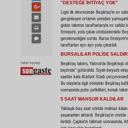
"DESTEĞE İHTİYAÇ YOK"
Ligin ilk devresinde Beşiktaş'ın ev s
gerginleşen ortamın yeniden yumuşatılm
giden takımın taraftarlarıyla ev sahibi
Emniyeti, yola çıkan otobüslerdeki Beşi
gerekmediğini sordu. Bursa Emniyeti'ni
taraftarları ayrı ayrı yola çıkarıldı.
BURSALILAR POLİSE SALDI
Haber Kaynağı
Beşiktaş takımı, Yalova'da Beşiktaşlı ol
biçimde" götürüldü. Siyah-beyazlı ekip
saatler kala Atatürk Stadı çerçevesind
Bu olaylarla ilgili oteldeki Beşiktaş ka
sonrasında polis yetkilileri, konuk ta
5 SAAT MAHSUR KALDILAR
Yaklaşık beş saat otelde mahsur kalan
yaşananları aktardı. Beşiktaş'ın oteld
iletildi. Çapkın'ın talimatı sonrasında,