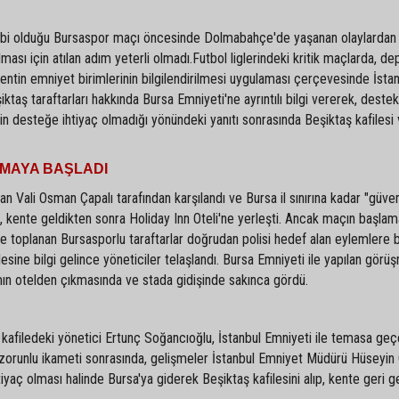
ahibi olduğu Bursaspor maçı öncesinde Dolmabahçe'de yaşanan olaylardan
ası için atılan adım yeterli olmadı.Futbol liglerindeki kritik maçlarda, d
 kentin emniyet birimlerinin bilgilendirilmesi uygulaması çerçevesinde İsta
ktaş taraftarları hakkında Bursa Emniyeti'ne ayrıntılı bilgi vererek, deste
n desteğe ihtiyaç olmadığı yönündeki yanıtı sonrasında Beşiktaş kafilesi
RMAYA BAŞLADI
an Vali Osman Çapalı tarafından karşılandı ve Bursa il sınırına kadar "güven
, kente geldikten sonra Holiday Inn Oteli'ne yerleşti. Ancak maçın başlam
e toplanan Bursasporlu taraftarlar doğrudan polisi hedef alan eylemlere b
filesine bilgi gelince yöneticiler telaşlandı. Bursa Emniyeti ile yapılan görü
kımın otelden çıkmasında ve stada gidişinde sakınca gördü.
 kafiledeki yönetici Ertunç Soğancıoğlu, İstanbul Emniyeti ile temasa ge
e zorunlu ikameti sonrasında, gelişmeler İstanbul Emniyet Müdürü Hüseyin 
 ihtiyaç olması halinde Bursa'ya giderek Beşiktaş kafilesini alıp, kente geri 