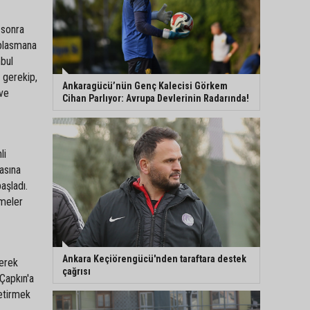
 sonra
eplasmana
nbul
k gerekip,
Ankaragücü’nün Genç Kalecisi Görkem
 ve
Cihan Parlıyor: Avrupa Devlerinin Radarında!
li
asına
aşladı.
şmeler
Ankara Keçiörengücü'nden taraftara destek
çerek
çağrısı
Çapkın'a
getirmek