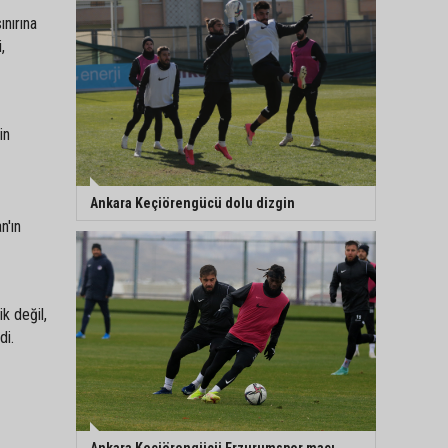
ınırına
,
in
Ankara Keçiörengücü dolu dizgin
n'ın
ik değil,
di.
Ankara Keçiörengücü Erzurumspor maçı