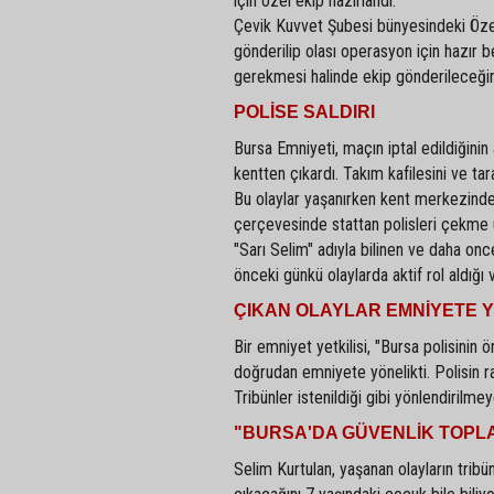
için özel ekip hazırlandı.
Çevik Kuvvet Şubesi bünyesindeki Özel 
gönderilip olası operasyon için hazır be
gerekmesi halinde ekip gönderileceğini 
POLİSE SALDIRI
Bursa Emniyeti, maçın iptal edildiğinin 
kentten çıkardı. Takım kafilesini ve taraf
Bu olaylar yaşanırken kent merkezinde
çerçevesinde stattan polisleri çekme uy
"Sarı Selim" adıyla bilinen ve daha once
önceki günkü olaylarda aktif rol aldığı 
ÇIKAN OLAYLAR EMNİYETE Y
Bir emniyet yetkilisi, "Bursa polisinin 
doğrudan emniyete yönelikti. Polisin r
Tribünler istenildiği gibi yönlendirilme
"BURSA'DA GÜVENLİK TOPLA
Selim Kurtulan, yaşanan olayların tribü