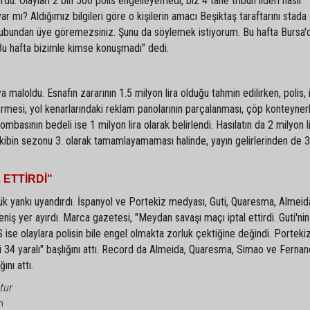
rdu. Olayları 2 bin 500 polis engelleyemedi, biz 4 tane tribün lideri nasıl
 mı? Aldığımız bilgileri göre o kişilerin amacı Beşiktaş taraftarını stada
ubundan üye göremezsiniz. Şunu da söylemek istiyorum. Bu hafta Bursa'
 Bu hafta bizimle kimse konuşmadı" dedi.
ya maloldu. Esnafın zararının 1.5 milyon lira olduğu tahmin edilirken, polis, 
rmesi, yol kenarlarındaki reklam panolarının parçalanması, çöp konteynerl
bombasının bedeli ise 1 milyon lira olarak belirlendi. Hasılatın da 2 milyon l
 ekibin sezonu 3. olarak tamamlayamaması halinde, yayın gelirlerinden de 
 ETTİRDİ"
yük yankı uyandırdı. İspanyol ve Portekiz medyası, Guti, Quaresma, Almei
iş yer ayırdı. Marca gazetesi, "Meydan savaşı maçı iptal ettirdi. Guti'nin
ise olaylara polisin bile engel olmakta zorluk çektiğine değindi. Portekiz
 34 yaralı" başlığını attı. Record da Almeida, Quaresma, Simao ve Ferna
ını attı.
tur
m