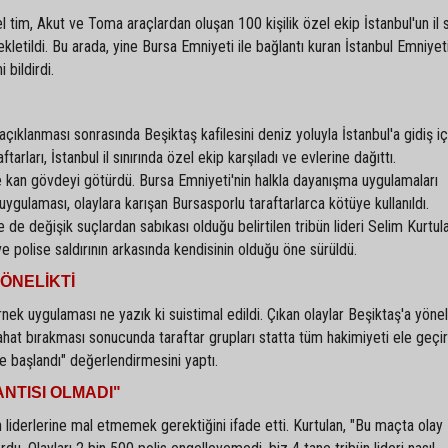
tim, Akut ve Toma araçlardan oluşan 100 kişilik özel ekip İstanbul'un il s
kletildi. Bu arada, yine Bursa Emniyeti ile bağlantı kuran İstanbul Emniyeti
bildirdi.
açıklanması sonrasında Beşiktaş kafilesini deniz yoluyla İstanbul'a gidiş iç
tarları, İstanbul il sınırında özel ekip karşıladı ve evlerine dağıttı.
 kan gövdeyi götürdü. Bursa Emniyeti'nin halkla dayanışma uygulamaları
gulaması, olaylara karışan Bursasporlu taraftarlarca kötüye kullanıldı.
 de değişik suçlardan sabıkası olduğu belirtilen tribün lideri Selim Kurtula
ve polise saldırının arkasında kendisinin olduğu öne sürüldü.
ÖNELİKTİ
örnek uygulaması ne yazık ki suistimal edildi. Çıkan olaylar Beşiktaş'a yönel
ahat bırakması sonucunda taraftar grupları statta tüm hakimiyeti ele geçir
ye başlandı" değerlendirmesini yaptı.
NTISI OLMADI"
n liderlerine mal etmemek gerektiğini ifade etti. Kurtulan, "Bu maçta olay