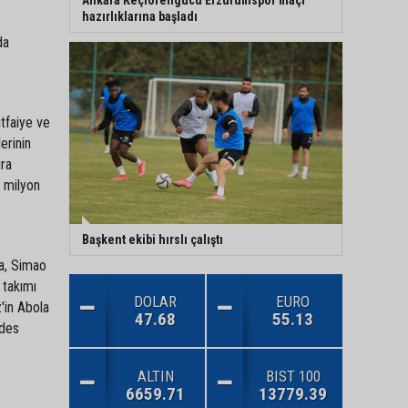
hazırlıklarına başladı
da
itfaiye ve
erinin
ira
3 milyon
Başkent ekibi hırslı çalıştı
da, Simao
 takımı
DOLAR
EURO
'in Abola
47.68
55.13
ndes
ALTIN
BIST 100
6659.71
13779.39