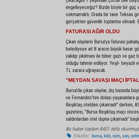
çıkacağını 7 yaşındaki çocuk bile biliyo
engelleyeceğiz? Bizde böyle bir güç var
sokmamaktı. Orada bir tane Teksas gr
gerçekten güvenlik toplantısı olmadı.
FATURASI AĞIR OLDU
Çıkan olayların Bursa'ya faturası pahalı
belediyeye ait 8 aracın büyük hasar gö
yakılıp yıkılması ile biber gazı ve gaz 
olduğu tahmin ediliyor. Yeşil- beyazlı
TL zarara uğrayacak.
"MEYDAN SAVAŞI MAÇI İPTAL
Bursa'da çıkan olaylar, dış basında bü
ve Fernandes'ten dolayı yaşananlara gen
Beşiktaş otelden çıkamadı" derken, AS 
gazetesi, "Bursa-Beşiktaş maçı öncesi
saldırılardan otel dışına çıkamadı" başlığ
Bu haber toplam 8401 defa okunmuş
,
,
,
,
Etiketler :
bursa
kilit
isim
sarı
seli