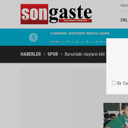
Günü
EML
Gölbaşı Esnafının Sesi Ankara Kalkınma
HABERLER
SPOR
Bursa'daki olayların kilit ismi Sarı Se
Bir D