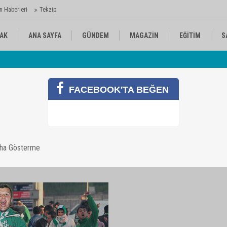
n Haberleri
Tekzip
AK
ANA SAYFA
GÜNDEM
MAGAZİN
EĞİTİM
S
 Ajansı'nda
Av
KÜLTÜR-SANAT
SPOR
RÖPORTAJ
FACEBOOK'TA BEĞEN
lim
aha Gösterme