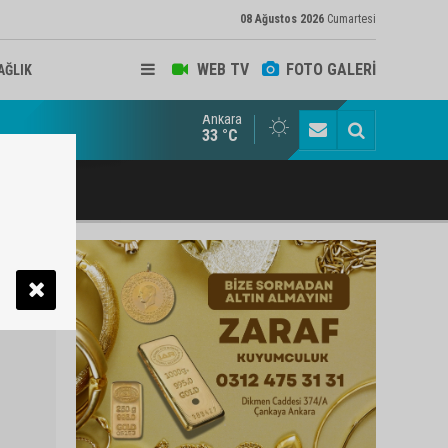
08 Ağustos 2026
Cumartesi
WEB TV
FOTO GALERİ
AĞLIK
Ankara
ukat ve Arabulucu Rüstem Yiğit Ahizer'e ziyaretçi akını
33 °C