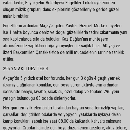
vatandaşlar, Büyükşehir Belediyesi Engelliler Lokali üyelerinden
oluşan müzik grupları, dans ekiplerinin gösterileriyle geride güzel
anılar bıraktılar.
Engellilerin ardından Akçay’a giden Yaşlılar Hizmet Merkezi üyeleri
ise 1 hafta boyunca deniz ve doğal güzelliklerin tadını çıkarmanın yanı
sıra kaplıcalarda şifa da buldular. Kaz Dağları’nın muhteşem
atmosferinde yaptıkları doğa yürüyüşleri ile sağlık bulan 60 yaş ve
üzeri Başkentliler, Çanakkale’de de milli mücadelenin tarihine tanıklık
ettiler.
296 YATAKLI DEV TESİS
Akçay’da 5 yıldızlı otel konforunda, her gün 3 öğün 4 çeşit yemek
ikramıyla ağırlanan konuklar, gün boyu süren aktivitelerin ardından
içerisinde banyo, lavabo, sıcak su, özel dolap ve toplam 296 yeni
yatağın bulunduğu 63 odada dinleniyorlar.
Her gün temizlik elemanları tarafından baştan sona temizliği yapılan,
çarşafları değiştirilen odalarda ve yepyeni yataklarda uykuya dalan
kamp konukları, sabah ise saat 08.00’da kalkarak, kahvaltı salonuna
geçiyorlar. Gruplar halinde gün boyu düzenlenen gezilere, aktivitelere,