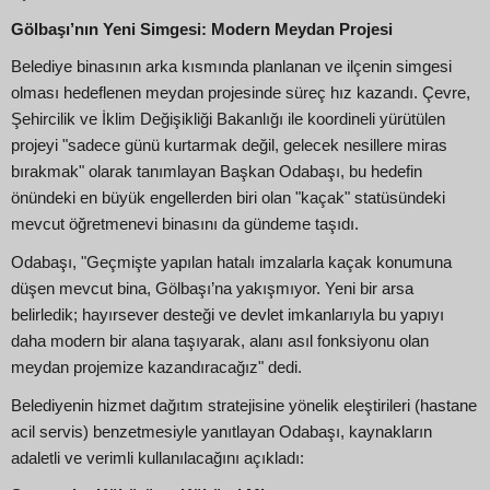
Gölbaşı’nın Yeni Simgesi: Modern Meydan Projesi
Belediye binasının arka kısmında planlanan ve ilçenin simgesi
olması hedeflenen meydan projesinde süreç hız kazandı. Çevre,
Şehircilik ve İklim Değişikliği Bakanlığı ile koordineli yürütülen
projeyi "sadece günü kurtarmak değil, gelecek nesillere miras
bırakmak" olarak tanımlayan Başkan Odabaşı, bu hedefin
önündeki en büyük engellerden biri olan "kaçak" statüsündeki
mevcut öğretmenevi binasını da gündeme taşıdı.
Odabaşı, "Geçmişte yapılan hatalı imzalarla kaçak konumuna
düşen mevcut bina, Gölbaşı’na yakışmıyor. Yeni bir arsa
belirledik; hayırsever desteği ve devlet imkanlarıyla bu yapıyı
daha modern bir alana taşıyarak, alanı asıl fonksiyonu olan
meydan projemize kazandıracağız" dedi.
Belediyenin hizmet dağıtım stratejisine yönelik eleştirileri (hastane
acil servis) benzetmesiyle yanıtlayan Odabaşı, kaynakların
adaletli ve verimli kullanılacağını açıkladı: