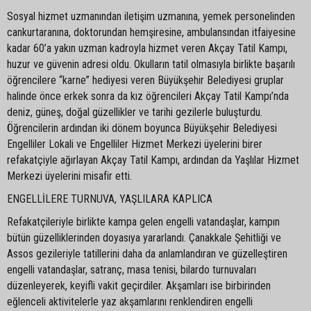
Sosyal hizmet uzmanından iletişim uzmanına, yemek personelinden
cankurtaranına, doktorundan hemşiresine, ambulansından itfaiyesine
kadar 60’a yakın uzman kadroyla hizmet veren Akçay Tatil Kampı,
huzur ve güvenin adresi oldu. Okulların tatil olmasıyla birlikte başarılı
öğrencilere “karne” hediyesi veren Büyükşehir Belediyesi gruplar
halinde önce erkek sonra da kız öğrencileri Akçay Tatil Kampı’nda
deniz, güneş, doğal güzellikler ve tarihi gezilerle buluşturdu.
Öğrencilerin ardından iki dönem boyunca Büyükşehir Belediyesi
Engelliler Lokali ve Engelliler Hizmet Merkezi üyelerini birer
refakatçiyle ağırlayan Akçay Tatil Kampı, ardından da Yaşlılar Hizmet
Merkezi üyelerini misafir etti.
ENGELLİLERE TURNUVA, YAŞLILARA KAPLICA
Refakatçileriyle birlikte kampa gelen engelli vatandaşlar, kampın
bütün güzelliklerinden doyasıya yararlandı. Çanakkale Şehitliği ve
Assos gezileriyle tatillerini daha da anlamlandıran ve güzelleştiren
engelli vatandaşlar, satranç, masa tenisi, bilardo turnuvaları
düzenleyerek, keyifli vakit geçirdiler. Akşamları ise birbirinden
eğlenceli aktivitelerle yaz akşamlarını renklendiren engelli