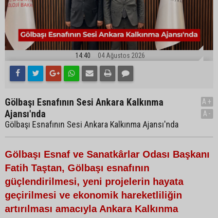
14:40
04 Ağustos 2026
Gölbaşı Esnafının Sesi Ankara Kalkınma
A+
Ajansı'nda
A-
Gölbaşı Esnafının Sesi Ankara Kalkınma Ajansı'nda
Gölbaşı Esnaf ve Sanatkârlar Odası Başkanı
Fatih Taştan, Gölbaşı esnafının
güçlendirilmesi, yeni projelerin hayata
geçirilmesi ve ekonomik hareketliliğin
artırılması amacıyla Ankara Kalkınma