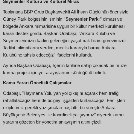
Seymenler Kültürü ve Kültürel Miras
Toplantıda BBP Grup Başkanvekili Ali İhsan Güçlü’nün önerisiyle
Güney Park bölgesinin isminin
"Seymenler Parkı"
olması ve
bölgede Ankara mimarisine uygun bir kültür merkezi kurulması
kararı destek gördü. Başkan Odabaşı, "Ankara Kulübü ve
Seymenlerimizin kadim geleneğini yaşatmak bizim görevimizdir.
Tadilat talimatlarını verdim, meclis kararıyla burayı Ankara
Kulübü’ne tahsis edeceğiz" ifadelerini kullandı.
Ayrıca Başkan Odabaşı, ilçenin tarihine sahip çıkacak bir müze
kurma projesi için yer arayışlarının sürdüğünü belirtti.
Kamu Yararı Öncelikli Çalışmalar
Odabaşı, "Haymana Yolu yan yol çıkışını açarak hem trafiği
rahatlatacağız hem de bölgeyi işgalden kurtaracağız. Fen İşleri
ekiplerimiz gerekli yazışmaları başlattı; bu süreçte Ankara
Büyükşehir Belediyesi ile koordineli çalışıyoruz" diyerek kamu
yararını gözeten bir yönetim anlayışının altını çizdi.