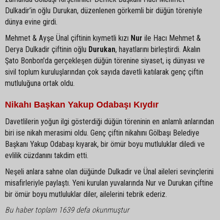
Dulkadir’in oğlu Durukan, düzenlenen görkemli bir düğün töreniyle
dünya evine girdi.
Mehmet & Ayşe Ünal çiftinin kıymetli kızı
Nur
ile Hacı Mehmet &
Derya Dulkadir çiftinin oğlu
Durukan
, hayatlarını birleştirdi. Akalın
Şato Bonbon'da gerçekleşen düğün törenine siyaset, iş dünyası ve
sivil toplum kuruluşlarından çok sayıda davetli katılarak genç çiftin
mutluluğuna ortak oldu.
Nikahı Başkan Yakup Odabaşı Kıydır
Davetlilerin yoğun ilgi gösterdiği düğün töreninin en anlamlı anlarından
biri ise nikah merasimi oldu. Genç çiftin nikahını Gölbaşı Belediye
Başkanı Yakup Odabaşı kıyarak, bir ömür boyu mutluluklar diledi ve
evlilik cüzdanını takdim etti.
Neşeli anlara sahne olan düğünde Dulkadir ve Ünal aileleri sevinçlerini
misafirleriyle paylaştı. Yeni kurulan yuvalarında Nur ve Durukan çiftine
bir ömür boyu mutluluklar diler, ailelerini tebrik ederiz.
Bu haber toplam 1639 defa okunmuştur