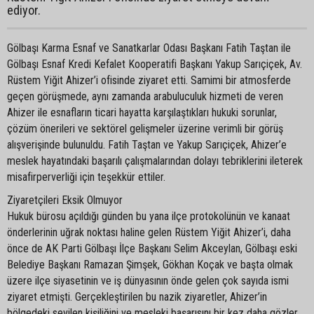
ediyor.
Gölbaşı Karma Esnaf ve Sanatkarlar Odası Başkanı Fatih Taştan ile
Gölbaşı Esnaf Kredi Kefalet Kooperatifi Başkanı Yakup Sarıçiçek, Av.
Rüstem Yiğit Ahizer’i ofisinde ziyaret etti. Samimi bir atmosferde
geçen görüşmede, aynı zamanda arabuluculuk hizmeti de veren
Ahizer ile esnafların ticari hayatta karşılaştıkları hukuki sorunlar,
çözüm önerileri ve sektörel gelişmeler üzerine verimli bir görüş
alışverişinde bulunuldu. Fatih Taştan ve Yakup Sarıçiçek, Ahizer’e
meslek hayatındaki başarılı çalışmalarından dolayı tebriklerini ileterek
misafirperverliği için teşekkür ettiler.
Ziyaretçileri Eksik Olmuyor
Hukuk bürosu açıldığı günden bu yana ilçe protokolünün ve kanaat
önderlerinin uğrak noktası haline gelen Rüstem Yiğit Ahizer’i, daha
önce de AK Parti Gölbaşı İlçe Başkanı Selim Akceylan, Gölbaşı eski
Belediye Başkanı Ramazan Şimşek, Gökhan Koçak ve başta olmak
üzere ilçe siyasetinin ve iş dünyasının önde gelen çok sayıda ismi
ziyaret etmişti. Gerçekleştirilen bu nazik ziyaretler, Ahizer’in
bölgedeki sevilen kişiliğini ve mesleki başarısını bir kez daha gözler