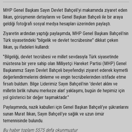
MHP Genel Başkanı Sayın Devlet Bahçeli’yi makamında ziyaret eden
Ilıkan, görüşmenin detaylarını ve Genel Başkan Bahçeli ile bir araya
geldiği fotoğrafı sosyal medya hesapları üzerinden paylaştı.
Ziyaretin ardından yaptığı paylaşımda, MHP Genel Başkanı Bahçeli’nin
Türk siyasetindeki "bilgelik ve devlet tecrübesine" dikkat çeken
Ilıkan, şu ifadeleri kullandı:
"Bilgeliği, devlet tecrübesi ve millet sevdasıyla Türk siyasetinde
müstesna bir yere sahip olan Milliyetçi Hareket Partisi (MHP) Genel
Başkanımız Sayın Devlet Bahçeli beyefendiyi ziyaret ederek kıymetli
değerlendirmelerini dinleme ve engin tecrübelerinden istifade etme
fırsatı buldum. Bilge Liderimiz Sayın Bahçeli’nin 'devlet aklını ve
milletin birlik ruhunu merkeze alan' yaklaşımı, bugün de hepimiz için
yol gösterici bir değer taşımaktadır."
Paylaşımında, nazik kabulleri için Genel Başkan Bahçeli’ye şükranlarını
sunan Murat Ilıkan, Sayın Bahçeli’ye sağlık ve uzun ömür
temennisinde bulundu.
Bu haber toplam 5575 defa okunmuştur