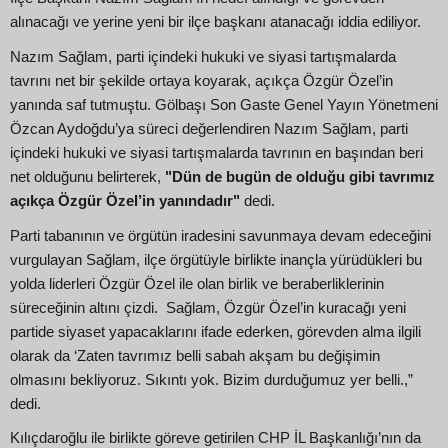
alınacağı ve yerine yeni bir ilçe başkanı atanacağı iddia ediliyor.
Nazım Sağlam, parti içindeki hukuki ve siyasi tartışmalarda
tavrını net bir şekilde ortaya koyarak, açıkça Özgür Özel’in
yanında saf tutmuştu. Gölbaşı Son Gaste Genel Yayın Yönetmeni
Özcan Aydoğdu’ya süreci değerlendiren Nazım Sağlam, parti
içindeki hukuki ve siyasi tartışmalarda tavrının en başından beri
net olduğunu belirterek,
"Dün de bugün de olduğu gibi tavrımız
açıkça Özgür Özel’in yanındadır"
dedi.
Parti tabanının ve örgütün iradesini savunmaya devam edeceğini
vurgulayan Sağlam, ilçe örgütüyle birlikte inançla yürüdükleri bu
yolda liderleri Özgür Özel ile olan birlik ve beraberliklerinin
süreceğinin altını çizdi. Sağlam, Özgür Özel’in kuracağı yeni
partide siyaset yapacaklarını ifade ederken, görevden alma ilgili
olarak da ‘Zaten tavrımız belli sabah akşam bu değişimin
olmasını bekliyoruz. Sıkıntı yok. Bizim durduğumuz yer belli.,”
dedi.
Kılıçdaroğlu ile birlikte göreve getirilen CHP İL Başkanlığı’nın da