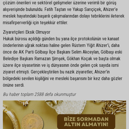
çözüm önerileri ve sektörel gelişmeler üzerine verimli bir görüş
alışverişinde bulunuldu. Fatih Taştan ve Yakup Sarıçiçek, Ahizer’e
meslek hayatındaki başarılı çalışmalarından dolayı tebriklerini ileterek
misafirperverliği için teşekkür ettiler.
Ziyaretçileri Eksik Olmuyor
Hukuk bürosu açıldığı günden bu yana ilçe protokolünün ve kanaat
önderlerinin uğrak noktası haline gelen Rüstem Yiğit Ahizer’i, daha
önce de AK Parti Gölbaşı İlçe Başkanı Selim Akceylan, Gölbaşı eski
Belediye Başkanı Ramazan Şimşek, Gökhan Koçak ve başta olmak
üzere ilçe siyasetinin ve iş dünyasının önde gelen çok sayıda ismi
ziyaret etmişti. Gerçekleştirilen bu nazik ziyaretler, Ahizer’in
bölgedeki sevilen kişiliğini ve mesleki başarısını bir kez daha gözler
önüne serdi.
Bu haber toplam 2588 defa okunmuştur