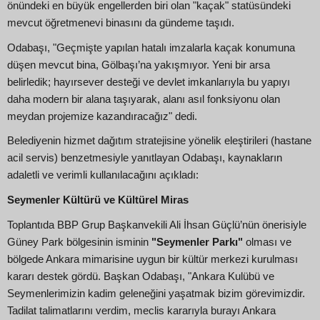
önündeki en büyük engellerden biri olan "kaçak" statüsündeki
mevcut öğretmenevi binasını da gündeme taşıdı.
Odabaşı, "Geçmişte yapılan hatalı imzalarla kaçak konumuna
düşen mevcut bina, Gölbaşı’na yakışmıyor. Yeni bir arsa
belirledik; hayırsever desteği ve devlet imkanlarıyla bu yapıyı
daha modern bir alana taşıyarak, alanı asıl fonksiyonu olan
meydan projemize kazandıracağız" dedi.
Belediyenin hizmet dağıtım stratejisine yönelik eleştirileri (hastane
acil servis) benzetmesiyle yanıtlayan Odabaşı, kaynakların
adaletli ve verimli kullanılacağını açıkladı:
Seymenler Kültürü ve Kültürel Miras
Toplantıda BBP Grup Başkanvekili Ali İhsan Güçlü’nün önerisiyle
Güney Park bölgesinin isminin
"Seymenler Parkı"
olması ve
bölgede Ankara mimarisine uygun bir kültür merkezi kurulması
kararı destek gördü. Başkan Odabaşı, "Ankara Kulübü ve
Seymenlerimizin kadim geleneğini yaşatmak bizim görevimizdir.
Tadilat talimatlarını verdim, meclis kararıyla burayı Ankara