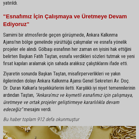
yatırıldı.
"Esnafımız İçin Çalışmaya ve Üretmeye Devam
Ediyoruz"
Samimi bir atmosferde geçen görüşmede, Ankara Kalkınma
Ajansı'nın bölge genelinde yürüttüğü çalışmalar ve esnafa yönelik
projeler ele alındı. Gölbaşı esnafının her zaman en iyisini hak ettiğini
belirten Başkan Fatih Taştan, esnafa verdikleri sözleri tutmak ve yeni
fırsat kapıları aralamak için sahada aralıksız çalıştıklarını ifade etti.
Ziyaretin sonunda Başkan Taştan, misafirperverlikleri ve yakın
ilgilerinden dolayı Ankara Kalkınma Ajansı Genel Sekreteri Av. Doç.
Dr. Duran Kalkan’a teşekkürlerini iletti. Karşılıklı iyi niyet temennilerinin
ardından Taştan,
"Ankara'mız ve kıymetli esnafımız için çalışmaya,
üretmeye ve ortak projeler geliştirmeye kararlılıkla devam
edeceğiz"
mesajını verdi.
Bu haber toplam 912 defa okunmuştur