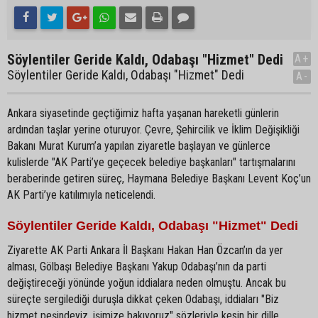
Söylentiler Geride Kaldı, Odabaşı "Hizmet" Dedi
A+
Söylentiler Geride Kaldı, Odabaşı "Hizmet" Dedi
A-
Ankara siyasetinde geçtiğimiz hafta yaşanan hareketli günlerin
ardından taşlar yerine oturuyor. Çevre, Şehircilik ve İklim Değişikliği
Bakanı Murat Kurum’a yapılan ziyaretle başlayan ve günlerce
kulislerde "AK Parti’ye geçecek belediye başkanları" tartışmalarını
beraberinde getiren süreç, Haymana Belediye Başkanı Levent Koç’un
AK Parti’ye katılımıyla neticelendi.
Söylentiler Geride Kaldı, Odabaşı "Hizmet" Dedi
Ziyarette AK Parti Ankara İl Başkanı Hakan Han Özcan’ın da yer
alması, Gölbaşı Belediye Başkanı Yakup Odabaşı’nın da parti
değiştireceği yönünde yoğun iddialara neden olmuştu. Ancak bu
süreçte sergilediği duruşla dikkat çeken Odabaşı, iddiaları "Biz
hizmet peşindeyiz, işimize bakıyoruz" sözleriyle kesin bir dille