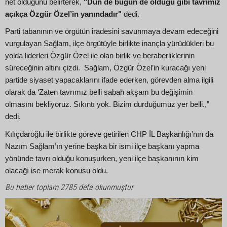
net olduğunu belirterek,
"Dün de bugün de olduğu gibi tavrımız
açıkça Özgür Özel’in yanındadır"
dedi.
Parti tabanının ve örgütün iradesini savunmaya devam edeceğini
vurgulayan Sağlam, ilçe örgütüyle birlikte inançla yürüdükleri bu
yolda liderleri Özgür Özel ile olan birlik ve beraberliklerinin
süreceğinin altını çizdi. Sağlam, Özgür Özel’in kuracağı yeni
partide siyaset yapacaklarını ifade ederken, görevden alma ilgili
olarak da ‘Zaten tavrımız belli sabah akşam bu değişimin
olmasını bekliyoruz. Sıkıntı yok. Bizim durduğumuz yer belli.,”
dedi.
Kılıçdaroğlu ile birlikte göreve getirilen CHP İL Başkanlığı’nın da
Nazım Sağlam’ın yerine başka bir ismi ilçe başkanı yapma
yönünde tavrı olduğu konuşurken, yeni ilçe başkanının kim
olacağı ise merak konusu oldu.
Bu haber toplam 2785 defa okunmuştur