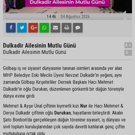
14:46
04 Ağustos 2026
Dulkadir Ailesinin Mutlu Günü
A+
Dulkadir Ailesinin Mutlu Günü
A-
Gölbaşı iş ve siyaset dünyasının tanınan isimleri arasında yer alan
MHP Belediye Eski Meclis Üyesi Nevzat Dulkadir’in yeğeni, aynı
zamanda Gölbaşı Kırşehirliler Dernek Başkanı Hacı Mehmet
Dulkadir’in oğlu Durukan, düzenlenen görkemli bir düğün töreniyle
dünya evine girdi.
Mehmet & Ayşe Ünal çiftinin kıymetli kızı
Nur
ile Hacı Mehmet &
Derya Dulkadir çiftinin oğlu
Durukan
, hayatlarını birleştirdi. Akalın
Şato Bonbon'da gerçekleşen düğün törenine siyaset, iş dünyası ve
sivil toplum kuruluşlarından çok sayıda davetli katılarak genç çiftin
mutluluğuna ortak oldu.