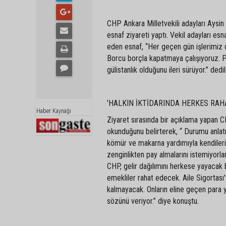
CHP Ankara Milletvekili adayları Aysin
esnaf ziyareti yaptı. Vekil adayları esna
eden esnaf, “Her geçen gün işlerimiz d
Borcu borçla kapatmaya çalışıyoruz. Piy
gülistanlık olduğunu ileri sürüyor.” dedil
'HALKIN İKTİDARINDA HERKES RAH
Haber Kaynağı
Ziyaret sırasında bir açıklama yapan C
okunduğunu belirterek, “ Durumu anlatm
kömür ve makarna yardımıyla kendilerin
zenginlikten pay almalarını istemiyorlar
CHP, gelir dağılımını herkese yayacak 
emekliler rahat edecek. Aile Sigortası
kalmayacak. Onların eline geçen para 
sözünü veriyor.” diye konuştu.