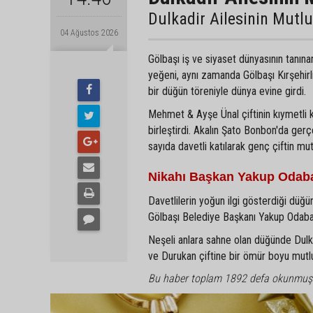
Dulkadir Ailesinin Mutl
04 Ağustos 2026
Gölbaşı iş ve siyaset dünyasının tanın
yeğeni, aynı zamanda Gölbaşı Kırşehir
bir düğün töreniyle dünya evine girdi.
Mehmet & Ayşe Ünal çiftinin kıymetli 
birleştirdi. Akalın Şato Bonbon'da gerç
sayıda davetli katılarak genç çiftin mu
Nikahı Başkan Yakup Odaba
Davetlilerin yoğun ilgi gösterdiği düğün
Gölbaşı Belediye Başkanı Yakup Odabaşı 
Neşeli anlara sahne olan düğünde Dulkadi
ve Durukan çiftine bir ömür boyu mutlulu
Bu haber toplam 1892 defa okunmuş