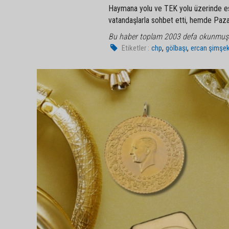
Haymana yolu ve TEK yolu üzerinde es
vatandaşlarla sohbet etti, hemde Pazar e
Bu haber toplam 2003 defa okunmuş
,
,
Etiketler :
chp
gölbaşı
ercan şimşe