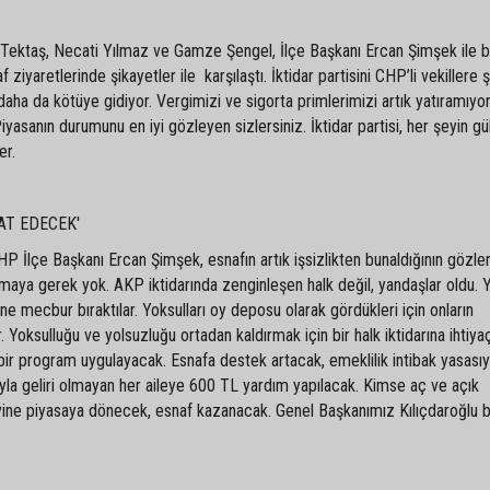
 Tektaş, Necati Yılmaz ve Gamze Şengel, İlçe Başkanı Ercan Şimşek ile bi
f ziyaretlerinde şikayetler ile karşılaştı. İktidar partisini CHP’li vekillere 
aha da kötüye gidiyor. Vergimizi ve sigorta primlerimizi artık yatıramıyo
asanın durumunu en iyi gözleyen sizlersiniz. İktidar partisi, her şeyin gü
er.
AT EDECEK'
HP İlçe Başkanı Ercan Şimşek, esnafın artık işsizlikten bunaldığının gözle
aya gerek yok. AKP iktidarında zenginleşen halk değil, yandaşlar oldu. Y
e mecbur bıraktılar. Yoksulları oy deposu olarak gördükleri için onların
. Yoksulluğu ve yolsuzluğu ortadan kaldırmak için bir halk iktidarına ihtiyaç
bir program uygulayacak. Esnafa destek artacak, emeklilik intibak yasasıy
'yla geliri olmayan her aileye 600 TL yardım yapılacak. Kimse aç ve açık
yine piyasaya dönecek, esnaf kazanacak. Genel Başkanımız Kılıçdaroğlu 