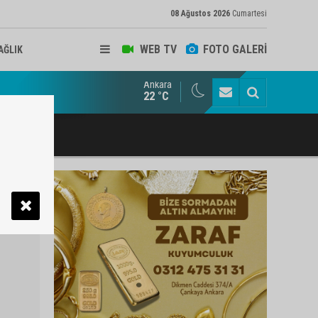
08 Ağustos 2026
Cumartesi
WEB TV
FOTO GALERİ
AĞLIK
Ankara
ukat ve Arabulucu Rüstem Yiğit Ahizer'e ziyaretçi akını
22 °C