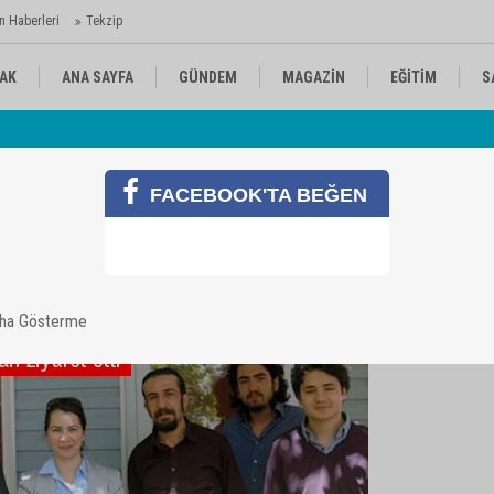
n Haberleri
Tekzip
AK
ANA SAYFA
GÜNDEM
MAGAZİN
EĞİTİM
S
 Ajansı'nda
Av
KÜLTÜR-SANAT
SPOR
RÖPORTAJ
FACEBOOK'TA BEĞEN
aha Gösterme