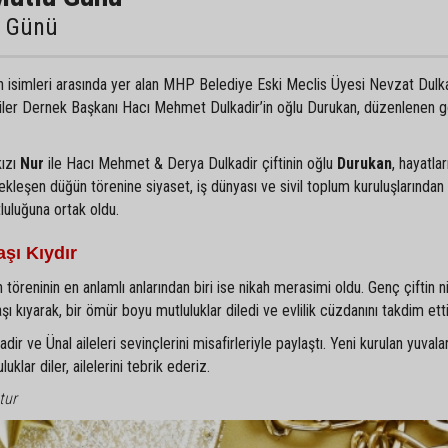
u Günü
an isimleri arasında yer alan MHP Belediye Eski Meclis Üyesi Nevzat Dulka
liler Dernek Başkanı Hacı Mehmet Dulkadir’in oğlu Durukan, düzenlenen 
kızı
Nur
ile Hacı Mehmet & Derya Dulkadir çiftinin oğlu
Durukan
, hayatlar
ekleşen düğün törenine siyaset, iş dünyası ve sivil toplum kuruluşlarından
tluluğuna ortak oldu.
şı Kıydır
 töreninin en anlamlı anlarından biri ise nikah merasimi oldu. Genç çiftin ni
kıyarak, bir ömür boyu mutluluklar diledi ve evlilik cüzdanını takdim etti
r ve Ünal aileleri sevinçlerini misafirleriyle paylaştı. Yeni kurulan yuvala
klar diler, ailelerini tebrik ederiz.
tur