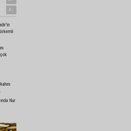
A-
dir’in
görkemli
ını
 çok
kahını
.
rında Nur