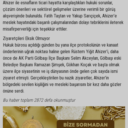
Ahizer ile esnafların ticari hayatta karşılaştıkları hukuki sorunlar,
çözüm önerileri ve sektörel gelişmeler üzerine verimli bir görüş
alışverişinde bulunuldu. Fatih Taştan ve Yakup Sarıçiçek, Ahizer’e
meslek hayatındaki başarılı çalışmalarından dolayı tebriklerini ileterek
misafirperverliği için teşekkür ettiler.
Ziyaretçileri Eksik Olmuyor
Hukuk bürosu açıldığı günden bu yana ilçe protokolünün ve kanaat
önderlerinin uğrak noktası haline gelen Rüstem Yiğit Ahizer’i, daha
önce de AK Parti Gölbaşı İlçe Başkanı Selim Akceylan, Gölbaşı eski
Belediye Başkanı Ramazan Şimşek, Gökhan Koçak ve başta olmak
üzere ilçe siyasetinin ve iş dünyasının önde gelen çok sayıda ismi
ziyaret etmişti. Gerçekleştirilen bu nazik ziyaretler, Ahizer’in
bölgedeki sevilen kişiliğini ve mesleki başarısını bir kez daha gözler
önüne serdi.
Bu haber toplam 2872 defa okunmuştur