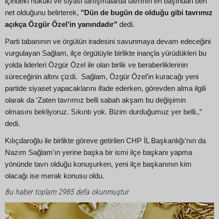
içindeki hukuki ve siyasi tartışmalarda tavrının en başından beri
net olduğunu belirterek,
"Dün de bugün de olduğu gibi tavrımız
açıkça Özgür Özel’in yanındadır"
dedi.
Parti tabanının ve örgütün iradesini savunmaya devam edeceğini
vurgulayan Sağlam, ilçe örgütüyle birlikte inançla yürüdükleri bu
yolda liderleri Özgür Özel ile olan birlik ve beraberliklerinin
süreceğinin altını çizdi. Sağlam, Özgür Özel’in kuracağı yeni
partide siyaset yapacaklarını ifade ederken, görevden alma ilgili
olarak da ‘Zaten tavrımız belli sabah akşam bu değişimin
olmasını bekliyoruz. Sıkıntı yok. Bizim durduğumuz yer belli.,”
dedi.
Kılıçdaroğlu ile birlikte göreve getirilen CHP İL Başkanlığı’nın da
Nazım Sağlam’ın yerine başka bir ismi ilçe başkanı yapma
yönünde tavrı olduğu konuşurken, yeni ilçe başkanının kim
olacağı ise merak konusu oldu.
Bu haber toplam 2985 defa okunmuştur