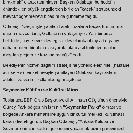
bırakmak" olarak tanımlayan Başkan Odabaşı, bu hedefin
önündeki en büyük engellerden biri olan "kaçak" statüsündeki
mevcut öğretmenevi binasını da gündeme taşıdı.
Odabaşı, "Geçmişte yapılan hatalı imzalarla kaçak konumuna
düşen mevcut bina, Gölbaşı’na yakışmıyor. Yeni bir arsa
belirledik; hayırsever desteği ve devlet imkanlarıyla bu yapıyı
daha modern bir alana taşıyarak, alanı asıl fonksiyonu olan
meydan projemize kazandıracağız" dedi.
Belediyenin hizmet dağıtım stratejisine yönelik eleştirileri (hastane
acil servis) benzetmesiyle yanıtlayan Odabaşı, kaynakların
adaletli ve verimli kullanılacağını açıkladı:
Seymenler Kültürü ve Kültürel Miras
Toplantıda BBP Grup Başkanvekili Ali İhsan Güçlü’nün önerisiyle
Güney Park bölgesinin isminin
"Seymenler Parkı"
olması ve
bölgede Ankara mimarisine uygun bir kültür merkezi kurulması
kararı destek gördü. Başkan Odabaşı, "Ankara Kulübü ve
Seymenlerimizin kadim geleneğini yaşatmak bizim görevimizdir.