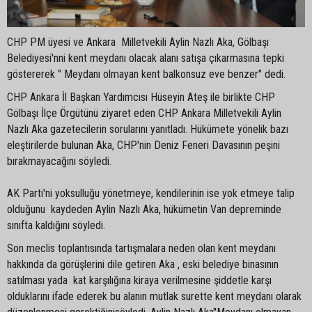
CHP PM üyesi ve Ankara Milletvekili Aylin Nazlı Aka, Gölbaşı
Belediyesi'nni kent meydanı olacak alanı satışa çıkarmasına tepki
göstererek " Meydanı olmayan kent balkonsuz eve benzer" dedi.
CHP Ankara İl Başkan Yardımcısı Hüseyin Ateş ile birlikte CHP
Gölbaşı İlçe Örgütünü ziyaret eden CHP Ankara Milletvekili Aylin
Nazlı Aka gazetecilerin sorularını yanıtladı. Hükümete yönelik bazı
eleştirilerde bulunan Aka, CHP'nin Deniz Feneri Davasının peşini
bırakmayacağını söyledi.
AK Parti'ni yoksulluğu yönetmeye, kendilerinin ise yok etmeye talip
olduğunu kaydeden Aylin Nazlı Aka, hükümetin Van depreminde
sınıfta kaldığını söyledi.
Son meclis toplantısında tartışmalara neden olan kent meydanı
hakkında da görüşlerini dile getiren Aka , eski belediye binasının
satılması yada kat karşılığına kiraya verilmesine şiddetle karşı
olduklarını ifade ederek bu alanın mutlak surette kent meydanı olarak