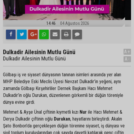
14:46
04 Ağustos 2026
Dulkadir Ailesinin Mutlu Günü
A+
Dulkadir Ailesinin Mutlu Günü
A-
Gölbaşı iş ve siyaset dünyasının tanınan isimleri arasında yer alan
MHP Belediye Eski Meclis Üyesi Nevzat Dulkadir’in yeğeni, aynı
zamanda Gölbaşı Kırşehirliler Dernek Başkanı Hacı Mehmet
Dulkadir’in oğlu Durukan, düzenlenen görkemli bir düğün töreniyle
dünya evine girdi.
Mehmet & Ayşe Ünal çiftinin kıymetli kızı
Nur
ile Hacı Mehmet &
Derya Dulkadir çiftinin oğlu
Durukan
, hayatlarını birleştirdi. Akalın
Şato Bonbon'da gerçekleşen düğün törenine siyaset, iş dünyası ve
sivil toplum kuruluşlarından çok sayıda davetli katılarak genç çiftin