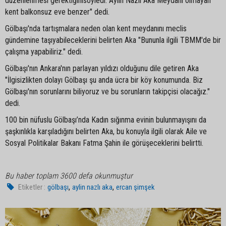
düzenlenmesi gerektiğinisöyledi. Aylin Nazlı Aka"Meydanı olmayan
kent balkonsuz eve benzer" dedi.
Gölbaşı'nda tartışmalara neden olan kent meydanını meclis
gündemine taşıyabileceklerini belirten Aka "Bununla ilgili TBMM'de bir
çalışma yapabiliriz." dedi.
Gölbaşı'nın Ankara'nın parlayan yıldızı olduğunu dile getiren Aka
"İlgisizlikten dolayı Gölbaşı şu anda ücra bir köy konumunda. Biz
Gölbaşı'nın sorunlarını biliyoruz ve bu sorunların takipçisi olacağız."
dedi.
100 bin nüfuslu Gölbaşı’nda Kadın sığınma evinin bulunmayışını da
şaşkınlıkla karşıladığını belirten Aka, bu konuyla ilgili olarak Aile ve
Sosyal Politikalar Bakanı Fatma Şahin ile görüşeceklerini belirtti.
Bu haber toplam 3600 defa okunmuştur
,
,
Etiketler :
gölbaşı
aylin nazlı aka
ercan şimşek