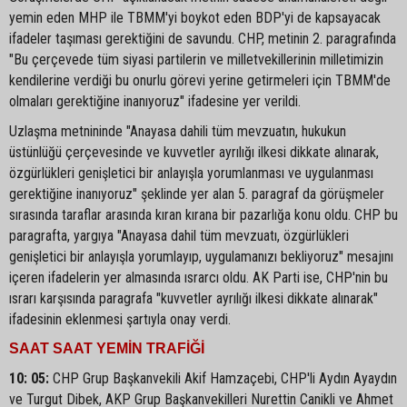
yemin eden MHP ile TBMM'yi boykot eden BDP'yi de kapsayacak
ifadeler taşıması gerektiğini de savundu. CHP, metinin 2. paragrafında
"Bu çerçevede tüm siyasi partilerin ve milletvekillerinin milletimizin
kendilerine verdiği bu onurlu görevi yerine getirmeleri için TBMM'de
olmaları gerektiğine inanıyoruz" ifadesine yer verildi.
Uzlaşma metnininde "Anayasa dahili tüm mevzuatın, hukukun
üstünlüğü çerçevesinde ve kuvvetler ayrılığı ilkesi dikkate alınarak,
özgürlükleri genişletici bir anlayışla yorumlanması ve uygulanması
gerektiğine inanıyoruz" şeklinde yer alan 5. paragraf da görüşmeler
sırasında taraflar arasında kıran kırana bir pazarlığa konu oldu. CHP bu
paragrafta, yargıya "Anayasa dahil tüm mevzuatı, özgürlükleri
genişletici bir anlayışla yorumlayıp, uygulamanızı bekliyoruz" mesajını
içeren ifadelerin yer almasında ısrarcı oldu. AK Parti ise, CHP'nin bu
ısrarı karşısında paragrafa "kuvvetler ayrılığı ilkesi dikkate alınarak"
ifadesinin eklenmesi şartıyla onay verdi.
SAAT SAAT YEMİN TRAFİĞİ
10: 05:
CHP Grup Başkanvekili Akif Hamzaçebi, CHP'li Aydın Ayaydın
ve Turgut Dibek, AKP Grup Başkanvekilleri Nurettin Canikli ve Ahmet