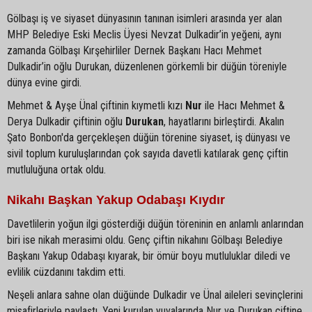
Gölbaşı iş ve siyaset dünyasının tanınan isimleri arasında yer alan
MHP Belediye Eski Meclis Üyesi Nevzat Dulkadir’in yeğeni, aynı
zamanda Gölbaşı Kırşehirliler Dernek Başkanı Hacı Mehmet
Dulkadir’in oğlu Durukan, düzenlenen görkemli bir düğün töreniyle
dünya evine girdi.
Mehmet & Ayşe Ünal çiftinin kıymetli kızı
Nur
ile Hacı Mehmet &
Derya Dulkadir çiftinin oğlu
Durukan
, hayatlarını birleştirdi. Akalın
Şato Bonbon'da gerçekleşen düğün törenine siyaset, iş dünyası ve
sivil toplum kuruluşlarından çok sayıda davetli katılarak genç çiftin
mutluluğuna ortak oldu.
Nikahı Başkan Yakup Odabaşı Kıydır
Davetlilerin yoğun ilgi gösterdiği düğün töreninin en anlamlı anlarından
biri ise nikah merasimi oldu. Genç çiftin nikahını Gölbaşı Belediye
Başkanı Yakup Odabaşı kıyarak, bir ömür boyu mutluluklar diledi ve
evlilik cüzdanını takdim etti.
Neşeli anlara sahne olan düğünde Dulkadir ve Ünal aileleri sevinçlerini
misafirleriyle paylaştı. Yeni kurulan yuvalarında Nur ve Durukan çiftine