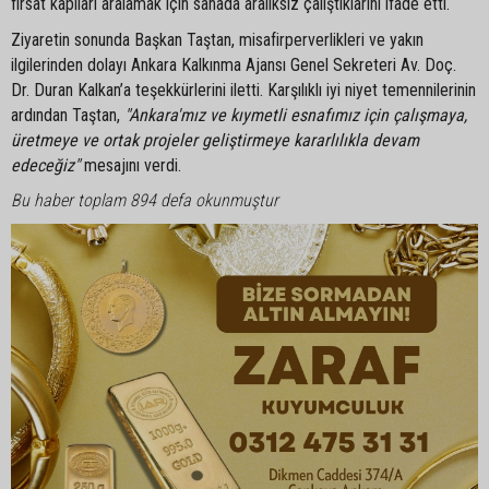
fırsat kapıları aralamak için sahada aralıksız çalıştıklarını ifade etti.
Ziyaretin sonunda Başkan Taştan, misafirperverlikleri ve yakın
ilgilerinden dolayı Ankara Kalkınma Ajansı Genel Sekreteri Av. Doç.
Dr. Duran Kalkan’a teşekkürlerini iletti. Karşılıklı iyi niyet temennilerinin
ardından Taştan,
"Ankara'mız ve kıymetli esnafımız için çalışmaya,
üretmeye ve ortak projeler geliştirmeye kararlılıkla devam
edeceğiz"
mesajını verdi.
Bu haber toplam 894 defa okunmuştur