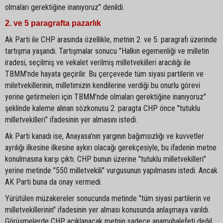
olmaları gerektiğine inanıyoruz" denildi.
2. ve 5 paragrafta pazarlık
Ak Parti ile CHP arasında özellikle, metnin 2. ve 5. paragrafı üzerinde
tartışma yaşandı. Tartışmalar sonucu "Halkın egemenliği ve milletin
iradesi, seçilmiş ve vekalet verilmiş milletvekilleri aracılığı ile
TBMM'nde hayata geçirilir. Bu çerçevede tüm siyasi partilerin ve
miletvekillerinin, milletimizin kendilerine verdiği bu onurlu görevi
yerine getirmeleri için TBMM'nde olmaları gerektiğine inanıyoruz"
şeklinde kaleme alınan sözkonusu 2. paragta CHP önce "tutuklu
milletvekilleri" ifadesinin yer almasını istedi.
Ak Parti kanadı ise, Anayasa'nın yargının bağımsızlığı ve kuvvetler
ayrılığı ilkesine ilkesine aykırı olacağı gerekçesiyle, bu ifadenin metne
konulmasına karşı çıktı. CHP bunun üzerine "tutuklu milletvekilleri"
yerine metinde "550 milletvekili" vurgusunun yapılmasını istedi. Ancak
AK Parti buna da onay vermedi.
Yürütülen müzakereler sonucunda metinde "tüm siyasi partilerin ve
milletvekillerinin" ifadesinin yer alması konusunda anlaşmaya varıldı.
Görüşmelerde CHP açıklanacak metnin sadece anamuhalefeti değil