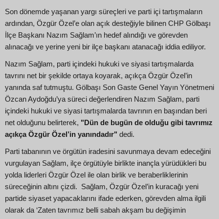
Son dönemde yaşanan yargı süreçleri ve parti içi tartışmaların
ardından, Özgür Özel’e olan açık desteğiyle bilinen CHP Gölbaşı
İlçe Başkanı Nazım Sağlam’ın hedef alındığı ve görevden
alınacağı ve yerine yeni bir ilçe başkanı atanacağı iddia ediliyor.
Nazım Sağlam, parti içindeki hukuki ve siyasi tartışmalarda
tavrını net bir şekilde ortaya koyarak, açıkça Özgür Özel’in
yanında saf tutmuştu. Gölbaşı Son Gaste Genel Yayın Yönetmeni
Özcan Aydoğdu’ya süreci değerlendiren Nazım Sağlam, parti
içindeki hukuki ve siyasi tartışmalarda tavrının en başından beri
net olduğunu belirterek,
"Dün de bugün de olduğu gibi tavrımız
açıkça Özgür Özel’in yanındadır"
dedi.
Parti tabanının ve örgütün iradesini savunmaya devam edeceğini
vurgulayan Sağlam, ilçe örgütüyle birlikte inançla yürüdükleri bu
yolda liderleri Özgür Özel ile olan birlik ve beraberliklerinin
süreceğinin altını çizdi. Sağlam, Özgür Özel’in kuracağı yeni
partide siyaset yapacaklarını ifade ederken, görevden alma ilgili
olarak da ‘Zaten tavrımız belli sabah akşam bu değişimin