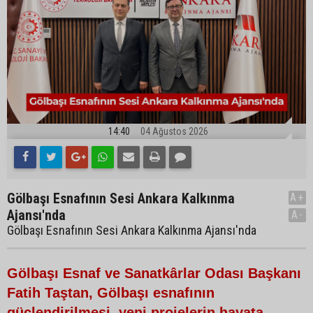
14:40
04 Ağustos 2026
Gölbaşı Esnafının Sesi Ankara Kalkınma
A+
Ajansı'nda
A-
Gölbaşı Esnafının Sesi Ankara Kalkınma Ajansı'nda
Gölbaşı Esnaf ve Sanatkârlar Odası Başkanı
Fatih Taştan, Gölbaşı esnafının
güçlendirilmesi, yeni projelerin hayata