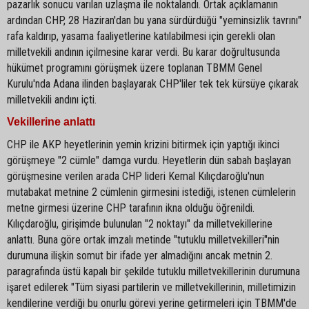
pazarlık sonucu varılan uzlaşma ile noktalandı. Ortak açıklamanın
ardından CHP, 28 Haziran'dan bu yana sürdürdüğü "yeminsizlik tavrını"
rafa kaldırıp, yasama faaliyetlerine katılabilmesi için gerekli olan
milletvekili andının içilmesine karar verdi. Bu karar doğrultusunda
hükümet programını görüşmek üzere toplanan TBMM Genel
Kurulu'nda Adana ilinden başlayarak CHP'liler tek tek kürsüye çıkarak
milletvekili andını içti.
Vekillerine anlattı
CHP ile AKP heyetlerinin yemin krizini bitirmek için yaptığı ikinci
görüşmeye "2 cümle" damga vurdu. Heyetlerin dün sabah başlayan
görüşmesine verilen arada CHP lideri Kemal Kılıçdaroğlu'nun
mutabakat metnine 2 cümlenin girmesini istediği, istenen cümlelerin
metne girmesi üzerine CHP tarafının ikna olduğu öğrenildi.
Kılıçdaroğlu, girişimde bulunulan "2 noktayı" da milletvekillerine
anlattı. Buna göre ortak imzalı metinde "tutuklu milletvekilleri"nin
durumuna ilişkin somut bir ifade yer almadığını ancak metnin 2.
paragrafında üstü kapalı bir şekilde tutuklu milletvekillerinin durumuna
işaret edilerek "Tüm siyasi partilerin ve milletvekillerinin, milletimizin
kendilerine verdiği bu onurlu görevi yerine getirmeleri için TBMM'de