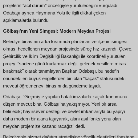
projelerin "acil durum" önceliğiyle yürütüleceğini vurguladı.
Odabaşı ayrıca Haymana Yolu ile ilgili dikkat çeken
açıklamalarda bulundu.
Gölbaşı’nın Yeni Simgesi: Modern Meydan Projesi
Belediye binasının arka kısmında planlanan ve ilçenin simgesi
olması hedeflenen meydan projesinde süreç hız kazandı. Çevre,
Şehircilik ve İklim Değişikliği Bakanlığı ile koordineli yürütülen
projeyi "sadece günü kurtarmak değil, gelecek nesillere miras
bırakmak" olarak tanımlayan Başkan Odabaşı, bu hedefin
önündeki en büyük engellerden biri olan "kaçak" statüsündeki
mevcut öğretmenevi binasını da gündeme taşıdı.
Odabaşı, "Geçmişte yapılan hatalı imzalarla kaçak konumuna
düşen mevcut bina, Gölbaşı’na yakışmıyor. Yeni bir arsa
belirledik; hayırsever desteği ve devlet imkanlarıyla bu yapıyı
daha modern bir alana taşıyarak, alanı asıl fonksiyonu olan
meydan projemize kazandıracağız" dedi.
Belediyenin hizmet dağıtım stratejisine yönelik eleştirileri (hastane