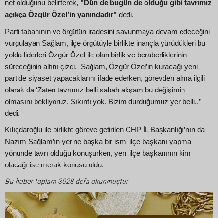
net olduğunu belirterek,
"Dün de bugün de olduğu gibi tavrımız
açıkça Özgür Özel’in yanındadır"
dedi.
Parti tabanının ve örgütün iradesini savunmaya devam edeceğini
vurgulayan Sağlam, ilçe örgütüyle birlikte inançla yürüdükleri bu
yolda liderleri Özgür Özel ile olan birlik ve beraberliklerinin
süreceğinin altını çizdi. Sağlam, Özgür Özel’in kuracağı yeni
partide siyaset yapacaklarını ifade ederken, görevden alma ilgili
olarak da ‘Zaten tavrımız belli sabah akşam bu değişimin
olmasını bekliyoruz. Sıkıntı yok. Bizim durduğumuz yer belli.,”
dedi.
Kılıçdaroğlu ile birlikte göreve getirilen CHP İL Başkanlığı’nın da
Nazım Sağlam’ın yerine başka bir ismi ilçe başkanı yapma
yönünde tavrı olduğu konuşurken, yeni ilçe başkanının kim
olacağı ise merak konusu oldu.
Bu haber toplam 3028 defa okunmuştur