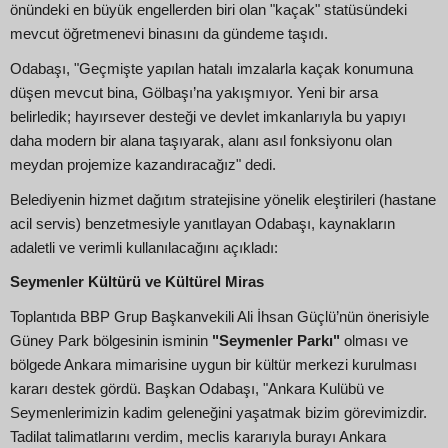
önündeki en büyük engellerden biri olan "kaçak" statüsündeki
mevcut öğretmenevi binasını da gündeme taşıdı.
Odabaşı, "Geçmişte yapılan hatalı imzalarla kaçak konumuna
düşen mevcut bina, Gölbaşı’na yakışmıyor. Yeni bir arsa
belirledik; hayırsever desteği ve devlet imkanlarıyla bu yapıyı
daha modern bir alana taşıyarak, alanı asıl fonksiyonu olan
meydan projemize kazandıracağız" dedi.
Belediyenin hizmet dağıtım stratejisine yönelik eleştirileri (hastane
acil servis) benzetmesiyle yanıtlayan Odabaşı, kaynakların
adaletli ve verimli kullanılacağını açıkladı:
Seymenler Kültürü ve Kültürel Miras
Toplantıda BBP Grup Başkanvekili Ali İhsan Güçlü’nün önerisiyle
Güney Park bölgesinin isminin
"Seymenler Parkı"
olması ve
bölgede Ankara mimarisine uygun bir kültür merkezi kurulması
kararı destek gördü. Başkan Odabaşı, "Ankara Kulübü ve
Seymenlerimizin kadim geleneğini yaşatmak bizim görevimizdir.
Tadilat talimatlarını verdim, meclis kararıyla burayı Ankara