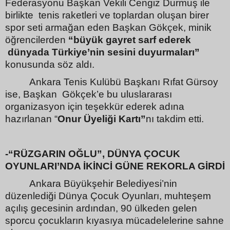
Federasyonu Başkan Vekili Cengiz Durmuş ile
birlikte
tenis raketleri ve toplardan oluşan birer
spor seti armağan eden Başkan Gökçek, minik
öğrencilerden
“büyük gayret sarf ederek
dünyada Türkiye’nin sesini duyurmaları”
konusunda söz aldı.
Ankara Tenis Kulübü Başkanı Rıfat Gürsoy
ise, Başkan
Gökçek’e bu uluslararası
organizasyon için teşekkür ederek adına
hazırlanan “
Onur Üyeliği Kartı”
nı takdim etti.
-“RÜZGARIN OĞLU”, DÜNYA ÇOCUK
OYUNLARI’NDA İKİNCİ GÜNE REKORLA GİRDİ
Ankara Büyükşehir Belediyesi’nin
düzenlediği Dünya Çocuk Oyunları, muhteşem
açılış gecesinin ardından, 90 ülkeden gelen
sporcu çocukların kıyasıya mücadelelerine sahne