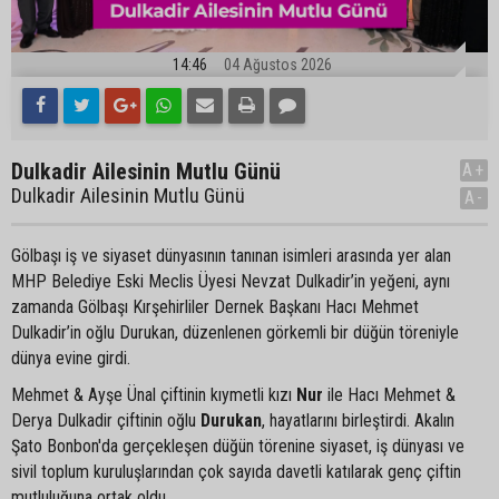
14:46
04 Ağustos 2026
Dulkadir Ailesinin Mutlu Günü
A+
Dulkadir Ailesinin Mutlu Günü
A-
Gölbaşı iş ve siyaset dünyasının tanınan isimleri arasında yer alan
MHP Belediye Eski Meclis Üyesi Nevzat Dulkadir’in yeğeni, aynı
zamanda Gölbaşı Kırşehirliler Dernek Başkanı Hacı Mehmet
Dulkadir’in oğlu Durukan, düzenlenen görkemli bir düğün töreniyle
dünya evine girdi.
Mehmet & Ayşe Ünal çiftinin kıymetli kızı
Nur
ile Hacı Mehmet &
Derya Dulkadir çiftinin oğlu
Durukan
, hayatlarını birleştirdi. Akalın
Şato Bonbon'da gerçekleşen düğün törenine siyaset, iş dünyası ve
sivil toplum kuruluşlarından çok sayıda davetli katılarak genç çiftin
mutluluğuna ortak oldu.