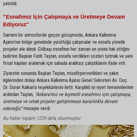
yatırıldı.
"Esnafımız İçin Çalışmaya ve Üretmeye Devam
Ediyoruz"
Samimi bir atmosferde geçen görüşmede, Ankara Kalkınma
Ajansı'nın bölge genelinde yürüttüğü çalışmalar ve esnafa yönelik
projeler ele alındı. Gölbaşı esnafının her zaman en iyisini hak ettiğini
belirten Başkan Fatih Taştan, esnafa verdikleri sözleri tutmak ve yeni
fırsat kapıları aralamak için sahada aralıksız çalıştıklarını ifade etti.
Ziyaretin sonunda Başkan Taştan, misafirperverlikleri ve yakın
ilgilerinden dolayı Ankara Kalkınma Ajansı Genel Sekreteri Av. Doç.
Dr. Duran Kalkan’a teşekkürlerini iletti. Karşılıklı iyi niyet temennilerinin
ardından Taştan,
"Ankara'mız ve kıymetli esnafımız için çalışmaya,
üretmeye ve ortak projeler geliştirmeye kararlılıkla devam
edeceğiz"
mesajını verdi.
Bu haber toplam 1229 defa okunmuştur