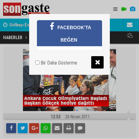
Gölbaşı Esnafının Sesi Ankara Kalkınma Ajansı'nda
Avukat ve 
FACEBOOK'TA
akını
Çocuk olimpiyatları başladı
HABERLER
GÜNDEM
BEĞEN
Bir Daha Gösterme
12:53
26 Nisan 2011