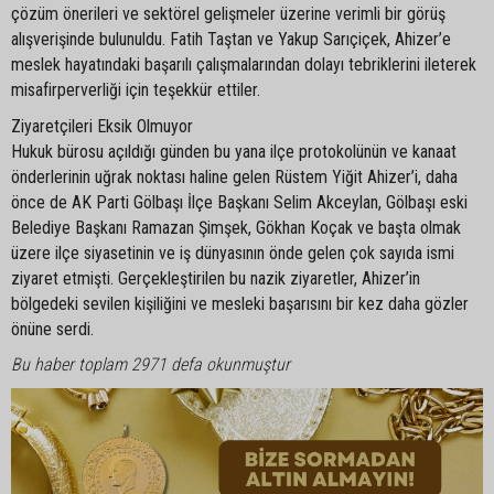
çözüm önerileri ve sektörel gelişmeler üzerine verimli bir görüş
alışverişinde bulunuldu. Fatih Taştan ve Yakup Sarıçiçek, Ahizer’e
meslek hayatındaki başarılı çalışmalarından dolayı tebriklerini ileterek
misafirperverliği için teşekkür ettiler.
Ziyaretçileri Eksik Olmuyor
Hukuk bürosu açıldığı günden bu yana ilçe protokolünün ve kanaat
önderlerinin uğrak noktası haline gelen Rüstem Yiğit Ahizer’i, daha
önce de AK Parti Gölbaşı İlçe Başkanı Selim Akceylan, Gölbaşı eski
Belediye Başkanı Ramazan Şimşek, Gökhan Koçak ve başta olmak
üzere ilçe siyasetinin ve iş dünyasının önde gelen çok sayıda ismi
ziyaret etmişti. Gerçekleştirilen bu nazik ziyaretler, Ahizer’in
bölgedeki sevilen kişiliğini ve mesleki başarısını bir kez daha gözler
önüne serdi.
Bu haber toplam 2971 defa okunmuştur