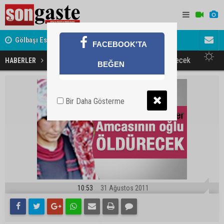
Gölbaşı Esnafının Sesi Ankara Kalkınma Ajansı'nda
Avukat ve 
FACEBOOK'TA
akını
Demet'i amcasının oğlu öldürecek
HABERLER
GÜNDEM
BEĞEN
Bir Daha Gösterme
10:53
31 Ağustos 2011