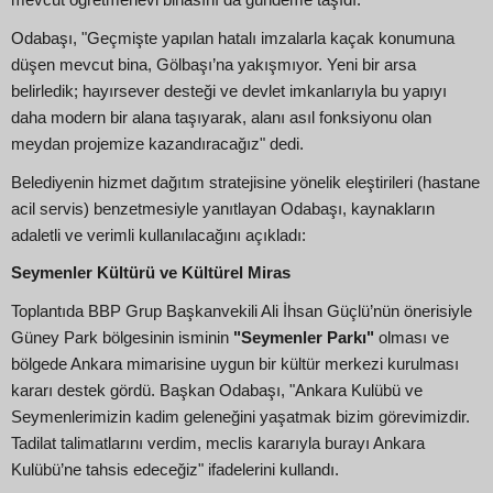
mevcut öğretmenevi binasını da gündeme taşıdı.
Odabaşı, "Geçmişte yapılan hatalı imzalarla kaçak konumuna
düşen mevcut bina, Gölbaşı’na yakışmıyor. Yeni bir arsa
belirledik; hayırsever desteği ve devlet imkanlarıyla bu yapıyı
daha modern bir alana taşıyarak, alanı asıl fonksiyonu olan
meydan projemize kazandıracağız" dedi.
Belediyenin hizmet dağıtım stratejisine yönelik eleştirileri (hastane
acil servis) benzetmesiyle yanıtlayan Odabaşı, kaynakların
adaletli ve verimli kullanılacağını açıkladı:
Seymenler Kültürü ve Kültürel Miras
Toplantıda BBP Grup Başkanvekili Ali İhsan Güçlü’nün önerisiyle
Güney Park bölgesinin isminin
"Seymenler Parkı"
olması ve
bölgede Ankara mimarisine uygun bir kültür merkezi kurulması
kararı destek gördü. Başkan Odabaşı, "Ankara Kulübü ve
Seymenlerimizin kadim geleneğini yaşatmak bizim görevimizdir.
Tadilat talimatlarını verdim, meclis kararıyla burayı Ankara
Kulübü’ne tahsis edeceğiz" ifadelerini kullandı.