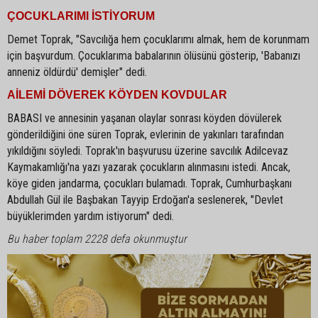
ÇOCUKLARIMI İSTİYORUM
Demet Toprak, "Savcılığa hem çocuklarımı almak, hem de korunmam
için başvurdum. Çocuklarıma babalarının ölüsünü gösterip, 'Babanızı
anneniz öldürdü' demişler" dedi.
AİLEMİ DÖVEREK KÖYDEN KOVDULAR
BABASI ve annesinin yaşanan olaylar sonrası köyden dövülerek
gönderildiğini öne süren Toprak, evlerinin de yakınları tarafından
yıkıldığını söyledi. Toprak'ın başvurusu üzerine savcılık Adilcevaz
Kaymakamlığı'na yazı yazarak çocukların alınmasını istedi. Ancak,
köye giden jandarma, çocukları bulamadı. Toprak, Cumhurbaşkanı
Abdullah Gül ile Başbakan Tayyip Erdoğan'a seslenerek, "Devlet
büyüklerimden yardım istiyorum" dedi.
Bu haber toplam 2228 defa okunmuştur