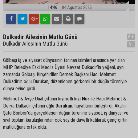
14:46
04 Ağustos 2026
Dulkadir Ailesinin Mutlu Günü
A+
Dulkadir Ailesinin Mutlu Günü
A-
Gölbaşı iş ve siyaset dünyasının tanınan isimleri arasında yer alan
MHP Belediye Eski Meclis Üyesi Nevzat Dulkadir’in yeğeni, aynı
zamanda Gölbaşı Kırşehirliler Dernek Başkanı Hacı Mehmet
Dulkadir’in oğlu Durukan, düzenlenen görkemli bir düğün töreniyle
dünya evine girdi.
Mehmet & Ayşe Ünal çiftinin kıymetli kızı
Nur
ile Hacı Mehmet &
Derya Dulkadir çiftinin oğlu
Durukan
, hayatlarını birleştirdi. Akalın
Şato Bonbon'da gerçekleşen düğün törenine siyaset, iş dünyası ve
sivil toplum kuruluşlarından çok sayıda davetli katılarak genç çiftin
mutluluğuna ortak oldu.