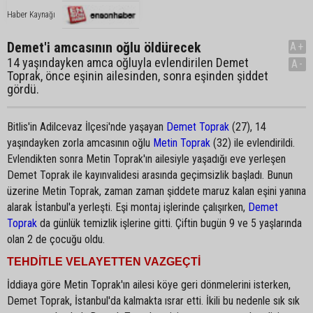
Haber Kaynağı
Demet'i amcasının oğlu öldürecek
A+
14 yaşındayken amca oğluyla evlendirilen Demet
A-
Toprak, önce eşinin ailesinden, sonra eşinden şiddet
gördü.
Bitlis'in Adilcevaz İlçesi'nde yaşayan
Demet Toprak
(27), 14
yaşındayken zorla amcasının oğlu
Metin Toprak
(32) ile evlendirildi.
Evlendikten sonra Metin Toprak'ın ailesiyle yaşadığı eve yerleşen
Demet Toprak ile kayınvalidesi arasında geçimsizlik başladı. Bunun
üzerine Metin Toprak, zaman zaman şiddete maruz kalan eşini yanına
alarak İstanbul'a yerleşti. Eşi montaj işlerinde çalışırken,
Demet
Toprak
da günlük temizlik işlerine gitti. Çiftin bugün 9 ve 5 yaşlarında
olan 2 de çocuğu oldu.
TEHDİTLE VELAYETTEN VAZGEÇTİ
İddiaya göre Metin Toprak'ın ailesi köye geri dönmelerini isterken,
Demet Toprak, İstanbul'da kalmakta ısrar etti. İkili bu nedenle sık sık