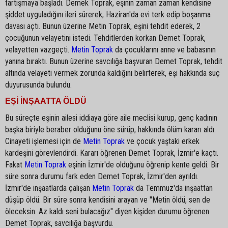
tartışmaya başladı. Demek Toprak, eşinin zaman zaman kendisine
şiddet uyguladığını ileri sürerek, Haziran'da evi terk edip boşanma
davası açtı. Bunun üzerine Metin Toprak, eşini tehdit ederek, 2
çocuğunun velayetini istedi. Tehditlerden korkan Demet Toprak,
velayetten vazgeçti.
Metin Toprak
da çocuklarını anne ve babasının
yanına bıraktı. Bunun üzerine savcılığa başvuran Demet Toprak, tehdit
altında velayeti vermek zorunda kaldığını belirterek, eşi hakkında suç
duyurusunda bulundu.
EŞİ İNŞAATTA ÖLDÜ
Bu süreçte eşinin ailesi iddiaya göre aile meclisi kurup, genç kadının
başka biriyle beraber olduğunu öne sürüp, hakkında ölüm kararı aldı.
Cinayeti işlemesi için de
Metin Toprak
ve çocuk yaştaki erkek
kardeşini görevlendirdi. Kararı öğrenen Demet Toprak, İzmir'e kaçtı.
Fakat
Metin Toprak
eşinin İzmir'de olduğunu öğrenip kente geldi. Bir
süre sonra durumu fark eden Demet Toprak, İzmir'den ayrıldı.
İzmir'de inşaatlarda çalışan
Metin Toprak
da Temmuz'da inşaattan
düşüp öldü. Bir süre sonra kendisini arayan ve "Metin öldü, sen de
öleceksin. Az kaldı seni bulacağız" diyen kişiden durumu öğrenen
Demet Toprak, savcılığa başvurdu.