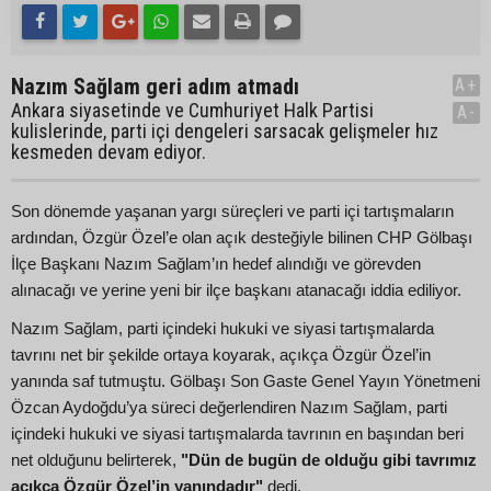
Nazım Sağlam geri adım atmadı
A+
Ankara siyasetinde ve Cumhuriyet Halk Partisi
A-
kulislerinde, parti içi dengeleri sarsacak gelişmeler hız
kesmeden devam ediyor.
Son dönemde yaşanan yargı süreçleri ve parti içi tartışmaların
ardından, Özgür Özel’e olan açık desteğiyle bilinen CHP Gölbaşı
İlçe Başkanı Nazım Sağlam’ın hedef alındığı ve görevden
alınacağı ve yerine yeni bir ilçe başkanı atanacağı iddia ediliyor.
Nazım Sağlam, parti içindeki hukuki ve siyasi tartışmalarda
tavrını net bir şekilde ortaya koyarak, açıkça Özgür Özel’in
yanında saf tutmuştu. Gölbaşı Son Gaste Genel Yayın Yönetmeni
Özcan Aydoğdu’ya süreci değerlendiren Nazım Sağlam, parti
içindeki hukuki ve siyasi tartışmalarda tavrının en başından beri
net olduğunu belirterek,
"Dün de bugün de olduğu gibi tavrımız
açıkça Özgür Özel’in yanındadır"
dedi.