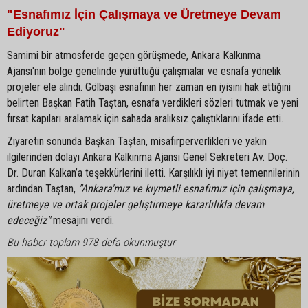
"Esnafımız İçin Çalışmaya ve Üretmeye Devam
Ediyoruz"
Samimi bir atmosferde geçen görüşmede, Ankara Kalkınma
Ajansı'nın bölge genelinde yürüttüğü çalışmalar ve esnafa yönelik
projeler ele alındı. Gölbaşı esnafının her zaman en iyisini hak ettiğini
belirten Başkan Fatih Taştan, esnafa verdikleri sözleri tutmak ve yeni
fırsat kapıları aralamak için sahada aralıksız çalıştıklarını ifade etti.
Ziyaretin sonunda Başkan Taştan, misafirperverlikleri ve yakın
ilgilerinden dolayı Ankara Kalkınma Ajansı Genel Sekreteri Av. Doç.
Dr. Duran Kalkan’a teşekkürlerini iletti. Karşılıklı iyi niyet temennilerinin
ardından Taştan,
"Ankara'mız ve kıymetli esnafımız için çalışmaya,
üretmeye ve ortak projeler geliştirmeye kararlılıkla devam
edeceğiz"
mesajını verdi.
Bu haber toplam 978 defa okunmuştur