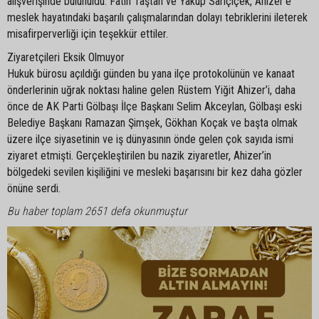
alışverişinde bulunuldu. Fatih Taştan ve Yakup Sarıçiçek, Ahizer’e
meslek hayatındaki başarılı çalışmalarından dolayı tebriklerini ileterek
misafirperverliği için teşekkür ettiler.
Ziyaretçileri Eksik Olmuyor
Hukuk bürosu açıldığı günden bu yana ilçe protokolünün ve kanaat
önderlerinin uğrak noktası haline gelen Rüstem Yiğit Ahizer’i, daha
önce de AK Parti Gölbaşı İlçe Başkanı Selim Akceylan, Gölbaşı eski
Belediye Başkanı Ramazan Şimşek, Gökhan Koçak ve başta olmak
üzere ilçe siyasetinin ve iş dünyasının önde gelen çok sayıda ismi
ziyaret etmişti. Gerçekleştirilen bu nazik ziyaretler, Ahizer’in
bölgedeki sevilen kişiliğini ve mesleki başarısını bir kez daha gözler
önüne serdi.
Bu haber toplam 2651 defa okunmuştur