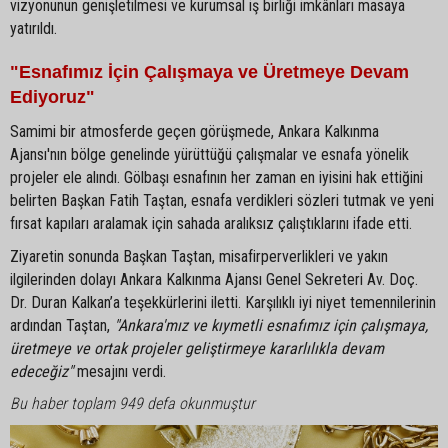
vizyonunun genişletilmesi ve kurumsal iş birliği imkânları masaya
yatırıldı.
"Esnafımız İçin Çalışmaya ve Üretmeye Devam
Ediyoruz"
Samimi bir atmosferde geçen görüşmede, Ankara Kalkınma
Ajansı'nın bölge genelinde yürüttüğü çalışmalar ve esnafa yönelik
projeler ele alındı. Gölbaşı esnafının her zaman en iyisini hak ettiğini
belirten Başkan Fatih Taştan, esnafa verdikleri sözleri tutmak ve yeni
fırsat kapıları aralamak için sahada aralıksız çalıştıklarını ifade etti.
Ziyaretin sonunda Başkan Taştan, misafirperverlikleri ve yakın
ilgilerinden dolayı Ankara Kalkınma Ajansı Genel Sekreteri Av. Doç.
Dr. Duran Kalkan’a teşekkürlerini iletti. Karşılıklı iyi niyet temennilerinin
ardından Taştan,
"Ankara'mız ve kıymetli esnafımız için çalışmaya,
üretmeye ve ortak projeler geliştirmeye kararlılıkla devam
edeceğiz"
mesajını verdi.
Bu haber toplam 949 defa okunmuştur