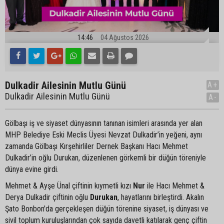
14:46
04 Ağustos 2026
Dulkadir Ailesinin Mutlu Günü
A+
Dulkadir Ailesinin Mutlu Günü
A-
Gölbaşı iş ve siyaset dünyasının tanınan isimleri arasında yer alan
MHP Belediye Eski Meclis Üyesi Nevzat Dulkadir’in yeğeni, aynı
zamanda Gölbaşı Kırşehirliler Dernek Başkanı Hacı Mehmet
Dulkadir’in oğlu Durukan, düzenlenen görkemli bir düğün töreniyle
dünya evine girdi.
Mehmet & Ayşe Ünal çiftinin kıymetli kızı
Nur
ile Hacı Mehmet &
Derya Dulkadir çiftinin oğlu
Durukan
, hayatlarını birleştirdi. Akalın
Şato Bonbon'da gerçekleşen düğün törenine siyaset, iş dünyası ve
sivil toplum kuruluşlarından çok sayıda davetli katılarak genç çiftin