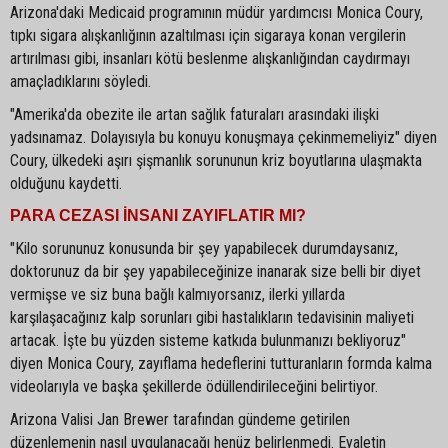
Arizona'daki Medicaid programının müdür yardımcısı Monica Coury,
tıpkı sigara alışkanlığının azaltılması için sigaraya konan vergilerin
artırılması gibi, insanları kötü beslenme alışkanlığından caydırmayı
amaçladıklarını söyledi.
"Amerika'da obezite ile artan sağlık faturaları arasındaki ilişki
yadsınamaz. Dolayısıyla bu konuyu konuşmaya çekinmemeliyiz" diyen
Coury, ülkedeki aşırı şişmanlık sorununun kriz boyutlarına ulaşmakta
olduğunu kaydetti.
PARA CEZASI İNSANI ZAYIFLATIR MI?
"Kilo sorununuz konusunda bir şey yapabilecek durumdaysanız,
doktorunuz da bir şey yapabileceğinize inanarak size belli bir diyet
vermişse ve siz buna bağlı kalmıyorsanız, ilerki yıllarda
karşılaşacağınız kalp sorunları gibi hastalıkların tedavisinin maliyeti
artacak. İşte bu yüzden sisteme katkıda bulunmanızı bekliyoruz"
diyen Monica Coury, zayıflama hedeflerini tutturanların formda kalma
videolarıyla ve başka şekillerde ödüllendirileceğini belirtiyor.
Arizona Valisi Jan Brewer tarafından gündeme getirilen
düzenlemenin nasıl uygulanacağı henüz belirlenmedi. Eyaletin