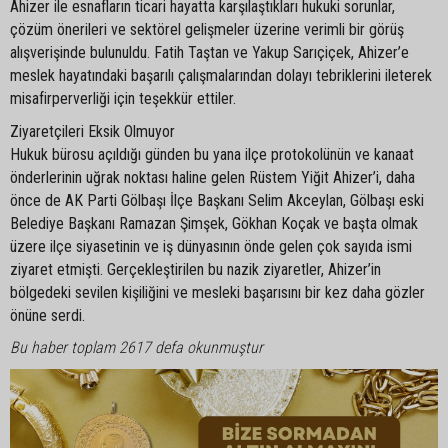
Ahizer ile esnafların ticari hayatta karşılaştıkları hukuki sorunlar,
çözüm önerileri ve sektörel gelişmeler üzerine verimli bir görüş
alışverişinde bulunuldu. Fatih Taştan ve Yakup Sarıçiçek, Ahizer’e
meslek hayatındaki başarılı çalışmalarından dolayı tebriklerini ileterek
misafirperverliği için teşekkür ettiler.
Ziyaretçileri Eksik Olmuyor
Hukuk bürosu açıldığı günden bu yana ilçe protokolünün ve kanaat
önderlerinin uğrak noktası haline gelen Rüstem Yiğit Ahizer’i, daha
önce de AK Parti Gölbaşı İlçe Başkanı Selim Akceylan, Gölbaşı eski
Belediye Başkanı Ramazan Şimşek, Gökhan Koçak ve başta olmak
üzere ilçe siyasetinin ve iş dünyasının önde gelen çok sayıda ismi
ziyaret etmişti. Gerçekleştirilen bu nazik ziyaretler, Ahizer’in
bölgedeki sevilen kişiliğini ve mesleki başarısını bir kez daha gözler
önüne serdi.
Bu haber toplam 2617 defa okunmuştur