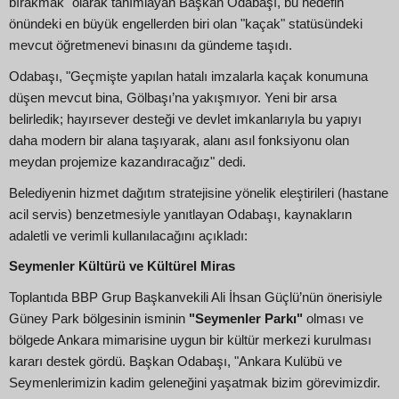
bırakmak" olarak tanımlayan Başkan Odabaşı, bu hedefin
önündeki en büyük engellerden biri olan "kaçak" statüsündeki
mevcut öğretmenevi binasını da gündeme taşıdı.
Odabaşı, "Geçmişte yapılan hatalı imzalarla kaçak konumuna
düşen mevcut bina, Gölbaşı’na yakışmıyor. Yeni bir arsa
belirledik; hayırsever desteği ve devlet imkanlarıyla bu yapıyı
daha modern bir alana taşıyarak, alanı asıl fonksiyonu olan
meydan projemize kazandıracağız" dedi.
Belediyenin hizmet dağıtım stratejisine yönelik eleştirileri (hastane
acil servis) benzetmesiyle yanıtlayan Odabaşı, kaynakların
adaletli ve verimli kullanılacağını açıkladı:
Seymenler Kültürü ve Kültürel Miras
Toplantıda BBP Grup Başkanvekili Ali İhsan Güçlü’nün önerisiyle
Güney Park bölgesinin isminin
"Seymenler Parkı"
olması ve
bölgede Ankara mimarisine uygun bir kültür merkezi kurulması
kararı destek gördü. Başkan Odabaşı, "Ankara Kulübü ve
Seymenlerimizin kadim geleneğini yaşatmak bizim görevimizdir.