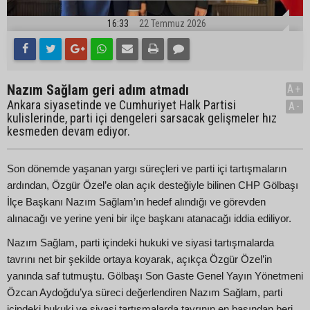
16:33
22 Temmuz 2026
Nazım Sağlam geri adım atmadı
A+
Ankara siyasetinde ve Cumhuriyet Halk Partisi
A-
kulislerinde, parti içi dengeleri sarsacak gelişmeler hız
kesmeden devam ediyor.
Son dönemde yaşanan yargı süreçleri ve parti içi tartışmaların
ardından, Özgür Özel’e olan açık desteğiyle bilinen CHP Gölbaşı
İlçe Başkanı Nazım Sağlam’ın hedef alındığı ve görevden
alınacağı ve yerine yeni bir ilçe başkanı atanacağı iddia ediliyor.
Nazım Sağlam, parti içindeki hukuki ve siyasi tartışmalarda
tavrını net bir şekilde ortaya koyarak, açıkça Özgür Özel’in
yanında saf tutmuştu. Gölbaşı Son Gaste Genel Yayın Yönetmeni
Özcan Aydoğdu’ya süreci değerlendiren Nazım Sağlam, parti
içindeki hukuki ve siyasi tartışmalarda tavrının en başından beri