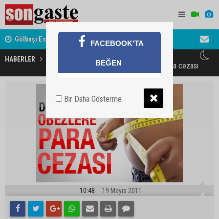
Gölbaşı Esnafının Sesi Ankara Kalkınma Ajansı'nda
Avukat ve 
FACEBOOK'TA
akını
HABERLER
GÜNDEM
BEĞEN
Diyet yapmayan obezlere para cezası
Bir Daha Gösterme
10:48
19 Mayıs 2011