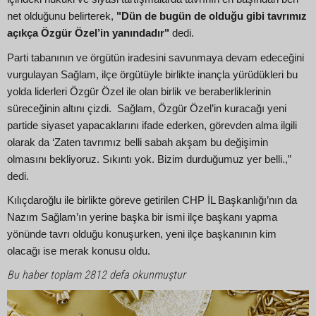
net olduğunu belirterek,
"Dün de bugün de olduğu gibi tavrımız
açıkça Özgür Özel’in yanındadır"
dedi.
Parti tabanının ve örgütün iradesini savunmaya devam edeceğini
vurgulayan Sağlam, ilçe örgütüyle birlikte inançla yürüdükleri bu
yolda liderleri Özgür Özel ile olan birlik ve beraberliklerinin
süreceğinin altını çizdi. Sağlam, Özgür Özel’in kuracağı yeni
partide siyaset yapacaklarını ifade ederken, görevden alma ilgili
olarak da ‘Zaten tavrımız belli sabah akşam bu değişimin
olmasını bekliyoruz. Sıkıntı yok. Bizim durduğumuz yer belli.,”
dedi.
Kılıçdaroğlu ile birlikte göreve getirilen CHP İL Başkanlığı’nın da
Nazım Sağlam’ın yerine başka bir ismi ilçe başkanı yapma
yönünde tavrı olduğu konuşurken, yeni ilçe başkanının kim
olacağı ise merak konusu oldu.
Bu haber toplam 2812 defa okunmuştur