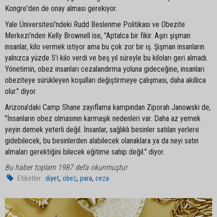
Kongre'den de onay alması gerekiyor.
Yale Üniversitesi'ndeki Rudd Beslenme Politikası ve Obezite
Merkezi'nden Kelly Brownell ise, "Aptalca bir fikir. Aşırı şişman
insanlar, kilo vermek istiyor ama bu çok zor bir iş. Şişman insanların
yalnızca yüzde 5'i kilo verdi ve beş yıl süreyle bu kiloları geri almadı.
Yönetimin, obez insanları cezalandırma yoluna gideceğine, insanları
obeziteye sürükleyen koşulları değiştirmeye çalışması, daha akıllıca
olur." diyor.
Arizona'daki Camp Shane zayıflama kampından Ziporah Janowski de,
"İnsanların obez olmasının karmaşık nedenleri var. Daha az yemek
yeyin demek yeterli değil. İnsanlar, sağlıklı besinler satılan yerlere
gidebilecek, bu besinlerden alabilecek olanaklara ya da neyi satın
almaları gerektiğini bilecek eğitime sahip değil." diyor.
Bu haber toplam 1987 defa okunmuştur
,
,
,
Etiketler :
diyet
obez
para
ceza