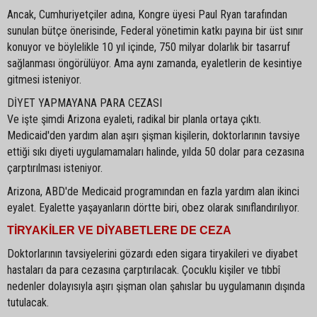
Ancak, Cumhuriyetçiler adına, Kongre üyesi Paul Ryan tarafından
sunulan bütçe önerisinde, Federal yönetimin katkı payına bir üst sınır
konuyor ve böylelikle 10 yıl içinde, 750 milyar dolarlık bir tasarruf
sağlanması öngörülüyor. Ama aynı zamanda, eyaletlerin de kesintiye
gitmesi isteniyor.
DİYET YAPMAYANA PARA CEZASI
Ve işte şimdi Arizona eyaleti, radikal bir planla ortaya çıktı.
Medicaid'den yardım alan aşırı şişman kişilerin, doktorlarının tavsiye
ettiği sıkı diyeti uygulamamaları halinde, yılda 50 dolar para cezasına
çarptırılması isteniyor.
Arizona, ABD'de Medicaid programından en fazla yardım alan ikinci
eyalet. Eyalette yaşayanların dörtte biri, obez olarak sınıflandırılıyor.
TİRYAKİLER VE DİYABETLERE DE CEZA
Doktorlarının tavsiyelerini gözardı eden sigara tiryakileri ve diyabet
hastaları da para cezasına çarptırılacak. Çocuklu kişiler ve tıbbî
nedenler dolayısıyla aşırı şişman olan şahıslar bu uygulamanın dışında
tutulacak.