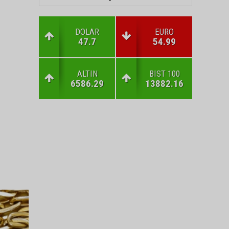
DOLAR
EURO
47.7
54.99
ALTIN
BIST 100
6586.29
13882.16