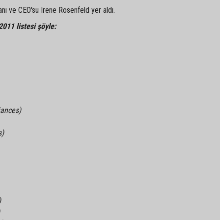
kanı ve CEO'su Irene Rosenfeld yer aldı.
011 listesi şöyle:
iances)
s)
)