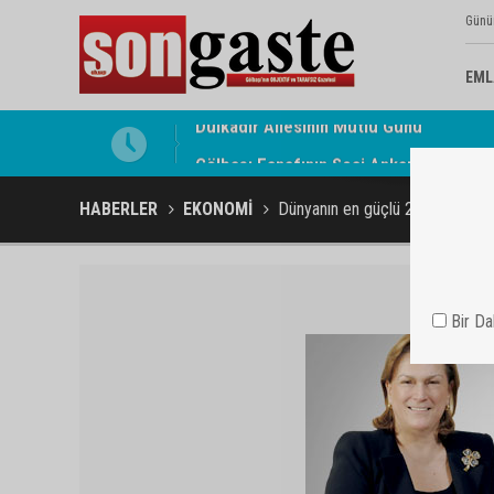
Günü
EML
Gölbaşı Esnafının Sesi Ankara Kalkınma
HABERLER
EKONOMİ
Dünyanın en güçlü 2. kadını bir 
Bir D