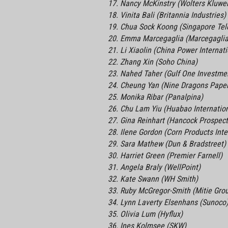
17. Nancy McKinstry (Wolters Kluwe
18. Vinita Bali (Britannia Industries)
19. Chua Sock Koong (Singapore Te
20. Emma Marcegaglia (Marcegaglia
21. Li Xiaolin (China Power Interna
22. Zhang Xin (Soho China)
23. Nahed Taher (Gulf One Investme
24. Cheung Yan (Nine Dragons Pape
25. Monika Ribar (Panalpina)
26. Chu Lam Yiu (Huabao Internatio
27. Gina Reinhart (Hancock Prospect
28. Ilene Gordon (Corn Products Inte
29. Sara Mathew (Dun & Bradstreet)
30. Harriet Green (Premier Farnell)
31. Angela Braly (WellPoint)
32. Kate Swann (WH Smith)
33. Ruby McGregor-Smith (Mitie Gro
34. Lynn Laverty Elsenhans (Sunoco
35. Olivia Lum (Hyflux)
36. Ines Kolmsee (SKW)