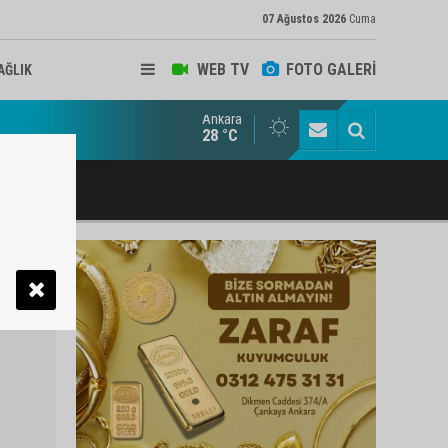
07 Ağustos 2026
Cuma
WEB TV
FOTO GALERİ
AĞLIK
Ankara
ukat ve Arabulucu Rüstem Yiğit Ahizer'e ziyaretçi akını
28 °C