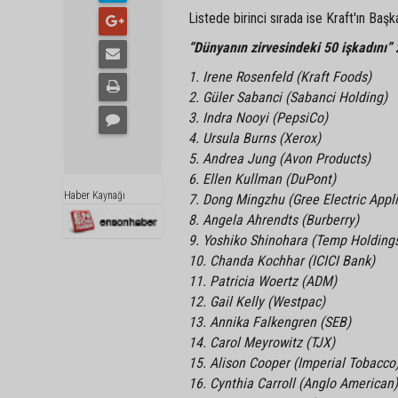
Listede birinci sırada ise Kraft'ın Baş
“Dünyanın zirvesindeki 50 işkadını” 2
1. Irene Rosenfeld (Kraft Foods)
2. Güler Sabanci (Sabanci Holding)
3. Indra Nooyi (PepsiCo)
4. Ursula Burns (Xerox)
5. Andrea Jung (Avon Products)
6. Ellen Kullman (DuPont)
Haber Kaynağı
7. Dong Mingzhu (Gree Electric Appl
8. Angela Ahrendts (Burberry)
9. Yoshiko Shinohara (Temp Holding
10. Chanda Kochhar (ICICI Bank)
11. Patricia Woertz (ADM)
12. Gail Kelly (Westpac)
13. Annika Falkengren (SEB)
14. Carol Meyrowitz (TJX)
15. Alison Cooper (Imperial Tobacco
16. Cynthia Carroll (Anglo American)