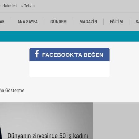
n Haberleri
Tekzip
AK
ANA SAYFA
GÜNDEM
MAGAZİN
EĞİTİM
S
 Ajansı'nda
Av
KÜLTÜR-SANAT
SPOR
RÖPORTAJ
FACEBOOK'TA BEĞEN
Türk
aha Gösterme