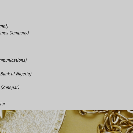
umpf)
Times Company)
ommunications)
Bank of Nigeria)
 (Sonepar)
tur