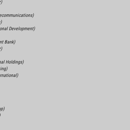
r)
lecommunications)
)
tional Development)
nt Bank)
r)
nal Holdings)
ing)
rnational)
up)
)