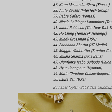
37. Kiran Mazumdar-Shaw (Biocon)
38. Anita Zucker (InterTech Group)
39. Debra Cafaro (Ventas)
40. Nicola Leibinger-Kammüller (Tr
41. Janet Robinson (The New York 
42. Ho Ching (Temasek Holdings)
43. Mindy Grossman (HSN)
44. Shobhana Bhartia (HT Media)
45. Maggie Wilderotter (Frontier C
46. Shikha Sharma (Axis Bank)
47. Olunfunke Iyabo Osibodu (Union 
48. Hyun Jeong-eun (Hyundai)
49. Marie-Christine Coisne-Roquette
50. Laura Sen (BJ’s)
Bu haber toplam 2663 defa okunmuş