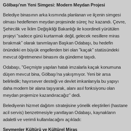
Gölbaşı’nın Yeni Simgesi: Modern Meydan Projesi
Belediye binasının arka kısmında planlanan ve ilçenin simgesi
olması hedeflenen meydan projesinde süreç hız kazandı. Çevre,
Şehircilik ve İklim Değişikliği Bakanlığı ile koordineli yürütülen
projeyi "sadece günü kurtarmak değil, gelecek nesillere miras
bırakmak" olarak tanımlayan Başkan Odabaşı, bu hedefin
önündeki en büyük engellerden biri olan "kaçak" statüsündeki
mevcut öğretmenevi binasını da gündeme taşıdı.
Odabaşı, "Geçmişte yapılan hatalı imzalarla kaçak konumuna
düşen mevcut bina, Gölbaşı’na yakışmıyor. Yeni bir arsa
belirledik; hayırsever desteği ve devlet imkanlarıyla bu yapıyı
daha modern bir alana taşıyarak, alanı asıl fonksiyonu olan
meydan projemize kazandıracağız" dedi.
Belediyenin hizmet dağıtım stratejisine yönelik eleştirileri (hastane
acil servis) benzetmesiyle yanıtlayan Odabaşı, kaynakların
adaletli ve verimli kullanılacağını açıkladı:
Seymenler Kültürü ve Kültürel Miras