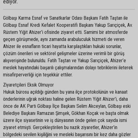
ediyor.
Gölbaşı Karma Esnaf ve Sanatkarlar Odası Başkanı Fatih Taştan ile
Gölbaşı Esnaf Kredi Kefalet Kooperatifi Başkanı Yakup Sarıçiçek, Av.
Rüstem Yiğit Ahizer’i ofisinde ziyaret etti. Samimi bir atmosferde
geçen görüşmede, aynı zamanda arabuluculuk hizmeti de veren
Ahizer ile esnafların ticari hayatta karşılaştıkları hukuki sorunlar,
çözüm önerileri ve sektörel gelişmeler üzerine verimli bir görüş
alışverişinde bulunuldu. Fatih Taştan ve Yakup Sarıçiçek, Ahizer’e
meslek hayatındaki başarılı çalışmalarından dolayı tebriklerini ileterek
misafirperverliği için teşekkür ettiler.
Ziyaretçileri Eksik Olmuyor
Hukuk bürosu açıldığı günden bu yana ilçe protokolünün ve kanaat
önderlerinin uğrak noktası haline gelen Rüstem Yiğit Ahizer’i, daha
önce de AK Parti Gölbaşı İlçe Başkanı Selim Akceylan, Gölbaşı eski
Belediye Başkanı Ramazan Şimşek, Gökhan Koçak ve başta olmak
üzere ilçe siyasetinin ve iş dünyasının önde gelen çok sayıda ismi
ziyaret etmişti. Gerçekleştirilen bu nazik ziyaretler, Ahizer’in
bölgedeki sevilen kişiliğini ve mesleki başarısını bir kez daha gözler