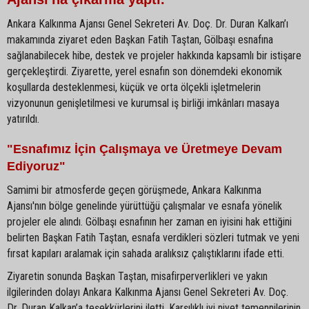
Ankara Kalkınma Ajansı Genel Sekreteri Av. Doç. Dr. Duran Kalkan’ı
makamında ziyaret eden Başkan Fatih Taştan, Gölbaşı esnafına
sağlanabilecek hibe, destek ve projeler hakkında kapsamlı bir istişare
gerçekleştirdi. Ziyarette, yerel esnafın son dönemdeki ekonomik
koşullarda desteklenmesi, küçük ve orta ölçekli işletmelerin
vizyonunun genişletilmesi ve kurumsal iş birliği imkânları masaya
yatırıldı.
"Esnafımız İçin Çalışmaya ve Üretmeye Devam
Ediyoruz"
Samimi bir atmosferde geçen görüşmede, Ankara Kalkınma
Ajansı'nın bölge genelinde yürüttüğü çalışmalar ve esnafa yönelik
projeler ele alındı. Gölbaşı esnafının her zaman en iyisini hak ettiğini
belirten Başkan Fatih Taştan, esnafa verdikleri sözleri tutmak ve yeni
fırsat kapıları aralamak için sahada aralıksız çalıştıklarını ifade etti.
Ziyaretin sonunda Başkan Taştan, misafirperverlikleri ve yakın
ilgilerinden dolayı Ankara Kalkınma Ajansı Genel Sekreteri Av. Doç.
Dr. Duran Kalkan’a teşekkürlerini iletti. Karşılıklı iyi niyet temennilerinin