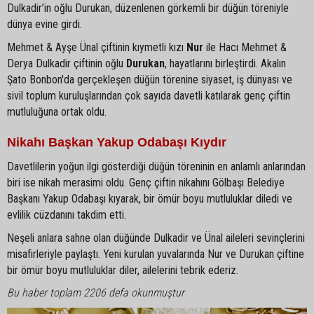
Dulkadir’in oğlu Durukan, düzenlenen görkemli bir düğün töreniyle
dünya evine girdi.
Mehmet & Ayşe Ünal çiftinin kıymetli kızı
Nur
ile Hacı Mehmet &
Derya Dulkadir çiftinin oğlu
Durukan
, hayatlarını birleştirdi. Akalın
Şato Bonbon'da gerçekleşen düğün törenine siyaset, iş dünyası ve
sivil toplum kuruluşlarından çok sayıda davetli katılarak genç çiftin
mutluluğuna ortak oldu.
Nikahı Başkan Yakup Odabaşı Kıydır
Davetlilerin yoğun ilgi gösterdiği düğün töreninin en anlamlı anlarından
biri ise nikah merasimi oldu. Genç çiftin nikahını Gölbaşı Belediye
Başkanı Yakup Odabaşı kıyarak, bir ömür boyu mutluluklar diledi ve
evlilik cüzdanını takdim etti.
Neşeli anlara sahne olan düğünde Dulkadir ve Ünal aileleri sevinçlerini
misafirleriyle paylaştı. Yeni kurulan yuvalarında Nur ve Durukan çiftine
bir ömür boyu mutluluklar diler, ailelerini tebrik ederiz.
Bu haber toplam 2206 defa okunmuştur