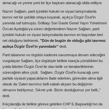
alınacağı ve yerine yeni bir ilçe başkanı atanacağı iddia ediliyor.
Nazım Sağlam, parti içindeki hukuki ve siyasi tartışmalarda
tavrını net bir şekilde ortaya koyarak, açıkça Özgür Özel’in
yanında saf tutmuştu. Gölbaşı Son Gaste Genel Yayın Yönetmeni
Özcan Aydoğdu’ya süreci değerlendiren Nazım Sağlam, parti
içindeki hukuki ve siyasi tartışmalarda tavrının en başından beri
net olduğunu belirterek,
"Dün de bugün de olduğu gibi tavrımız
açıkça Özgür Özel’in yanındadır"
dedi.
Parti tabanının ve örgütün iradesini savunmaya devam edeceğini
vurgulayan Sağlam, ilçe örgütüyle birlikte inançla yürüdükleri bu
yolda liderleri Özgür Özel ile olan birlik ve beraberliklerinin
süreceğinin altını çizdi. Sağlam, Özgür Özel’in kuracağı yeni
partide siyaset yapacaklarını ifade ederken, görevden alma ilgili
olarak da ‘Zaten tavrımız belli sabah akşam bu değişimin
olmasını bekliyoruz. Sıkıntı yok. Bizim durduğumuz yer belli.,”
dedi.
Kılıçdaroğlu ile birlikte göreve getirilen CHP İL Başkanlığı’nın da