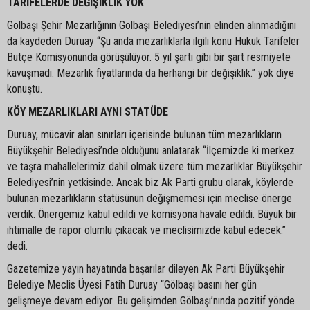
TARİFELERDE DEĞİŞİKLİK YOK
Gölbaşı Şehir Mezarlığının Gölbaşı Belediyesi’nin elinden alınmadığını
da kaydeden Duruay “Şu anda mezarlıklarla ilgili konu Hukuk Tarifeler
Bütçe Komisyonunda görüşülüyor. 5 yıl şartı gibi bir şart resmiyete
kavuşmadı. Mezarlık fiyatlarında da herhangi bir değişiklik.” yok diye
konuştu.
KÖY MEZARLIKLARI AYNI STATÜDE
Duruay, mücavir alan sınırları içerisinde bulunan tüm mezarlıkların
Büyükşehir Belediyesi’nde olduğunu anlatarak “İlçemizde ki merkez
ve taşra mahallelerimiz dahil olmak üzere tüm mezarlıklar Büyükşehir
Belediyesi’nin yetkisinde. Ancak biz Ak Parti grubu olarak, köylerde
bulunan mezarlıkların statüsünün değişmemesi için meclise önerge
verdik. Önergemiz kabul edildi ve komisyona havale edildi. Büyük bir
ihtimalle de rapor olumlu çıkacak ve meclisimizde kabul edecek.”
dedi.
Gazetemize yayın hayatında başarılar dileyen Ak Parti Büyükşehir
Belediye Meclis Üyesi Fatih Duruay “Gölbaşı basını her gün
gelişmeye devam ediyor. Bu gelişimden Gölbaşı’nında pozitif yönde