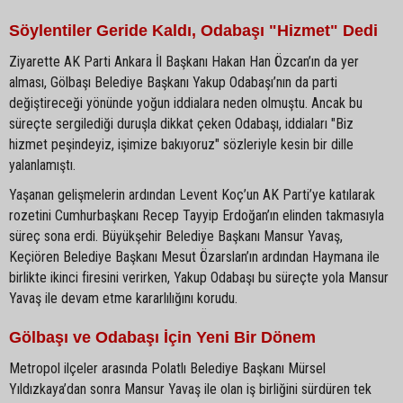
Söylentiler Geride Kaldı, Odabaşı "Hizmet" Dedi
Ziyarette AK Parti Ankara İl Başkanı Hakan Han Özcan’ın da yer
alması, Gölbaşı Belediye Başkanı Yakup Odabaşı’nın da parti
değiştireceği yönünde yoğun iddialara neden olmuştu. Ancak bu
süreçte sergilediği duruşla dikkat çeken Odabaşı, iddiaları "Biz
hizmet peşindeyiz, işimize bakıyoruz" sözleriyle kesin bir dille
yalanlamıştı.
Yaşanan gelişmelerin ardından Levent Koç’un AK Parti’ye katılarak
rozetini Cumhurbaşkanı Recep Tayyip Erdoğan’ın elinden takmasıyla
süreç sona erdi. Büyükşehir Belediye Başkanı Mansur Yavaş,
Keçiören Belediye Başkanı Mesut Özarslan’ın ardından Haymana ile
birlikte ikinci firesini verirken, Yakup Odabaşı bu süreçte yola Mansur
Yavaş ile devam etme kararlılığını korudu.
Gölbaşı ve Odabaşı İçin Yeni Bir Dönem
Metropol ilçeler arasında Polatlı Belediye Başkanı Mürsel
Yıldızkaya’dan sonra Mansur Yavaş ile olan iş birliğini sürdüren tek