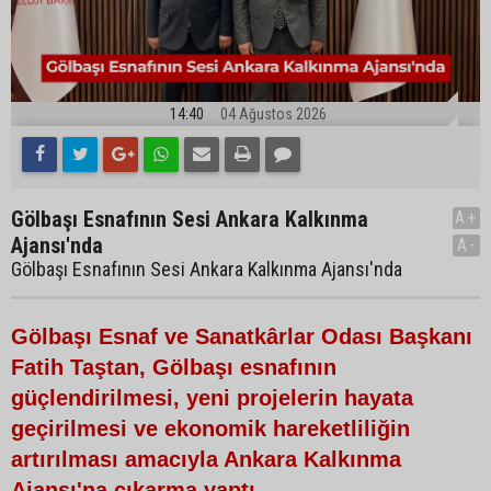
14:40
04 Ağustos 2026
Gölbaşı Esnafının Sesi Ankara Kalkınma
A+
Ajansı'nda
A-
Gölbaşı Esnafının Sesi Ankara Kalkınma Ajansı'nda
Gölbaşı Esnaf ve Sanatkârlar Odası Başkanı
Fatih Taştan, Gölbaşı esnafının
güçlendirilmesi, yeni projelerin hayata
geçirilmesi ve ekonomik hareketliliğin
artırılması amacıyla Ankara Kalkınma
Ajansı'na çıkarma yaptı.