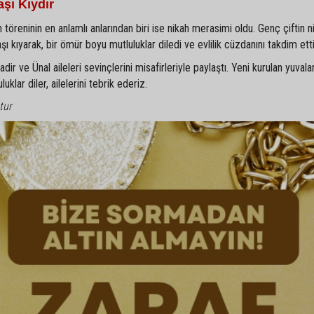
şı Kıydır
 töreninin en anlamlı anlarından biri ise nikah merasimi oldu. Genç çiftin ni
kıyarak, bir ömür boyu mutluluklar diledi ve evlilik cüzdanını takdim etti
r ve Ünal aileleri sevinçlerini misafirleriyle paylaştı. Yeni kurulan yuvala
klar diler, ailelerini tebrik ederiz.
tur