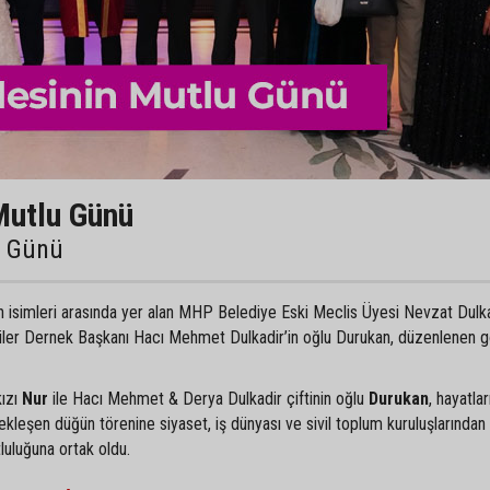
Mutlu Günü
u Günü
an isimleri arasında yer alan MHP Belediye Eski Meclis Üyesi Nevzat Dulka
liler Dernek Başkanı Hacı Mehmet Dulkadir’in oğlu Durukan, düzenlenen 
kızı
Nur
ile Hacı Mehmet & Derya Dulkadir çiftinin oğlu
Durukan
, hayatlar
ekleşen düğün törenine siyaset, iş dünyası ve sivil toplum kuruluşlarından
tluluğuna ortak oldu.