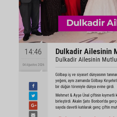
Dulkadir Ailesinin 
14:46
Dulkadir Ailesinin Mutl
04 Ağustos 2026
Gölbaşı iş ve siyaset dünyasının tanın
yeğeni, aynı zamanda Gölbaşı Kırşehir
bir düğün töreniyle dünya evine girdi.
Mehmet & Ayşe Ünal çiftinin kıymetli 
birleştirdi. Akalın Şato Bonbon'da gerç
sayıda davetli katılarak genç çiftin mu