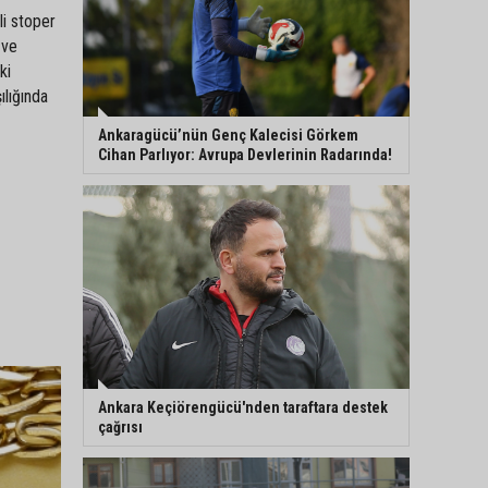
li stoper
 ve
ki
ılığında
Ankaragücü’nün Genç Kalecisi Görkem
Cihan Parlıyor: Avrupa Devlerinin Radarında!
Ankara Keçiörengücü'nden taraftara destek
çağrısı