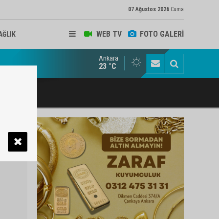
07 Ağustos 2026
Cuma
WEB TV
FOTO GALERİ
AĞLIK
Ankara
ukat ve Arabulucu Rüstem Yiğit Ahizer'e ziyaretçi akını
23 °C