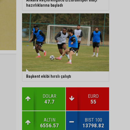
hazırlıklarına başladı
Başkent ekibi hırslı çalıştı
DOLAR
EURO
47.7
55
ALTIN
BIST 100
6556.57
13798.82