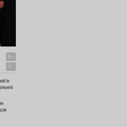
A+
A-
dir’in
görkemli
ını
 çok