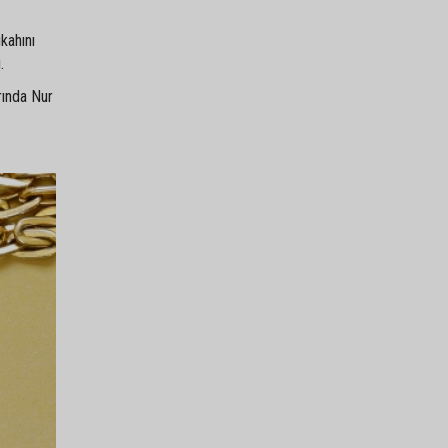
kahını
.
rında Nur