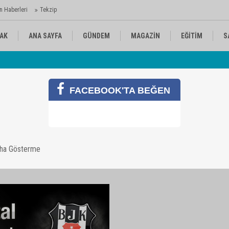
n Haberleri
Tekzip
AK
ANA SAYFA
GÜNDEM
MAGAZİN
EĞİTİM
S
 Ajansı'nda
Av
KÜLTÜR-SANAT
SPOR
RÖPORTAJ
FACEBOOK'TA BEĞEN
aha Gösterme