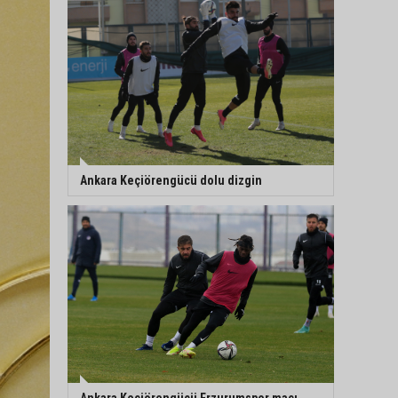
Ankara Keçiörengücü dolu dizgin
Ankara Keçiörengücü Erzurumspor maçı