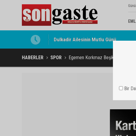
Günü
EML
Gölbaşı Esnafının Sesi Ankara Kalkınma
HABERLER
SPOR
Egemen Korkmaz Beşiktaş'ta
Bir D