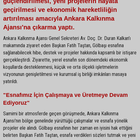
güçlendirilmesi, yeni projelerin hayata
geçirilmesi ve ekonomik hareketliliğin
artırılması amacıyla Ankara Kalkınma
Ajansı'na çıkarma yaptı.
Ankara Kalkınma Ajansı Genel Sekreteri Av. Doç. Dr. Duran Kalkan’ı
makamında ziyaret eden Başkan Fatih Taştan, Gölbaşı esnafına
sağlanabilecek hibe, destek ve projeler hakkında kapsamlı bir istişare
gerçekleştirdi. Ziyarette, yerel esnafın son dönemdeki ekonomik
koşullarda desteklenmesi, küçük ve orta ölçekli işletmelerin
vizyonunun genişletilmesi ve kurumsal iş birliği imkânları masaya
yatırıldı.
"Esnafımız İçin Çalışmaya ve Üretmeye Devam
Ediyoruz"
Samimi bir atmosferde geçen görüşmede, Ankara Kalkınma
Ajansı'nın bölge genelinde yürüttüğü çalışmalar ve esnafa yönelik
projeler ele alındı. Gölbaşı esnafının her zaman en iyisini hak ettiğini
belirten Başkan Fatih Taştan, esnafa verdikleri sözleri tutmak ve yeni