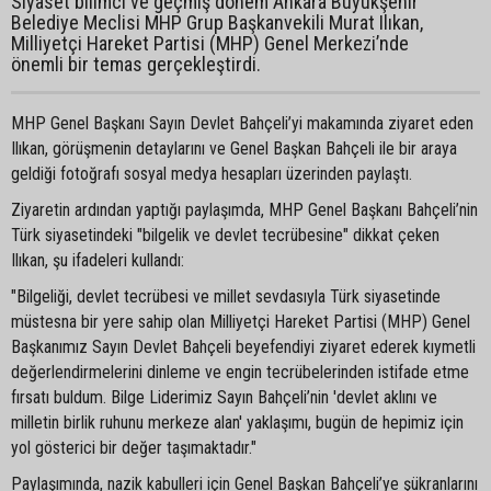
Siyaset bilimci ve geçmiş dönem Ankara Büyükşehir
Belediye Meclisi MHP Grup Başkanvekili Murat Ilıkan,
Milliyetçi Hareket Partisi (MHP) Genel Merkezi’nde
önemli bir temas gerçekleştirdi.
MHP Genel Başkanı Sayın Devlet Bahçeli’yi makamında ziyaret eden
Ilıkan, görüşmenin detaylarını ve Genel Başkan Bahçeli ile bir araya
geldiği fotoğrafı sosyal medya hesapları üzerinden paylaştı.
Ziyaretin ardından yaptığı paylaşımda, MHP Genel Başkanı Bahçeli’nin
Türk siyasetindeki "bilgelik ve devlet tecrübesine" dikkat çeken
Ilıkan, şu ifadeleri kullandı:
"Bilgeliği, devlet tecrübesi ve millet sevdasıyla Türk siyasetinde
müstesna bir yere sahip olan Milliyetçi Hareket Partisi (MHP) Genel
Başkanımız Sayın Devlet Bahçeli beyefendiyi ziyaret ederek kıymetli
değerlendirmelerini dinleme ve engin tecrübelerinden istifade etme
fırsatı buldum. Bilge Liderimiz Sayın Bahçeli’nin 'devlet aklını ve
milletin birlik ruhunu merkeze alan' yaklaşımı, bugün de hepimiz için
yol gösterici bir değer taşımaktadır."
Paylaşımında, nazik kabulleri için Genel Başkan Bahçeli’ye şükranlarını