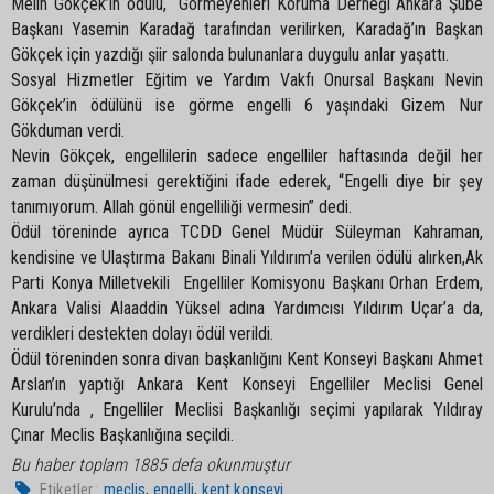
Melih Gökçek’in ödülü, Görmeyenleri Koruma Derneği Ankara Şube
Başkanı Yasemin Karadağ tarafından verilirken, Karadağ’ın Başkan
Gökçek için yazdığı şiir salonda bulunanlara duygulu anlar yaşattı.
Sosyal Hizmetler Eğitim ve Yardım Vakfı Onursal Başkanı Nevin
Gökçek’in ödülünü ise görme engelli 6 yaşındaki Gizem Nur
Gökduman verdi.
Nevin Gökçek, engellilerin sadece engelliler haftasında değil her
zaman düşünülmesi gerektiğini ifade ederek, “Engelli diye bir şey
tanımıyorum. Allah gönül engelliliği vermesin” dedi.
Ödül töreninde ayrıca TCDD Genel Müdür Süleyman Kahraman,
kendisine ve Ulaştırma Bakanı Binali Yıldırım’a verilen ödülü alırken,Ak
Parti Konya Milletvekili Engelliler Komisyonu Başkanı Orhan Erdem,
Ankara Valisi Alaaddin Yüksel adına Yardımcısı Yıldırım Uçar’a da,
verdikleri destekten dolayı ödül verildi.
Ödül töreninden sonra divan başkanlığını Kent Konseyi Başkanı Ahmet
Arslan’ın yaptığı Ankara Kent Konseyi Engelliler Meclisi Genel
Kurulu’nda , Engelliler Meclisi Başkanlığı seçimi yapılarak Yıldıray
Çınar Meclis Başkanlığına seçildi.
Bu haber toplam 1885 defa okunmuştur
,
,
Etiketler :
meclis
engelli
kent konseyi