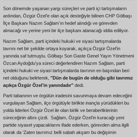
Son dönemde yaşanan yargı süreçleri ve parti içi tartışmaların
ardından, Özgür Özel’e olan açık desteğiyle bilinen CHP Gölbaşı
İlçe Başkanı Nazım Sağlam’ın hedef alındığı ve görevden
alınacağı ve yerine yeni bir ilçe başkanı atanacağı iddia ediliyor.
Nazım Sağlam, parti içindeki hukuki ve siyasi tartışmalarda
tavrını net bir şekilde ortaya koyarak, açıkça Özgür Özel’in
yanında saf tutmuştu. Gölbaşı Son Gaste Genel Yayın Yönetmeni
Özcan Aydoğdu’ya süreci değerlendiren Nazım Sağlam, parti
içindeki hukuki ve siyasi tartışmalarda tavrının en başından beri
net olduğunu belirterek,
"Dün de bugün de olduğu gibi tavrımız
açıkça Özgür Özel’in yanındadır"
dedi.
Parti tabanının ve örgütün iradesini savunmaya devam edeceğini
vurgulayan Sağlam, ilçe örgütüyle birlikte inançla yürüdükleri bu
yolda liderleri Özgür Özel ile olan birlik ve beraberliklerinin
süreceğinin altını çizdi. Sağlam, Özgür Özel’in kuracağı yeni
partide siyaset yapacaklarını ifade ederken, görevden alma ilgili
olarak da ‘Zaten tavrımız belli sabah akşam bu değişimin