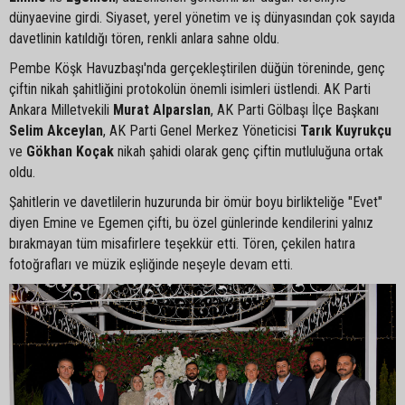
dünyaevine girdi. Siyaset, yerel yönetim ve iş dünyasından çok sayıda
davetlinin katıldığı tören, renkli anlara sahne oldu.
Pembe Köşk Havuzbaşı'nda gerçekleştirilen düğün töreninde, genç
çiftin nikah şahitliğini protokolün önemli isimleri üstlendi. AK Parti
Ankara Milletvekili
Murat Alparslan
, AK Parti Gölbaşı İlçe Başkanı
Selim Akceylan
, AK Parti Genel Merkez Yöneticisi
Tarık Kuyrukçu
ve
Gökhan Koçak
nikah şahidi olarak genç çiftin mutluluğuna ortak
oldu.
Şahitlerin ve davetlilerin huzurunda bir ömür boyu birlikteliğe "Evet"
diyen Emine ve Egemen çifti, bu özel günlerinde kendilerini yalnız
bırakmayan tüm misafirlere teşekkür etti. Tören, çekilen hatıra
fotoğrafları ve müzik eşliğinde neşeyle devam etti.