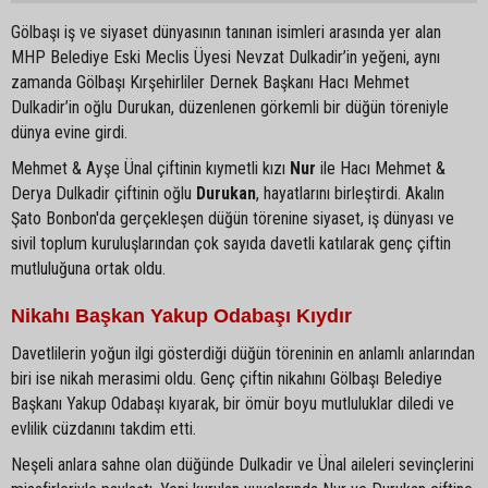
Gölbaşı iş ve siyaset dünyasının tanınan isimleri arasında yer alan
MHP Belediye Eski Meclis Üyesi Nevzat Dulkadir’in yeğeni, aynı
zamanda Gölbaşı Kırşehirliler Dernek Başkanı Hacı Mehmet
Dulkadir’in oğlu Durukan, düzenlenen görkemli bir düğün töreniyle
dünya evine girdi.
Mehmet & Ayşe Ünal çiftinin kıymetli kızı
Nur
ile Hacı Mehmet &
Derya Dulkadir çiftinin oğlu
Durukan
, hayatlarını birleştirdi. Akalın
Şato Bonbon'da gerçekleşen düğün törenine siyaset, iş dünyası ve
sivil toplum kuruluşlarından çok sayıda davetli katılarak genç çiftin
mutluluğuna ortak oldu.
Nikahı Başkan Yakup Odabaşı Kıydır
Davetlilerin yoğun ilgi gösterdiği düğün töreninin en anlamlı anlarından
biri ise nikah merasimi oldu. Genç çiftin nikahını Gölbaşı Belediye
Başkanı Yakup Odabaşı kıyarak, bir ömür boyu mutluluklar diledi ve
evlilik cüzdanını takdim etti.
Neşeli anlara sahne olan düğünde Dulkadir ve Ünal aileleri sevinçlerini