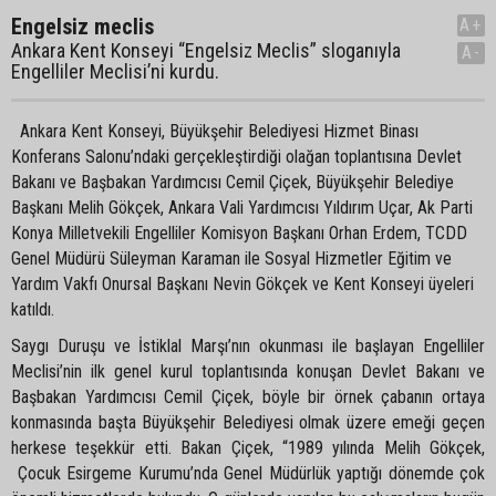
Engelsiz meclis
A+
Ankara Kent Konseyi “Engelsiz Meclis” sloganıyla
A-
Engelliler Meclisi’ni kurdu.
Ankara Kent Konseyi, Büyükşehir Belediyesi Hizmet Binası
Konferans Salonu’ndaki gerçekleştirdiği olağan toplantısına Devlet
Bakanı ve Başbakan Yardımcısı Cemil Çiçek, Büyükşehir Belediye
Başkanı Melih Gökçek, Ankara Vali Yardımcısı Yıldırım Uçar, Ak Parti
Konya Milletvekili Engelliler Komisyon Başkanı Orhan Erdem, TCDD
Genel Müdürü Süleyman Karaman ile Sosyal Hizmetler Eğitim ve
Yardım Vakfı Onursal Başkanı Nevin Gökçek ve Kent Konseyi üyeleri
katıldı.
Saygı Duruşu ve İstiklal Marşı’nın okunması ile başlayan Engelliler
Meclisi’nin ilk genel kurul toplantısında konuşan Devlet Bakanı ve
Başbakan Yardımcısı Cemil Çiçek, böyle bir örnek çabanın ortaya
konmasında başta Büyükşehir Belediyesi olmak üzere emeği geçen
herkese teşekkür etti. Bakan Çiçek, “1989 yılında Melih Gökçek,
Çocuk Esirgeme Kurumu’nda Genel Müdürlük yaptığı dönemde çok