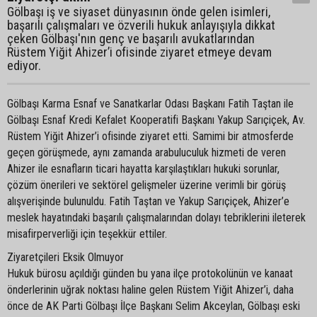
Gölbaşı iş ve siyaset dünyasının önde gelen isimleri,
başarılı çalışmaları ve özverili hukuk anlayışıyla dikkat
çeken Gölbaşı'nın genç ve başarılı avukatlarından
Rüstem Yiğit Ahizer’i ofisinde ziyaret etmeye devam
ediyor.
Gölbaşı Karma Esnaf ve Sanatkarlar Odası Başkanı Fatih Taştan ile
Gölbaşı Esnaf Kredi Kefalet Kooperatifi Başkanı Yakup Sarıçiçek, Av.
Rüstem Yiğit Ahizer’i ofisinde ziyaret etti. Samimi bir atmosferde
geçen görüşmede, aynı zamanda arabuluculuk hizmeti de veren
Ahizer ile esnafların ticari hayatta karşılaştıkları hukuki sorunlar,
çözüm önerileri ve sektörel gelişmeler üzerine verimli bir görüş
alışverişinde bulunuldu. Fatih Taştan ve Yakup Sarıçiçek, Ahizer’e
meslek hayatındaki başarılı çalışmalarından dolayı tebriklerini ileterek
misafirperverliği için teşekkür ettiler.
Ziyaretçileri Eksik Olmuyor
Hukuk bürosu açıldığı günden bu yana ilçe protokolünün ve kanaat
önderlerinin uğrak noktası haline gelen Rüstem Yiğit Ahizer’i, daha
önce de AK Parti Gölbaşı İlçe Başkanı Selim Akceylan, Gölbaşı eski