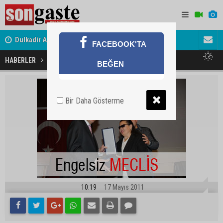
Dulkadir Ailesinin Mutlu Günü
Gölbaşı Es
FACEBOOK'TA
Engelsiz meclis
HABERLER
GÜNDEM
BEĞEN
Bir Daha Gösterme
10:19
17 Mayıs 2011