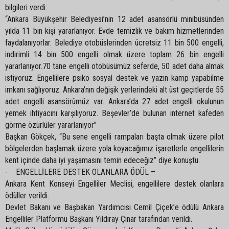
bilgileri verdi:
“Ankara Büyükşehir Belediyesi’nin 12 adet asansörlü minibüsünden
yılda 11 bin kişi yararlanıyor. Evde temizlik ve bakım hizmetlerinden
faydalanıyorlar. Belediye otobüslerinden ücretsiz 11 bin 500 engelli,
indirimli 14 bin 500 engelli olmak üzere toplam 26 bin engelli
yararlanıyor.70 tane engelli otobüsümüz seferde, 50 adet daha almak
istiyoruz. Engellilere psiko sosyal destek ve yazın kamp yapabilme
imkanı sağlıyoruz. Ankara’nın değişik yerlerindeki alt üst geçitlerde 55
adet engelli asansörümüz var. Ankara’da 27 adet engelli okulunun
yemek ihtiyacını karşılıyoruz. Beşevler’de bulunan internet kafeden
görme özürlüler yararlanıyor”
Başkan Gökçek, “Bu sene engelli rampaları başta olmak üzere pilot
bölgelerden başlamak üzere yola koyacağımız işaretlerle engellilerin
kent içinde daha iyi yaşamasını temin edeceğiz” diye konuştu.
- ENGELLİLERE DESTEK OLANLARA ÖDÜL –
Ankara Kent Konseyi Engelliler Meclisi, engellilere destek olanlara
ödüller verildi.
Devlet Bakanı ve Başbakan Yardımcısı Cemil Çiçek’e ödülü Ankara
Engelliler Platformu Başkanı Yıldıray Çınar tarafından verildi.