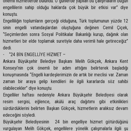
önemli hizmetlerde bulundu. O günlerde yapılan bu çalışmaların bugün
engellilerin sahip olduğu haklarda çok büyük bir etkisi var” diye
konuştu.
Engelliliğin toplumların gerçeği olduğuna, Türk toplumunun yüzde 12
sinin engelli vatandaşlardan oluştuğuna değinen Cemil Çiçek,
“Seçimlerden sonra Sosyal Politikalar Bakanlığı kurup, dağınık olan
hizmetleri bir elde toplamak suretiyle daha verimli hale getireceğiz”
dedi.
- “24 BİN ENGELLİYE HİZMET –
Ankara Büyükşehir Belediye Başkanı Melih Gökçek, Ankara Kent
Konseyi’nin çok önemli bir adım attığını belirterek başladığı
konuşmasında “Engelli kardeşlerimizin de artık bir meclisi var. Zaman
zaman bir araya gelip kendileri ile ilgili kararlarda söz sahibi
olabilecekler” diye konuştu.
Engelliler haftası nedeniyle Ankara Büyükşehir Belediyesi olarak
resim sergisi, eğlence, akülü araç dağıtımı gibi etkinlikleri
sürdürdüklerini belirten Başkan Gökçek, hizmetlerin aralıksız devam
edeceğini söyledi.
Büyükşehir Belediyesinin 24 bin engelliye hizmet götürdüğünü
vurgulayan Melih Gökçek, engellilere yönelik çalışmalarla ilgili şu