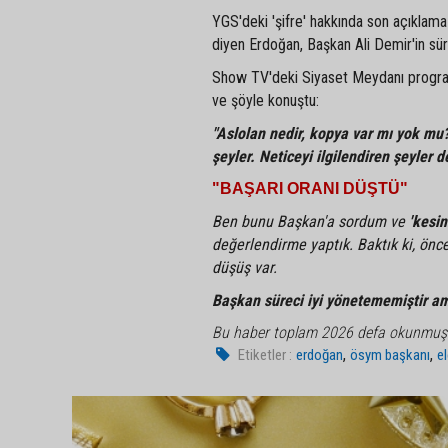
YGS'deki 'şifre' hakkında son açıklam
diyen Erdoğan, Başkan Ali Demir'in sür
Show TV'deki Siyaset Meydanı program
ve şöyle konuştu:
"Aslolan nedir, kopya var mı yok mu
şeyler. Neticeyi ilgilendiren şeyler d
"BAŞARI ORANI DÜŞTÜ"
Ben bunu Başkan'a sordum ve
'kesin
değerlendirme yaptık. Baktık ki, önc
düşüş var.
Başkan süreci iyi yönetememiştir am
Bu haber toplam 2026 defa okunmuş
,
,
Etiketler :
erdoğan
ösym başkanı
el