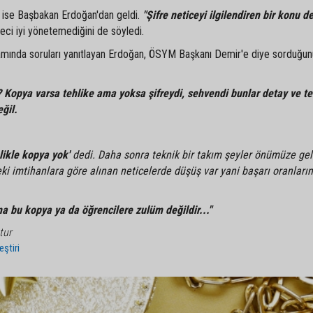
a ise Başbakan Erdoğan'dan geldi.
"Şifre neticeyi ilgilendiren bir konu de
eci iyi yönetemediğini de söyledi.
ında soruları yanıtlayan Erdoğan, ÖSYM Başkanı Demir'e diye sorduğunu 
?
Kopya varsa tehlike ama yoksa şifreydi, sehvendi bunlar detay ve t
eğil.
likle kopya yok'
dedi. Daha sonra teknik bir takım şeyler önümüze gel
eki imtihanlara göre alınan neticelerde düşüş var yani başarı oranları
a bu kopya ya da öğrencilere zulüm değildir..."
tur
eştiri