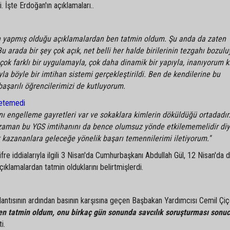
 İşte Erdoğan'ın açıklamaları..
 yapmış olduğu açıklamalardan ben tatmin oldum. Şu anda da zaten
u arada bir şey çok açık, net belli her halde birilerinin tezgahı bozulu
çok farklı bir uygulamayla, çok daha dinamik bir yapıyla, inanıyorum k
pıyla böyle bir imtihan sistemi gerçekleştirildi. Ben de kendilerine bu
aşarılı öğrencilerimizi de kutluyorum.
netemedi
ı engelleme gayretleri var ve sokaklara kimlerin döküldüğü ortadadır
r zaman bu YGS imtihanını da bence olumsuz yönde etkilememelidir di
azananlara geleceğe yönelik başarı temennilerimi iletiyorum.''
fre iddialarıyla ilgili 3 Nisan'da Cumhurbaşkanı Abdullah Gül, 12 Nisan'da 
lamalardan tatmin olduklarını belirtmişlerdi.
lantısının ardından basının karşısına geçen Başbakan Yardımcısı Cemil Çi
 ben tatmin oldum, onu birkaç gün sonunda savcılık soruşturması sonu
i.