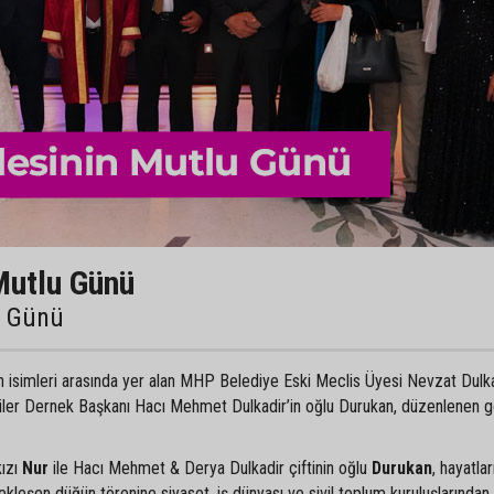
Mutlu Günü
u Günü
an isimleri arasında yer alan MHP Belediye Eski Meclis Üyesi Nevzat Dulka
liler Dernek Başkanı Hacı Mehmet Dulkadir’in oğlu Durukan, düzenlenen 
kızı
Nur
ile Hacı Mehmet & Derya Dulkadir çiftinin oğlu
Durukan
, hayatlar
ekleşen düğün törenine siyaset, iş dünyası ve sivil toplum kuruluşlarından