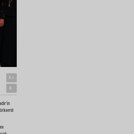
A+
A-
dir’in
görkemli
ını
 çok