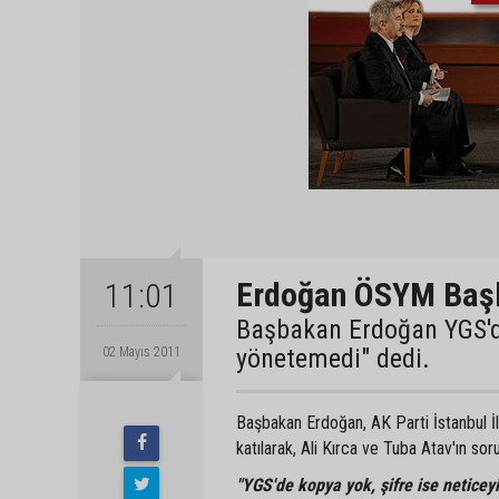
Erdoğan ÖSYM Başkan
11:01
Başbakan Erdoğan YGS'de
yönetemedi" dedi.
02 Mayıs 2011
Başbakan Erdoğan, AK Parti İstanbul İ
katılarak, Ali Kırca ve Tuba Atav'ın sorul
"YGS'de kopya yok, şifre ise neticeyi