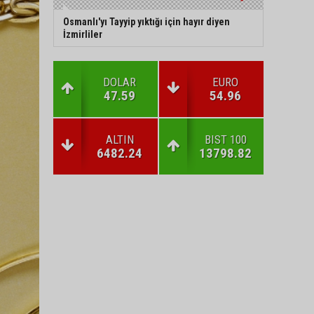
Osmanlı'yı Tayyip yıktığı için hayır diyen
İzmirliler
DOLAR
EURO
47.59
54.96
ALTIN
BIST 100
6482.24
13798.82