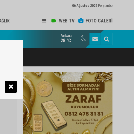
06 Ağustos 2026
Perşembe
WEB TV
FOTO GALERİ
AĞLIK
Ankara
ukat ve Arabulucu Rüstem Yiğit Ahizer'e ziyaretçi akını
28 °C