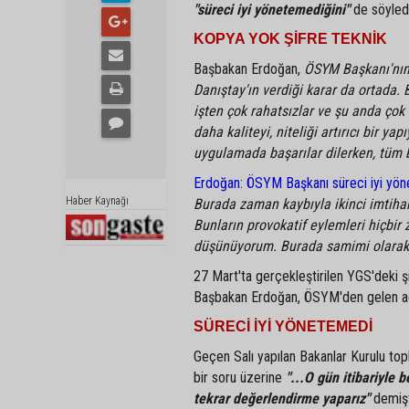
"süreci iyi yönetemediğini"
de söyledi.
KOPYA YOK ŞİFRE TEKNİK
Başbakan Erdoğan,
ÖSYM Başkanı'nın
Danıştay'ın verdiği karar da ortada. B
işten çok rahatsızlar ve şu anda çok 
daha kaliteyi, niteliği artırıcı bir ya
uygulamada başarılar dilerken, tüm b
Erdoğan: ÖSYM Başkanı süreci iyi yö
Haber Kaynağı
Burada zaman kaybıyla ikinci imtihan
Bunların provokatif eylemleri hiçbi
düşünüyorum. Burada samimi olarak k
27 Mart'ta gerçekleştirilen YGS'deki şi
Başbakan Erdoğan, ÖSYM'den gelen açık
SÜRECİ İYİ YÖNETEMEDİ
Geçen Salı yapılan Bakanlar Kurulu top
bir soru üzerine
"...O gün itibariyle
tekrar değerlendirme yaparız"
demişt