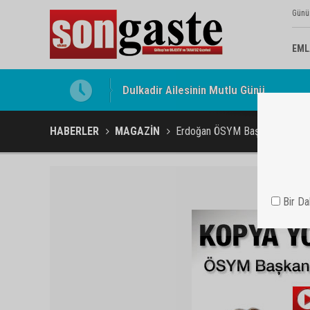
Günü
EML
Gölbaşı Esnafının Sesi Ankara Kalkınma
HABERLER
MAGAZİN
Erdoğan ÖSYM Başkanı'nı ilk kez
Bir D