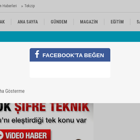
n Haberleri
Tekzip
AK
ANA SAYFA
GÜNDEM
MAGAZİN
EĞİTİM
S
 Ajansı'nda
Av
KÜLTÜR-SANAT
SPOR
RÖPORTAJ
FACEBOOK'TA BEĞEN
 eleştirdi
aha Gösterme