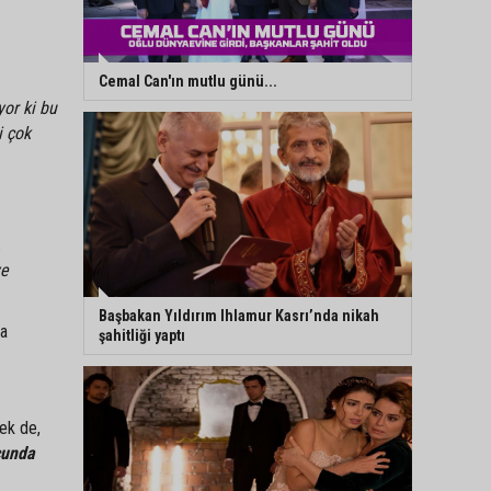
Cemal Can'ın mutlu günü...
yor ki bu
i çok
.
ye
Başbakan Yıldırım Ihlamur Kasrı’nda nikah
da
şahitliği yaptı
çek de,
cunda