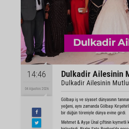
Dulkadir Ailesinin 
14:46
Dulkadir Ailesinin Mutl
04 Ağustos 2026
Gölbaşı iş ve siyaset dünyasının tanın
yeğeni, aynı zamanda Gölbaşı Kırşehir
bir düğün töreniyle dünya evine girdi.
Mehmet & Ayşe Ünal çiftinin kıymetli 
birleştirdi. Akalın Şato Bonbon'da gerç