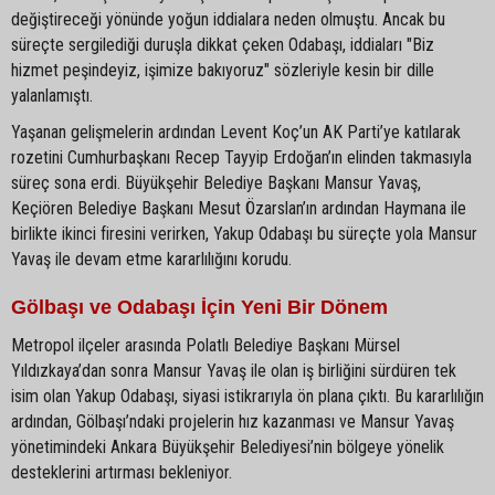
değiştireceği yönünde yoğun iddialara neden olmuştu. Ancak bu
süreçte sergilediği duruşla dikkat çeken Odabaşı, iddiaları "Biz
hizmet peşindeyiz, işimize bakıyoruz" sözleriyle kesin bir dille
yalanlamıştı.
Yaşanan gelişmelerin ardından Levent Koç’un AK Parti’ye katılarak
rozetini Cumhurbaşkanı Recep Tayyip Erdoğan’ın elinden takmasıyla
süreç sona erdi. Büyükşehir Belediye Başkanı Mansur Yavaş,
Keçiören Belediye Başkanı Mesut Özarslan’ın ardından Haymana ile
birlikte ikinci firesini verirken, Yakup Odabaşı bu süreçte yola Mansur
Yavaş ile devam etme kararlılığını korudu.
Gölbaşı ve Odabaşı İçin Yeni Bir Dönem
Metropol ilçeler arasında Polatlı Belediye Başkanı Mürsel
Yıldızkaya’dan sonra Mansur Yavaş ile olan iş birliğini sürdüren tek
isim olan Yakup Odabaşı, siyasi istikrarıyla ön plana çıktı. Bu kararlılığın
ardından, Gölbaşı’ndaki projelerin hız kazanması ve Mansur Yavaş
yönetimindeki Ankara Büyükşehir Belediyesi’nin bölgeye yönelik
desteklerini artırması bekleniyor.