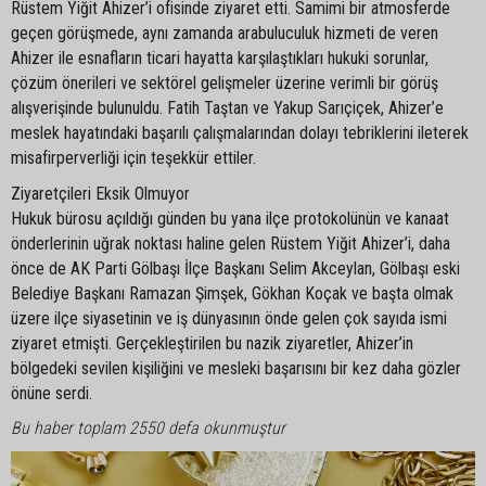
Rüstem Yiğit Ahizer’i ofisinde ziyaret etti. Samimi bir atmosferde
geçen görüşmede, aynı zamanda arabuluculuk hizmeti de veren
Ahizer ile esnafların ticari hayatta karşılaştıkları hukuki sorunlar,
çözüm önerileri ve sektörel gelişmeler üzerine verimli bir görüş
alışverişinde bulunuldu. Fatih Taştan ve Yakup Sarıçiçek, Ahizer’e
meslek hayatındaki başarılı çalışmalarından dolayı tebriklerini ileterek
misafirperverliği için teşekkür ettiler.
Ziyaretçileri Eksik Olmuyor
Hukuk bürosu açıldığı günden bu yana ilçe protokolünün ve kanaat
önderlerinin uğrak noktası haline gelen Rüstem Yiğit Ahizer’i, daha
önce de AK Parti Gölbaşı İlçe Başkanı Selim Akceylan, Gölbaşı eski
Belediye Başkanı Ramazan Şimşek, Gökhan Koçak ve başta olmak
üzere ilçe siyasetinin ve iş dünyasının önde gelen çok sayıda ismi
ziyaret etmişti. Gerçekleştirilen bu nazik ziyaretler, Ahizer’in
bölgedeki sevilen kişiliğini ve mesleki başarısını bir kez daha gözler
önüne serdi.
Bu haber toplam 2550 defa okunmuştur