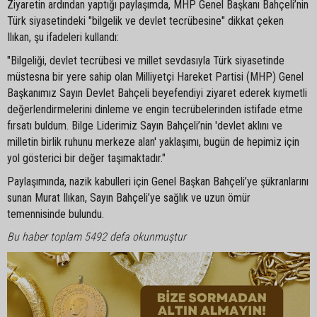
Ziyaretin ardından yaptığı paylaşımda, MHP Genel Başkanı Bahçeli’nin
Türk siyasetindeki "bilgelik ve devlet tecrübesine" dikkat çeken
Ilıkan, şu ifadeleri kullandı:
"Bilgeliği, devlet tecrübesi ve millet sevdasıyla Türk siyasetinde
müstesna bir yere sahip olan Milliyetçi Hareket Partisi (MHP) Genel
Başkanımız Sayın Devlet Bahçeli beyefendiyi ziyaret ederek kıymetli
değerlendirmelerini dinleme ve engin tecrübelerinden istifade etme
fırsatı buldum. Bilge Liderimiz Sayın Bahçeli’nin 'devlet aklını ve
milletin birlik ruhunu merkeze alan' yaklaşımı, bugün de hepimiz için
yol gösterici bir değer taşımaktadır."
Paylaşımında, nazik kabulleri için Genel Başkan Bahçeli’ye şükranlarını
sunan Murat Ilıkan, Sayın Bahçeli’ye sağlık ve uzun ömür
temennisinde bulundu.
Bu haber toplam 5492 defa okunmuştur