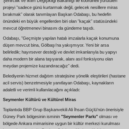
Şehircilik ve İklim Değişikliği Bakanlığı ile koordineli yürütülen
projeyi "sadece günü kurtarmak değil, gelecek nesillere miras
bırakmak" olarak tanımlayan Başkan Odabaşı, bu hedefin
önündeki en büyük engellerden biri olan "kaçak" statüsündeki
mevcut öğretmenevi binasını da gündeme taşıdı.
Odabaşı, "Geçmişte yapılan hatalı imzalarla kaçak konumuna
düşen mevcut bina, Gölbaşı’na yakışmıyor. Yeni bir arsa
belirledik; hayırsever desteği ve devlet imkanlarıyla bu yapıyı
daha modern bir alana taşıyarak, alanı asıl fonksiyonu olan
meydan projemize kazandıracağız" dedi.
Belediyenin hizmet dağıtım stratejisine yönelik eleştirileri (hastane
acil servis) benzetmesiyle yanıtlayan Odabaşı, kaynakların
adaletli ve verimli kullanılacağını açıkladı:
Seymenler Kültürü ve Kültürel Miras
Toplantıda BBP Grup Başkanvekili Ali İhsan Güçlü’nün önerisiyle
Güney Park bölgesinin isminin
"Seymenler Parkı"
olması ve
bölgede Ankara mimarisine uygun bir kültür merkezi kurulması