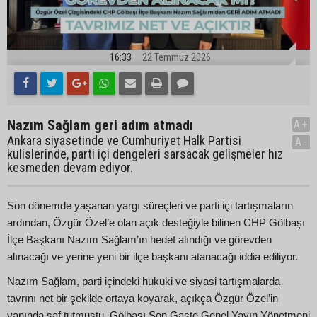
16:33
22 Temmuz 2026
Nazım Sağlam geri adım atmadı
A+
Ankara siyasetinde ve Cumhuriyet Halk Partisi
A-
kulislerinde, parti içi dengeleri sarsacak gelişmeler hız
kesmeden devam ediyor.
Son dönemde yaşanan yargı süreçleri ve parti içi tartışmaların
ardından, Özgür Özel’e olan açık desteğiyle bilinen CHP Gölbaşı
İlçe Başkanı Nazım Sağlam’ın hedef alındığı ve görevden
alınacağı ve yerine yeni bir ilçe başkanı atanacağı iddia ediliyor.
Nazım Sağlam, parti içindeki hukuki ve siyasi tartışmalarda
tavrını net bir şekilde ortaya koyarak, açıkça Özgür Özel’in
yanında saf tutmuştu. Gölbaşı Son Gaste Genel Yayın Yönetmeni