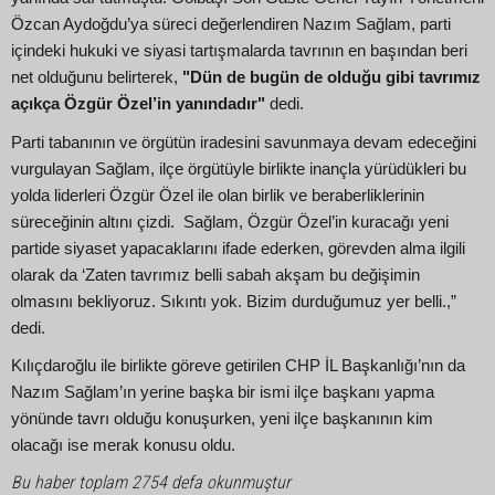
Özcan Aydoğdu’ya süreci değerlendiren Nazım Sağlam, parti
içindeki hukuki ve siyasi tartışmalarda tavrının en başından beri
net olduğunu belirterek,
"Dün de bugün de olduğu gibi tavrımız
açıkça Özgür Özel’in yanındadır"
dedi.
Parti tabanının ve örgütün iradesini savunmaya devam edeceğini
vurgulayan Sağlam, ilçe örgütüyle birlikte inançla yürüdükleri bu
yolda liderleri Özgür Özel ile olan birlik ve beraberliklerinin
süreceğinin altını çizdi. Sağlam, Özgür Özel’in kuracağı yeni
partide siyaset yapacaklarını ifade ederken, görevden alma ilgili
olarak da ‘Zaten tavrımız belli sabah akşam bu değişimin
olmasını bekliyoruz. Sıkıntı yok. Bizim durduğumuz yer belli.,”
dedi.
Kılıçdaroğlu ile birlikte göreve getirilen CHP İL Başkanlığı’nın da
Nazım Sağlam’ın yerine başka bir ismi ilçe başkanı yapma
yönünde tavrı olduğu konuşurken, yeni ilçe başkanının kim
olacağı ise merak konusu oldu.
Bu haber toplam 2754 defa okunmuştur