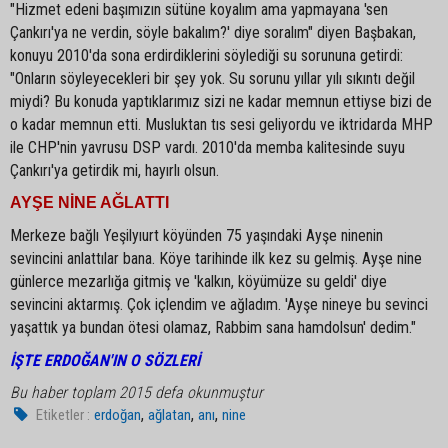
"Hizmet edeni başımızın sütüne koyalım ama yapmayana 'sen
Çankırı'ya ne verdin, söyle bakalım?' diye soralım" diyen Başbakan,
konuyu 2010'da sona erdirdiklerini söylediği su sorununa getirdi:
"Onların söyleyecekleri bir şey yok. Su sorunu yıllar yılı sıkıntı değil
miydi? Bu konuda yaptıklarımız sizi ne kadar memnun ettiyse bizi de
o kadar memnun etti. Musluktan tıs sesi geliyordu ve iktridarda MHP
ile CHP'nin yavrusu DSP vardı. 2010'da memba kalitesinde suyu
Çankırı'ya getirdik mi, hayırlı olsun.
AYŞE NİNE AĞLATTI
Merkeze bağlı Yeşilyıurt köyünden 75 yaşındaki Ayşe ninenin
sevincini anlattılar bana. Köye tarihinde ilk kez su gelmiş. Ayşe nine
günlerce mezarlığa gitmiş ve 'kalkın, köyümüze su geldi' diye
sevincini aktarmış. Çok içlendim ve ağladım. 'Ayşe nineye bu sevinci
yaşattık ya bundan ötesi olamaz, Rabbim sana hamdolsun' dedim."
İŞTE ERDOĞAN'IN O SÖZLERİ
Bu haber toplam 2015 defa okunmuştur
,
,
,
Etiketler :
erdoğan
ağlatan
anı
nine