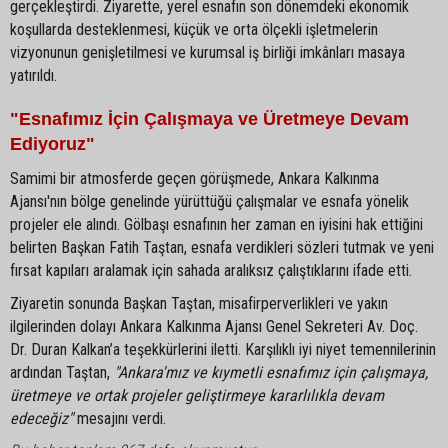
gerçekleştirdi. Ziyarette, yerel esnafın son dönemdeki ekonomik
koşullarda desteklenmesi, küçük ve orta ölçekli işletmelerin
vizyonunun genişletilmesi ve kurumsal iş birliği imkânları masaya
yatırıldı.
"Esnafımız İçin Çalışmaya ve Üretmeye Devam
Ediyoruz"
Samimi bir atmosferde geçen görüşmede, Ankara Kalkınma
Ajansı'nın bölge genelinde yürüttüğü çalışmalar ve esnafa yönelik
projeler ele alındı. Gölbaşı esnafının her zaman en iyisini hak ettiğini
belirten Başkan Fatih Taştan, esnafa verdikleri sözleri tutmak ve yeni
fırsat kapıları aralamak için sahada aralıksız çalıştıklarını ifade etti.
Ziyaretin sonunda Başkan Taştan, misafirperverlikleri ve yakın
ilgilerinden dolayı Ankara Kalkınma Ajansı Genel Sekreteri Av. Doç.
Dr. Duran Kalkan’a teşekkürlerini iletti. Karşılıklı iyi niyet temennilerinin
ardından Taştan,
"Ankara'mız ve kıymetli esnafımız için çalışmaya,
üretmeye ve ortak projeler geliştirmeye kararlılıkla devam
edeceğiz"
mesajını verdi.