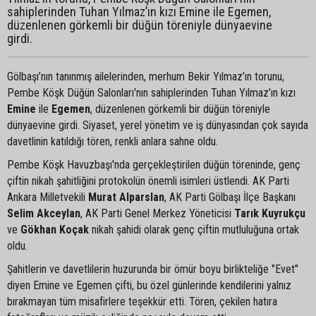
sahiplerinden Tuhan Yılmaz’ın kızı Emine ile Egemen,
düzenlenen görkemli bir düğün töreniyle dünyaevine
girdi.
Gölbaşı’nın tanınmış ailelerinden, merhum Bekir Yılmaz’ın torunu,
Pembe Köşk Düğün Salonları'nın sahiplerinden Tuhan Yılmaz’ın kızı
Emine
ile
Egemen
, düzenlenen görkemli bir düğün töreniyle
dünyaevine girdi. Siyaset, yerel yönetim ve iş dünyasından çok sayıda
davetlinin katıldığı tören, renkli anlara sahne oldu.
Pembe Köşk Havuzbaşı'nda gerçekleştirilen düğün töreninde, genç
çiftin nikah şahitliğini protokolün önemli isimleri üstlendi. AK Parti
Ankara Milletvekili
Murat Alparslan
, AK Parti Gölbaşı İlçe Başkanı
Selim Akceylan
, AK Parti Genel Merkez Yöneticisi
Tarık Kuyrukçu
ve
Gökhan Koçak
nikah şahidi olarak genç çiftin mutluluğuna ortak
oldu.
Şahitlerin ve davetlilerin huzurunda bir ömür boyu birlikteliğe "Evet"
diyen Emine ve Egemen çifti, bu özel günlerinde kendilerini yalnız
bırakmayan tüm misafirlere teşekkür etti. Tören, çekilen hatıra