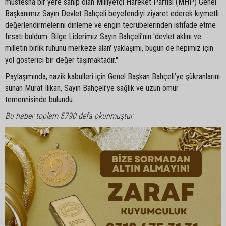
müstesna bir yere sahip olan Milliyetçi Hareket Partisi (MHP) Genel
Başkanımız Sayın Devlet Bahçeli beyefendiyi ziyaret ederek kıymetli
değerlendirmelerini dinleme ve engin tecrübelerinden istifade etme
fırsatı buldum. Bilge Liderimiz Sayın Bahçeli’nin 'devlet aklını ve
milletin birlik ruhunu merkeze alan' yaklaşımı, bugün de hepimiz için
yol gösterici bir değer taşımaktadır."
Paylaşımında, nazik kabulleri için Genel Başkan Bahçeli’ye şükranlarını
sunan Murat Ilıkan, Sayın Bahçeli’ye sağlık ve uzun ömür
temennisinde bulundu.
Bu haber toplam 5790 defa okunmuştur