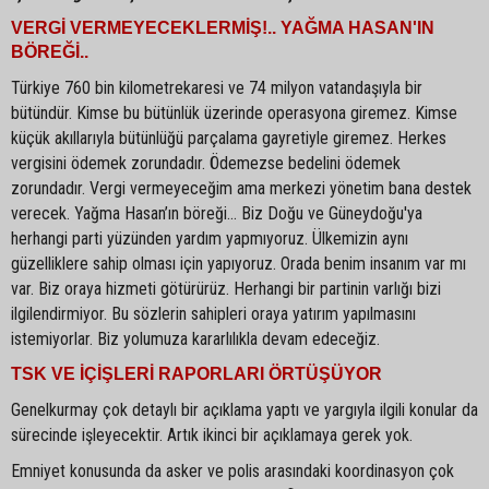
VERGİ VERMEYECEKLERMİŞ!.. YAĞMA HASAN'IN
BÖREĞİ..
Türkiye 760 bin kilometrekaresi ve 74 milyon vatandaşıyla bir
bütündür. Kimse bu bütünlük üzerinde operasyona giremez. Kimse
küçük akıllarıyla bütünlüğü parçalama gayretiyle giremez. Herkes
vergisini ödemek zorundadır. Ödemezse bedelini ödemek
zorundadır. Vergi vermeyeceğim ama merkezi yönetim bana destek
verecek. Yağma Hasan’ın böreği… Biz Doğu ve Güneydoğu'ya
herhangi parti yüzünden yardım yapmıyoruz. Ülkemizin aynı
güzelliklere sahip olması için yapıyoruz. Orada benim insanım var mı
var. Biz oraya hizmeti götürürüz. Herhangi bir partinin varlığı bizi
ilgilendirmiyor. Bu sözlerin sahipleri oraya yatırım yapılmasını
istemiyorlar. Biz yolumuza kararlılıkla devam edeceğiz.
TSK VE İÇİŞLERİ RAPORLARI ÖRTÜŞÜYOR
Genelkurmay çok detaylı bir açıklama yaptı ve yargıyla ilgili konular da
sürecinde işleyecektir. Artık ikinci bir açıklamaya gerek yok.
Emniyet konusunda da asker ve polis arasındaki koordinasyon çok