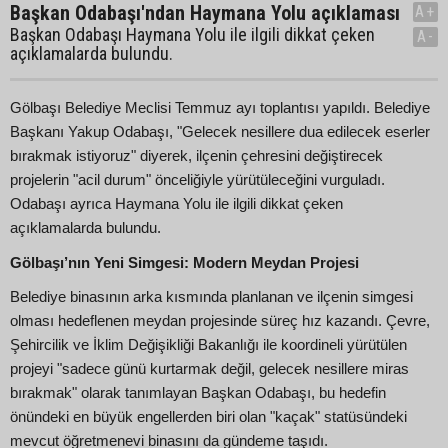
Başkan Odabaşı'ndan Haymana Yolu açıklaması
A+
Başkan Odabaşı Haymana Yolu ile ilgili dikkat çeken
A-
açıklamalarda bulundu.
Gölbaşı Belediye Meclisi Temmuz ayı toplantısı yapıldı. Belediye
Başkanı Yakup Odabaşı, "Gelecek nesillere dua edilecek eserler
bırakmak istiyoruz" diyerek, ilçenin çehresini değiştirecek
projelerin "acil durum" önceliğiyle yürütüleceğini vurguladı.
Odabaşı ayrıca Haymana Yolu ile ilgili dikkat çeken
açıklamalarda bulundu.
Gölbaşı’nın Yeni Simgesi: Modern Meydan Projesi
Belediye binasının arka kısmında planlanan ve ilçenin simgesi
olması hedeflenen meydan projesinde süreç hız kazandı. Çevre,
Şehircilik ve İklim Değişikliği Bakanlığı ile koordineli yürütülen
projeyi "sadece günü kurtarmak değil, gelecek nesillere miras
bırakmak" olarak tanımlayan Başkan Odabaşı, bu hedefin
önündeki en büyük engellerden biri olan "kaçak" statüsündeki
mevcut öğretmenevi binasını da gündeme taşıdı.