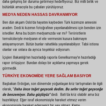
daha gelişmiş bir duruma getirmeyi hedefliyoruz. Biz milli birlik ve
bütünlük amacıyla bu çabaları yürütüyoruz.
MEDYA NEDEN HASSAS DAVRANMIYOR
Ben dün akşam Oslo'da hayatını kaybeden Türk kızımızın annesini
aradım. Dedi ki kızımın fotoğrafının yayınlanabilmesi için benden izin
istediler. Ama bu bizim medyamızda var mı? Teröristlerin
temsilcileriyle medyanın el ele vermesini kusura bakmayın
anlayamıyorum. Bütün bunlar rahatlıkla yayınlanabiliyor. Tabii istisna
olanlar var onlara da ayrıca teşekkür ediyorum.
İçişleri Bakanlığı'nın hazırladığı raporla Genelkurmay'ın hazırladığı
rapor örtüşüyor. Bundan dolayı bir açıklama yapmaya gerek
görmedik.
TÜRKİYE EKONOMİDE YERE SAĞLAM BASIYOR
Başbakan Erdoğan, son dönemde yoğunlaşan kriz tartışmaları ile ilgili
olarak, "
Daha önce teğet geçecek dedim. Bu sefer teğet geçeceğe
de benzemiyor. Daha güçlüyüz"
dedi. Batı'da kriz olabilir ama biz
hazırlıklıyız. Eğer israf ekonomisiyle hareket etmez verim
ekonomisiyle hareket ederseniz bir şey olmaz. Kamu