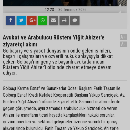
12:23
30 Temmuz 2026
Avukat ve Arabulucu Rüstem Yiğit Ahizer'e
A+
ziyaretçi akını
A-
Gölbaşı iş ve siyaset dünyasının önde gelen isimleri,
başarılı çalışmaları ve özverili hukuk anlayışıyla dikkat
çeken Gölbaşı'nın genç ve başarılı avukatlarından
Rüstem Yiğit Ahizer’i ofisinde ziyaret etmeye devam
ediyor.
Gölbaşı Karma Esnaf ve Sanatkarlar Odası Başkanı Fatih Taştan ile
Gölbaşı Esnaf Kredi Kefalet Kooperatifi Başkanı Yakup Sarıçiçek, Av.
Rüstem Yiğit Ahizer’i ofisinde ziyaret etti. Samimi bir atmosferde
geçen görüşmede, aynı zamanda arabuluculuk hizmeti de veren
Ahizer ile esnafların ticari hayatta karşılaştıkları hukuki sorunlar,
çözüm önerileri ve sektörel gelişmeler üzerine verimli bir görüş
alışverişinde bulunuldu. Fatih Taştan ve Yakup Sarıçiçek, Ahizer’e