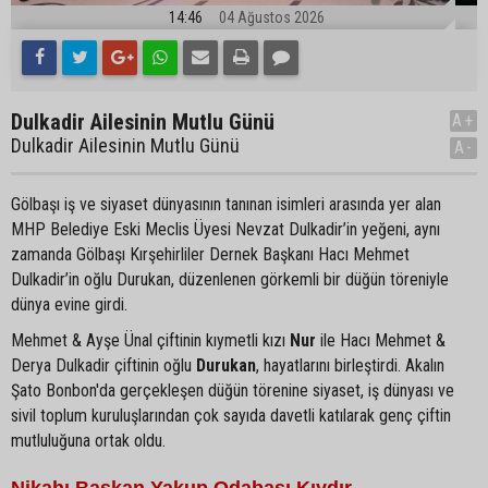
14:46
04 Ağustos 2026
Dulkadir Ailesinin Mutlu Günü
A+
Dulkadir Ailesinin Mutlu Günü
A-
Gölbaşı iş ve siyaset dünyasının tanınan isimleri arasında yer alan
MHP Belediye Eski Meclis Üyesi Nevzat Dulkadir’in yeğeni, aynı
zamanda Gölbaşı Kırşehirliler Dernek Başkanı Hacı Mehmet
Dulkadir’in oğlu Durukan, düzenlenen görkemli bir düğün töreniyle
dünya evine girdi.
Mehmet & Ayşe Ünal çiftinin kıymetli kızı
Nur
ile Hacı Mehmet &
Derya Dulkadir çiftinin oğlu
Durukan
, hayatlarını birleştirdi. Akalın
Şato Bonbon'da gerçekleşen düğün törenine siyaset, iş dünyası ve
sivil toplum kuruluşlarından çok sayıda davetli katılarak genç çiftin
mutluluğuna ortak oldu.