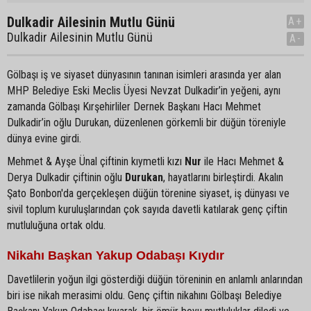
Dulkadir Ailesinin Mutlu Günü
A+
Dulkadir Ailesinin Mutlu Günü
A-
Gölbaşı iş ve siyaset dünyasının tanınan isimleri arasında yer alan
MHP Belediye Eski Meclis Üyesi Nevzat Dulkadir’in yeğeni, aynı
zamanda Gölbaşı Kırşehirliler Dernek Başkanı Hacı Mehmet
Dulkadir’in oğlu Durukan, düzenlenen görkemli bir düğün töreniyle
dünya evine girdi.
Mehmet & Ayşe Ünal çiftinin kıymetli kızı
Nur
ile Hacı Mehmet &
Derya Dulkadir çiftinin oğlu
Durukan
, hayatlarını birleştirdi. Akalın
Şato Bonbon'da gerçekleşen düğün törenine siyaset, iş dünyası ve
sivil toplum kuruluşlarından çok sayıda davetli katılarak genç çiftin
mutluluğuna ortak oldu.
Nikahı Başkan Yakup Odabaşı Kıydır
Davetlilerin yoğun ilgi gösterdiği düğün töreninin en anlamlı anlarından
biri ise nikah merasimi oldu. Genç çiftin nikahını Gölbaşı Belediye