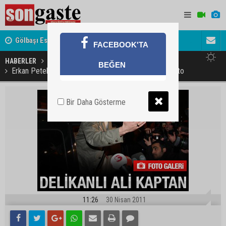
Gölbaşı Esnafının Sesi Ankara Kalkınma Ajansı'nda
Avukat ve 
FACEBOOK'TA
akını
HABERLER
GÜNDEM
BEĞEN
Erkan Petekkaya: Delikanlı gibi ön kapıdan çıktım - Foto
Bir Daha Gösterme
11:26
30 Nisan 2011