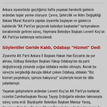
Ankara siyasetinde geçtiğimiz hafta yaşanan hareketli günlerin
ardından taşlar yerine oturuyor. Çevre, Şehircilik ve İklim Değişikliği
Bakanı Murat Kurum’a yapılan ziyaretle başlayan ve günlerce
kulislerde "AK Parti’ye geçecek belediye başkanları" tartışmalarını
beraberinde getiren süreç, Haymana Belediye Başkanı Levent Koç’un
AK Parti’ye katılımıyla neticelendi.
Söylentiler Geride Kaldı, Odabaşı "Hizmet" Dedi
Ziyarette AK Parti Ankara İl Başkanı Hakan Han Özcan’ın da yer
alması, Gölbaşı Belediye Başkanı Yakup Odabaşı’nın da parti
değiştireceği yönünde yoğun iddialara neden olmuştu. Ancak bu
süreçte sergilediği duruşla dikkat çeken Odabaşı, iddiaları "Biz
hizmet peşindeyiz, işimize bakıyoruz" sözleriyle kesin bir dille
yalanlamıştı.
Yaşanan gelişmelerin ardından Levent Koç’un AK Parti’ye katılarak
rozetini Cumhurbaşkanı Recep Tayyip Erdoğan’ın elinden takmasıyla
süreç sona erdi. Büyükşehir Belediye Başkanı Mansur Yavaş,