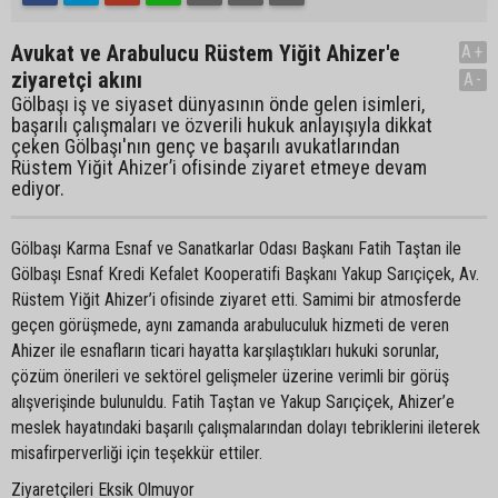
Avukat ve Arabulucu Rüstem Yiğit Ahizer'e
A+
ziyaretçi akını
A-
Gölbaşı iş ve siyaset dünyasının önde gelen isimleri,
başarılı çalışmaları ve özverili hukuk anlayışıyla dikkat
çeken Gölbaşı'nın genç ve başarılı avukatlarından
Rüstem Yiğit Ahizer’i ofisinde ziyaret etmeye devam
ediyor.
Gölbaşı Karma Esnaf ve Sanatkarlar Odası Başkanı Fatih Taştan ile
Gölbaşı Esnaf Kredi Kefalet Kooperatifi Başkanı Yakup Sarıçiçek, Av.
Rüstem Yiğit Ahizer’i ofisinde ziyaret etti. Samimi bir atmosferde
geçen görüşmede, aynı zamanda arabuluculuk hizmeti de veren
Ahizer ile esnafların ticari hayatta karşılaştıkları hukuki sorunlar,
çözüm önerileri ve sektörel gelişmeler üzerine verimli bir görüş
alışverişinde bulunuldu. Fatih Taştan ve Yakup Sarıçiçek, Ahizer’e
meslek hayatındaki başarılı çalışmalarından dolayı tebriklerini ileterek
misafirperverliği için teşekkür ettiler.
Ziyaretçileri Eksik Olmuyor