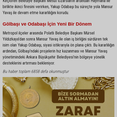
Keçiören Belediye Başkanı Mesut Özarslan’ın ardından Haymana ile
birlikte ikinci firesini verirken, Yakup Odabaşı bu süreçte yola Mansur
Yavaş ile devam etme kararlılığını korudu.
Gölbaşı ve Odabaşı İçin Yeni Bir Dönem
Metropol ilçeler arasında Polatlı Belediye Başkanı Mürsel
Yıldızkaya’dan sonra Mansur Yavaş ile olan iş birliğini sürdüren tek
isim olan Yakup Odabaşı, siyasi istikrarıyla ön plana çıktı. Bu kararlılığın
ardından, Gölbaşı’ndaki projelerin hız kazanması ve Mansur Yavaş
yönetimindeki Ankara Büyükşehir Belediyesi’nin bölgeye yönelik
desteklerini artırması bekleniyor.
Bu haber toplam 6858 defa okunmuştur