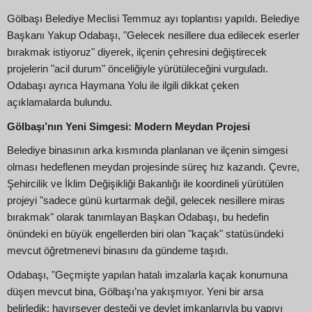
Gölbaşı Belediye Meclisi Temmuz ayı toplantısı yapıldı. Belediye
Başkanı Yakup Odabaşı, "Gelecek nesillere dua edilecek eserler
bırakmak istiyoruz" diyerek, ilçenin çehresini değiştirecek
projelerin "acil durum" önceliğiyle yürütüleceğini vurguladı.
Odabaşı ayrıca Haymana Yolu ile ilgili dikkat çeken
açıklamalarda bulundu.
Gölbaşı’nın Yeni Simgesi: Modern Meydan Projesi
Belediye binasının arka kısmında planlanan ve ilçenin simgesi
olması hedeflenen meydan projesinde süreç hız kazandı. Çevre,
Şehircilik ve İklim Değişikliği Bakanlığı ile koordineli yürütülen
projeyi "sadece günü kurtarmak değil, gelecek nesillere miras
bırakmak" olarak tanımlayan Başkan Odabaşı, bu hedefin
önündeki en büyük engellerden biri olan "kaçak" statüsündeki
mevcut öğretmenevi binasını da gündeme taşıdı.
Odabaşı, "Geçmişte yapılan hatalı imzalarla kaçak konumuna
düşen mevcut bina, Gölbaşı’na yakışmıyor. Yeni bir arsa
belirledik; hayırsever desteği ve devlet imkanlarıyla bu yapıyı