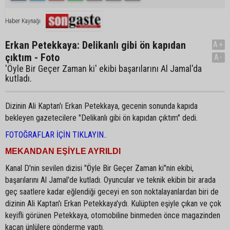
Haber Kaynağı
Erkan Petekkaya: Delikanlı gibi ön kapıdan
A+
çıktım - Foto
A-
'Öyle Bir Geçer Zaman ki' ekibi başarılarını Al Jamal'da
kutladı.
Dizinin Ali Kaptan'ı Erkan Petekkaya, gecenin sonunda kapıda
bekleyen gazetecilere "Delikanlı gibi ön kapıdan çıktım" dedi.
FOTOĞRAFLAR İÇİN TIKLAYIN..
MEKANDAN EŞİYLE AYRILDI
Kanal D'nin sevilen dizisi "Öyle Bir Geçer Zaman ki"nin ekibi,
başarılarını Al Jamal'de kutladı. Oyuncular ve teknik ekibin bir arada
geç saatlere kadar eğlendiği geceyi en son noktalayanlardan biri de
dizinin Ali Kaptan'ı Erkan Petekkaya'ydı. Kulüpten eşiyle çıkan ve çok
keyifli görünen Petekkaya, otomobiline binmeden önce magazinden
kaçan ünlülere gönderme yaptı.