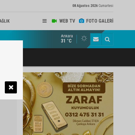
08 Ağustos 2026
Cumartesi
WEB TV
FOTO GALERİ
AĞLIK
Ankara
ukat ve Arabulucu Rüstem Yiğit Ahizer'e ziyaretçi akını
31 °C