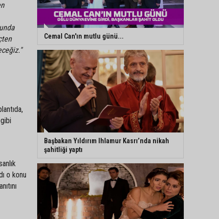
en
nunda
Cemal Can'ın mutlu günü...
çten
eceğiz."
lantıda,
gibi
Başbakan Yıldırım Ihlamur Kasrı’nda nikah
şahitliği yaptı
sanlık
dı o konu
nıtını