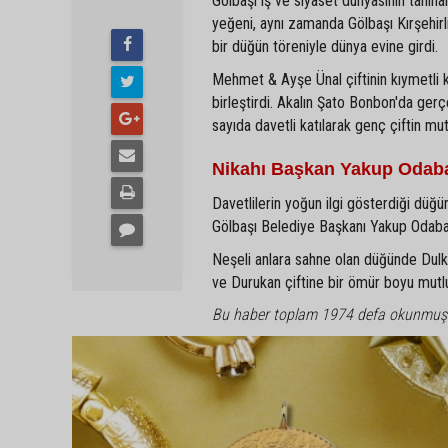
Gölbaşı iş ve siyaset dünyasının tanın
yeğeni, aynı zamanda Gölbaşı Kırşehir
bir düğün töreniyle dünya evine girdi.
Mehmet & Ayşe Ünal çiftinin kıymetli 
birleştirdi. Akalın Şato Bonbon'da gerç
sayıda davetli katılarak genç çiftin mu
Nikahı Başkan Yakup Odaba
Davetlilerin yoğun ilgi gösterdiği düğün
Gölbaşı Belediye Başkanı Yakup Odabaşı 
Neşeli anlara sahne olan düğünde Dulkadi
ve Durukan çiftine bir ömür boyu mutlulu
Bu haber toplam 1974 defa okunmuş