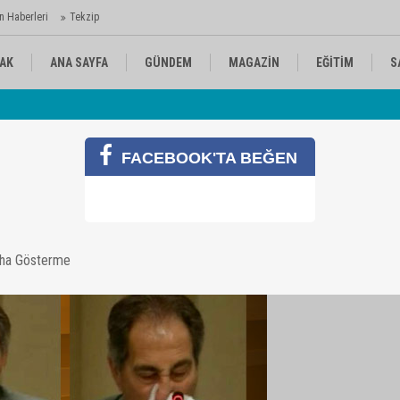
n Haberleri
Tekzip
AK
ANA SAYFA
GÜNDEM
MAGAZİN
EĞİTİM
S
 Ajansı'nda
Av
KÜLTÜR-SANAT
SPOR
RÖPORTAJ
FACEBOOK'TA BEĞEN
aha Gösterme