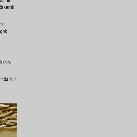
dir’in
görkemli
ını
 çok
kahını
.
rında Nur