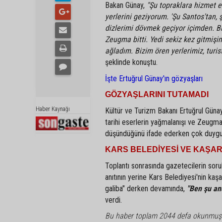
Bakan Günay,
"Şu topraklara hizmet e
yerlerini geziyorum. 'Şu Santos'tan,
dizlerimi dövmek geçiyor içimden. Bi
Zeugma bitti. Yedi sekiz kez gitmiş
ağladım. Bizim ören yerlerimiz, turist
şeklinde konuştu.
İşte Ertuğrul Günay'ın gözyaşları
GÖZYAŞLARINI TUTAMADI
Haber Kaynağı
Kültür ve Turizm Bakanı Ertuğrul Günay,
tarihi eserlerin yağmalanışı ve Zeugma'
düşündüğünü ifade ederken çok duygulan
KARS BELEDİYESİ VE KAŞAR
Toplantı sonrasında gazetecilerin sorula
anıtının yerine Kars Belediyesi'nin kaş
galiba" derken devamında,
"Ben şu an
verdi.
Bu haber toplam 2044 defa okunmuş