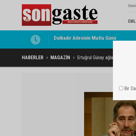
Günü
EML
Gölbaşı Esnafının Sesi Ankara Kalkınma
HABERLER
MAGAZİN
Ertuğrul Günay ağladı
Bir D