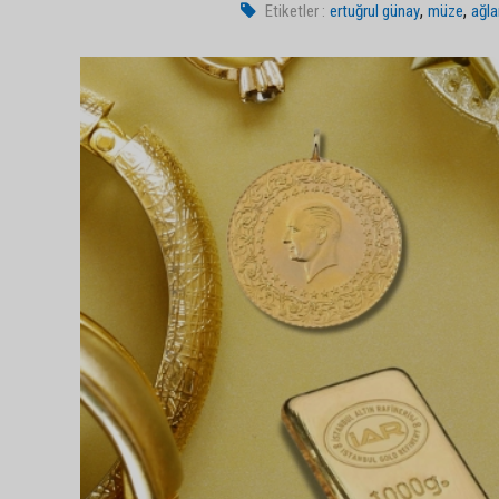
,
,
Etiketler :
ertuğrul günay
müze
ağl