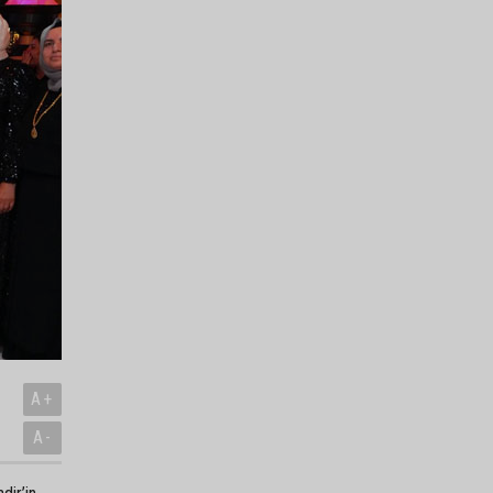
A+
A-