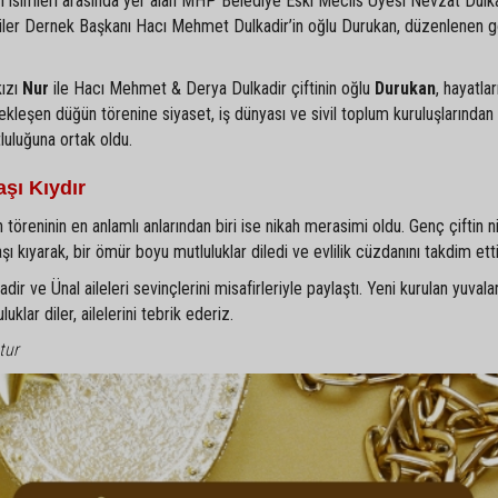
an isimleri arasında yer alan MHP Belediye Eski Meclis Üyesi Nevzat Dulka
liler Dernek Başkanı Hacı Mehmet Dulkadir’in oğlu Durukan, düzenlenen 
kızı
Nur
ile Hacı Mehmet & Derya Dulkadir çiftinin oğlu
Durukan
, hayatlar
ekleşen düğün törenine siyaset, iş dünyası ve sivil toplum kuruluşlarından
tluluğuna ortak oldu.
şı Kıydır
 töreninin en anlamlı anlarından biri ise nikah merasimi oldu. Genç çiftin ni
kıyarak, bir ömür boyu mutluluklar diledi ve evlilik cüzdanını takdim etti
r ve Ünal aileleri sevinçlerini misafirleriyle paylaştı. Yeni kurulan yuvala
klar diler, ailelerini tebrik ederiz.
tur