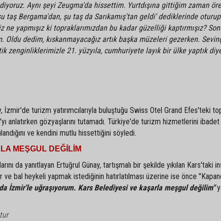
diyoruz. Aynı şeyi Zeugma'da hissettim. Yurtdışına gittiğim zaman ör
 şu taş Bergama'dan, şu taş da Sarıkamış'tan geldi' dediklerinde oturup
z ne yapmışız ki topraklarımızdan bu kadar güzelliği kaptırmışız? So
im. Oldu dedim, kıskanmayacağız artık başka müzeleri gezerken. Sevin
ik zenginliklerimizle 21. yüzyıla, cumhuriyete layık bir ülke yaptık diy
 İzmir'de turizm yatırımcılarıyla buluştuğu Swiss Otel Grand Efes'teki top
yı anlatırken gözyaşlarını tutamadı. Türkiye'de turizm hizmetlerini ibadet 
dığını ve kendini mutlu hissettiğini söyledi.
LA MEŞGUL DEĞİLİM
rını da yanıtlayan Ertuğrul Günay, tartışmalı bir şekilde yıkılan Kars'taki in
ar ve bal heykeli yapmak istediğinin hatırlatılması üzerine ise önce "Kapan
da İzmir'le uğraşıyorum. Kars Belediyesi ve kaşarla meşgul değilim"
ya
tur