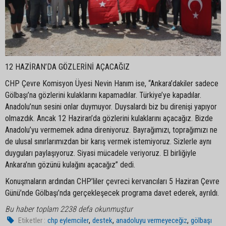
12 HAZİRAN’DA GÖZLERİNİ AÇACAĞIZ
CHP Çevre Komisyon Üyesi Nevin Hanım ise, “Ankara’dakiler sadece
Gölbaşı’na gözlerini kulaklarını kapamadılar. Türkiye’ye kapadılar.
Anadolu’nun sesini onlar duymuyor. Duysalardı biz bu direnişi yapıyor
olmazdık. Ancak 12 Haziran’da gözlerini kulaklarını açacağız. Bizde
Anadolu’yu vermemek adına direniyoruz. Bayrağımızı, toprağımızı ne
de ulusal sınırlarımızdan bir karış vermek istemiyoruz. Sizlerle aynı
duyguları paylaşıyoruz. Siyasi mücadele veriyoruz. El birliğiyle
Ankara’nın gözünü kulağını açacağız” dedi.
Konuşmaların ardından CHP’liler çevreci kervancıları 5 Haziran Çevre
Günü’nde Gölbaşı’nda gerçekleşecek programa davet ederek, ayrıldı.
Bu haber toplam 2238 defa okunmuştur
,
,
,
Etiketler :
chp eylemciler
destek
anadoluyu vermeyeceğiz
gölbaşı