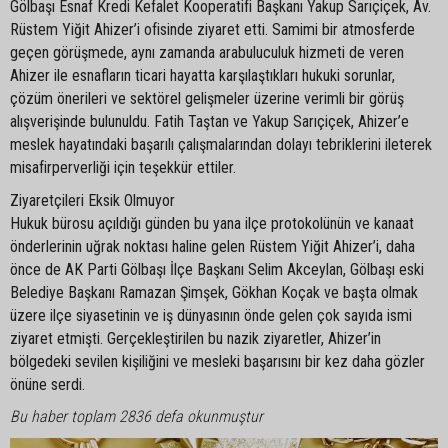
Gölbaşı Esnaf Kredi Kefalet Kooperatifi Başkanı Yakup Sarıçiçek, Av.
Rüstem Yiğit Ahizer’i ofisinde ziyaret etti. Samimi bir atmosferde
geçen görüşmede, aynı zamanda arabuluculuk hizmeti de veren
Ahizer ile esnafların ticari hayatta karşılaştıkları hukuki sorunlar,
çözüm önerileri ve sektörel gelişmeler üzerine verimli bir görüş
alışverişinde bulunuldu. Fatih Taştan ve Yakup Sarıçiçek, Ahizer’e
meslek hayatındaki başarılı çalışmalarından dolayı tebriklerini ileterek
misafirperverliği için teşekkür ettiler.
Ziyaretçileri Eksik Olmuyor
Hukuk bürosu açıldığı günden bu yana ilçe protokolünün ve kanaat
önderlerinin uğrak noktası haline gelen Rüstem Yiğit Ahizer’i, daha
önce de AK Parti Gölbaşı İlçe Başkanı Selim Akceylan, Gölbaşı eski
Belediye Başkanı Ramazan Şimşek, Gökhan Koçak ve başta olmak
üzere ilçe siyasetinin ve iş dünyasının önde gelen çok sayıda ismi
ziyaret etmişti. Gerçekleştirilen bu nazik ziyaretler, Ahizer’in
bölgedeki sevilen kişiliğini ve mesleki başarısını bir kez daha gözler
önüne serdi.
Bu haber toplam 2836 defa okunmuştur