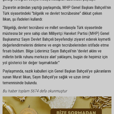
Ziyaretin ardından yaptığı paylaşımda, MHP Genel Başkanı Bahçeli’nin
Türk siyasetindeki "bilgelik ve devlet tecrübesine" dikkat çeken
Ilıkan, şu ifadeleri kullandı:
"Bilgeliği, devlet tecrübesi ve millet sevdasıyla Türk siyasetinde
müstesna bir yere sahip olan Milliyetçi Hareket Partisi (MHP) Genel
Başkanımız Sayın Devlet Bahçeli beyefendiyi ziyaret ederek kıymetli
değerlendirmelerini dinleme ve engin tecrübelerinden istifade etme
fırsatı buldum. Bilge Liderimiz Sayın Bahçeli’nin 'devlet aklını ve
milletin birlik ruhunu merkeze alan' yaklaşımı, bugün de hepimiz için
yol gösterici bir değer taşımaktadır."
Paylaşımında, nazik kabulleri için Genel Başkan Bahçeli’ye şükranlarını
sunan Murat Ilıkan, Sayın Bahçeli’ye sağlık ve uzun ömür
temennisinde bulundu.
Bu haber toplam 5674 defa okunmuştur