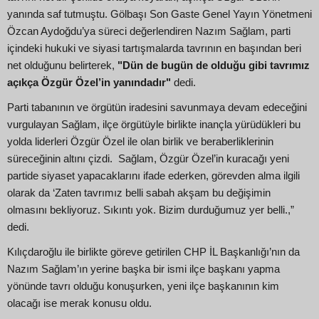
yanında saf tutmuştu. Gölbaşı Son Gaste Genel Yayın Yönetmeni
Özcan Aydoğdu’ya süreci değerlendiren Nazım Sağlam, parti
içindeki hukuki ve siyasi tartışmalarda tavrının en başından beri
net olduğunu belirterek,
"Dün de bugün de olduğu gibi tavrımız
açıkça Özgür Özel’in yanındadır"
dedi.
Parti tabanının ve örgütün iradesini savunmaya devam edeceğini
vurgulayan Sağlam, ilçe örgütüyle birlikte inançla yürüdükleri bu
yolda liderleri Özgür Özel ile olan birlik ve beraberliklerinin
süreceğinin altını çizdi. Sağlam, Özgür Özel’in kuracağı yeni
partide siyaset yapacaklarını ifade ederken, görevden alma ilgili
olarak da ‘Zaten tavrımız belli sabah akşam bu değişimin
olmasını bekliyoruz. Sıkıntı yok. Bizim durduğumuz yer belli.,”
dedi.
Kılıçdaroğlu ile birlikte göreve getirilen CHP İL Başkanlığı’nın da
Nazım Sağlam’ın yerine başka bir ismi ilçe başkanı yapma
yönünde tavrı olduğu konuşurken, yeni ilçe başkanının kim
olacağı ise merak konusu oldu.