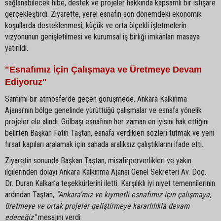
sağlanabilecek hibe, destek ve projeler hakkında kapsamlı bir istişare
gerçekleştirdi. Ziyarette, yerel esnafın son dönemdeki ekonomik
koşullarda desteklenmesi, küçük ve orta ölçekli işletmelerin
vizyonunun genişletilmesi ve kurumsal iş birliği imkânları masaya
yatırıldı.
"Esnafımız İçin Çalışmaya ve Üretmeye Devam
Ediyoruz"
Samimi bir atmosferde geçen görüşmede, Ankara Kalkınma
Ajansı'nın bölge genelinde yürüttüğü çalışmalar ve esnafa yönelik
projeler ele alındı. Gölbaşı esnafının her zaman en iyisini hak ettiğini
belirten Başkan Fatih Taştan, esnafa verdikleri sözleri tutmak ve yeni
fırsat kapıları aralamak için sahada aralıksız çalıştıklarını ifade etti.
Ziyaretin sonunda Başkan Taştan, misafirperverlikleri ve yakın
ilgilerinden dolayı Ankara Kalkınma Ajansı Genel Sekreteri Av. Doç.
Dr. Duran Kalkan’a teşekkürlerini iletti. Karşılıklı iyi niyet temennilerinin
ardından Taştan,
"Ankara'mız ve kıymetli esnafımız için çalışmaya,
üretmeye ve ortak projeler geliştirmeye kararlılıkla devam
edeceğiz"
mesajını verdi.