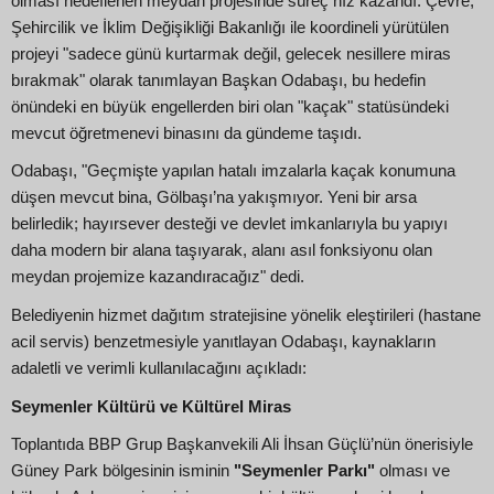
olması hedeflenen meydan projesinde süreç hız kazandı. Çevre,
Şehircilik ve İklim Değişikliği Bakanlığı ile koordineli yürütülen
projeyi "sadece günü kurtarmak değil, gelecek nesillere miras
bırakmak" olarak tanımlayan Başkan Odabaşı, bu hedefin
önündeki en büyük engellerden biri olan "kaçak" statüsündeki
mevcut öğretmenevi binasını da gündeme taşıdı.
Odabaşı, "Geçmişte yapılan hatalı imzalarla kaçak konumuna
düşen mevcut bina, Gölbaşı’na yakışmıyor. Yeni bir arsa
belirledik; hayırsever desteği ve devlet imkanlarıyla bu yapıyı
daha modern bir alana taşıyarak, alanı asıl fonksiyonu olan
meydan projemize kazandıracağız" dedi.
Belediyenin hizmet dağıtım stratejisine yönelik eleştirileri (hastane
acil servis) benzetmesiyle yanıtlayan Odabaşı, kaynakların
adaletli ve verimli kullanılacağını açıkladı:
Seymenler Kültürü ve Kültürel Miras
Toplantıda BBP Grup Başkanvekili Ali İhsan Güçlü’nün önerisiyle
Güney Park bölgesinin isminin
"Seymenler Parkı"
olması ve