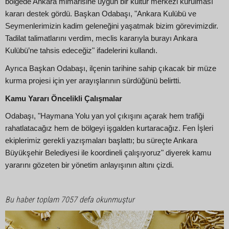
bölgede Ankara mimarisine uygun bir kültür merkezi kurulması
kararı destek gördü. Başkan Odabaşı, "Ankara Kulübü ve
Seymenlerimizin kadim geleneğini yaşatmak bizim görevimizdir.
Tadilat talimatlarını verdim, meclis kararıyla burayı Ankara
Kulübü’ne tahsis edeceğiz" ifadelerini kullandı.
Ayrıca Başkan Odabaşı, ilçenin tarihine sahip çıkacak bir müze
kurma projesi için yer arayışlarının sürdüğünü belirtti.
Kamu Yararı Öncelikli Çalışmalar
Odabaşı, "Haymana Yolu yan yol çıkışını açarak hem trafiği
rahatlatacağız hem de bölgeyi işgalden kurtaracağız. Fen İşleri
ekiplerimiz gerekli yazışmaları başlattı; bu süreçte Ankara
Büyükşehir Belediyesi ile koordineli çalışıyoruz" diyerek kamu
yararını gözeten bir yönetim anlayışının altını çizdi.
Bu haber toplam 7057 defa okunmuştur