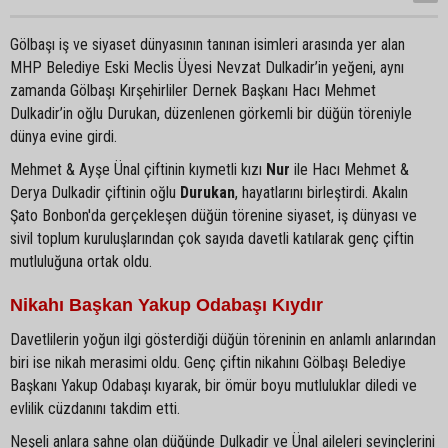
Gölbaşı iş ve siyaset dünyasının tanınan isimleri arasında yer alan
MHP Belediye Eski Meclis Üyesi Nevzat Dulkadir’in yeğeni, aynı
zamanda Gölbaşı Kırşehirliler Dernek Başkanı Hacı Mehmet
Dulkadir’in oğlu Durukan, düzenlenen görkemli bir düğün töreniyle
dünya evine girdi.
Mehmet & Ayşe Ünal çiftinin kıymetli kızı
Nur
ile Hacı Mehmet &
Derya Dulkadir çiftinin oğlu
Durukan
, hayatlarını birleştirdi. Akalın
Şato Bonbon'da gerçekleşen düğün törenine siyaset, iş dünyası ve
sivil toplum kuruluşlarından çok sayıda davetli katılarak genç çiftin
mutluluğuna ortak oldu.
Nikahı Başkan Yakup Odabaşı Kıydır
Davetlilerin yoğun ilgi gösterdiği düğün töreninin en anlamlı anlarından
biri ise nikah merasimi oldu. Genç çiftin nikahını Gölbaşı Belediye
Başkanı Yakup Odabaşı kıyarak, bir ömür boyu mutluluklar diledi ve
evlilik cüzdanını takdim etti.
Neşeli anlara sahne olan düğünde Dulkadir ve Ünal aileleri sevinçlerini