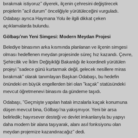
bırakmak istiyoruz" diyerek, ilçenin çehresini değiştirecek
projelerin "acil durum" önceliğiyle yürütüleceğini vurguladı.
Odabaşı ayrıca Haymana Yolu ile ilgili dikkat çeken
açıklamalarda bulundu.
Gölbaşı’nın Yeni Simgesi: Modern Meydan Projesi
Belediye binasının arka kısmında planlanan ve ilçenin simgesi
olması hedeflenen meydan projesinde süreç hız kazandı. Çevre,
Şehircilik ve İklim Değişikliği Bakanlığı ile koordineli yürütülen
projeyi "sadece günü kurtarmak değil, gelecek nesillere miras
bırakmak" olarak tanımlayan Başkan Odabaşı, bu hedefin
önündeki en büyük engellerden biri olan "kaçak" statüsündeki
mevcut öğretmenevi binasını da gündeme taşıdı.
Odabaşı, "Geçmişte yapılan hatalı imzalarla kaçak konumuna
düşen mevcut bina, Gölbaşı’na yakışmıyor. Yeni bir arsa
belirledik; hayırsever desteği ve devlet imkanlarıyla bu yapıyı
daha modern bir alana taşıyarak, alanı asıl fonksiyonu olan
meydan projemize kazandıracağız" dedi.