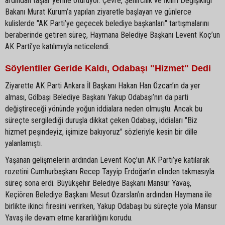
ardından taşlar yerine oturuyor. Çevre, Şehircilik ve İklim Değişikliği
Bakanı Murat Kurum’a yapılan ziyaretle başlayan ve günlerce
kulislerde "AK Parti’ye geçecek belediye başkanları" tartışmalarını
beraberinde getiren süreç, Haymana Belediye Başkanı Levent Koç’un
AK Parti’ye katılımıyla neticelendi.
Söylentiler Geride Kaldı, Odabaşı "Hizmet" Dedi
Ziyarette AK Parti Ankara İl Başkanı Hakan Han Özcan’ın da yer
alması, Gölbaşı Belediye Başkanı Yakup Odabaşı’nın da parti
değiştireceği yönünde yoğun iddialara neden olmuştu. Ancak bu
süreçte sergilediği duruşla dikkat çeken Odabaşı, iddiaları "Biz
hizmet peşindeyiz, işimize bakıyoruz" sözleriyle kesin bir dille
yalanlamıştı.
Yaşanan gelişmelerin ardından Levent Koç’un AK Parti’ye katılarak
rozetini Cumhurbaşkanı Recep Tayyip Erdoğan’ın elinden takmasıyla
süreç sona erdi. Büyükşehir Belediye Başkanı Mansur Yavaş,
Keçiören Belediye Başkanı Mesut Özarslan’ın ardından Haymana ile
birlikte ikinci firesini verirken, Yakup Odabaşı bu süreçte yola Mansur
Yavaş ile devam etme kararlılığını korudu.