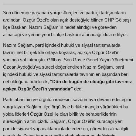
Son dönemde yaşanan yargı süreçleri ve parti içi tartışmaların
ardından, Özgür Özel’e olan açık desteğiyle bilinen CHP Gölbaşı
İlçe Başkanı Nazım Sağlam’ın hedef alındığı ve görevden
alınacağı ve yerine yeni bir ilçe başkanı atanacağı iddia ediliyor.
Nazım Sağlam, parti içindeki hukuki ve siyasi tartışmalarda
tavrını net bir şekilde ortaya koyarak, açıkça Özgür Özel’in
yanında saf tutmuştu. Gölbaşı Son Gaste Genel Yayın Yönetmeni
Özcan Aydoğdu’ya süreci değerlendiren Nazım Sağlam, parti
içindeki hukuki ve siyasi tartışmalarda tavrının en başından beri
net olduğunu belirterek,
"Dün de bugün de olduğu gibi tavrımız
açıkça Özgür Özel’in yanındadır"
dedi.
Parti tabanının ve örgütün iradesini savunmaya devam edeceğini
vurgulayan Sağlam, ilçe örgütüyle birlikte inançla yürüdükleri bu
yolda liderleri Özgür Özel ile olan birlik ve beraberliklerinin
süreceğinin altını çizdi. Sağlam, Özgür Özel’in kuracağı yeni
partide siyaset yapacaklarını ifade ederken, görevden alma ilgili
olarak da ‘Zaten tavrımız belli sabah akşam bu değişimin