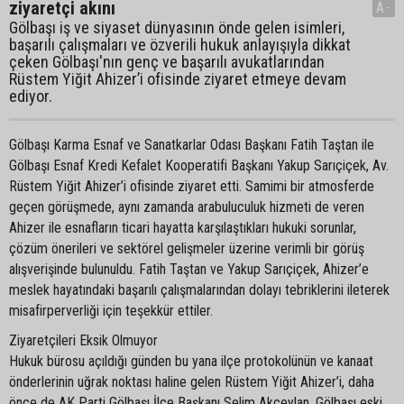
ziyaretçi akını
A-
Gölbaşı iş ve siyaset dünyasının önde gelen isimleri,
başarılı çalışmaları ve özverili hukuk anlayışıyla dikkat
çeken Gölbaşı'nın genç ve başarılı avukatlarından
Rüstem Yiğit Ahizer’i ofisinde ziyaret etmeye devam
ediyor.
Gölbaşı Karma Esnaf ve Sanatkarlar Odası Başkanı Fatih Taştan ile
Gölbaşı Esnaf Kredi Kefalet Kooperatifi Başkanı Yakup Sarıçiçek, Av.
Rüstem Yiğit Ahizer’i ofisinde ziyaret etti. Samimi bir atmosferde
geçen görüşmede, aynı zamanda arabuluculuk hizmeti de veren
Ahizer ile esnafların ticari hayatta karşılaştıkları hukuki sorunlar,
çözüm önerileri ve sektörel gelişmeler üzerine verimli bir görüş
alışverişinde bulunuldu. Fatih Taştan ve Yakup Sarıçiçek, Ahizer’e
meslek hayatındaki başarılı çalışmalarından dolayı tebriklerini ileterek
misafirperverliği için teşekkür ettiler.
Ziyaretçileri Eksik Olmuyor
Hukuk bürosu açıldığı günden bu yana ilçe protokolünün ve kanaat
önderlerinin uğrak noktası haline gelen Rüstem Yiğit Ahizer’i, daha
önce de AK Parti Gölbaşı İlçe Başkanı Selim Akceylan, Gölbaşı eski