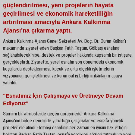
güçlendirilmesi, yeni projelerin hayata
geçirilmesi ve ekonomik hareketliliğin
artırılması amacıyla Ankara Kalkınma
Ajansı'na çıkarma yaptı.
Ankara Kalkınma Ajansı Genel Sekreteri Av. Doç. Dr. Duran Kalkan’ı
makamında ziyaret eden Başkan Fatih Taştan, Gölbaşı esnafına
sağlanabilecek hibe, destek ve projeler hakkında kapsamlı bir istişare
gerçekleştirdi. Ziyarette, yerel esnafın son dönemdeki ekonomik
koşullarda desteklenmesi, küçük ve orta ölçekli işletmelerin
vizyonunun genişletilmesi ve kurumsal iş birliği imkânları masaya
yatırıldı.
"Esnafımız İçin Çalışmaya ve Üretmeye Devam
Ediyoruz"
Samimi bir atmosferde geçen görüşmede, Ankara Kalkınma
Ajansı'nın bölge genelinde yürüttüğü çalışmalar ve esnafa yönelik
projeler ele alındı. Gölbaşı esnafının her zaman en iyisini hak ettiğini
belirten Başkan Fatih Taştan, esnafa verdikleri sözleri tutmak ve yeni