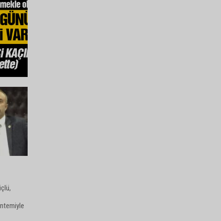
çlü,
öntemiyle