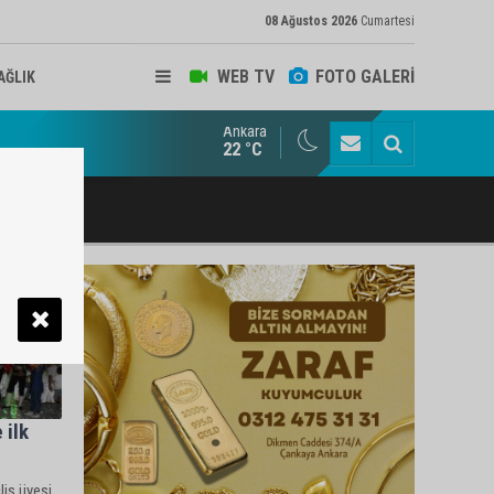
08 Ağustos 2026
Cumartesi
WEB TV
FOTO GALERİ
AĞLIK
Ankara
ukat ve Arabulucu Rüstem Yiğit Ahizer'e ziyaretçi akını
22 °C
 ilk
is üyesi