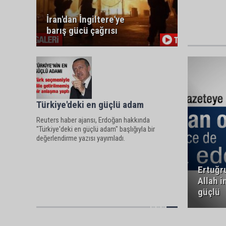
İran'dan İngiltere'ye
barış gücü çağrısı
Türkiye'deki en güçlü adam
Reuters haber ajansı, Erdoğan hakkında
"Türkiye'deki en güçlü adam" başlığıyla bir
değerlendirme yazısı yayımladı.
Ertuğr
Allah 
güçlü