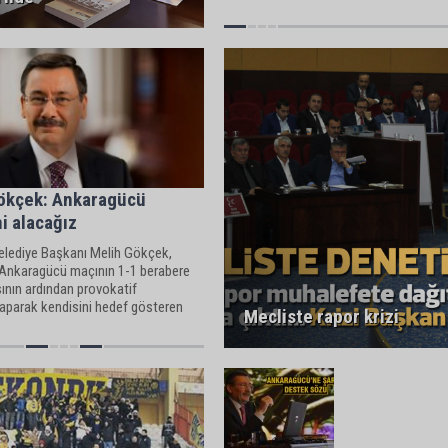
ökçek: Ankaragücü
i alacağız
elediye Başkanı Melih Gökçek,
nkaragücü maçının 1-1 berabere
nın ardından provokatif
yaparak kendisini hedef gösteren
Mecliste rapor krizi
e CHP Çankaya İlçe Başkanı Selçuk
 sert tepki gösterdi.