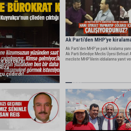
Ak Parti'den MHP'ye kiralama
Ak Parti'den MHP'ye park kiralama yanıt
Ak Parti Belediye Meclis Üyesi Behsat
mecliste MHP'lilerin iddialarına yanıt ver
te bürokrat
 Rıza
u çıldırdı!