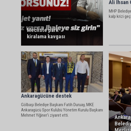
Ali İhsan 
MHP Belediye
kalp krizi geçi
Mecliste park
kiralama kavgası
Ankaragücüne destek
Gölbaşı Belediye Başkanı Fatih Duruay, MKE
Ankaragücü Spor Kulübü Yönetim Kurulu Başkanı
Mehmet Yiğiner’i ziyaret etti.
Ankar
Beledi
Meclis