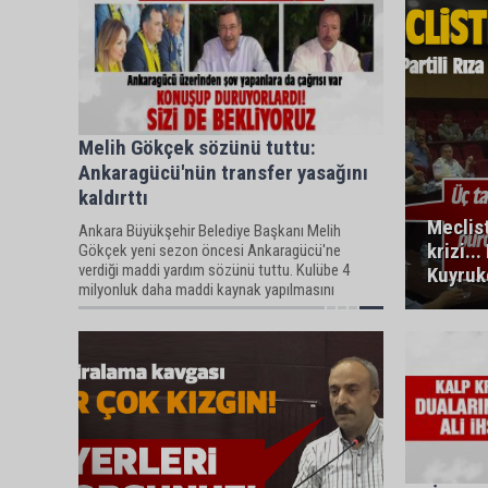
Melih Gökçek sözünü tuttu:
Ankaragücü'nün transfer yasağını
kaldırttı
Meclis
Ankara Büyükşehir Belediye Başkanı Melih
krizi...
Gökçek yeni sezon öncesi Ankaragücü'ne
verdiği maddi yardım sözünü tuttu. Kulübe 4
Kuyrukç
milyonluk daha maddi kaynak yapılmasını
sağlayan Gökçek, Ankaragücü'nün transfer
yasağının kaldırılmasını sağladı.