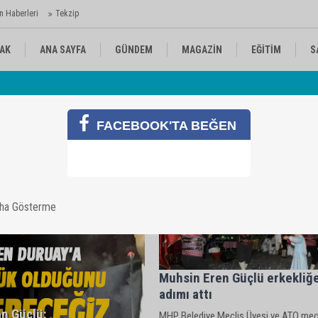
n Haberleri
Tekzip
AK
ANA SAYFA
GÜNDEM
MAGAZİN
EĞİTİM
S
Av
 Ajansı'nda
KÜLTÜR-SANAT
SPOR
RÖPORTAJ
FACEBOOK'TA BEĞEN
aha Gösterme
Muhsin Eren Güçlü erkekliğe
adımı attı
an Güçlü:
MHP Belediye Meclis Üyesi ve ATO mecl