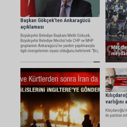
Başkan Gökçek'ten Ankaragücü
açıklaması
Büyükşehir Belediye Başkanı Melih Gökçek,
Büyükşehir Belediye Meclisi’nde CHP ve MHP
gruplarının Ankaragücü’ne yardım yapılmasıyla
Maç de
ilgili önergelerinin siyasi olduğunu belirterek “Biz,
meydan
Ankaragücü konusunun siyasi konu olmasına
kesinlikle karşıyız." dedi.
Kılıçdaro
varlığını 
Kılıçdaroğlu'
ile partinin i