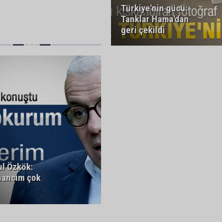
Türkiye'nin gücü:
Tanklar Hama'dan
geri çekildi
ul Özkök:
inancım çok