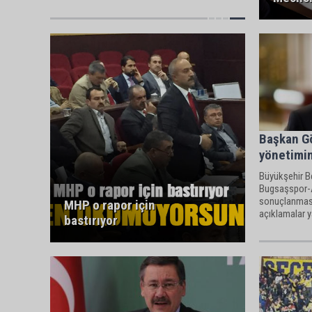
Başkan G
yönetimin
Büyükşehir B
Bugsaşspor-A
sonuçlanması
MHP o rapor için
açıklamalar 
bastırıyor
eski hakem v
Dereli'ye çok