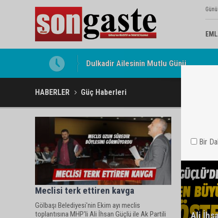
Günü
EML
Dulkadir Ailesinin Mutlu Günü
Gölbaşı Esnafının Sesi Ankara Kalkınma
HABERLER
Güç Haberleri
Bir D
Meclisi terk ettiren kavga
Gölbaşı Belediyesi'nin Ekim ayı meclis
toplantısına MHP'li Ali İhsan Güçlü ile Ak Partili
Ali İhs