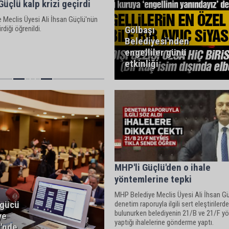
Güçlü kalp krizi geçirdi
 Meclis Üyesi Ali İhsan Güçlü'nün
rdiği öğrenildi.
Gölbaşı
Belediyesi'nden
engelliler günü
etkinliği
MHP'li Güçlü'den o ihale
yöntemlerine tepki
MHP Belediye Meclis Üyesi Ali İhsan Gü
agücü
denetim raporuyla ilgili sert eleştirilerde
bulunurken belediyenin 21/B ve 21/F y
ye
yaptığı ihalelerine gönderme yaptı.
i'nde