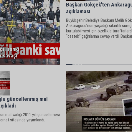
Başkan Gökçek'ten Ankarag
açıklaması
Büyükşehir Belediye Başkanı Melih Gök
Ankaragücü’nün yaşadığı sıkıntılı süreç
kurtulabilmesi için özellikle taraftarlar
“destek” çağrılarına cevap verdi. Başk
Ankaragücü yönetimine bir takım şartla
sunduğunu, bu şartların kongre
ğil sanki
 savaşı
ğlu güncellenmiş mal
açıkladı
nun mal varlığı 2011 yılı güncellemesi
nternet sitesinde yayımlandı.