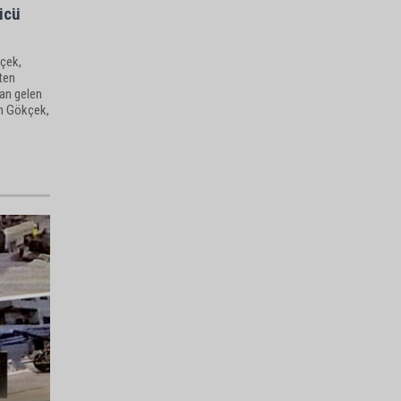
ücü
çek,
ten
dan gelen
an Gökçek,
r