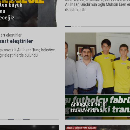
'ten büyük
Ali İhsan Güçlü’nün oğlu Muhsin Eren e
ilk adımı attı.
unu
eceğiz
ert eleştiriler
kanvekili Ali İhsan Tunç belediye
ır eleştirilerde bulundu.
Ankagücü'ne iki
transfer daha