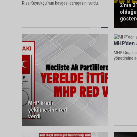
Rıza Kuyrukçu'nun kavgası damgasını vurdu.
2'nin 3
olduğ
göster
MHP'den s
MHP Grup baş
yönetimine ağ
MHP kredi
çekilmesine red
verdi