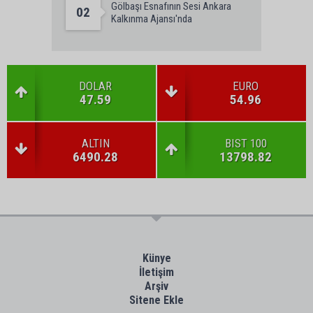
Gölbaşı Esnafının Sesi Ankara
02
Kalkınma Ajansı'nda
DOLAR
EURO
47.59
54.96
ALTIN
BIST 100
6490.28
13798.82
Künye
İletişim
Arşiv
Sitene Ekle