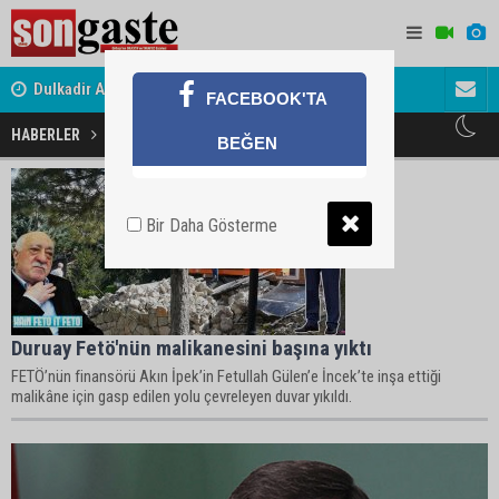
Dulkadir Ailesinin Mutlu Günü
Avukat ve 
FACEBOOK'TA
Gölbaşı Esnafının Sesi Ankara Kalkınma Ajansı'nda
akını
HABERLER
Gülen Haberleri
BEĞEN
Bir Daha Gösterme
Duruay Fetö'nün malikanesini başına yıktı
FETÖ’nün finansörü Akın İpek’in Fetullah Gülen’e İncek’te inşa ettiği
malikâne için gasp edilen yolu çevreleyen duvar yıkıldı.