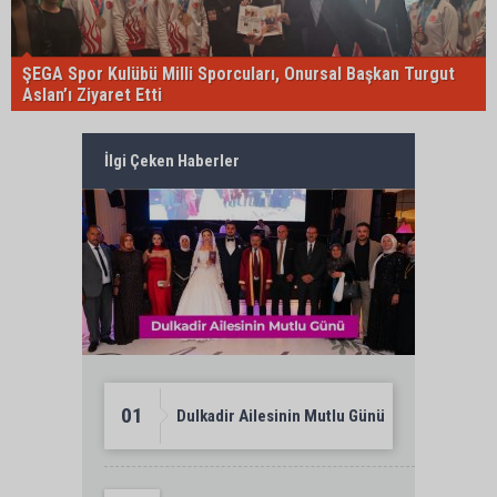
ŞEGA Spor Kulübü Milli Sporcuları, Onursal Başkan Turgut
Aslan’ı Ziyaret Etti
İlgi Çeken Haberler
01
Dulkadir Ailesinin Mutlu Günü