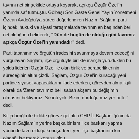
tavrını net bir şekilde ortaya koyarak, açıkça Özgür Özel’in
yanında saf tutmuştu. Gölbaşı Son Gaste Genel Yayın Yönetmeni
Özcan Aydoğdu’ya süreci değerlendiren Nazım Sağlam, parti
içindeki hukuki ve siyasi tartışmalarda tavrının en başından beri
net olduğunu belirterek,
"Dün de bugün de olduğu gibi tavrımız
açıkça Özgür Özel’in yanındadır"
dedi.
Parti tabanının ve örgütün iradesini savunmaya devam edeceğini
vurgulayan Sağlam, ilçe örgütüyle birlikte inançla yürüdükleri bu
yolda liderleri Özgür Özel ile olan birlik ve beraberliklerinin
süreceğinin altını çizdi. Sağlam, Özgür Özel’in kuracağı yeni
partide siyaset yapacaklarını ifade ederken, görevden alma ilgili
olarak da ‘Zaten tavrımız belli sabah akşam bu değişimin
olmasını bekliyoruz. Sıkıntı yok. Bizim durduğumuz yer belli.,”
dedi.
Kılıçdaroğlu ile birlikte göreve getirilen CHP İL Başkanlığı’nın da
Nazım Sağlam’ın yerine başka bir ismi ilçe başkanı yapma
yönünde tavrı olduğu konuşurken, yeni ilçe başkanının kim
olacağı ise merak konusu oldu.