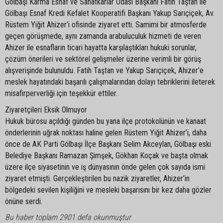
Gölbaşı Karma Esnaf ve Sanatkarlar Odası Başkanı Fatih Taştan ile
Gölbaşı Esnaf Kredi Kefalet Kooperatifi Başkanı Yakup Sarıçiçek, Av.
Rüstem Yiğit Ahizer’i ofisinde ziyaret etti. Samimi bir atmosferde
geçen görüşmede, aynı zamanda arabuluculuk hizmeti de veren
Ahizer ile esnafların ticari hayatta karşılaştıkları hukuki sorunlar,
çözüm önerileri ve sektörel gelişmeler üzerine verimli bir görüş
alışverişinde bulunuldu. Fatih Taştan ve Yakup Sarıçiçek, Ahizer’e
meslek hayatındaki başarılı çalışmalarından dolayı tebriklerini ileterek
misafirperverliği için teşekkür ettiler.
Ziyaretçileri Eksik Olmuyor
Hukuk bürosu açıldığı günden bu yana ilçe protokolünün ve kanaat
önderlerinin uğrak noktası haline gelen Rüstem Yiğit Ahizer’i, daha
önce de AK Parti Gölbaşı İlçe Başkanı Selim Akceylan, Gölbaşı eski
Belediye Başkanı Ramazan Şimşek, Gökhan Koçak ve başta olmak
üzere ilçe siyasetinin ve iş dünyasının önde gelen çok sayıda ismi
ziyaret etmişti. Gerçekleştirilen bu nazik ziyaretler, Ahizer’in
bölgedeki sevilen kişiliğini ve mesleki başarısını bir kez daha gözler
önüne serdi.
Bu haber toplam 2901 defa okunmuştur