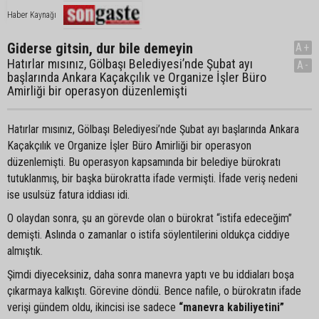
Haber Kaynağı
Giderse gitsin, dur bile demeyin
A+
Hatırlar mısınız, Gölbaşı Belediyesi’nde Şubat ayı
A-
başlarında Ankara Kaçakçılık ve Organize İşler Büro
Amirliği bir operasyon düzenlemişti
Hatırlar mısınız, Gölbaşı Belediyesi’nde Şubat ayı başlarında Ankara
Kaçakçılık ve Organize İşler Büro Amirliği bir operasyon
düzenlemişti. Bu operasyon kapsamında bir belediye bürokratı
tutuklanmış, bir başka bürokratta ifade vermişti. İfade veriş nedeni
ise usulsüz fatura iddiası idi.
O olaydan sonra, şu an görevde olan o bürokrat “istifa edeceğim”
demişti. Aslında o zamanlar o istifa söylentilerini oldukça ciddiye
almıştık.
Şimdi diyeceksiniz, daha sonra manevra yaptı ve bu iddiaları boşa
çıkarmaya kalkıştı. Görevine döndü. Bence nafile, o bürokratın ifade
verişi gündem oldu, ikincisi ise sadece
“manevra kabiliyetini”