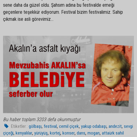
sene daha da güzel oldu. Şahsım adına bu festivalde emeği
geçenlere teşekkür ediyorum. Festival bizim festivalimiz. Sahip
çıkmak ise asli görevimiz…
Bu haber toplam 3203 defa okunmuştur
,
,
,
,
,
Etiketler :
gölbaşı
festival
cemil çiçek
yakup odabaşı
andezit
sevgi
,
,
,
,
,
,
,
çiçeği
kenyalılar
yürüyüş
kortej
konser
dans
mogan
attaürk sahil