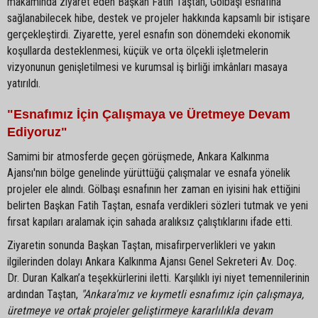
makamında ziyaret eden Başkan Fatih Taştan, Gölbaşı esnafına
sağlanabilecek hibe, destek ve projeler hakkında kapsamlı bir istişare
gerçekleştirdi. Ziyarette, yerel esnafın son dönemdeki ekonomik
koşullarda desteklenmesi, küçük ve orta ölçekli işletmelerin
vizyonunun genişletilmesi ve kurumsal iş birliği imkânları masaya
yatırıldı.
"Esnafımız İçin Çalışmaya ve Üretmeye Devam
Ediyoruz"
Samimi bir atmosferde geçen görüşmede, Ankara Kalkınma
Ajansı'nın bölge genelinde yürüttüğü çalışmalar ve esnafa yönelik
projeler ele alındı. Gölbaşı esnafının her zaman en iyisini hak ettiğini
belirten Başkan Fatih Taştan, esnafa verdikleri sözleri tutmak ve yeni
fırsat kapıları aralamak için sahada aralıksız çalıştıklarını ifade etti.
Ziyaretin sonunda Başkan Taştan, misafirperverlikleri ve yakın
ilgilerinden dolayı Ankara Kalkınma Ajansı Genel Sekreteri Av. Doç.
Dr. Duran Kalkan’a teşekkürlerini iletti. Karşılıklı iyi niyet temennilerinin
ardından Taştan,
"Ankara'mız ve kıymetli esnafımız için çalışmaya,
üretmeye ve ortak projeler geliştirmeye kararlılıkla devam