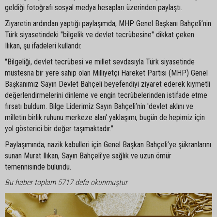
geldiği fotoğrafı sosyal medya hesapları üzerinden paylaştı.
Ziyaretin ardından yaptığı paylaşımda, MHP Genel Başkanı Bahçeli’nin
Türk siyasetindeki "bilgelik ve devlet tecrübesine" dikkat çeken
Ilıkan, şu ifadeleri kullandı:
"Bilgeliği, devlet tecrübesi ve millet sevdasıyla Türk siyasetinde
müstesna bir yere sahip olan Milliyetçi Hareket Partisi (MHP) Genel
Başkanımız Sayın Devlet Bahçeli beyefendiyi ziyaret ederek kıymetli
değerlendirmelerini dinleme ve engin tecrübelerinden istifade etme
fırsatı buldum. Bilge Liderimiz Sayın Bahçeli’nin 'devlet aklını ve
milletin birlik ruhunu merkeze alan' yaklaşımı, bugün de hepimiz için
yol gösterici bir değer taşımaktadır."
Paylaşımında, nazik kabulleri için Genel Başkan Bahçeli’ye şükranlarını
sunan Murat Ilıkan, Sayın Bahçeli’ye sağlık ve uzun ömür
temennisinde bulundu.
Bu haber toplam 5717 defa okunmuştur