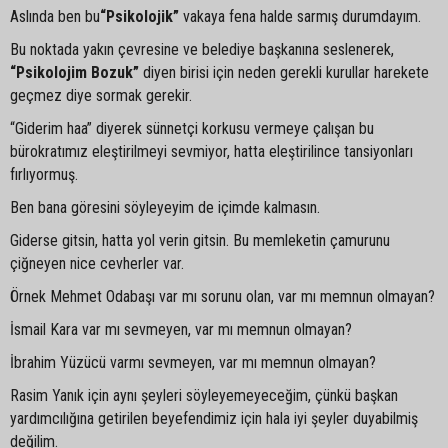
Aslında ben bu
“Psikolojik”
vakaya fena halde sarmış durumdayım.
Bu noktada yakın çevresine ve belediye başkanına seslenerek,
“Psikolojim Bozuk”
diyen birisi için neden gerekli kurullar harekete
geçmez diye sormak gerekir.
“Giderim haa” diyerek sünnetçi korkusu vermeye çalışan bu
bürokratımız eleştirilmeyi sevmiyor, hatta eleştirilince tansiyonları
fırlıyormuş.
Ben bana göresini söyleyeyim de içimde kalmasın.
Giderse gitsin, hatta yol verin gitsin. Bu memleketin çamurunu
çiğneyen nice cevherler var.
Örnek Mehmet Odabaşı var mı sorunu olan, var mı memnun olmayan?
İsmail Kara var mı sevmeyen, var mı memnun olmayan?
İbrahim Yüzücü varmı sevmeyen, var mı memnun olmayan?
Rasim Yanık için aynı şeyleri söyleyemeyeceğim, çünkü başkan
yardımcılığına getirilen beyefendimiz için hala iyi şeyler duyabilmiş
değilim.