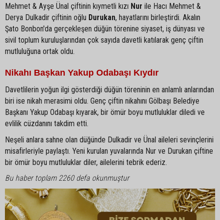
Mehmet & Ayşe Ünal çiftinin kıymetli kızı
Nur
ile Hacı Mehmet &
Derya Dulkadir çiftinin oğlu
Durukan
, hayatlarını birleştirdi. Akalın
Şato Bonbon'da gerçekleşen düğün törenine siyaset, iş dünyası ve
sivil toplum kuruluşlarından çok sayıda davetli katılarak genç çiftin
mutluluğuna ortak oldu.
Nikahı Başkan Yakup Odabaşı Kıydır
Davetlilerin yoğun ilgi gösterdiği düğün töreninin en anlamlı anlarından
biri ise nikah merasimi oldu. Genç çiftin nikahını Gölbaşı Belediye
Başkanı Yakup Odabaşı kıyarak, bir ömür boyu mutluluklar diledi ve
evlilik cüzdanını takdim etti.
Neşeli anlara sahne olan düğünde Dulkadir ve Ünal aileleri sevinçlerini
misafirleriyle paylaştı. Yeni kurulan yuvalarında Nur ve Durukan çiftine
bir ömür boyu mutluluklar diler, ailelerini tebrik ederiz.
Bu haber toplam 2260 defa okunmuştur