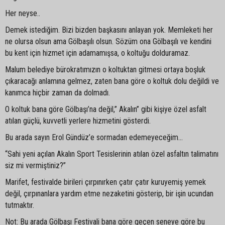
Her neyse..
Demek istediğim. Bizi bizden başkasını anlayan yok. Memleketi her
ne olursa olsun ama Gölbaşılı olsun. Sözüm ona Gölbaşılı ve kendini
bu kent için hizmet için adamamışsa, o koltuğu dolduramaz.
Malum belediye bürokratımızın o koltuktan gitmesi ortaya boşluk
çıkaracağı anlamına gelmez, zaten bana göre o koltuk dolu değildi ve
kanımca hiçbir zaman da dolmadı.
O koltuk bana göre Gölbaşı’na değil,” Akalın” gibi kişiye özel asfalt
atılan güçlü, kuvvetli yerlere hizmetini gösterdi.
Bu arada sayın Erol Gündüz’e sormadan edemeyeceğim…
“Sahi yeni açılan Akalın Sport Tesislerinin atılan özel asfaltın talimatını
siz mi vermiştiniz?”
Marifet, festivalde birileri çırpınırken çatır çatır kuruyemiş yemek
değil, çırpınanlara yardım etme nezaketini gösterip, bir işin ucundan
tutmaktır.
Not: Bu arada Gölbaşı Festivali bana göre geçen seneye göre bu