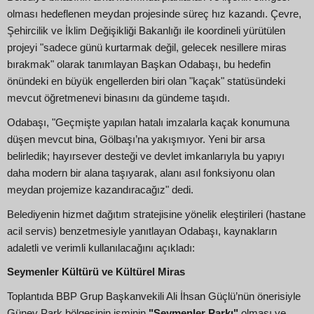
olması hedeflenen meydan projesinde süreç hız kazandı. Çevre,
Şehircilik ve İklim Değişikliği Bakanlığı ile koordineli yürütülen
projeyi "sadece günü kurtarmak değil, gelecek nesillere miras
bırakmak" olarak tanımlayan Başkan Odabaşı, bu hedefin
önündeki en büyük engellerden biri olan "kaçak" statüsündeki
mevcut öğretmenevi binasını da gündeme taşıdı.
Odabaşı, "Geçmişte yapılan hatalı imzalarla kaçak konumuna
düşen mevcut bina, Gölbaşı’na yakışmıyor. Yeni bir arsa
belirledik; hayırsever desteği ve devlet imkanlarıyla bu yapıyı
daha modern bir alana taşıyarak, alanı asıl fonksiyonu olan
meydan projemize kazandıracağız" dedi.
Belediyenin hizmet dağıtım stratejisine yönelik eleştirileri (hastane
acil servis) benzetmesiyle yanıtlayan Odabaşı, kaynakların
adaletli ve verimli kullanılacağını açıkladı:
Seymenler Kültürü ve Kültürel Miras
Toplantıda BBP Grup Başkanvekili Ali İhsan Güçlü’nün önerisiyle
Güney Park bölgesinin isminin
"Seymenler Parkı"
olması ve