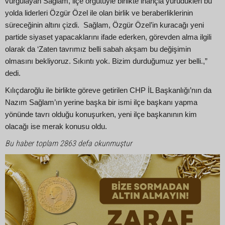
vurgulayan Sağlam, ilçe örgütüyle birlikte inançla yürüdükleri bu
yolda liderleri Özgür Özel ile olan birlik ve beraberliklerinin
süreceğinin altını çizdi. Sağlam, Özgür Özel’in kuracağı yeni
partide siyaset yapacaklarını ifade ederken, görevden alma ilgili
olarak da ‘Zaten tavrımız belli sabah akşam bu değişimin
olmasını bekliyoruz. Sıkıntı yok. Bizim durduğumuz yer belli.,”
dedi.
Kılıçdaroğlu ile birlikte göreve getirilen CHP İL Başkanlığı’nın da
Nazım Sağlam’ın yerine başka bir ismi ilçe başkanı yapma
yönünde tavrı olduğu konuşurken, yeni ilçe başkanının kim
olacağı ise merak konusu oldu.
Bu haber toplam 2863 defa okunmuştur