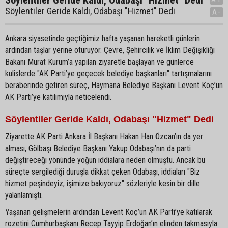
Söylentiler Geride Kaldı, Odabaşı "Hizmet" Dedi
A-
Ankara siyasetinde geçtiğimiz hafta yaşanan hareketli günlerin
ardından taşlar yerine oturuyor. Çevre, Şehircilik ve İklim Değişikliği
Bakanı Murat Kurum’a yapılan ziyaretle başlayan ve günlerce
kulislerde "AK Parti’ye geçecek belediye başkanları" tartışmalarını
beraberinde getiren süreç, Haymana Belediye Başkanı Levent Koç’un
AK Parti’ye katılımıyla neticelendi.
Söylentiler Geride Kaldı, Odabaşı "Hizmet" Dedi
Ziyarette AK Parti Ankara İl Başkanı Hakan Han Özcan’ın da yer
alması, Gölbaşı Belediye Başkanı Yakup Odabaşı’nın da parti
değiştireceği yönünde yoğun iddialara neden olmuştu. Ancak bu
süreçte sergilediği duruşla dikkat çeken Odabaşı, iddiaları "Biz
hizmet peşindeyiz, işimize bakıyoruz" sözleriyle kesin bir dille
yalanlamıştı.
Yaşanan gelişmelerin ardından Levent Koç’un AK Parti’ye katılarak
rozetini Cumhurbaşkanı Recep Tayyip Erdoğan’ın elinden takmasıyla