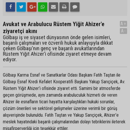
Avukat ve Arabulucu Rüstem Yiğit Ahizer'e
A+
ziyaretçi akını
A-
Gölbaşı iş ve siyaset dünyasının önde gelen isimleri,
başarılı çalışmaları ve özverili hukuk anlayışıyla dikkat
çeken Gölbaşı'nın genç ve başarılı avukatlarından
Rüstem Yiğit Ahizer’i ofisinde ziyaret etmeye devam
ediyor.
Gölbaşı Karma Esnaf ve Sanatkarlar Odası Başkanı Fatih Taştan ile
Gölbaşı Esnaf Kredi Kefalet Kooperatifi Başkanı Yakup Sarıçiçek, Av.
Rüstem Yiğit Ahizer’i ofisinde ziyaret etti. Samimi bir atmosferde
geçen görüşmede, aynı zamanda arabuluculuk hizmeti de veren
Ahizer ile esnafların ticari hayatta karşılaştıkları hukuki sorunlar,
çözüm önerileri ve sektörel gelişmeler üzerine verimli bir görüş
alışverişinde bulunuldu. Fatih Taştan ve Yakup Sarıçiçek, Ahizer’e
meslek hayatındaki başarılı çalışmalarından dolayı tebriklerini ileterek
misafirperverliği için teşekkür ettiler.