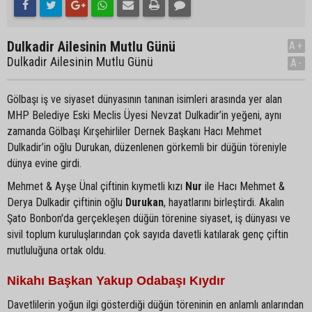
Dulkadir Ailesinin Mutlu Günü
A+
Dulkadir Ailesinin Mutlu Günü
A-
Gölbaşı iş ve siyaset dünyasının tanınan isimleri arasında yer alan
MHP Belediye Eski Meclis Üyesi Nevzat Dulkadir’in yeğeni, aynı
zamanda Gölbaşı Kırşehirliler Dernek Başkanı Hacı Mehmet
Dulkadir’in oğlu Durukan, düzenlenen görkemli bir düğün töreniyle
dünya evine girdi.
Mehmet & Ayşe Ünal çiftinin kıymetli kızı
Nur
ile Hacı Mehmet &
Derya Dulkadir çiftinin oğlu
Durukan
, hayatlarını birleştirdi. Akalın
Şato Bonbon'da gerçekleşen düğün törenine siyaset, iş dünyası ve
sivil toplum kuruluşlarından çok sayıda davetli katılarak genç çiftin
mutluluğuna ortak oldu.
Nikahı Başkan Yakup Odabaşı Kıydır
Davetlilerin yoğun ilgi gösterdiği düğün töreninin en anlamlı anlarından