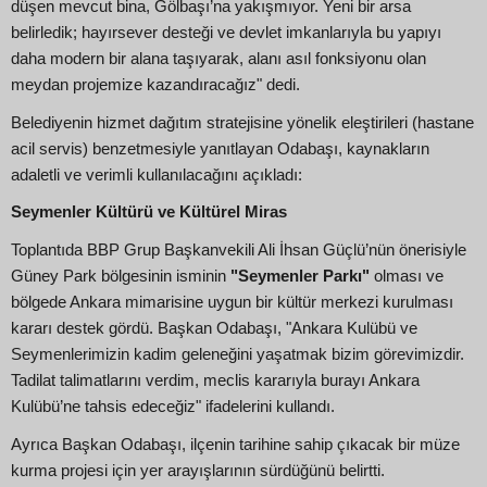
düşen mevcut bina, Gölbaşı’na yakışmıyor. Yeni bir arsa
belirledik; hayırsever desteği ve devlet imkanlarıyla bu yapıyı
daha modern bir alana taşıyarak, alanı asıl fonksiyonu olan
meydan projemize kazandıracağız" dedi.
Belediyenin hizmet dağıtım stratejisine yönelik eleştirileri (hastane
acil servis) benzetmesiyle yanıtlayan Odabaşı, kaynakların
adaletli ve verimli kullanılacağını açıkladı:
Seymenler Kültürü ve Kültürel Miras
Toplantıda BBP Grup Başkanvekili Ali İhsan Güçlü’nün önerisiyle
Güney Park bölgesinin isminin
"Seymenler Parkı"
olması ve
bölgede Ankara mimarisine uygun bir kültür merkezi kurulması
kararı destek gördü. Başkan Odabaşı, "Ankara Kulübü ve
Seymenlerimizin kadim geleneğini yaşatmak bizim görevimizdir.
Tadilat talimatlarını verdim, meclis kararıyla burayı Ankara
Kulübü’ne tahsis edeceğiz" ifadelerini kullandı.
Ayrıca Başkan Odabaşı, ilçenin tarihine sahip çıkacak bir müze
kurma projesi için yer arayışlarının sürdüğünü belirtti.