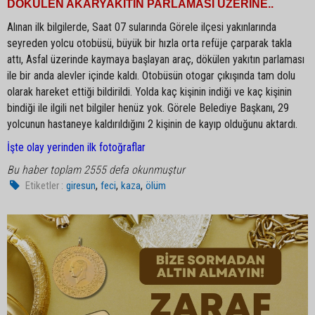
DÖKÜLEN AKARYAKITIN PARLAMASI ÜZERİNE..
Alınan ilk bilgilerde, Saat 07 sularında Görele ilçesi yakınlarında
seyreden yolcu otobüsü, büyük bir hızla orta refüje çarparak takla
attı, Asfal üzerinde kaymaya başlayan araç, dökülen yakıtın parlaması
ile bir anda alevler içinde kaldı. Otobüsün otogar çıkışında tam dolu
olarak hareket ettiği bildirildi. Yolda kaç kişinin indiği ve kaç kişinin
bindiği ile ilgili net bilgiler henüz yok. Görele Belediye Başkanı, 29
yolcunun hastaneye kaldırıldığını 2 kişinin de kayıp olduğunu aktardı.
İşte olay yerinden ilk fotoğraflar
Bu haber toplam 2555 defa okunmuştur
,
,
,
Etiketler :
giresun
feci
kaza
ölüm