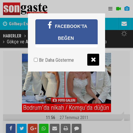
Gölbaşı Esnafının Sesi Ankara Kalkınma Ajansı'nda
Avukat ve 
FACEBOOK'TA
akını
HABERLER
BEĞEN
Gökçe ve Ali Yunanistan'da iki gün iki gece düğün yaptı
Bir Daha Gösterme
11:56
27 Temmuz 2011