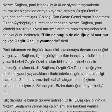
Nazım Sağlam, parti içindeki hukuki ve siyasi tartışmalarda
tavrını net bir şekilde ortaya koyarak, açıkça Özgür Özel’in
yanında saf tutmuştu. Gölbaşı Son Gaste Genel Yayın Yönetmeni
Özcan Aydoğdu’ya süreci değerlendiren Nazım Sağlam, parti
içindeki hukuki ve siyasi tartışmalarda tavrının en başından beri
net olduğunu belirterek,
"Dün de bugün de olduğu gibi tavrımız
açıkça Özgür Özel’in yanındadır"
dedi.
Parti tabanının ve örgütün iradesini savunmaya devam edeceğini
vurgulayan Sağlam, ilçe örgütüyle birlikte inançla yürüdükleri bu
yolda liderleri Özgür Özel ile olan birlik ve beraberliklerinin
süreceğinin altını çizdi. Sağlam, Özgür Özel’in kuracağı yeni
partide siyaset yapacaklarını ifade ederken, görevden alma ilgili
olarak da ‘Zaten tavrımız belli sabah akşam bu değişimin
olmasını bekliyoruz. Sıkıntı yok. Bizim durduğumuz yer belli.,”
dedi.
Kılıçdaroğlu ile birlikte göreve getirilen CHP İL Başkanlığı’nın da
Nazım Sağlam’ın yerine başka bir ismi ilçe başkanı yapma