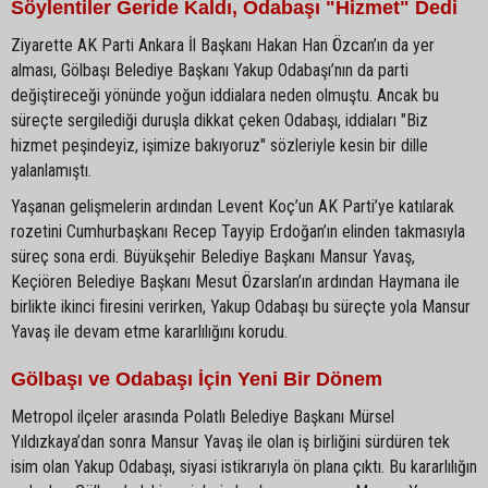
Söylentiler Geride Kaldı, Odabaşı "Hizmet" Dedi
Ziyarette AK Parti Ankara İl Başkanı Hakan Han Özcan’ın da yer
alması, Gölbaşı Belediye Başkanı Yakup Odabaşı’nın da parti
değiştireceği yönünde yoğun iddialara neden olmuştu. Ancak bu
süreçte sergilediği duruşla dikkat çeken Odabaşı, iddiaları "Biz
hizmet peşindeyiz, işimize bakıyoruz" sözleriyle kesin bir dille
yalanlamıştı.
Yaşanan gelişmelerin ardından Levent Koç’un AK Parti’ye katılarak
rozetini Cumhurbaşkanı Recep Tayyip Erdoğan’ın elinden takmasıyla
süreç sona erdi. Büyükşehir Belediye Başkanı Mansur Yavaş,
Keçiören Belediye Başkanı Mesut Özarslan’ın ardından Haymana ile
birlikte ikinci firesini verirken, Yakup Odabaşı bu süreçte yola Mansur
Yavaş ile devam etme kararlılığını korudu.
Gölbaşı ve Odabaşı İçin Yeni Bir Dönem
Metropol ilçeler arasında Polatlı Belediye Başkanı Mürsel
Yıldızkaya’dan sonra Mansur Yavaş ile olan iş birliğini sürdüren tek
isim olan Yakup Odabaşı, siyasi istikrarıyla ön plana çıktı. Bu kararlılığın