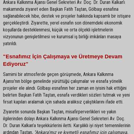
Ankara Kalkınma Ajansı Genel Sekreteri Av. Doç. Dr. Duran Kalkan’ı
makamında ziyaret eden Başkan Fatih Taştan, Gölbaşı esnafına
sağlanabilecek hibe, destek ve projeler hakkında kapsamlı bir istişare
gerçekleştirdi. Ziyarette, yerel esnafın son dönemdeki ekonomik
koşullarda desteklenmesi, küçük ve orta ölçekli işletmelerin
vizyonunun genişletilmesi ve kurumsal iş birliği imkânları masaya
yatırıldı.
"Esnafımız İçin Çalışmaya ve Üretmeye Devam
Ediyoruz"
Samimi bir atmosferde geçen görüşmede, Ankara Kalkınma
Ajansı'nın bölge genelinde yürüttüğü çalışmalar ve esnafa yönelik
projeler ele alındı. Gölbaşı esnafının her zaman en iyisini hak ettiğini
belirten Başkan Fatih Taştan, esnafa verdikleri sözleri tutmak ve yeni
fırsat kapıları aralamak için sahada aralıksız çalıştıklarını ifade etti.
Ziyaretin sonunda Başkan Taştan, misafirperverlikleri ve yakın
ilgilerinden dolayı Ankara Kalkınma Ajansı Genel Sekreteri Av. Doç.
Dr. Duran Kalkan’a teşekkürlerini iletti. Karşılıklı iyi niyet temennilerinin
ardından Taştan,
"Ankara'mız ve kıymetli esnafımız için çalışmaya,