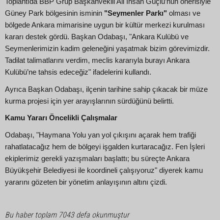
Toplantıda BBP Grup Başkanvekili Ali İhsan Güçlü’nün önerisiyle
Güney Park bölgesinin isminin
"Seymenler Parkı"
olması ve
bölgede Ankara mimarisine uygun bir kültür merkezi kurulması
kararı destek gördü. Başkan Odabaşı, "Ankara Kulübü ve
Seymenlerimizin kadim geleneğini yaşatmak bizim görevimizdir.
Tadilat talimatlarını verdim, meclis kararıyla burayı Ankara
Kulübü’ne tahsis edeceğiz" ifadelerini kullandı.
Ayrıca Başkan Odabaşı, ilçenin tarihine sahip çıkacak bir müze
kurma projesi için yer arayışlarının sürdüğünü belirtti.
Kamu Yararı Öncelikli Çalışmalar
Odabaşı, "Haymana Yolu yan yol çıkışını açarak hem trafiği
rahatlatacağız hem de bölgeyi işgalden kurtaracağız. Fen İşleri
ekiplerimiz gerekli yazışmaları başlattı; bu süreçte Ankara
Büyükşehir Belediyesi ile koordineli çalışıyoruz" diyerek kamu
yararını gözeten bir yönetim anlayışının altını çizdi.
Bu haber toplam 7043 defa okunmuştur