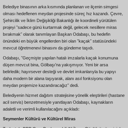
Belediye binasının arka kısmında planlanan ve ilçenin simgesi
olması hedeflenen meydan projesinde süreç hız kazandı. Çevre,
Şehircilik ve İklim Değişikliği Bakanlığı ile koordineli yürütülen
projeyi "sadece günü kurtarmak değil, gelecek nesillere miras
bırakmak" olarak tanımlayan Başkan Odabaşı, bu hedefin
önündeki en büyük engellerden biri olan "kaçak" statüsündeki
mevcut öğretmenevi binasını da gündeme taşıdı.
Odabaşı, "Geçmişte yapılan hatalı imzalarla kaçak konumuna
düşen mevcut bina, Gölbaşı’na yakışmıyor. Yeni bir arsa
belirledik; hayırsever desteği ve devlet imkanlarıyla bu yapıyı
daha modern bir alana taşıyarak, alanı asıl fonksiyonu olan
meydan projemize kazandıracağız" dedi.
Belediyenin hizmet dağıtım stratejisine yönelik eleştirileri (hastane
acil servis) benzetmesiyle yanıtlayan Odabaşı, kaynakların
adaletli ve verimli kullanılacağını açıkladı:
Seymenler Kültürü ve Kültürel Miras