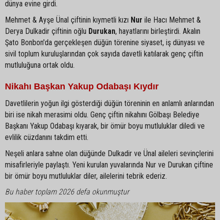
dünya evine girdi.
Mehmet & Ayşe Ünal çiftinin kıymetli kızı
Nur
ile Hacı Mehmet &
Derya Dulkadir çiftinin oğlu
Durukan
, hayatlarını birleştirdi. Akalın
Şato Bonbon'da gerçekleşen düğün törenine siyaset, iş dünyası ve
sivil toplum kuruluşlarından çok sayıda davetli katılarak genç çiftin
mutluluğuna ortak oldu.
Nikahı Başkan Yakup Odabaşı Kıydır
Davetlilerin yoğun ilgi gösterdiği düğün töreninin en anlamlı anlarından
biri ise nikah merasimi oldu. Genç çiftin nikahını Gölbaşı Belediye
Başkanı Yakup Odabaşı kıyarak, bir ömür boyu mutluluklar diledi ve
evlilik cüzdanını takdim etti.
Neşeli anlara sahne olan düğünde Dulkadir ve Ünal aileleri sevinçlerini
misafirleriyle paylaştı. Yeni kurulan yuvalarında Nur ve Durukan çiftine
bir ömür boyu mutluluklar diler, ailelerini tebrik ederiz.
Bu haber toplam 2026 defa okunmuştur