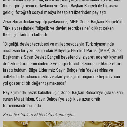
Ilıkan, görüşmenin detaylarını ve Genel Başkan Bahçeli ile bir araya
geldiği fotoğrafı sosyal medya hesapları üzerinden paylaştı.
Ziyaretin ardından yaptığı paylaşımda, MHP Genel Başkanı Bahçeli’nin
Türk siyasetindeki "bilgelik ve devlet tecrübesine" dikkat çeken
Ilıkan, şu ifadeleri kullandı:
"Bilgeliği, devlet tecrübesi ve millet sevdasıyla Türk siyasetinde
müstesna bir yere sahip olan Milliyetçi Hareket Partisi (MHP) Genel
Başkanımız Sayın Devlet Bahçeli beyefendiyi ziyaret ederek kıymetli
değerlendirmelerini dinleme ve engin tecrübelerinden istifade etme
fırsatı buldum. Bilge Liderimiz Sayın Bahçeli’nin 'devlet aklını ve
milletin birlik ruhunu merkeze alan' yaklaşımı, bugün de hepimiz için
yol gösterici bir değer taşımaktadır."
Paylaşımında, nazik kabulleri için Genel Başkan Bahçeli’ye şükranlarını
sunan Murat Ilıkan, Sayın Bahçeli’ye sağlık ve uzun ömür
temennisinde bulundu.
Bu haber toplam 5660 defa okunmuştur