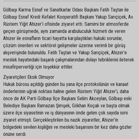
Gölbaşı Karma Esnaf ve Sanatkarlar Odası Başkanı Fatih Taştan ile
Gölbaşı Esnaf Kredi Kefalet Kooperatifi Başkanı Yakup Sarıçiçek, Av.
Rüstem Yiğit Ahizer’i ofisinde ziyaret etti. Samimi bir atmosferde
geçen görüşmede, aynı zamanda arabuluculuk hizmeti de veren
Ahizer ile esnafların ticari hayatta karşılaştıkları hukuki sorunlar,
çözüm önerileri ve sektörel gelişmeler üzerine verimli bir görüş
alışverişinde bulunuldu. Fatih Taştan ve Yakup Sarıçiçek, Ahizer’e
meslek hayatındaki başarılı çalışmalarından dolayı tebriklerini ileterek
misafirperverliği için teşekkür ettiler.
Ziyaretçileri Eksik Olmuyor
Hukuk bürosu açıldığı günden bu yana ilçe protokolünün ve kanaat
önderlerinin uğrak noktası haline gelen Rüstem Yiğit Ahizer’i, daha
önce de AK Parti Gölbaşı İlçe Başkanı Selim Akceylan, Gölbaşı eski
Belediye Başkanı Ramazan Şimşek, Gökhan Koçak ve başta olmak
üzere ilçe siyasetinin ve iş dünyasının önde gelen çok sayıda ismi
ziyaret etmişti. Gerçekleştirilen bu nazik ziyaretler, Ahizer’in
bölgedeki sevilen kişiliğini ve mesleki başarısını bir kez daha gözler
önüne serdi.