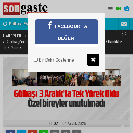
Gölbaşı Esnafının Sesi Ankara Kalkınma Ajansı'nda
Avukat ve 
FACEBOOK'TA
akını
HABERLER
GÜNDEM
GÖLBAŞI
BEĞEN
Gölbaşı’nda 3 Aralık Dünya Engelliler Günü: Dört Farklı Etkinlikte
Tek Yürek
Bir Daha Gösterme
11:02
04 Aralık 2025