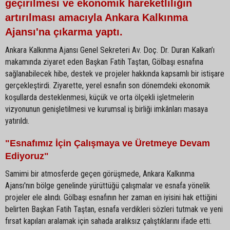
geçirilmesi ve ekonomik hareketliliğin
artırılması amacıyla Ankara Kalkınma
Ajansı'na çıkarma yaptı.
Ankara Kalkınma Ajansı Genel Sekreteri Av. Doç. Dr. Duran Kalkan’ı
makamında ziyaret eden Başkan Fatih Taştan, Gölbaşı esnafına
sağlanabilecek hibe, destek ve projeler hakkında kapsamlı bir istişare
gerçekleştirdi. Ziyarette, yerel esnafın son dönemdeki ekonomik
koşullarda desteklenmesi, küçük ve orta ölçekli işletmelerin
vizyonunun genişletilmesi ve kurumsal iş birliği imkânları masaya
yatırıldı.
"Esnafımız İçin Çalışmaya ve Üretmeye Devam
Ediyoruz"
Samimi bir atmosferde geçen görüşmede, Ankara Kalkınma
Ajansı'nın bölge genelinde yürüttüğü çalışmalar ve esnafa yönelik
projeler ele alındı. Gölbaşı esnafının her zaman en iyisini hak ettiğini
belirten Başkan Fatih Taştan, esnafa verdikleri sözleri tutmak ve yeni
fırsat kapıları aralamak için sahada aralıksız çalıştıklarını ifade etti.