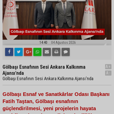
14:40
04 Ağustos 2026
Gölbaşı Esnafının Sesi Ankara Kalkınma
A+
Ajansı'nda
A-
Gölbaşı Esnafının Sesi Ankara Kalkınma Ajansı'nda
Gölbaşı Esnaf ve Sanatkârlar Odası Başkanı
Fatih Taştan, Gölbaşı esnafının
güçlendirilmesi, yeni projelerin hayata