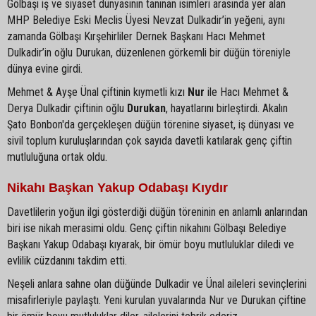
Gölbaşı iş ve siyaset dünyasının tanınan isimleri arasında yer alan
MHP Belediye Eski Meclis Üyesi Nevzat Dulkadir’in yeğeni, aynı
zamanda Gölbaşı Kırşehirliler Dernek Başkanı Hacı Mehmet
Dulkadir’in oğlu Durukan, düzenlenen görkemli bir düğün töreniyle
dünya evine girdi.
Mehmet & Ayşe Ünal çiftinin kıymetli kızı
Nur
ile Hacı Mehmet &
Derya Dulkadir çiftinin oğlu
Durukan
, hayatlarını birleştirdi. Akalın
Şato Bonbon'da gerçekleşen düğün törenine siyaset, iş dünyası ve
sivil toplum kuruluşlarından çok sayıda davetli katılarak genç çiftin
mutluluğuna ortak oldu.
Nikahı Başkan Yakup Odabaşı Kıydır
Davetlilerin yoğun ilgi gösterdiği düğün töreninin en anlamlı anlarından
biri ise nikah merasimi oldu. Genç çiftin nikahını Gölbaşı Belediye
Başkanı Yakup Odabaşı kıyarak, bir ömür boyu mutluluklar diledi ve
evlilik cüzdanını takdim etti.
Neşeli anlara sahne olan düğünde Dulkadir ve Ünal aileleri sevinçlerini
misafirleriyle paylaştı. Yeni kurulan yuvalarında Nur ve Durukan çiftine