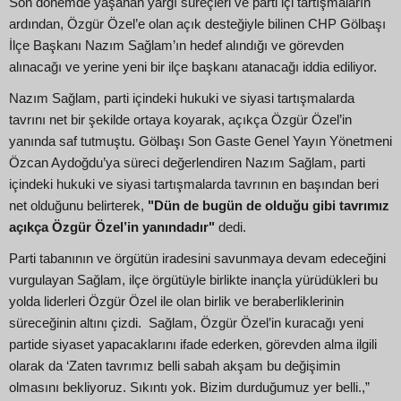
Son dönemde yaşanan yargı süreçleri ve parti içi tartışmaların
ardından, Özgür Özel’e olan açık desteğiyle bilinen CHP Gölbaşı
İlçe Başkanı Nazım Sağlam’ın hedef alındığı ve görevden
alınacağı ve yerine yeni bir ilçe başkanı atanacağı iddia ediliyor.
Nazım Sağlam, parti içindeki hukuki ve siyasi tartışmalarda
tavrını net bir şekilde ortaya koyarak, açıkça Özgür Özel’in
yanında saf tutmuştu. Gölbaşı Son Gaste Genel Yayın Yönetmeni
Özcan Aydoğdu’ya süreci değerlendiren Nazım Sağlam, parti
içindeki hukuki ve siyasi tartışmalarda tavrının en başından beri
net olduğunu belirterek,
"Dün de bugün de olduğu gibi tavrımız
açıkça Özgür Özel’in yanındadır"
dedi.
Parti tabanının ve örgütün iradesini savunmaya devam edeceğini
vurgulayan Sağlam, ilçe örgütüyle birlikte inançla yürüdükleri bu
yolda liderleri Özgür Özel ile olan birlik ve beraberliklerinin
süreceğinin altını çizdi. Sağlam, Özgür Özel’in kuracağı yeni
partide siyaset yapacaklarını ifade ederken, görevden alma ilgili
olarak da ‘Zaten tavrımız belli sabah akşam bu değişimin
olmasını bekliyoruz. Sıkıntı yok. Bizim durduğumuz yer belli.,”