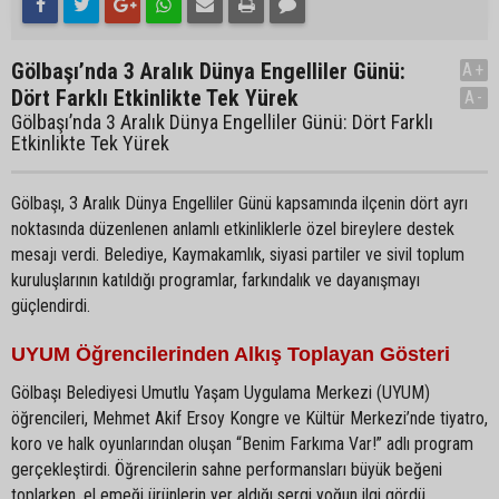
Gölbaşı’nda 3 Aralık Dünya Engelliler Günü:
A+
Dört Farklı Etkinlikte Tek Yürek
A-
Gölbaşı’nda 3 Aralık Dünya Engelliler Günü: Dört Farklı
Etkinlikte Tek Yürek
Gölbaşı, 3 Aralık Dünya Engelliler Günü kapsamında ilçenin dört ayrı
noktasında düzenlenen anlamlı etkinliklerle özel bireylere destek
mesajı verdi. Belediye, Kaymakamlık, siyasi partiler ve sivil toplum
kuruluşlarının katıldığı programlar, farkındalık ve dayanışmayı
güçlendirdi.
UYUM Öğrencilerinden Alkış Toplayan Gösteri
Gölbaşı Belediyesi Umutlu Yaşam Uygulama Merkezi (UYUM)
öğrencileri, Mehmet Akif Ersoy Kongre ve Kültür Merkezi’nde tiyatro,
koro ve halk oyunlarından oluşan “Benim Farkıma Var!” adlı program
gerçekleştirdi. Öğrencilerin sahne performansları büyük beğeni
toplarken, el emeği ürünlerin yer aldığı sergi yoğun ilgi gördü.