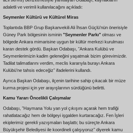
adaletli ve verimli kullanılacağını açıkladı:
Seymenler Kültürü ve Kültürel Miras
Toplantıda BBP Grup Başkanvekili Ali İhsan Güçlü’nün önerisiyle
Güney Park bölgesinin isminin
"Seymenler Parkı"
olması ve
bölgede Ankara mimarisine uygun bir kültür merkezi kurulması
kararı destek gördü. Başkan Odabaşı, "Ankara Kulübü ve
Seymenlerimizin kadim geleneğini yaşatmak bizim görevimizdir.
Tadilat talimatlarını verdim, meclis kararıyla burayı Ankara
Kulübü’ne tahsis edeceğiz" ifadelerini kullandı.
Ayrıca Başkan Odabaşı, ilçenin tarihine sahip çıkacak bir müze
kurma projesi için yer arayışlarının sürdüğünü belirtti.
Kamu Yararı Öncelikli Çalışmalar
Odabaşı, "Haymana Yolu yan yol çıkışını açarak hem trafiği
rahatlatacağız hem de bölgeyi işgalden kurtaracağız. Fen İşleri
ekiplerimiz gerekli yazışmaları başlattı; bu süreçte Ankara
Büyükşehir Belediyesi ile koordineli çalışıyoruz" diyerek kamu