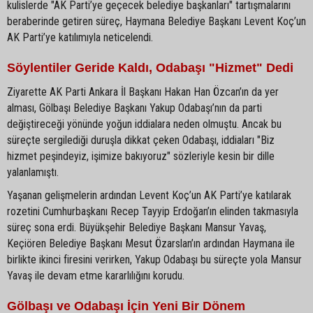
kulislerde "AK Parti’ye geçecek belediye başkanları" tartışmalarını
beraberinde getiren süreç, Haymana Belediye Başkanı Levent Koç’un
AK Parti’ye katılımıyla neticelendi.
Söylentiler Geride Kaldı, Odabaşı "Hizmet" Dedi
Ziyarette AK Parti Ankara İl Başkanı Hakan Han Özcan’ın da yer
alması, Gölbaşı Belediye Başkanı Yakup Odabaşı’nın da parti
değiştireceği yönünde yoğun iddialara neden olmuştu. Ancak bu
süreçte sergilediği duruşla dikkat çeken Odabaşı, iddiaları "Biz
hizmet peşindeyiz, işimize bakıyoruz" sözleriyle kesin bir dille
yalanlamıştı.
Yaşanan gelişmelerin ardından Levent Koç’un AK Parti’ye katılarak
rozetini Cumhurbaşkanı Recep Tayyip Erdoğan’ın elinden takmasıyla
süreç sona erdi. Büyükşehir Belediye Başkanı Mansur Yavaş,
Keçiören Belediye Başkanı Mesut Özarslan’ın ardından Haymana ile
birlikte ikinci firesini verirken, Yakup Odabaşı bu süreçte yola Mansur
Yavaş ile devam etme kararlılığını korudu.
Gölbaşı ve Odabaşı İçin Yeni Bir Dönem