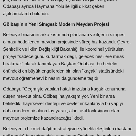
Odabaşı ayrıca Haymana Yolu ile ilgili dikkat çeken
açıklamalarda bulundu.
Gölbaşı’nın Yeni Simgesi: Modern Meydan Projesi
Belediye binasının arka kısmında planlanan ve ilçenin simgesi
olması hedeflenen meydan projesinde süreç hız kazandı. Çevre,
Şehircilik ve İklim Değişikliği Bakanlığı ile koordineli yürütülen
projeyi "sadece günü kurtarmak değil, gelecek nesillere miras
bırakmak" olarak tanımlayan Başkan Odabaşı, bu hedefin
önündeki en büyük engellerden biri olan "kaçak" statüsündeki
mevcut öğretmenevi binasını da gündeme taşıdı.
Odabaşı, "Geçmişte yapılan hatalı imzalarla kaçak konumuna
düşen mevcut bina, Gölbaşı’na yakışmıyor. Yeni bir arsa
belirledik; hayırsever desteği ve devlet imkanlarıyla bu yapıyı
daha modern bir alana taşıyarak, alanı asıl fonksiyonu olan
meydan projemize kazandıracağız" dedi.
Belediyenin hizmet dağıtım stratejisine yönelik eleştirileri (hastane
acil servis) benzetmesiyle yanıtlayan Odabaşı, kaynakların