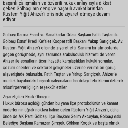
başarılı çalışmaları ve özverili hukuk anlayışıyla dikkat
çeken Gölbaşı'nın genç ve başarılı avukatlarından
Rüstem Yiğit Ahizer’i ofisinde ziyaret etmeye devam
ediyor.
Gölbaşı Karma Esnaf ve Sanatkarlar Odası Başkanı Fatih Taştan ile
Gölbaşı Esnaf Kredi Kefalet Kooperatifi Başkanı Yakup Sarıçiçek, Av.
Rüstem Yiğit Ahizer’i ofisinde ziyaret etti. Samimi bir atmosferde
geçen görüşmede, aynı zamanda arabuluculuk hizmeti de veren
Ahizer ile esnafların ticari hayatta karşılaştıkları hukuki sorunlar,
çözüm önerileri ve sektörel gelişmeler üzerine verimli bir görüş
alışverişinde bulunuldu. Fatih Taştan ve Yakup Sarıçiçek, Ahizer’e
meslek hayatındaki başarılı çalışmalarından dolayı tebriklerini ileterek
misafirperverliği için teşekkür ettiler.
Ziyaretçileri Eksik Olmuyor
Hukuk bürosu açıldığı günden bu yana ilçe protokolünün ve kanaat
önderlerinin uğrak noktası haline gelen Rüstem Yiğit Ahizer’i, daha
önce de AK Parti Gölbaşı İlçe Başkanı Selim Akceylan, Gölbaşı eski
Belediye Başkanı Ramazan Şimşek, Gökhan Koçak ve başta olmak