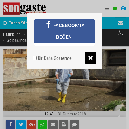
Tuhan Yılmaz'ın mutlu günü
Dulkadir A
FACEBOOK'TA
HABERLER
GÜNDEM
GÖLBAŞI
BEĞEN
Gölbaşı'nda sineklerle mücadele
Bir Daha Gösterme
12:40
31 Temmuz 2018