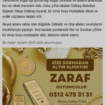
Davetlilerin yoğun ilgi gösterdiği düğün töreninin en anlamlı anlarından
biri ise nikah merasimi oldu. Genç çiftin nikahını Gölbaşı Belediye
Başkanı Yakup Odabaşı kıyarak, bir ömür boyu mutluluklar diledi ve
evlilik cüzdanını takdim etti.
Neşeli anlara sahne olan düğünde Dulkadir ve Ünal aileleri sevinçlerini
misafirleriyle paylaştı. Yeni kurulan yuvalarında Nur ve Durukan çiftine
bir ömür boyu mutluluklar diler, ailelerini tebrik ederiz.
Bu haber toplam 2605 defa okunmuştur