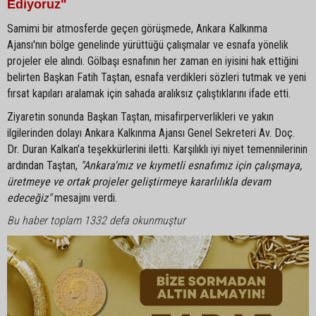
Ediyoruz"
Samimi bir atmosferde geçen görüşmede, Ankara Kalkınma
Ajansı'nın bölge genelinde yürüttüğü çalışmalar ve esnafa yönelik
projeler ele alındı. Gölbaşı esnafının her zaman en iyisini hak ettiğini
belirten Başkan Fatih Taştan, esnafa verdikleri sözleri tutmak ve yeni
fırsat kapıları aralamak için sahada aralıksız çalıştıklarını ifade etti.
Ziyaretin sonunda Başkan Taştan, misafirperverlikleri ve yakın
ilgilerinden dolayı Ankara Kalkınma Ajansı Genel Sekreteri Av. Doç.
Dr. Duran Kalkan’a teşekkürlerini iletti. Karşılıklı iyi niyet temennilerinin
ardından Taştan,
"Ankara'mız ve kıymetli esnafımız için çalışmaya,
üretmeye ve ortak projeler geliştirmeye kararlılıkla devam
edeceğiz"
mesajını verdi.
Bu haber toplam 1332 defa okunmuştur