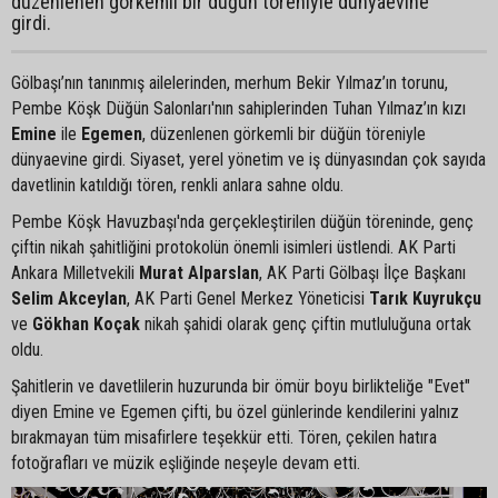
düzenlenen görkemli bir düğün töreniyle dünyaevine
girdi.
Gölbaşı’nın tanınmış ailelerinden, merhum Bekir Yılmaz’ın torunu,
Pembe Köşk Düğün Salonları'nın sahiplerinden Tuhan Yılmaz’ın kızı
Emine
ile
Egemen
, düzenlenen görkemli bir düğün töreniyle
dünyaevine girdi. Siyaset, yerel yönetim ve iş dünyasından çok sayıda
davetlinin katıldığı tören, renkli anlara sahne oldu.
Pembe Köşk Havuzbaşı'nda gerçekleştirilen düğün töreninde, genç
çiftin nikah şahitliğini protokolün önemli isimleri üstlendi. AK Parti
Ankara Milletvekili
Murat Alparslan
, AK Parti Gölbaşı İlçe Başkanı
Selim Akceylan
, AK Parti Genel Merkez Yöneticisi
Tarık Kuyrukçu
ve
Gökhan Koçak
nikah şahidi olarak genç çiftin mutluluğuna ortak
oldu.
Şahitlerin ve davetlilerin huzurunda bir ömür boyu birlikteliğe "Evet"
diyen Emine ve Egemen çifti, bu özel günlerinde kendilerini yalnız
bırakmayan tüm misafirlere teşekkür etti. Tören, çekilen hatıra
fotoğrafları ve müzik eşliğinde neşeyle devam etti.