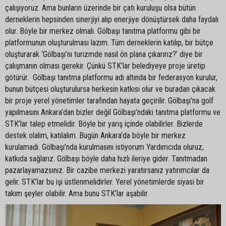
çalışıyoruz. Ama bunların üzerinde bir çatı kuruluşu olsa bütün
derneklerin hepsinden sinerjiyi alıp enerjiye dönüştürsek daha faydalı
olur. Böyle bir merkez olmalı. Gölbaşı tanıtma platformu gibi bir
platformunun oluşturulması lazım. Tüm derneklerin katılıp, bir bütçe
oluşturarak ‘Gölbaşı’nı turizmde nasıl ön plana çıkarırız?’ diye bir
çalışmanın olması gerekir. Çünkü STK’lar belediyeye proje üretip
götürür. Gölbaşı tanıtma platformu adı altında bir federasyon kurulur,
bunun bütçesi oluşturulursa herkesin katkısı olur ve buradan çıkacak
bir proje yerel yönetimler tarafından hayata geçirilir. Gölbaşı’na golf
yapılmasını Ankara’dan bizler değil Gölbaşı’ndaki tanıtma platformu ve
STK’lar talep etmelidir. Böyle bir yarış içinde olabilirler. Bizlerde
destek olalım, katılalım. Bugün Ankara’da böyle bir merkez
kurulamadı. Gölbaşı’nda kurulmasını istiyorum Yardımcıda oluruz,
katkıda sağlarız. Gölbaşı böyle daha hızlı ileriye gider. Tanıtmadan
pazarlayamazsınız. Bir cazibe merkezi yaratırsanız yatırımcılar da
gelir. STK’lar bu işi üstlenmelidirler. Yerel yönetimlerde siyasi bir
takım şeyler olabilir. Ama bunu STK’lar aşabilir.