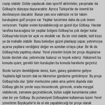
cazip olabilir. Gölde yapılacak olan sportif aktiviteler, yarışmalar da
Gölbaşı’nı dünyaya duyuracaktır. Ayrıca Türkiye’de de önemli bir
destinasyon olacaktır. Bunun yanı sıra valimizin ve bir takım
kuruluşların golf projesi var. Yaşlılar turizmine daha da çok önem
veriyorum. Yaşlılar evinin kurulabileceği en güzel ilçe Gölbaşı. Hacılar
tarafına kuracağınız bir yaşlılar bölgesi Gölbaşı’na çok değer katar.
Gölbaşı’nda böyle bir açık ve eksiklik var. Bu bir otel olabilir, tatil köyü
ya da mahalle olabilir. Bunu belediye güzel planlayıp yapar, yatırımcıya
açarsa yaşlılara verdiğiniz değer en azından ortaya çıkar. Bir ilk de
Gölbaşı’nda yapılmış olunur. Yerel yönetim böyle bir proje düşünürse
bizde destek olur, yatırımcılar buluruz ve teşvik ederiz. Hükümeti bu
konuda uyarır, gerekli tüm kuruluşları bu konuda harekete geçiririz.
Bizde turizm denildiğinde deniz, kum, güneş gündeme geliyor.
Yaşlılarla ilgili turizm dalı ne hikmetse gündeme getirilmiyor. Bu proje
Gölbaşı’nda olur. Şehir merkezine yakın ama şehrin dışında olan
Gölbaşı gibi bir yerde suyu hissedecek, görecek, orada meşgul
olabilecek, zamanını geçirebilecek, bütün sağlık kurumlarına yakın
olan bir yer Gölbaşı. Bu potansiyeli Gölbaşılının kullanması lazım Yerel
yönetimin Büyükşehir’in ile el ele yapabileceği bir proje olarak