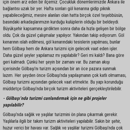
için önem arz eden bir ilçemiz. Çocukluk dönemlerimizde Ankara ile
bağlantısı uzak bir yer. Hafta sonları göl kenarına gidip piknik
yapabileceğimiz, mesire alanları olan hatta birçok özel teşebbüsün,
basındaki arkadaşlarımızın kurduğu kulüplerin olduğu bir beldeydi.
Büyükşehir kapsamına girdikten sonra daha da hızla gelişen bir bölge
oldu. Çok da güzel çalışmalar yapılıyor. Yakından takip ediyorum. Göl
kenarının ıslah edilmesi, göl kenarındaki tesislerin yapılması, bunlar
hem Gölbaşı hem de Ankara turizmi için gelecek vaat eden işler.
Daha güzel şeyler yapılamaz mı yapılabilir? Geri mi kaldı? Bana göre
geri kalmadı. Çünkü her şeyin bir zamanı var. Bu zaman akışı
içerisinde Gölbaşı’nı turizm açısından bir an öce pazara sunmak
lazım. Her şeyden önce Gölbaşı’nda yapılaşmanın çok katlı olmaması,
Gölbaşı turizmi açısından gelecek vaat etmekte. Bu yapı korunduğu
müddetçe Gölbaşı’nda birçok turizm aktiviteleri gerçekleştirilebilir.
- Gölbaşı’nda turizmi canlandırmak için ne gibi projeler
yapılabilir?
Gölbaşı’nda sağlık ve yaşlılar turizmini ön plana çıkarmak gerekir.
Yaşlılarla ilgili bir takım turizm aktiviteleri yapılabilir. Sakin bir şehir,
huzur verici bir havası var. Sağlık ve yaşlılar turizmi Gölbaşı’nda çok