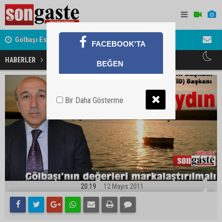
Gölbaşı Esnafının Sesi Ankara Kalkınma Ajansı'nda
Avukat ve 
FACEBOOK'TA
akını
Gölbaşı'nın değerleri markalaştırılmalı
HABERLER
BEĞEN
Bir Daha Gösterme
20:19
12 Mayıs 2011