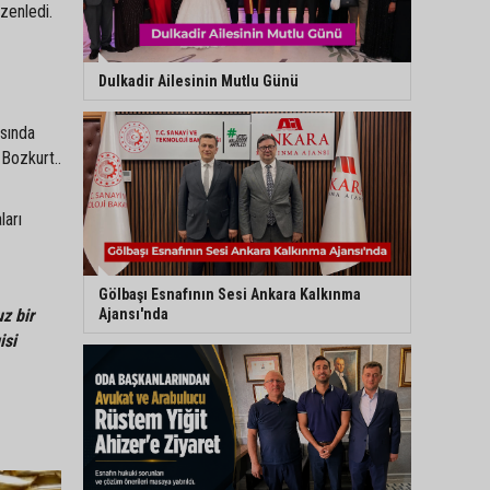
zenledi.
Dulkadir Ailesinin Mutlu Günü
asında
 Bozkurt..
ları
Gölbaşı Esnafının Sesi Ankara Kalkınma
Ajansı'nda
z bir
isi