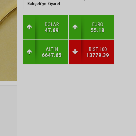
Bahçeli'ye Ziyaret
DOLAR
EURO
47.69
55.18
ALTIN
BIST 100
6647.65
13779.39