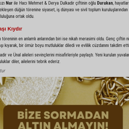
kızı
Nur
ile Hacı Mehmet & Derya Dulkadir çiftinin oğlu
Durukan
, hayatlar
ekleşen düğün törenine siyaset, iş dünyası ve sivil toplum kuruluşlarından
tluluğuna ortak oldu.
şı Kıydır
 töreninin en anlamlı anlarından biri ise nikah merasimi oldu. Genç çiftin ni
kıyarak, bir ömür boyu mutluluklar diledi ve evlilik cüzdanını takdim etti
r ve Ünal aileleri sevinçlerini misafirleriyle paylaştı. Yeni kurulan yuvala
klar diler, ailelerini tebrik ederiz.
tur