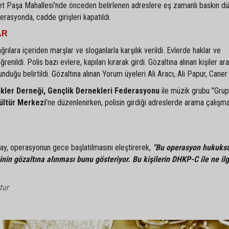
t Paşa Mahallesi'nde önceden belirlenen adreslere eş zamanlı baskın dü
erasyonda, cadde girişleri kapatıldı.
AR
ağrılara içeriden marşlar ve sloganlarla karşılık verildi. Evlerde haklar ve
renildi. Polis bazı evlere, kapıları kırarak girdi. Gözaltına alınan kişiler ar
uğu belirtildi. Gözaltına alınan Yorum üyeleri Ali Aracı, Ali Papur, Caner
ükler Derneği, Gençlik Dernekleri Federasyonu
ile müzik grubu "Grup
Kültür Merkezi
'ne düzenlenirken, polisin girdiği adreslerde arama çalışma
y, operasyonun gece başlatılmasını eleştirerek,
"Bu operasyon hukuksu
in gözaltına alınması bunu gösteriyor. Bu kişilerin DHKP-C ile ne ilg
tur