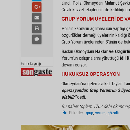
alındı. Polis, Okmeydanı Mahmut Şevke
Çevik kuvvet ekiplerinin de katıldığı op
GRUP YORUM ÜYELERİ DE V
Polisin kapıların açılması için yaptığı ç
özgürlükler derneği üyelerinin kaldığı öğ
Grup Yorum üyelerinden 3'ünün de bulund
Baskın Okmeydanı
Haklar ve Özgürl
Yorum'un çalışmalarını yürüttüğü
İdil 
Haber Kaynağı
devam ediyor.
HUKUKSUZ OPERASYON
Okmeydanı'na gelen avukat Taylan Tana
operasyondur. Grup Yorum'un 3 üyesin
olabilir"
dedi.
Bu haber toplam 1762 defa okunmuş
,
,
Etiketler :
grup
yorum
gözaltı