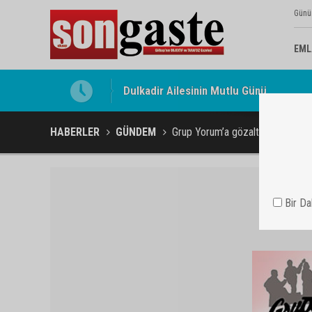
Günü
EML
Gölbaşı Esnafının Sesi Ankara Kalkınma
HABERLER
GÜNDEM
Grup Yorum’a gözaltı
Bir D