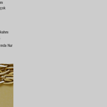
ını
 çok
kahını
.
rında Nur