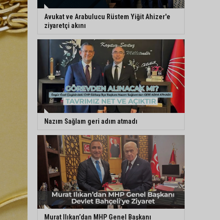
Avukat ve Arabulucu Rüstem Yiğit Ahizer'e
ziyaretçi akını
Nazım Sağlam geri adım atmadı
Murat Ilıkan’dan MHP Genel Başkanı