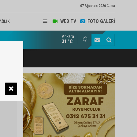
07 Ağustos 2026
Cuma
WEB TV
FOTO GALERİ
AĞLIK
Ankara
ukat ve Arabulucu Rüstem Yiğit Ahizer'e ziyaretçi akını
31 °C