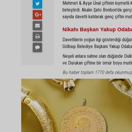
Mehmet & Ayşe Ünal çiftinin kıymetli 
birleştirdi. Akalın Şato Bonbon'da gerç
sayıda davetli katılarak genç çiftin mu
Nikahı Başkan Yakup Odaba
Davetlilerin yoğun ilgi gösterdiği düğün
Gölbaşı Belediye Başkanı Yakup Odabaşı 
Neşeli anlara sahne olan düğünde Dulkadi
ve Durukan çiftine bir ömür boyu mutlulu
Bu haber toplam 1770 defa okunmuş