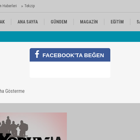
n Haberleri
Tekzip
AK
ANA SAYFA
GÜNDEM
MAGAZİN
EĞİTİM
S
 Ajansı'nda
Av
KÜLTÜR-SANAT
SPOR
RÖPORTAJ
FACEBOOK'TA BEĞEN
aha Gösterme