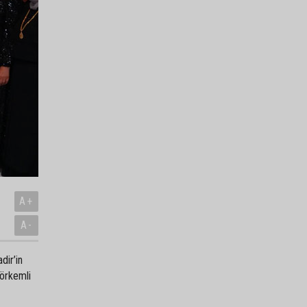
A+
A-
dir’in
görkemli