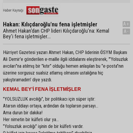
Haber Kaynağı
Hakan: Kılıçdaroğlu'nu fena işletmişler
A+
Ahmet Hakan'dan CHP lideri Kılıçdaroğlu'na: Kemal
A-
Bey'i fena işletmişler...
Hürriyet Gazetesi yazarı Ahmet Hakan, CHP liderinin ÖSYM Başkanı
Ali Demir'e gönderilen e-maille ilgili iddialarını eleştirerek, '"Yolsuzluk
avcıları"na atılmış bir "kıtır" olduğu hemen anlaşılan bu "e-posta"nın
üzerine sorgusuz sualsiz atlamış olmasını ustalığına hiç
yakıştıramadım' diye yazdı.
KEMAL BEY'İ FENA İŞLETMİŞLER
"YOLSUZLUK avcılığı", bir politikacı için süper iştir:
Atarsın iddiayı ortaya, ardından da toplarsın parsayı...
Ama durun bir dakika!
Her nimetin bir külfeti olur ya...
"Yolsuzluk avcılığı" işinin de bir külfeti vardır.