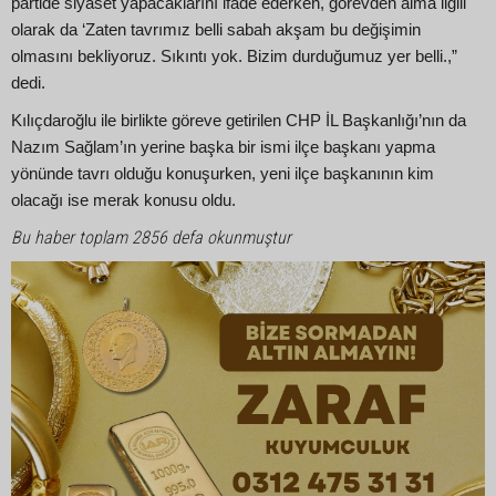
partide siyaset yapacaklarını ifade ederken, görevden alma ilgili
olarak da ‘Zaten tavrımız belli sabah akşam bu değişimin
olmasını bekliyoruz. Sıkıntı yok. Bizim durduğumuz yer belli.,”
dedi.
Kılıçdaroğlu ile birlikte göreve getirilen CHP İL Başkanlığı’nın da
Nazım Sağlam’ın yerine başka bir ismi ilçe başkanı yapma
yönünde tavrı olduğu konuşurken, yeni ilçe başkanının kim
olacağı ise merak konusu oldu.
Bu haber toplam 2856 defa okunmuştur