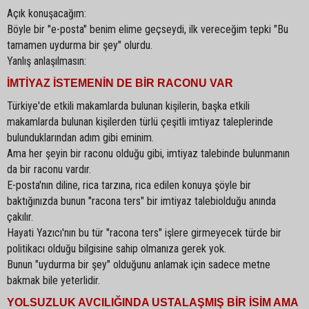
Açık konuşacağım:
Böyle bir "e-posta" benim elime geçseydi, ilk vereceğim tepki "Bu
tamamen uydurma bir şey" olurdu.
Yanlış anlaşılmasın:
İMTİYAZ İSTEMENİN DE BİR RACONU VAR
Türkiye'de etkili makamlarda bulunan kişilerin, başka etkili
makamlarda bulunan kişilerden türlü çeşitli imtiyaz taleplerinde
bulunduklarından adım gibi eminim.
Ama her şeyin bir raconu olduğu gibi, imtiyaz talebinde bulunmanın
da bir raconu vardır.
E-posta'nın diline, rica tarzına, rica edilen konuya şöyle bir
baktığınızda bunun "racona ters" bir imtiyaz talebiolduğu anında
çakılır.
Hayati Yazıcı'nın bu tür "racona ters" işlere girmeyecek türde bir
politikacı olduğu bilgisine sahip olmanıza gerek yok.
Bunun "uydurma bir şey" olduğunu anlamak için sadece metne
bakmak bile yeterlidir.
YOLSUZLUK AVCILIĞINDA USTALAŞMIŞ BİR İSİM AMA