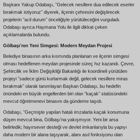
Başkanı Yakup Odabaşı, "Gelecek nesillere dua edilecek eserler
bırakmak istiyoruz" diyerek, ilçenin çehresini değiştirecek
projelerin "acil durum" önceliğiyle yürütüleceğini vurguladı.
Odabaşı ayrıca Haymana Yolu ile ilgili dikkat çeken
açıklamalarda bulundu.
Gölbaşı’nın Yeni Simgesi: Modern Meydan Projesi
Belediye binasının arka kısmında planlanan ve ilçenin simgesi
olması hedeflenen meydan projesinde süreç hız kazandı. Çevre,
Şehircilik ve İklim Değişikliği Bakanlığı ile koordineli yürütülen
projeyi "sadece günü kurtarmak değil, gelecek nesillere miras
bırakmak" olarak tanımlayan Başkan Odabaşı, bu hedefin
önündeki en büyük engellerden biri olan "kaçak" statüsündeki
mevcut öğretmenevi binasını da gündeme taşıdı.
Odabaşı, "Geçmişte yapılan hatalı imzalarla kaçak konumuna
düşen mevcut bina, Gölbaşı’na yakışmıyor. Yeni bir arsa
belirledik; hayırsever desteği ve devlet imkanlarıyla bu yapıyı
daha modern bir alana taşıyarak, alanı asıl fonksiyonu olan