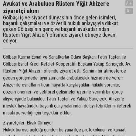
Avukat ve Arabulucu Rüstem Yiğit Ahizer'e
A+
ziyaretçi akını
A-
Gölbaşı iş ve siyaset dünyasının önde gelen isimleri,
başarılı çalışmaları ve özverili hukuk anlayışıyla dikkat
çeken Gölbaşı'nın genç ve başarılı avukatlarından
Rüstem Yiğit Ahizer’i ofisinde ziyaret etmeye devam
ediyor.
Gölbaşı Karma Esnaf ve Sanatkarlar Odası Başkanı Fatih Taştan ile
Gölbaşı Esnaf Kredi Kefalet Kooperatifi Başkanı Yakup Sarıçiçek, Av.
Rüstem Yiğit Ahizer’i ofisinde ziyaret etti. Samimi bir atmosferde
geçen görüşmede, aynı zamanda arabuluculuk hizmeti de veren
Ahizer ile esnafların ticari hayatta karşılaştıkları hukuki sorunlar,
çözüm önerileri ve sektörel gelişmeler üzerine verimli bir görüş
alışverişinde bulunuldu. Fatih Taştan ve Yakup Sarıçiçek, Ahizer’e
meslek hayatındaki başarılı çalışmalarından dolayı tebriklerini ileterek
misafirperverliği için teşekkür ettiler.
Ziyaretçileri Eksik Olmuyor
Hukuk bürosu açıldığı günden bu yana ilçe protokolünün ve kanaat