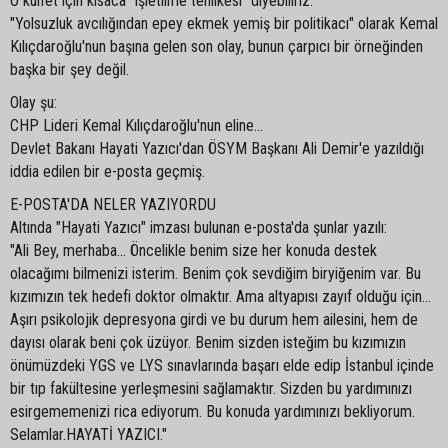
O külfet için kısaca "işletilme tehlikesi" diyebiliriz.
"Yolsuzluk avcılığından epey ekmek yemiş bir politikacı" olarak Kemal
Kılıçdaroğlu'nun başına gelen son olay, bunun çarpıcı bir örneğinden
başka bir şey değil.
Olay şu:
CHP Lideri Kemal Kılıçdaroğlu'nun eline...
Devlet Bakanı Hayati Yazıcı'dan ÖSYM Başkanı Ali Demir'e yazıldığı
iddia edilen bir e-posta geçmiş.
E-POSTA'DA NELER YAZIYORDU
Altında "Hayati Yazıcı" imzası bulunan e-posta'da şunlar yazılı:
"Ali Bey, merhaba... Öncelikle benim size her konuda destek
olacağımı bilmenizi isterim. Benim çok sevdiğim biryiğenim var. Bu
kızımızın tek hedefi doktor olmaktır. Ama altyapısı zayıf olduğu için...
Aşırı psikolojik depresyona girdi ve bu durum hem ailesini, hem de
dayısı olarak beni çok üzüyor. Benim sizden isteğim bu kızımızın
önümüzdeki YGS ve LYS sınavlarında başarı elde edip İstanbul içinde
bir tıp fakültesine yerleşmesini sağlamaktır. Sizden bu yardımınızı
esirgememenizi rica ediyorum. Bu konuda yardımınızı bekliyorum.
Selamlar.HAYATİ YAZICI."