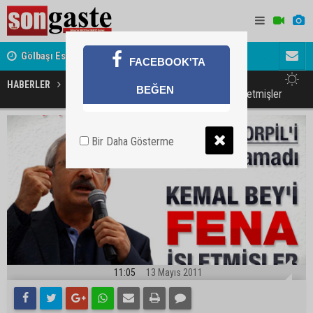
Gölbaşı Esnafının Sesi Ankara Kalkınma Ajansı'nda
Avukat ve 
FACEBOOK'TA
akını
HABERLER
GÜNDEM
BEĞEN
Hakan: Kılıçdaroğlu'nu fena işletmişler
Bir Daha Gösterme
11:05
13 Mayıs 2011