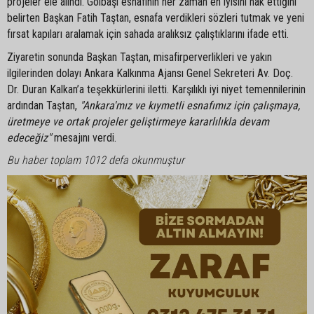
projeler ele alındı. Gölbaşı esnafının her zaman en iyisini hak ettiğini
belirten Başkan Fatih Taştan, esnafa verdikleri sözleri tutmak ve yeni
fırsat kapıları aralamak için sahada aralıksız çalıştıklarını ifade etti.
Ziyaretin sonunda Başkan Taştan, misafirperverlikleri ve yakın
ilgilerinden dolayı Ankara Kalkınma Ajansı Genel Sekreteri Av. Doç.
Dr. Duran Kalkan’a teşekkürlerini iletti. Karşılıklı iyi niyet temennilerinin
ardından Taştan,
"Ankara'mız ve kıymetli esnafımız için çalışmaya,
üretmeye ve ortak projeler geliştirmeye kararlılıkla devam
edeceğiz"
mesajını verdi.
Bu haber toplam 1012 defa okunmuştur