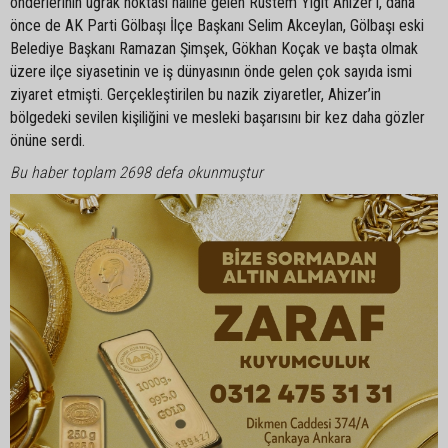
önderlerinin uğrak noktası haline gelen Rüstem Yiğit Ahizer’i, daha
önce de AK Parti Gölbaşı İlçe Başkanı Selim Akceylan, Gölbaşı eski
Belediye Başkanı Ramazan Şimşek, Gökhan Koçak ve başta olmak
üzere ilçe siyasetinin ve iş dünyasının önde gelen çok sayıda ismi
ziyaret etmişti. Gerçekleştirilen bu nazik ziyaretler, Ahizer’in
bölgedeki sevilen kişiliğini ve mesleki başarısını bir kez daha gözler
önüne serdi.
Bu haber toplam 2698 defa okunmuştur