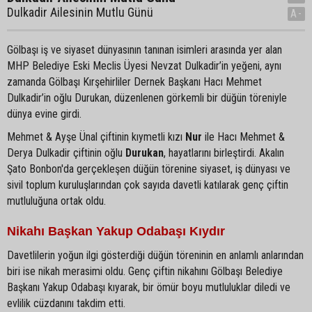
Dulkadir Ailesinin Mutlu Günü
A-
Gölbaşı iş ve siyaset dünyasının tanınan isimleri arasında yer alan
MHP Belediye Eski Meclis Üyesi Nevzat Dulkadir’in yeğeni, aynı
zamanda Gölbaşı Kırşehirliler Dernek Başkanı Hacı Mehmet
Dulkadir’in oğlu Durukan, düzenlenen görkemli bir düğün töreniyle
dünya evine girdi.
Mehmet & Ayşe Ünal çiftinin kıymetli kızı
Nur
ile Hacı Mehmet &
Derya Dulkadir çiftinin oğlu
Durukan
, hayatlarını birleştirdi. Akalın
Şato Bonbon'da gerçekleşen düğün törenine siyaset, iş dünyası ve
sivil toplum kuruluşlarından çok sayıda davetli katılarak genç çiftin
mutluluğuna ortak oldu.
Nikahı Başkan Yakup Odabaşı Kıydır
Davetlilerin yoğun ilgi gösterdiği düğün töreninin en anlamlı anlarından
biri ise nikah merasimi oldu. Genç çiftin nikahını Gölbaşı Belediye
Başkanı Yakup Odabaşı kıyarak, bir ömür boyu mutluluklar diledi ve
evlilik cüzdanını takdim etti.