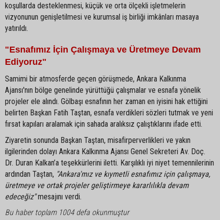
koşullarda desteklenmesi, küçük ve orta ölçekli işletmelerin
vizyonunun genişletilmesi ve kurumsal iş birliği imkânları masaya
yatırıldı.
"Esnafımız İçin Çalışmaya ve Üretmeye Devam
Ediyoruz"
Samimi bir atmosferde geçen görüşmede, Ankara Kalkınma
Ajansı'nın bölge genelinde yürüttüğü çalışmalar ve esnafa yönelik
projeler ele alındı. Gölbaşı esnafının her zaman en iyisini hak ettiğini
belirten Başkan Fatih Taştan, esnafa verdikleri sözleri tutmak ve yeni
fırsat kapıları aralamak için sahada aralıksız çalıştıklarını ifade etti.
Ziyaretin sonunda Başkan Taştan, misafirperverlikleri ve yakın
ilgilerinden dolayı Ankara Kalkınma Ajansı Genel Sekreteri Av. Doç.
Dr. Duran Kalkan’a teşekkürlerini iletti. Karşılıklı iyi niyet temennilerinin
ardından Taştan,
"Ankara'mız ve kıymetli esnafımız için çalışmaya,
üretmeye ve ortak projeler geliştirmeye kararlılıkla devam
edeceğiz"
mesajını verdi.
Bu haber toplam 1004 defa okunmuştur