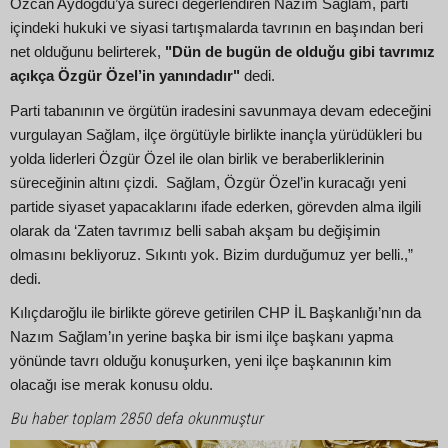
Özcan Aydoğdu’ya süreci değerlendiren Nazım Sağlam, parti
içindeki hukuki ve siyasi tartışmalarda tavrının en başından beri
net olduğunu belirterek,
"Dün de bugün de olduğu gibi tavrımız
açıkça Özgür Özel’in yanındadır"
dedi.
Parti tabanının ve örgütün iradesini savunmaya devam edeceğini
vurgulayan Sağlam, ilçe örgütüyle birlikte inançla yürüdükleri bu
yolda liderleri Özgür Özel ile olan birlik ve beraberliklerinin
süreceğinin altını çizdi. Sağlam, Özgür Özel’in kuracağı yeni
partide siyaset yapacaklarını ifade ederken, görevden alma ilgili
olarak da ‘Zaten tavrımız belli sabah akşam bu değişimin
olmasını bekliyoruz. Sıkıntı yok. Bizim durduğumuz yer belli.,”
dedi.
Kılıçdaroğlu ile birlikte göreve getirilen CHP İL Başkanlığı’nın da
Nazım Sağlam’ın yerine başka bir ismi ilçe başkanı yapma
yönünde tavrı olduğu konuşurken, yeni ilçe başkanının kim
olacağı ise merak konusu oldu.
Bu haber toplam 2850 defa okunmuştur