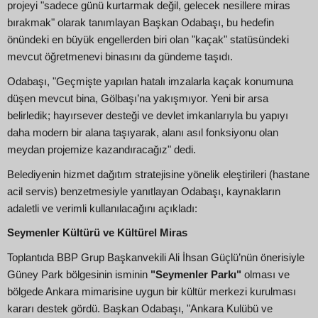
projeyi "sadece günü kurtarmak değil, gelecek nesillere miras
bırakmak" olarak tanımlayan Başkan Odabaşı, bu hedefin
önündeki en büyük engellerden biri olan "kaçak" statüsündeki
mevcut öğretmenevi binasını da gündeme taşıdı.
Odabaşı, "Geçmişte yapılan hatalı imzalarla kaçak konumuna
düşen mevcut bina, Gölbaşı’na yakışmıyor. Yeni bir arsa
belirledik; hayırsever desteği ve devlet imkanlarıyla bu yapıyı
daha modern bir alana taşıyarak, alanı asıl fonksiyonu olan
meydan projemize kazandıracağız" dedi.
Belediyenin hizmet dağıtım stratejisine yönelik eleştirileri (hastane
acil servis) benzetmesiyle yanıtlayan Odabaşı, kaynakların
adaletli ve verimli kullanılacağını açıkladı:
Seymenler Kültürü ve Kültürel Miras
Toplantıda BBP Grup Başkanvekili Ali İhsan Güçlü’nün önerisiyle
Güney Park bölgesinin isminin
"Seymenler Parkı"
olması ve
bölgede Ankara mimarisine uygun bir kültür merkezi kurulması
kararı destek gördü. Başkan Odabaşı, "Ankara Kulübü ve