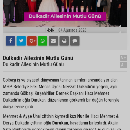
14:46
04 Ağustos 2026
Dulkadir Ailesinin Mutlu Günü
A+
Dulkadir Ailesinin Mutlu Günü
A-
Gölbaşı iş ve siyaset dünyasının tanınan isimleri arasında yer alan
MHP Belediye Eski Meclis Üyesi Nevzat Dulkadir’in yeğeni, aynı
zamanda Gölbaşı Kırşehirliler Dernek Başkanı Hacı Mehmet
Dulkadir’in oğlu Durukan, düzenlenen görkemli bir düğün töreniyle
dünya evine girdi.
Mehmet & Ayşe Ünal çiftinin kıymetli kızı
Nur
ile Hacı Mehmet &
Derya Dulkadir çiftinin oğlu
Durukan
, hayatlarını birleştirdi. Akalın
Şato Bonbon'da gerçekleşen düğün törenine siyaset, iş dünyası ve