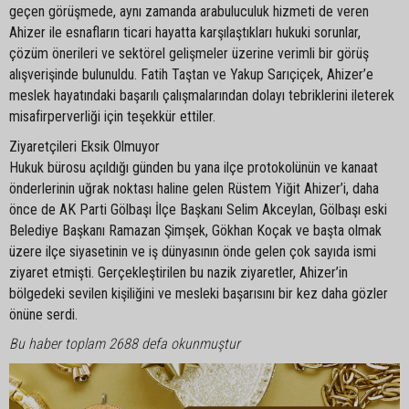
geçen görüşmede, aynı zamanda arabuluculuk hizmeti de veren
Ahizer ile esnafların ticari hayatta karşılaştıkları hukuki sorunlar,
çözüm önerileri ve sektörel gelişmeler üzerine verimli bir görüş
alışverişinde bulunuldu. Fatih Taştan ve Yakup Sarıçiçek, Ahizer’e
meslek hayatındaki başarılı çalışmalarından dolayı tebriklerini ileterek
misafirperverliği için teşekkür ettiler.
Ziyaretçileri Eksik Olmuyor
Hukuk bürosu açıldığı günden bu yana ilçe protokolünün ve kanaat
önderlerinin uğrak noktası haline gelen Rüstem Yiğit Ahizer’i, daha
önce de AK Parti Gölbaşı İlçe Başkanı Selim Akceylan, Gölbaşı eski
Belediye Başkanı Ramazan Şimşek, Gökhan Koçak ve başta olmak
üzere ilçe siyasetinin ve iş dünyasının önde gelen çok sayıda ismi
ziyaret etmişti. Gerçekleştirilen bu nazik ziyaretler, Ahizer’in
bölgedeki sevilen kişiliğini ve mesleki başarısını bir kez daha gözler
önüne serdi.
Bu haber toplam 2688 defa okunmuştur