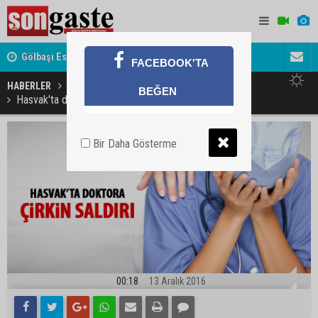
Gölbaşı Esnafının Sesi Ankara Kalkınma Ajansı'nda
Avukat ve 
FACEBOOK'TA
akını
HABERLER
GÜNDEM
GÖLBAŞI
BEĞEN
Hasvak'ta doktora çirkin saldırı
Bir Daha Gösterme
00:18
13 Aralık 2016