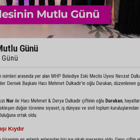
Mutlu Günü
u Günü
an isimleri arasında yer alan MHP Belediye Eski Meclis Üyesi Nevzat Dulka
liler Dernek Başkanı Hacı Mehmet Dulkadir’in oğlu Durukan, düzenlenen 
kızı
Nur
ile Hacı Mehmet & Derya Dulkadir çiftinin oğlu
Durukan
, hayatlar
ekleşen düğün törenine siyaset, iş dünyası ve sivil toplum kuruluşlarından
tluluğuna ortak oldu.
şı Kıydır
 töreninin en anlamlı anlarından biri ise nikah merasimi oldu. Genç çiftin ni