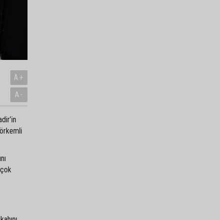
A+
A-
dir’in
görkemli
ını
 çok
kahını