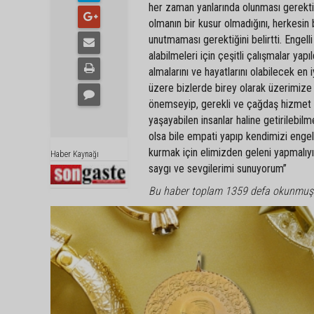
her zaman yanlarında olunması gerektiği
olmanın bir kusur olmadığını, herkesin 
unutmaması gerektiğini belirtti. Engell
alabilmeleri için çeşitli çalışmalar yapı
almalarını ve hayatlarını olabilecek en
üzere bizlerde birey olarak üzerimize 
önemseyip, gerekli ve çağdaş hizmet mo
yaşayabilen insanlar haline getirilebilm
olsa bile empati yapıp kendimizi engel
kurmak için elimizden geleni yapmalıyız
Haber Kaynağı
saygı ve sevgilerimi sunuyorum”
Bu haber toplam 1359 defa okunmuş