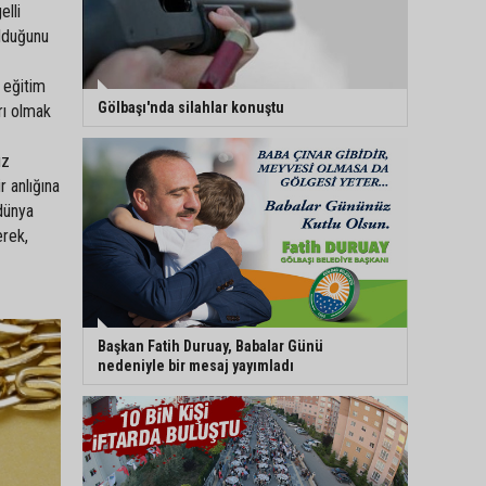
elli
olduğunu
r eğitim
Gölbaşı'nda silahlar konuştu
rı olmak
ız
r anlığına
 dünya
erek,
Başkan Fatih Duruay, Babalar Günü
nedeniyle bir mesaj yayımladı