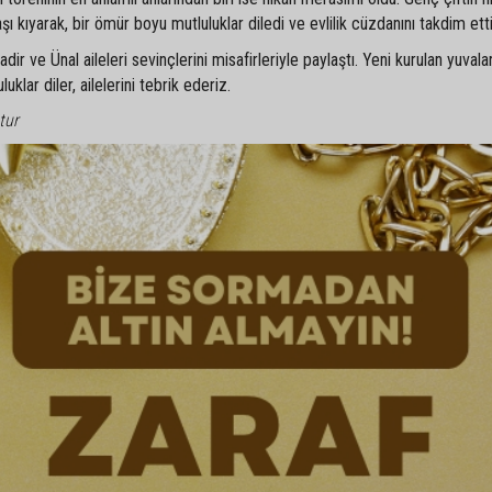
kıyarak, bir ömür boyu mutluluklar diledi ve evlilik cüzdanını takdim etti
r ve Ünal aileleri sevinçlerini misafirleriyle paylaştı. Yeni kurulan yuvala
klar diler, ailelerini tebrik ederiz.
tur