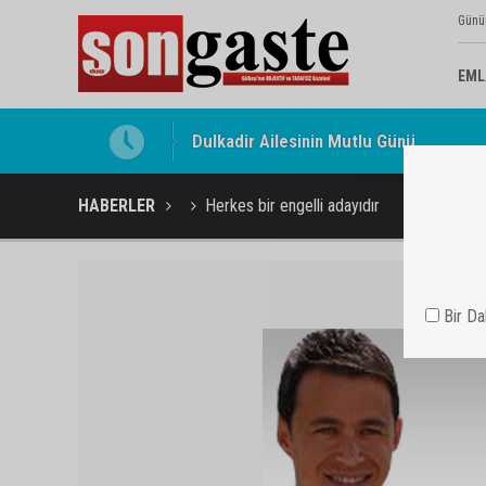
Günü
EML
Gölbaşı Esnafının Sesi Ankara Kalkınma
HABERLER
Herkes bir engelli adayıdır
Bir D