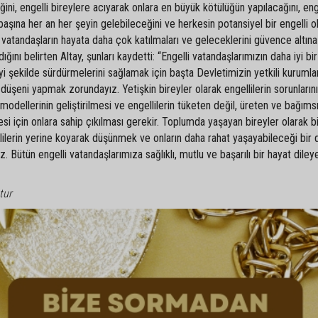
ni, engelli bireylere acıyarak onlara en büyük kötülüğün yapılacağını, eng
başına her an her şeyin gelebileceğini ve herkesin potansiyel bir engelli 
i vatandaşların hayata daha çok katılmaları ve geleceklerini güvence altına
ldığını belirten Altay, şunları kaydetti: “Engelli vatandaşlarımızın daha iyi bi
 iyi şekilde sürdürmelerini sağlamak için başta Devletimizin yetkili kurumla
düşeni yapmak zorundayız. Yetişkin bireyler olarak engellilerin sorunlarını
dellerinin geliştirilmesi ve engellilerin tüketen değil, üreten ve bağıms
esi için onlara sahip çıkılması gerekir. Toplumda yaşayan bireyler olarak bi
lilerin yerine koyarak düşünmek ve onların daha rahat yaşayabileceği bir
. Bütün engelli vatandaşlarımıza sağlıklı, mutlu ve başarılı bir hayat diley
tur