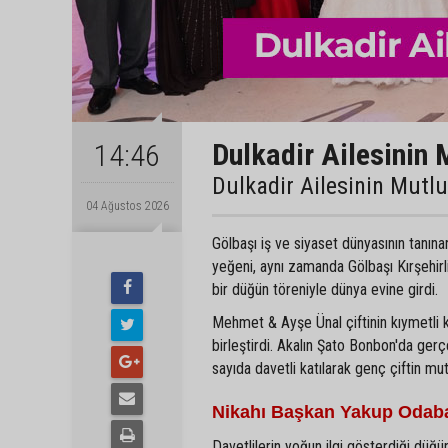
Dulkadir Ailesinin 
14:46
Dulkadir Ailesinin Mutl
04 Ağustos 2026
Gölbaşı iş ve siyaset dünyasının tanın
yeğeni, aynı zamanda Gölbaşı Kırşehir
bir düğün töreniyle dünya evine girdi.
Mehmet & Ayşe Ünal çiftinin kıymetli 
birleştirdi. Akalın Şato Bonbon'da gerç
sayıda davetli katılarak genç çiftin mu
Nikahı Başkan Yakup Odaba
Davetlilerin yoğun ilgi gösterdiği düğün