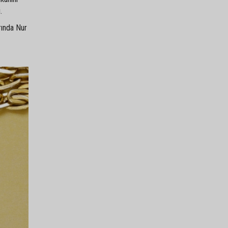
.
rında Nur