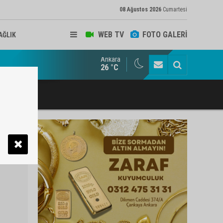
08 Ağustos 2026
Cumartesi
WEB TV
FOTO GALERİ
AĞLIK
Ankara
ukat ve Arabulucu Rüstem Yiğit Ahizer'e ziyaretçi akını
26 °C