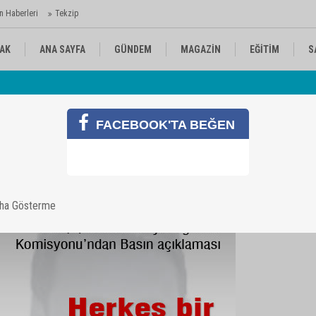
n Haberleri
Tekzip
AK
ANA SAYFA
GÜNDEM
MAGAZİN
EĞİTİM
S
 Ajansı'nda
Av
KÜLTÜR-SANAT
SPOR
RÖPORTAJ
FACEBOOK'TA BEĞEN
aha Gösterme