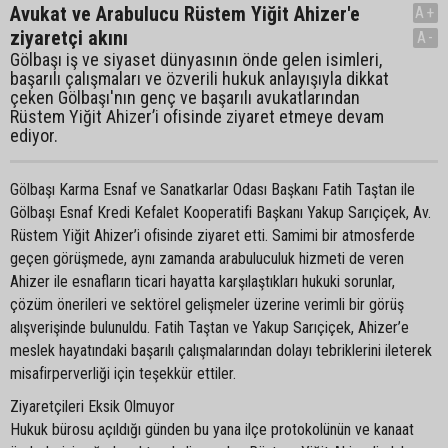
Avukat ve Arabulucu Rüstem Yiğit Ahizer'e
A+
ziyaretçi akını
A-
Gölbaşı iş ve siyaset dünyasının önde gelen isimleri,
başarılı çalışmaları ve özverili hukuk anlayışıyla dikkat
çeken Gölbaşı'nın genç ve başarılı avukatlarından
Rüstem Yiğit Ahizer’i ofisinde ziyaret etmeye devam
ediyor.
Gölbaşı Karma Esnaf ve Sanatkarlar Odası Başkanı Fatih Taştan ile
Gölbaşı Esnaf Kredi Kefalet Kooperatifi Başkanı Yakup Sarıçiçek, Av.
Rüstem Yiğit Ahizer’i ofisinde ziyaret etti. Samimi bir atmosferde
geçen görüşmede, aynı zamanda arabuluculuk hizmeti de veren
Ahizer ile esnafların ticari hayatta karşılaştıkları hukuki sorunlar,
çözüm önerileri ve sektörel gelişmeler üzerine verimli bir görüş
alışverişinde bulunuldu. Fatih Taştan ve Yakup Sarıçiçek, Ahizer’e
meslek hayatındaki başarılı çalışmalarından dolayı tebriklerini ileterek
misafirperverliği için teşekkür ettiler.
Ziyaretçileri Eksik Olmuyor
Hukuk bürosu açıldığı günden bu yana ilçe protokolünün ve kanaat