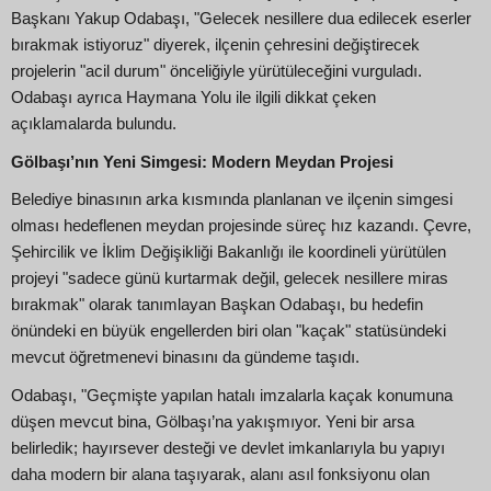
Başkanı Yakup Odabaşı, "Gelecek nesillere dua edilecek eserler
bırakmak istiyoruz" diyerek, ilçenin çehresini değiştirecek
projelerin "acil durum" önceliğiyle yürütüleceğini vurguladı.
Odabaşı ayrıca Haymana Yolu ile ilgili dikkat çeken
açıklamalarda bulundu.
Gölbaşı’nın Yeni Simgesi: Modern Meydan Projesi
Belediye binasının arka kısmında planlanan ve ilçenin simgesi
olması hedeflenen meydan projesinde süreç hız kazandı. Çevre,
Şehircilik ve İklim Değişikliği Bakanlığı ile koordineli yürütülen
projeyi "sadece günü kurtarmak değil, gelecek nesillere miras
bırakmak" olarak tanımlayan Başkan Odabaşı, bu hedefin
önündeki en büyük engellerden biri olan "kaçak" statüsündeki
mevcut öğretmenevi binasını da gündeme taşıdı.
Odabaşı, "Geçmişte yapılan hatalı imzalarla kaçak konumuna
düşen mevcut bina, Gölbaşı’na yakışmıyor. Yeni bir arsa
belirledik; hayırsever desteği ve devlet imkanlarıyla bu yapıyı
daha modern bir alana taşıyarak, alanı asıl fonksiyonu olan