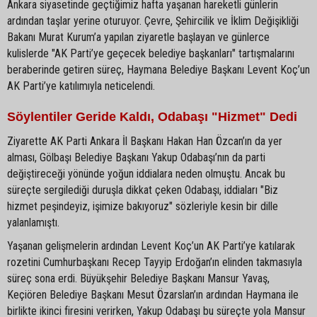
Ankara siyasetinde geçtiğimiz hafta yaşanan hareketli günlerin
ardından taşlar yerine oturuyor. Çevre, Şehircilik ve İklim Değişikliği
Bakanı Murat Kurum’a yapılan ziyaretle başlayan ve günlerce
kulislerde "AK Parti’ye geçecek belediye başkanları" tartışmalarını
beraberinde getiren süreç, Haymana Belediye Başkanı Levent Koç’un
AK Parti’ye katılımıyla neticelendi.
Söylentiler Geride Kaldı, Odabaşı "Hizmet" Dedi
Ziyarette AK Parti Ankara İl Başkanı Hakan Han Özcan’ın da yer
alması, Gölbaşı Belediye Başkanı Yakup Odabaşı’nın da parti
değiştireceği yönünde yoğun iddialara neden olmuştu. Ancak bu
süreçte sergilediği duruşla dikkat çeken Odabaşı, iddiaları "Biz
hizmet peşindeyiz, işimize bakıyoruz" sözleriyle kesin bir dille
yalanlamıştı.
Yaşanan gelişmelerin ardından Levent Koç’un AK Parti’ye katılarak
rozetini Cumhurbaşkanı Recep Tayyip Erdoğan’ın elinden takmasıyla
süreç sona erdi. Büyükşehir Belediye Başkanı Mansur Yavaş,
Keçiören Belediye Başkanı Mesut Özarslan’ın ardından Haymana ile
birlikte ikinci firesini verirken, Yakup Odabaşı bu süreçte yola Mansur