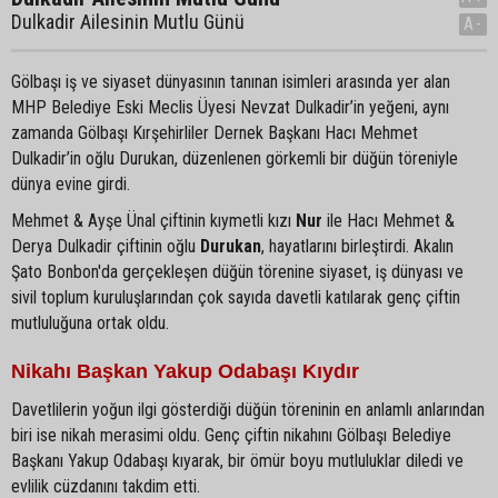
Dulkadir Ailesinin Mutlu Günü
A-
Gölbaşı iş ve siyaset dünyasının tanınan isimleri arasında yer alan
MHP Belediye Eski Meclis Üyesi Nevzat Dulkadir’in yeğeni, aynı
zamanda Gölbaşı Kırşehirliler Dernek Başkanı Hacı Mehmet
Dulkadir’in oğlu Durukan, düzenlenen görkemli bir düğün töreniyle
dünya evine girdi.
Mehmet & Ayşe Ünal çiftinin kıymetli kızı
Nur
ile Hacı Mehmet &
Derya Dulkadir çiftinin oğlu
Durukan
, hayatlarını birleştirdi. Akalın
Şato Bonbon'da gerçekleşen düğün törenine siyaset, iş dünyası ve
sivil toplum kuruluşlarından çok sayıda davetli katılarak genç çiftin
mutluluğuna ortak oldu.
Nikahı Başkan Yakup Odabaşı Kıydır
Davetlilerin yoğun ilgi gösterdiği düğün töreninin en anlamlı anlarından
biri ise nikah merasimi oldu. Genç çiftin nikahını Gölbaşı Belediye
Başkanı Yakup Odabaşı kıyarak, bir ömür boyu mutluluklar diledi ve
evlilik cüzdanını takdim etti.