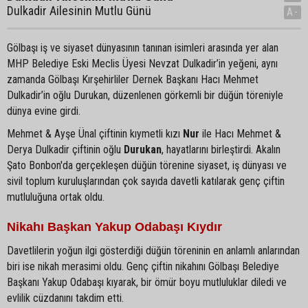
Dulkadir Ailesinin Mutlu Günü
A-
Gölbaşı iş ve siyaset dünyasının tanınan isimleri arasında yer alan
MHP Belediye Eski Meclis Üyesi Nevzat Dulkadir’in yeğeni, aynı
zamanda Gölbaşı Kırşehirliler Dernek Başkanı Hacı Mehmet
Dulkadir’in oğlu Durukan, düzenlenen görkemli bir düğün töreniyle
dünya evine girdi.
Mehmet & Ayşe Ünal çiftinin kıymetli kızı
Nur
ile Hacı Mehmet &
Derya Dulkadir çiftinin oğlu
Durukan
, hayatlarını birleştirdi. Akalın
Şato Bonbon'da gerçekleşen düğün törenine siyaset, iş dünyası ve
sivil toplum kuruluşlarından çok sayıda davetli katılarak genç çiftin
mutluluğuna ortak oldu.
Nikahı Başkan Yakup Odabaşı Kıydır
Davetlilerin yoğun ilgi gösterdiği düğün töreninin en anlamlı anlarından
biri ise nikah merasimi oldu. Genç çiftin nikahını Gölbaşı Belediye
Başkanı Yakup Odabaşı kıyarak, bir ömür boyu mutluluklar diledi ve
evlilik cüzdanını takdim etti.