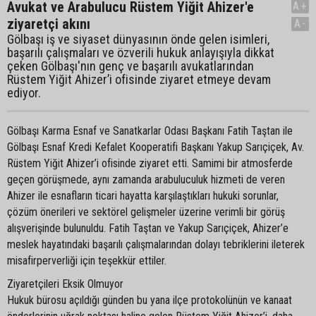
Avukat ve Arabulucu Rüstem Yiğit Ahizer'e
A+
ziyaretçi akını
A-
Gölbaşı iş ve siyaset dünyasının önde gelen isimleri,
başarılı çalışmaları ve özverili hukuk anlayışıyla dikkat
çeken Gölbaşı'nın genç ve başarılı avukatlarından
Rüstem Yiğit Ahizer’i ofisinde ziyaret etmeye devam
ediyor.
Gölbaşı Karma Esnaf ve Sanatkarlar Odası Başkanı Fatih Taştan ile
Gölbaşı Esnaf Kredi Kefalet Kooperatifi Başkanı Yakup Sarıçiçek, Av.
Rüstem Yiğit Ahizer’i ofisinde ziyaret etti. Samimi bir atmosferde
geçen görüşmede, aynı zamanda arabuluculuk hizmeti de veren
Ahizer ile esnafların ticari hayatta karşılaştıkları hukuki sorunlar,
çözüm önerileri ve sektörel gelişmeler üzerine verimli bir görüş
alışverişinde bulunuldu. Fatih Taştan ve Yakup Sarıçiçek, Ahizer’e
meslek hayatındaki başarılı çalışmalarından dolayı tebriklerini ileterek
misafirperverliği için teşekkür ettiler.
Ziyaretçileri Eksik Olmuyor
Hukuk bürosu açıldığı günden bu yana ilçe protokolünün ve kanaat