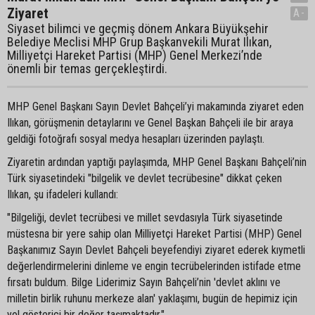
Ziyaret
A-
Siyaset bilimci ve geçmiş dönem Ankara Büyükşehir
Belediye Meclisi MHP Grup Başkanvekili Murat Ilıkan,
Milliyetçi Hareket Partisi (MHP) Genel Merkezi’nde
önemli bir temas gerçekleştirdi.
MHP Genel Başkanı Sayın Devlet Bahçeli’yi makamında ziyaret eden
Ilıkan, görüşmenin detaylarını ve Genel Başkan Bahçeli ile bir araya
geldiği fotoğrafı sosyal medya hesapları üzerinden paylaştı.
Ziyaretin ardından yaptığı paylaşımda, MHP Genel Başkanı Bahçeli’nin
Türk siyasetindeki "bilgelik ve devlet tecrübesine" dikkat çeken
Ilıkan, şu ifadeleri kullandı:
"Bilgeliği, devlet tecrübesi ve millet sevdasıyla Türk siyasetinde
müstesna bir yere sahip olan Milliyetçi Hareket Partisi (MHP) Genel
Başkanımız Sayın Devlet Bahçeli beyefendiyi ziyaret ederek kıymetli
değerlendirmelerini dinleme ve engin tecrübelerinden istifade etme
fırsatı buldum. Bilge Liderimiz Sayın Bahçeli’nin 'devlet aklını ve
milletin birlik ruhunu merkeze alan' yaklaşımı, bugün de hepimiz için
yol gösterici bir değer taşımaktadır."