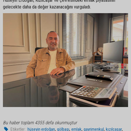
Hüseyin Erdoğan, Kızılcaşar ve çevresindeki emlak piyasasının
gelecekte daha da değer kazanacağını vurguladı.
Bu haber toplam 4355 defa okunmuştur
,
,
,
,
,
Etiketler :
hüseyin erdoğan
gölbaşı
emlak
gayrimenkul
kızılcaşar