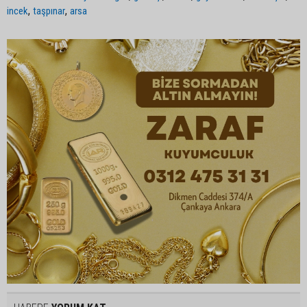
,
,
incek
taşpınar
arsa