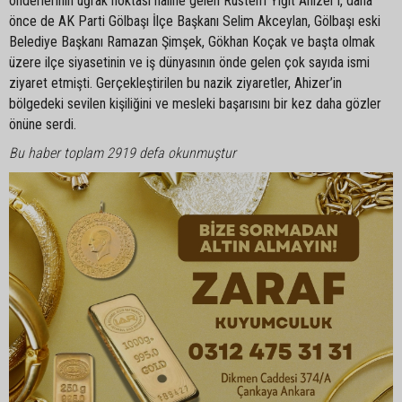
önderlerinin uğrak noktası haline gelen Rüstem Yiğit Ahizer’i, daha
önce de AK Parti Gölbaşı İlçe Başkanı Selim Akceylan, Gölbaşı eski
Belediye Başkanı Ramazan Şimşek, Gökhan Koçak ve başta olmak
üzere ilçe siyasetinin ve iş dünyasının önde gelen çok sayıda ismi
ziyaret etmişti. Gerçekleştirilen bu nazik ziyaretler, Ahizer’in
bölgedeki sevilen kişiliğini ve mesleki başarısını bir kez daha gözler
önüne serdi.
Bu haber toplam 2919 defa okunmuştur