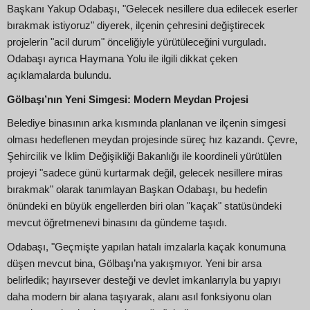
Başkanı Yakup Odabaşı, "Gelecek nesillere dua edilecek eserler
bırakmak istiyoruz" diyerek, ilçenin çehresini değiştirecek
projelerin "acil durum" önceliğiyle yürütüleceğini vurguladı.
Odabaşı ayrıca Haymana Yolu ile ilgili dikkat çeken
açıklamalarda bulundu.
Gölbaşı’nın Yeni Simgesi: Modern Meydan Projesi
Belediye binasının arka kısmında planlanan ve ilçenin simgesi
olması hedeflenen meydan projesinde süreç hız kazandı. Çevre,
Şehircilik ve İklim Değişikliği Bakanlığı ile koordineli yürütülen
projeyi "sadece günü kurtarmak değil, gelecek nesillere miras
bırakmak" olarak tanımlayan Başkan Odabaşı, bu hedefin
önündeki en büyük engellerden biri olan "kaçak" statüsündeki
mevcut öğretmenevi binasını da gündeme taşıdı.
Odabaşı, "Geçmişte yapılan hatalı imzalarla kaçak konumuna
düşen mevcut bina, Gölbaşı’na yakışmıyor. Yeni bir arsa
belirledik; hayırsever desteği ve devlet imkanlarıyla bu yapıyı
daha modern bir alana taşıyarak, alanı asıl fonksiyonu olan