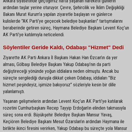
Ankara siyasetinde geçtiğimiz hafta yaşanan hareketli günlerin
ardından taşlar yerine oturuyor. Çevre, Şehircilik ve İklim Değişikliği
Bakanı Murat Kurum’a yapılan ziyaretle başlayan ve günlerce
kulislerde "AK Parti’ye geçecek belediye başkanları" tartışmalarını
beraberinde getiren süreç, Haymana Belediye Başkanı Levent Koç’un
AK Parti’ye katılımıyla neticelendi.
Söylentiler Geride Kaldı, Odabaşı "Hizmet" Dedi
Ziyarette AK Parti Ankara İl Başkanı Hakan Han Özcan’ın da yer
alması, Gölbaşı Belediye Başkanı Yakup Odabaşı’nın da parti
değiştireceği yönünde yoğun iddialara neden olmuştu. Ancak bu
süreçte sergilediği duruşla dikkat çeken Odabaşı, iddiaları "Biz
hizmet peşindeyiz, işimize bakıyoruz" sözleriyle kesin bir dille
yalanlamıştı.
Yaşanan gelişmelerin ardından Levent Koç’un AK Parti’ye katılarak
rozetini Cumhurbaşkanı Recep Tayyip Erdoğan’ın elinden takmasıyla
süreç sona erdi. Büyükşehir Belediye Başkanı Mansur Yavaş,
Keçiören Belediye Başkanı Mesut Özarslan’ın ardından Haymana ile
birlikte ikinci firesini verirken, Yakup Odabaşı bu süreçte yola Mansur