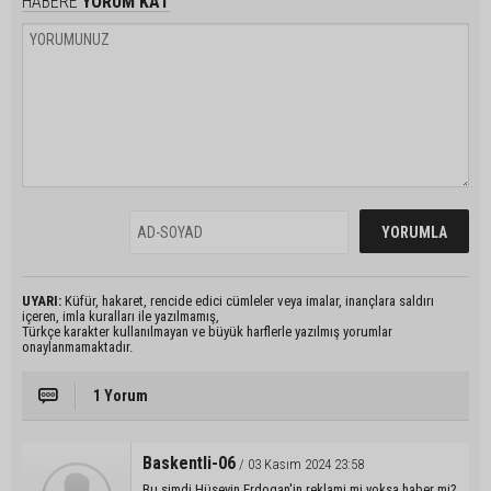
HABERE
YORUM KAT
UYARI:
Küfür, hakaret, rencide edici cümleler veya imalar, inançlara saldırı
içeren, imla kuralları ile yazılmamış,
Türkçe karakter kullanılmayan ve büyük harflerle yazılmış yorumlar
onaylanmamaktadır.
1 Yorum
Baskentli-06
/ 03 Kasım 2024 23:58
Bu simdi Hüseyin Erdogan'in reklami mi yoksa haber mi?