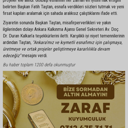
projeler ele alındı. Gölbaşı esnafının her zaman en iyisini hak ettiğini
belirten Başkan Fatih Taştan, esnafa verdikleri sözleri tutmak ve yeni
fırsat kapıları aralamak için sahada aralıksız çalıştıklarını ifade etti.
Ziyaretin sonunda Başkan Taştan, misafirperverlikleri ve yakın
ilgilerinden dolayı Ankara Kalkınma Ajansı Genel Sekreteri Av. Doç.
Dr. Duran Kalkan’a teşekkürlerini iletti. Karşılıklı iyi niyet temennilerinin
ardından Taştan,
"Ankara'mız ve kıymetli esnafımız için çalışmaya,
üretmeye ve ortak projeler geliştirmeye kararlılıkla devam
edeceğiz"
mesajını verdi.
Bu haber toplam 1200 defa okunmuştur