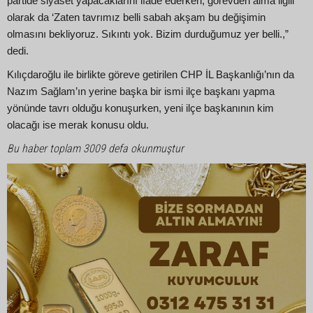
partide siyaset yapacaklarını ifade ederken, görevden alma ilgili
olarak da ‘Zaten tavrımız belli sabah akşam bu değişimin
olmasını bekliyoruz. Sıkıntı yok. Bizim durduğumuz yer belli.,”
dedi.
Kılıçdaroğlu ile birlikte göreve getirilen CHP İL Başkanlığı’nın da
Nazım Sağlam’ın yerine başka bir ismi ilçe başkanı yapma
yönünde tavrı olduğu konuşurken, yeni ilçe başkanının kim
olacağı ise merak konusu oldu.
Bu haber toplam 3009 defa okunmuştur