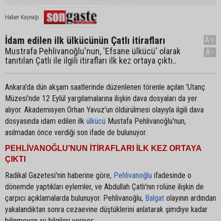
Haber Kaynağı
İdam edilen ilk ülkücünün Çatlı itirafları
A+
Mustrafa Pehlivanoğlu'nun, 'Efsane ülkücü' olarak
A-
tanıtılan Çatlı ile ilgili itirafları ilk kez ortaya çıktı..
Ankara'da dün akşam saatlerinde düzenlenen törenle açılan 'Utanç
Müzesi'nde 12 Eylül yargılamalarına ilişkin dava dosyaları da yer
alıyor. Akademisyen Orhan Yavuz'un öldürülmesi olayıyla ilgili dava
dosyasında idam edilen ilk
ülkücü
Mustafa Pehlivanoğlu'nun,
asılmadan önce verdiği son ifade de bulunuyor.
PEHLİVANOĞLU'NUN İTİRAFLARI İLK KEZ ORTAYA
ÇIKTI
Radikal Gazetesi'nin haberine göre,
Pehlivanoğlu
ifadesinde o
dönemde yaptıkları eylemler, ve Abdullah Çatlı'nın rolüne ilişkin de
çarpıcı açıklamalarda bulunuyor. Pehlivanoğlu,
Balgat
olayının ardından
yakalandıktan sonra cezaevine düştüklerini anlatarak şimdiye kadar
bilinmeyen şu bilgileri veriyor: