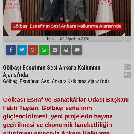
14:40
04 Ağustos 2026
Gölbaşı Esnafının Sesi Ankara Kalkınma
A+
Ajansı'nda
A-
Gölbaşı Esnafının Sesi Ankara Kalkınma Ajansı'nda
Gölbaşı Esnaf ve Sanatkârlar Odası Başkanı
Fatih Taştan, Gölbaşı esnafının
güçlendirilmesi, yeni projelerin hayata
geçirilmesi ve ekonomik hareketliliğin
artırılması amacıyla Ankara Kalkınma