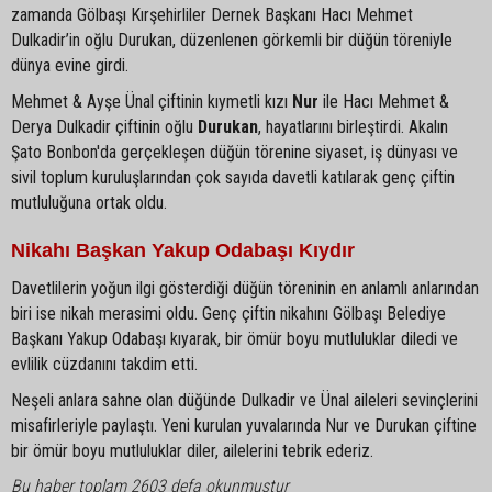
zamanda Gölbaşı Kırşehirliler Dernek Başkanı Hacı Mehmet
Dulkadir’in oğlu Durukan, düzenlenen görkemli bir düğün töreniyle
dünya evine girdi.
Mehmet & Ayşe Ünal çiftinin kıymetli kızı
Nur
ile Hacı Mehmet &
Derya Dulkadir çiftinin oğlu
Durukan
, hayatlarını birleştirdi. Akalın
Şato Bonbon'da gerçekleşen düğün törenine siyaset, iş dünyası ve
sivil toplum kuruluşlarından çok sayıda davetli katılarak genç çiftin
mutluluğuna ortak oldu.
Nikahı Başkan Yakup Odabaşı Kıydır
Davetlilerin yoğun ilgi gösterdiği düğün töreninin en anlamlı anlarından
biri ise nikah merasimi oldu. Genç çiftin nikahını Gölbaşı Belediye
Başkanı Yakup Odabaşı kıyarak, bir ömür boyu mutluluklar diledi ve
evlilik cüzdanını takdim etti.
Neşeli anlara sahne olan düğünde Dulkadir ve Ünal aileleri sevinçlerini
misafirleriyle paylaştı. Yeni kurulan yuvalarında Nur ve Durukan çiftine
bir ömür boyu mutluluklar diler, ailelerini tebrik ederiz.
Bu haber toplam 2603 defa okunmuştur