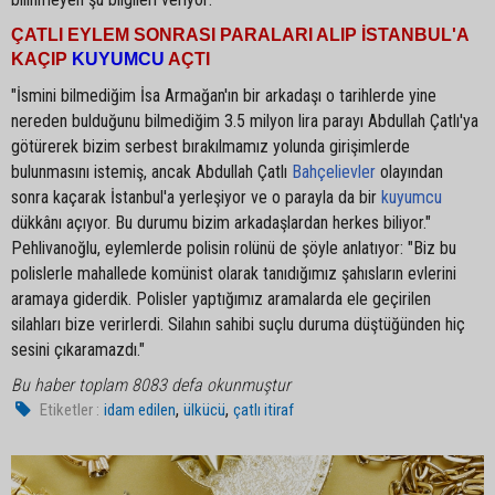
ÇATLI EYLEM SONRASI PARALARI ALIP İSTANBUL'A
KAÇIP
KUYUMCU
AÇTI
"İsmini bilmediğim İsa Armağan'ın bir arkadaşı o tarihlerde yine
nereden bulduğunu bilmediğim 3.5 milyon lira parayı Abdullah Çatlı'ya
götürerek bizim serbest bırakılmamız yolunda girişimlerde
bulunmasını istemiş, ancak Abdullah Çatlı
Bahçelievler
olayından
sonra kaçarak İstanbul'a yerleşiyor ve o parayla da bir
kuyumcu
dükkânı açıyor. Bu durumu bizim arkadaşlardan herkes biliyor."
Pehlivanoğlu, eylemlerde polisin rolünü de şöyle anlatıyor: "Biz bu
polislerle mahallede komünist olarak tanıdığımız şahısların evlerini
aramaya giderdik. Polisler yaptığımız aramalarda ele geçirilen
silahları bize verirlerdi. Silahın sahibi suçlu duruma düştüğünden hiç
sesini çıkaramazdı."
Bu haber toplam 8083 defa okunmuştur
,
,
Etiketler :
idam edilen
ülkücü
çatlı itiraf