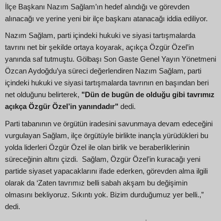
İlçe Başkanı Nazım Sağlam’ın hedef alındığı ve görevden
alınacağı ve yerine yeni bir ilçe başkanı atanacağı iddia ediliyor.
Nazım Sağlam, parti içindeki hukuki ve siyasi tartışmalarda
tavrını net bir şekilde ortaya koyarak, açıkça Özgür Özel’in
yanında saf tutmuştu. Gölbaşı Son Gaste Genel Yayın Yönetmeni
Özcan Aydoğdu’ya süreci değerlendiren Nazım Sağlam, parti
içindeki hukuki ve siyasi tartışmalarda tavrının en başından beri
net olduğunu belirterek,
"Dün de bugün de olduğu gibi tavrımız
açıkça Özgür Özel’in yanındadır"
dedi.
Parti tabanının ve örgütün iradesini savunmaya devam edeceğini
vurgulayan Sağlam, ilçe örgütüyle birlikte inançla yürüdükleri bu
yolda liderleri Özgür Özel ile olan birlik ve beraberliklerinin
süreceğinin altını çizdi. Sağlam, Özgür Özel’in kuracağı yeni
partide siyaset yapacaklarını ifade ederken, görevden alma ilgili
olarak da ‘Zaten tavrımız belli sabah akşam bu değişimin
olmasını bekliyoruz. Sıkıntı yok. Bizim durduğumuz yer belli.,”
dedi.