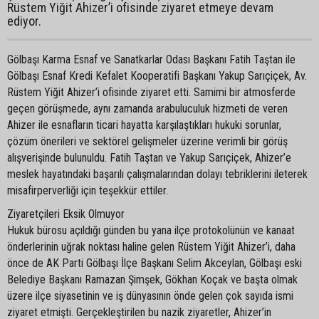
Rüstem Yiğit Ahizer’i ofisinde ziyaret etmeye devam
ediyor.
Gölbaşı Karma Esnaf ve Sanatkarlar Odası Başkanı Fatih Taştan ile
Gölbaşı Esnaf Kredi Kefalet Kooperatifi Başkanı Yakup Sarıçiçek, Av.
Rüstem Yiğit Ahizer’i ofisinde ziyaret etti. Samimi bir atmosferde
geçen görüşmede, aynı zamanda arabuluculuk hizmeti de veren
Ahizer ile esnafların ticari hayatta karşılaştıkları hukuki sorunlar,
çözüm önerileri ve sektörel gelişmeler üzerine verimli bir görüş
alışverişinde bulunuldu. Fatih Taştan ve Yakup Sarıçiçek, Ahizer’e
meslek hayatındaki başarılı çalışmalarından dolayı tebriklerini ileterek
misafirperverliği için teşekkür ettiler.
Ziyaretçileri Eksik Olmuyor
Hukuk bürosu açıldığı günden bu yana ilçe protokolünün ve kanaat
önderlerinin uğrak noktası haline gelen Rüstem Yiğit Ahizer’i, daha
önce de AK Parti Gölbaşı İlçe Başkanı Selim Akceylan, Gölbaşı eski
Belediye Başkanı Ramazan Şimşek, Gökhan Koçak ve başta olmak
üzere ilçe siyasetinin ve iş dünyasının önde gelen çok sayıda ismi
ziyaret etmişti. Gerçekleştirilen bu nazik ziyaretler, Ahizer’in