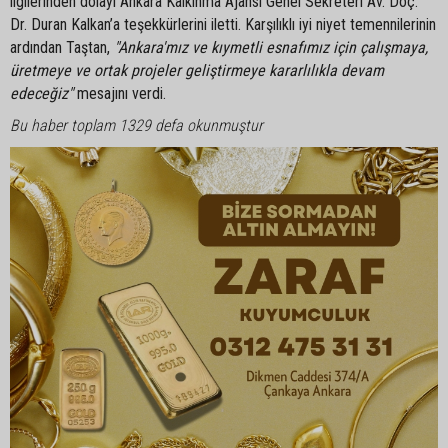
ilgilerinden dolayı Ankara Kalkınma Ajansı Genel Sekreteri Av. Doç.
Dr. Duran Kalkan’a teşekkürlerini iletti. Karşılıklı iyi niyet temennilerinin
ardından Taştan,
"Ankara'mız ve kıymetli esnafımız için çalışmaya,
üretmeye ve ortak projeler geliştirmeye kararlılıkla devam
edeceğiz"
mesajını verdi.
Bu haber toplam 1329 defa okunmuştur