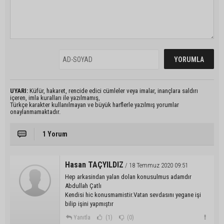
UYARI:
Küfür, hakaret, rencide edici cümleler veya imalar, inançlara saldırı
içeren, imla kuralları ile yazılmamış,
Türkçe karakter kullanılmayan ve büyük harflerle yazılmış yorumlar
onaylanmamaktadır.
1 Yorum
Hasan TAÇYILDIZ
/ 18 Temmuz 2020 09:51
Hep arkasindan yalan dolan konusulmus adamdır
Abdullah Çatlı
Kendisi hic konusmamistir.Vatan sevdasını yegane işi
bilip işini yapmıştır
Yanıtla
(1)
(0)