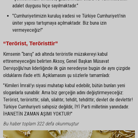
adalet duygusu hiçe sayılmaktadır."
"Cumhuriyetimizin kuruluş iradesi ve Türkiye Cumhuriyeti’nin
üniter yapısı tartışmaya açılmaktadır. Biz buna izin
vermeyeceğiz!"
“Terörist, Teröristtir”
Kimsenin “barış” adı altında teröristle müzakereyi kabul
ettiremeyeceğini belirten Aksoy, Genel Başkan Müsavat
Dervişoğlu’nun liderliğinde ilk gün neredeyse bugün de aynı çizgide
olduklarını ifade etti. Açıklamasını şu sözlerle tamamladı:
"Kimileri İmralı’yı siyasi muhatap kabul edebilir, bütün bunları yeni
sloganlarla sunabilir. Ama biz gerçeğin adını değiştirmeyeceğiz:
Terörist, teröristtir; silah, silahtır; tehdit, tehdittir; devlet de devlettir!
Türkiye Cumhuriyeti sahipsiz değildir, İYİ Parti milletinin yanındadır.
İHANETİN ZAMAN AŞIMI YOKTUR!"
Bu haber toplam 322 defa okunmuştur