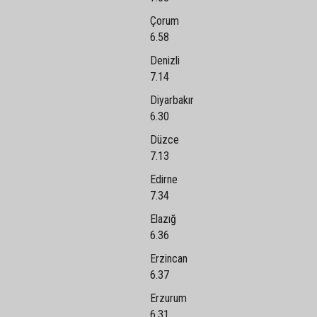
Çorum
6.58
Denizli
7.14
Diyarbakır
6.30
Düzce
7.13
Edirne
7.34
Elazığ
6.36
Erzincan
6.37
Erzurum
6.31