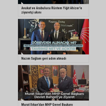
Avukat ve Arabulucu Rüstem Yiğit Ahizer'e
ziyaretçi akını
Nazım Sağlam geri adım atmadı
Murat Ilıkan’dan MHP Genel Başkanı