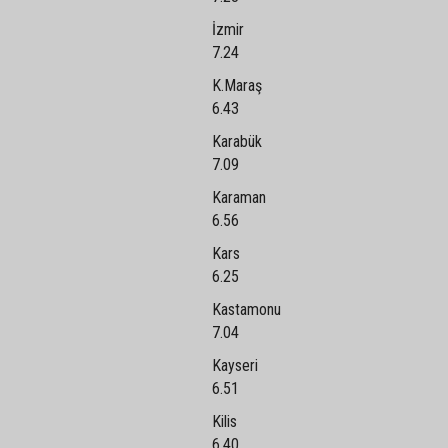
İzmir
7.24
K.Maraş
6.43
Karabük
7.09
Karaman
6.56
Kars
6.25
Kastamonu
7.04
Kayseri
6.51
Kilis
6.40