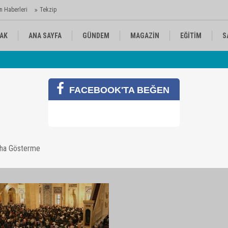
n Haberleri
Tekzip
AK
ANA SAYFA
GÜNDEM
MAGAZİN
EĞİTİM
S
Av
KÜLTÜR-SANAT
SPOR
RÖPORTAJ
 Ajansı'nda
FACEBOOK'TA BEĞEN
eri
aha Gösterme