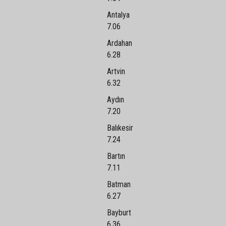
Antalya
7.06
Ardahan
6.28
Artvin
6.32
Aydın
7.20
Balıkesir
7.24
Bartın
7.11
Batman
6.27
Bayburt
6.36