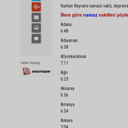
Kurban Bayramı namazı vakti, depremin
İllere göre
namaz
vakitleri şöyle
Adana
6.48
Adıyaman
6.38
Afyonkarahisar
7.11
Haber Kaynağı
Ağrı
6.23
Aksaray
6.56
Amasya
6.54
Ankara
7.04