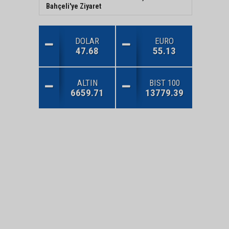
Bahçeli'ye Ziyaret
DOLAR
EURO
47.68
55.13
ALTIN
BIST 100
6659.71
13779.39