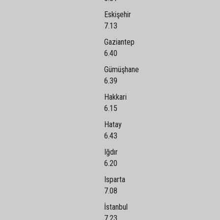
Eskişehir
7.13
Gaziantep
6.40
Gümüşhane
6.39
Hakkari
6.15
Hatay
6.43
Iğdır
6.20
Isparta
7.08
İstanbul
7.23