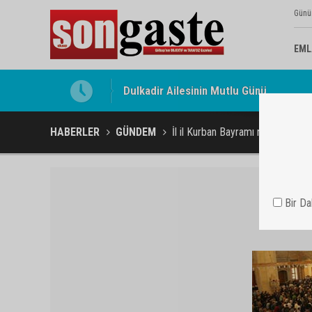
Günü
EML
Dulkadir Ailesinin Mutlu Günü
Gölbaşı Esnafının Sesi Ankara Kalkınma
HABERLER
GÜNDEM
İl il Kurban Bayramı namazı vakitl
Bir D