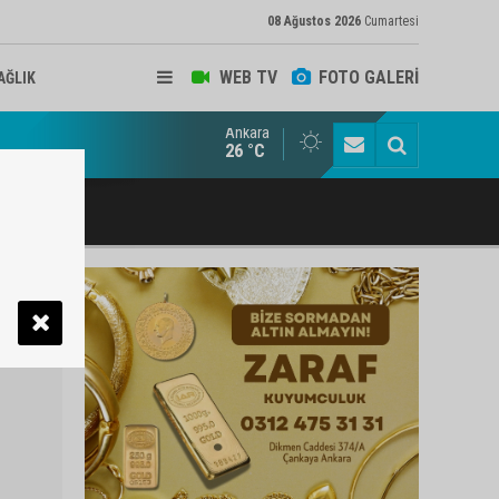
08 Ağustos 2026
Cumartesi
WEB TV
FOTO GALERİ
AĞLIK
Ankara
ukat ve Arabulucu Rüstem Yiğit Ahizer'e ziyaretçi akını
26 °C