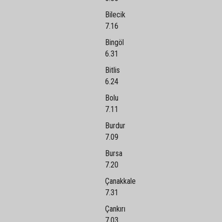
Bilecik
7.16
Bingöl
6.31
Bitlis
6.24
Bolu
7.11
Burdur
7.09
Bursa
7.20
Çanakkale
7.31
Çankırı
7.03