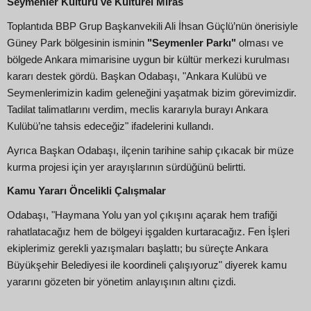
Seymenler Kültürü ve Kültürel Miras
Toplantıda BBP Grup Başkanvekili Ali İhsan Güçlü’nün önerisiyle
Güney Park bölgesinin isminin
"Seymenler Parkı"
olması ve
bölgede Ankara mimarisine uygun bir kültür merkezi kurulması
kararı destek gördü. Başkan Odabaşı, "Ankara Kulübü ve
Seymenlerimizin kadim geleneğini yaşatmak bizim görevimizdir.
Tadilat talimatlarını verdim, meclis kararıyla burayı Ankara
Kulübü’ne tahsis edeceğiz" ifadelerini kullandı.
Ayrıca Başkan Odabaşı, ilçenin tarihine sahip çıkacak bir müze
kurma projesi için yer arayışlarının sürdüğünü belirtti.
Kamu Yararı Öncelikli Çalışmalar
Odabaşı, "Haymana Yolu yan yol çıkışını açarak hem trafiği
rahatlatacağız hem de bölgeyi işgalden kurtaracağız. Fen İşleri
ekiplerimiz gerekli yazışmaları başlattı; bu süreçte Ankara
Büyükşehir Belediyesi ile koordineli çalışıyoruz" diyerek kamu
yararını gözeten bir yönetim anlayışının altını çizdi.