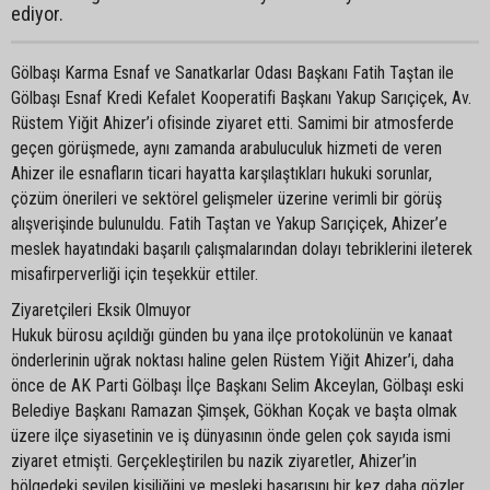
ediyor.
Gölbaşı Karma Esnaf ve Sanatkarlar Odası Başkanı Fatih Taştan ile
Gölbaşı Esnaf Kredi Kefalet Kooperatifi Başkanı Yakup Sarıçiçek, Av.
Rüstem Yiğit Ahizer’i ofisinde ziyaret etti. Samimi bir atmosferde
geçen görüşmede, aynı zamanda arabuluculuk hizmeti de veren
Ahizer ile esnafların ticari hayatta karşılaştıkları hukuki sorunlar,
çözüm önerileri ve sektörel gelişmeler üzerine verimli bir görüş
alışverişinde bulunuldu. Fatih Taştan ve Yakup Sarıçiçek, Ahizer’e
meslek hayatındaki başarılı çalışmalarından dolayı tebriklerini ileterek
misafirperverliği için teşekkür ettiler.
Ziyaretçileri Eksik Olmuyor
Hukuk bürosu açıldığı günden bu yana ilçe protokolünün ve kanaat
önderlerinin uğrak noktası haline gelen Rüstem Yiğit Ahizer’i, daha
önce de AK Parti Gölbaşı İlçe Başkanı Selim Akceylan, Gölbaşı eski
Belediye Başkanı Ramazan Şimşek, Gökhan Koçak ve başta olmak
üzere ilçe siyasetinin ve iş dünyasının önde gelen çok sayıda ismi
ziyaret etmişti. Gerçekleştirilen bu nazik ziyaretler, Ahizer’in
bölgedeki sevilen kişiliğini ve mesleki başarısını bir kez daha gözler