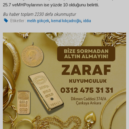
25.7 veMHPoylarının ise yüzde 10 olduğunu belirtti.
Bu haber toplam 2230 defa okunmuştur
,
,
Etiketler :
melih gökçek
kemal kılıçadroğlu
iddia