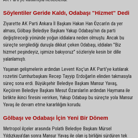
Söylentiler Geride Kaldı, Odabaşı "Hizmet" Dedi
Ziyarette AK Parti Ankara İl Başkanı Hakan Han Özcan’ın da yer
alması, Gölbaşı Belediye Başkanı Yakup Odabaşı’nın da parti
değiştireceği yönünde yoğun iddialara neden olmuştu. Ancak bu
süreçte sergilediği duruşla dikkat çeken Odabaşı, iddiaları "Biz
hizmet peşindeyiz, işimize bakıyoruz" sözleriyle kesin bir dille
yalanlamıştı.
Yaşanan gelişmelerin ardından Levent Koç’un AK Parti’ye katılarak
rozetini Cumhurbaşkanı Recep Tayyip Erdoğan’ın elinden takmasıyla
süreç sona erdi. Büyükşehir Belediye Başkanı Mansur Yavaş,
Keçiören Belediye Başkanı Mesut Özarslan’ın ardından Haymana ile
birlikte ikinci firesini verirken, Yakup Odabaşı bu süreçte yola Mansur
Yavaş ile devam etme kararlılığını korudu.
Gölbaşı ve Odabaşı İçin Yeni Bir Dönem
Metropol ilçeler arasında Polatlı Belediye Başkanı Mürsel
Yıldızkaya’dan sonra Mansur Yavaş ile olan iş birliğini sürdüren tek