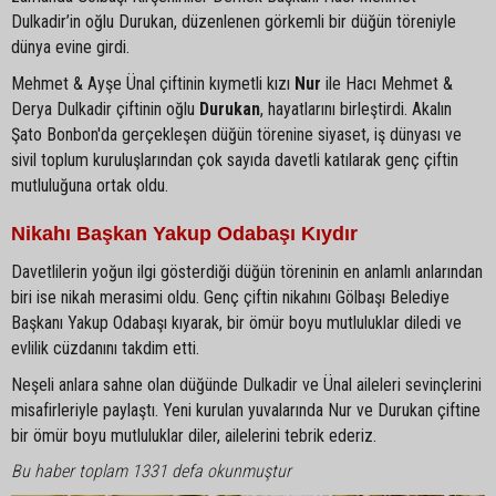
Dulkadir’in oğlu Durukan, düzenlenen görkemli bir düğün töreniyle
dünya evine girdi.
Mehmet & Ayşe Ünal çiftinin kıymetli kızı
Nur
ile Hacı Mehmet &
Derya Dulkadir çiftinin oğlu
Durukan
, hayatlarını birleştirdi. Akalın
Şato Bonbon'da gerçekleşen düğün törenine siyaset, iş dünyası ve
sivil toplum kuruluşlarından çok sayıda davetli katılarak genç çiftin
mutluluğuna ortak oldu.
Nikahı Başkan Yakup Odabaşı Kıydır
Davetlilerin yoğun ilgi gösterdiği düğün töreninin en anlamlı anlarından
biri ise nikah merasimi oldu. Genç çiftin nikahını Gölbaşı Belediye
Başkanı Yakup Odabaşı kıyarak, bir ömür boyu mutluluklar diledi ve
evlilik cüzdanını takdim etti.
Neşeli anlara sahne olan düğünde Dulkadir ve Ünal aileleri sevinçlerini
misafirleriyle paylaştı. Yeni kurulan yuvalarında Nur ve Durukan çiftine
bir ömür boyu mutluluklar diler, ailelerini tebrik ederiz.
Bu haber toplam 1331 defa okunmuştur