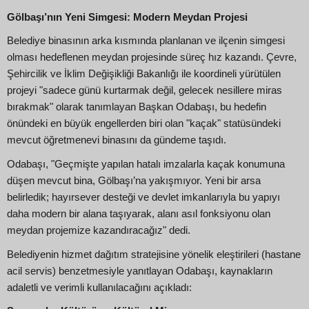
Gölbaşı’nın Yeni Simgesi: Modern Meydan Projesi
Belediye binasının arka kısmında planlanan ve ilçenin simgesi
olması hedeflenen meydan projesinde süreç hız kazandı. Çevre,
Şehircilik ve İklim Değişikliği Bakanlığı ile koordineli yürütülen
projeyi "sadece günü kurtarmak değil, gelecek nesillere miras
bırakmak" olarak tanımlayan Başkan Odabaşı, bu hedefin
önündeki en büyük engellerden biri olan "kaçak" statüsündeki
mevcut öğretmenevi binasını da gündeme taşıdı.
Odabaşı, "Geçmişte yapılan hatalı imzalarla kaçak konumuna
düşen mevcut bina, Gölbaşı’na yakışmıyor. Yeni bir arsa
belirledik; hayırsever desteği ve devlet imkanlarıyla bu yapıyı
daha modern bir alana taşıyarak, alanı asıl fonksiyonu olan
meydan projemize kazandıracağız" dedi.
Belediyenin hizmet dağıtım stratejisine yönelik eleştirileri (hastane
acil servis) benzetmesiyle yanıtlayan Odabaşı, kaynakların
adaletli ve verimli kullanılacağını açıkladı: