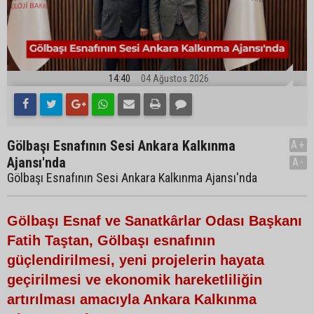
14:40
04 Ağustos 2026
Gölbaşı Esnafının Sesi Ankara Kalkınma
A+
Ajansı'nda
A-
Gölbaşı Esnafının Sesi Ankara Kalkınma Ajansı'nda
Gölbaşı Esnaf ve Sanatkârlar Odası Başkanı
Fatih Taştan, Gölbaşı esnafının
güçlendirilmesi, yeni projelerin hayata
geçirilmesi ve ekonomik hareketliliğin
artırılması amacıyla Ankara Kalkınma