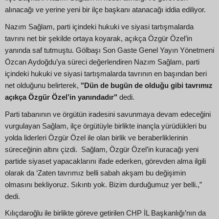
alınacağı ve yerine yeni bir ilçe başkanı atanacağı iddia ediliyor.
Nazım Sağlam, parti içindeki hukuki ve siyasi tartışmalarda
tavrını net bir şekilde ortaya koyarak, açıkça Özgür Özel’in
yanında saf tutmuştu. Gölbaşı Son Gaste Genel Yayın Yönetmeni
Özcan Aydoğdu’ya süreci değerlendiren Nazım Sağlam, parti
içindeki hukuki ve siyasi tartışmalarda tavrının en başından beri
net olduğunu belirterek,
"Dün de bugün de olduğu gibi tavrımız
açıkça Özgür Özel’in yanındadır"
dedi.
Parti tabanının ve örgütün iradesini savunmaya devam edeceğini
vurgulayan Sağlam, ilçe örgütüyle birlikte inançla yürüdükleri bu
yolda liderleri Özgür Özel ile olan birlik ve beraberliklerinin
süreceğinin altını çizdi. Sağlam, Özgür Özel’in kuracağı yeni
partide siyaset yapacaklarını ifade ederken, görevden alma ilgili
olarak da ‘Zaten tavrımız belli sabah akşam bu değişimin
olmasını bekliyoruz. Sıkıntı yok. Bizim durduğumuz yer belli.,”
dedi.
Kılıçdaroğlu ile birlikte göreve getirilen CHP İL Başkanlığı’nın da