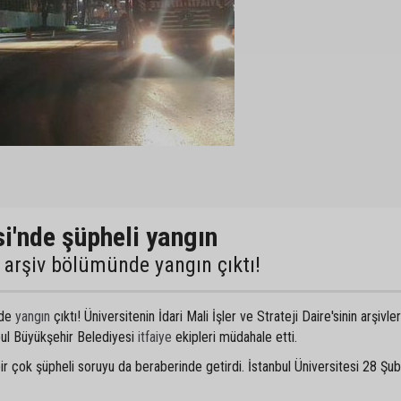
si'nde şüpheli yangın
n arşiv bölümünde yangın çıktı!
nde
yangın
çıktı! Üniversitenin İdari Mali İşler ve Strateji Daire'sinin arşivler
bul Büyükşehir Belediyesi
itfaiye
ekipleri müdahale etti.
r çok şüpheli soruyu da beraberinde getirdi. İstanbul Üniversitesi 28 Şub