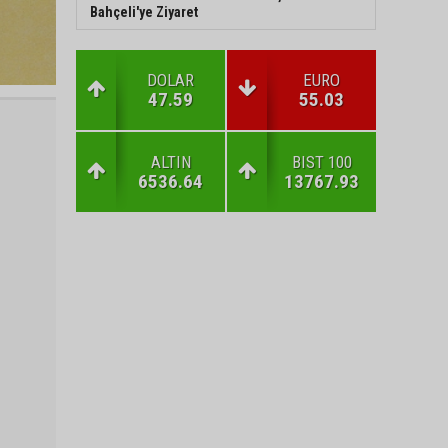
Bahçeli'ye Ziyaret
DOLAR
EURO
47.59
55.03
ALTIN
BIST 100
6536.64
13767.93