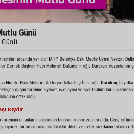
Mutlu Günü
u Günü
an isimleri arasında yer alan MHP Belediye Eski Meclis Üyesi Nevzat Dulka
liler Dernek Başkanı Hacı Mehmet Dulkadir’in oğlu Durukan, düzenlenen 
kızı
Nur
ile Hacı Mehmet & Derya Dulkadir çiftinin oğlu
Durukan
, hayatlar
ekleşen düğün törenine siyaset, iş dünyası ve sivil toplum kuruluşlarından
tluluğuna ortak oldu.
şı Kıydır
 töreninin en anlamlı anlarından biri ise nikah merasimi oldu. Genç çiftin ni
kıyarak, bir ömür boyu mutluluklar diledi ve evlilik cüzdanını takdim etti