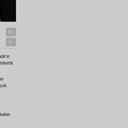
A+
A-
dir’in
görkemli
ını
 çok
kahını
.