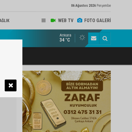
06 Ağustos 2026
Perşembe
WEB TV
FOTO GALERİ
AĞLIK
Ankara
ukat ve Arabulucu Rüstem Yiğit Ahizer'e ziyaretçi akını
34 °C