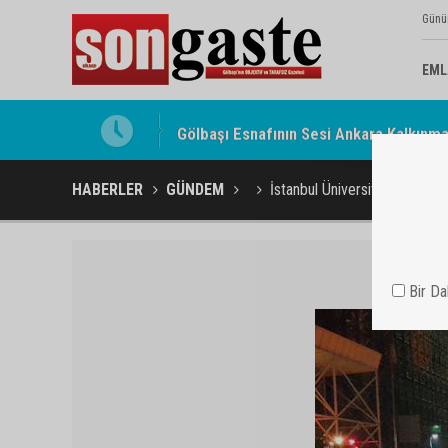
Günü
EML
Gölbaşı Esnafının Sesi Ankara Kalkınma
HABERLER
GÜNDEM
İstanbul Üniversitesi'nde şüp
Bir D