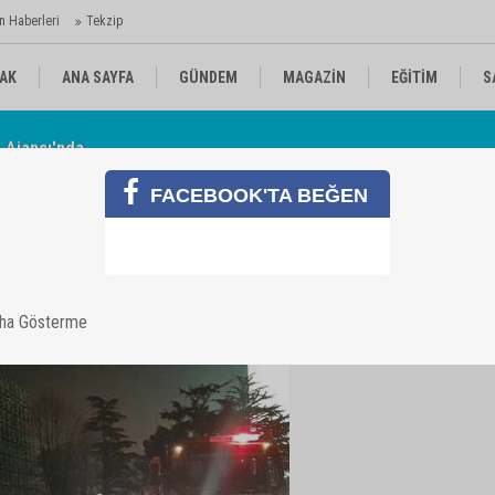
n Haberleri
Tekzip
AK
ANA SAYFA
GÜNDEM
MAGAZİN
EĞİTİM
S
 Ajansı'nda
Av
KÜLTÜR-SANAT
SPOR
RÖPORTAJ
FACEBOOK'TA BEĞEN
heli yangın
aha Gösterme