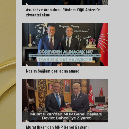
Avukat ve Arabulucu Rüstem Yiğit Ahizer'e
ziyaretçi akını
Nazım Sağlam geri adım atmadı
Murat Ilıkan’dan MHP Genel Başkanı