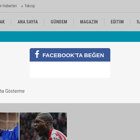
n Haberleri
Tekzip
AK
ANA SAYFA
GÜNDEM
MAGAZİN
EĞİTİM
S
 Ajansı'nda
Av
KÜLTÜR-SANAT
SPOR
RÖPORTAJ
FACEBOOK'TA BEĞEN
aha Gösterme