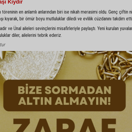
şı Kıydır
 töreninin en anlamlı anlarından biri ise nikah merasimi oldu. Genç çiftin ni
kıyarak, bir ömür boyu mutluluklar diledi ve evlilik cüzdanını takdim etti
r ve Ünal aileleri sevinçlerini misafirleriyle paylaştı. Yeni kurulan yuvala
klar diler, ailelerini tebrik ederiz.
tur