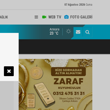
07 Ağustos 2026
Cuma
WEB TV
FOTO GALERİ
AĞLIK
Ankara
ukat ve Arabulucu Rüstem Yiğit Ahizer'e ziyaretçi akını
23 °C