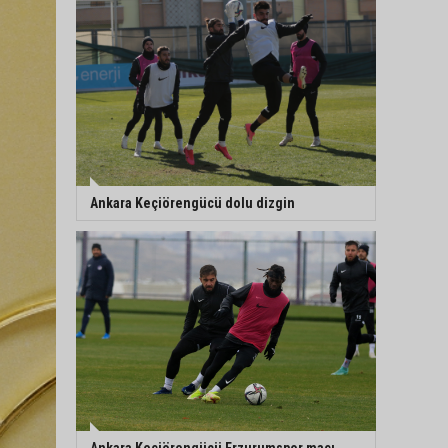
Ankara Keçiörengücü dolu dizgin
Ankara Keçiörengücü Erzurumspor maçı