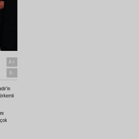
A+
A-
dir’in
görkemli
ını
 çok