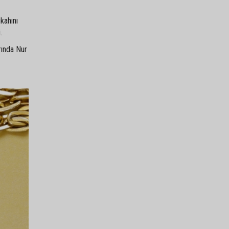
kahını
.
rında Nur