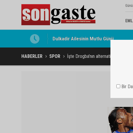
Günü
EML
Gölbaşı Esnafının Sesi Ankara Kalkınma
HABERLER
SPOR
İşte Drogba'nın alternatifi
Bir D