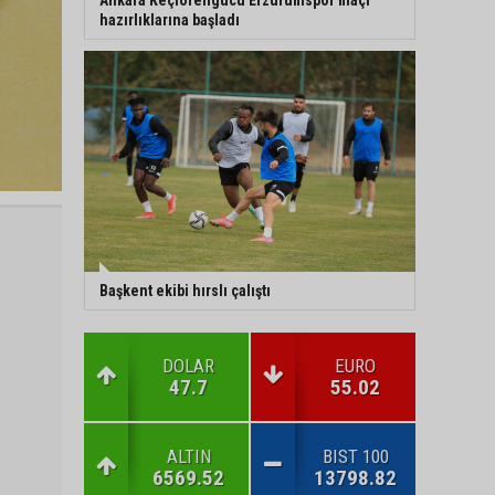
hazırlıklarına başladı
Başkent ekibi hırslı çalıştı
DOLAR
EURO
47.7
55.02
ALTIN
BIST 100
6569.52
13798.82