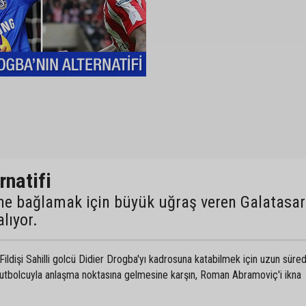
rnatifi
rine bağlamak için büyük uğraş veren Galatasa
lıyor.
ldişi Sahilli golcü Didier Drogba'yı kadrosuna katabilmek için uzun süre
 futbolcuyla anlaşma noktasına gelmesine karşın, Roman Abramoviç'i ikna