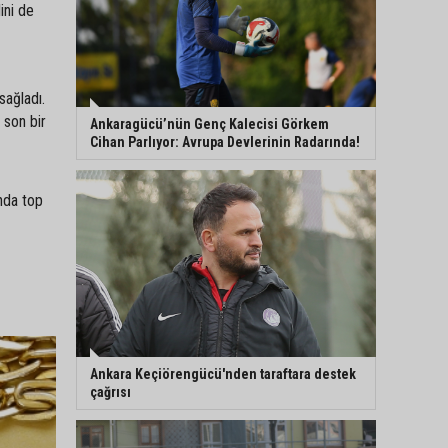
ini de
sağladı.
 son bir
Ankaragücü’nün Genç Kalecisi Görkem
Cihan Parlıyor: Avrupa Devlerinin Radarında!
nda top
Ankara Keçiörengücü'nden taraftara destek
çağrısı