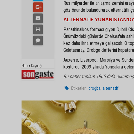
Rus milyarder ile anlaşma zemini arayan
göz önünde bulundururak alternatifli çal
ALTERNATİF YUNANİSTAN'D
Panathinaikos forması giyen Djibril Cis
Önümüzdeki günlerde Chelsea'nin sahibi
kez daha ikna etmeye çalışacak. O top
Galatasaray, Drobga defterini kapatara
Auxerre, Liverpool, Marsilya ve Sunder
Haber Kaynağı
koşturdu. 2009 yılında Yoncalara gele
Bu haber toplam 1966 defa okunmuş
,
Etiketler :
drogba
alternatif