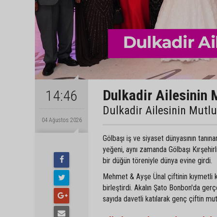
Dulkadir Ailesinin 
14:46
Dulkadir Ailesinin Mutl
04 Ağustos 2026
Gölbaşı iş ve siyaset dünyasının tanın
yeğeni, aynı zamanda Gölbaşı Kırşehir
bir düğün töreniyle dünya evine girdi.
Mehmet & Ayşe Ünal çiftinin kıymetli 
birleştirdi. Akalın Şato Bonbon'da gerç
sayıda davetli katılarak genç çiftin mu