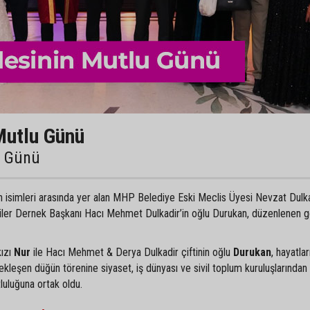
Mutlu Günü
u Günü
an isimleri arasında yer alan MHP Belediye Eski Meclis Üyesi Nevzat Dulka
liler Dernek Başkanı Hacı Mehmet Dulkadir’in oğlu Durukan, düzenlenen 
kızı
Nur
ile Hacı Mehmet & Derya Dulkadir çiftinin oğlu
Durukan
, hayatlar
ekleşen düğün törenine siyaset, iş dünyası ve sivil toplum kuruluşlarından
tluluğuna ortak oldu.