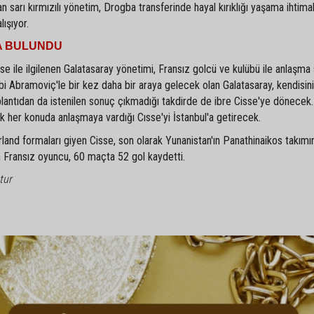
 sarı kırmızılı yönetim, Drogba transferinde hayal kırıklığı yaşama ihtimal
ışıyor.
A BULUNDU
se ile ilgilenen Galatasaray yönetimi, Fransız golcü ve kulübü ile anlaşma 
 Abramoviç'le bir kez daha bir araya gelecek olan Galatasaray, kendisini
lantıdan da istenilen sonuç çıkmadığı takdirde de ibre Cisse'ye dönecek.
k her konuda anlaşmaya vardığı Cısse'yi İstanbul'a getirecek.
land formaları giyen Cisse, son olarak Yunanistan'ın Panathinaikos takımı
n Fransız oyuncu, 60 maçta 52 gol kaydetti.
tur