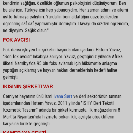
kendimin sağlığını, özellikle oğlumun psikolojisini düşünüyorum. Ben
bu aile için, Türkiye için hep yabancıydım. Her zaman adımı ve ailemi
üstte tutmaya çalıştım. Yurdal'ın beni aldattığını gazetecilerden
öğrenmiş saf saf yapmamıştır demiştim. Davayı da sizden öğrendim,
ne diyeyim. Sağlık olsun."
FOK AVCISI
Fok derisi işleyen bir şirketin başında olan işadamı Hatem Yavuz,
"Son fok avcısı" lakabıyla anılıyor. Yavuz, geçtiğimiz yıllarda Afrika
ülkesi Namibya'da 95 bin foku avlamak için hükümetle anlaşma
yaptığını açıklamış ve hayvan hakları derneklerinin hedefi haline
gelmişti.
İKİSİNİN ŞİRKETİ VAR
Cemiyet hayatının ünlü ismi
Ivana Sert
ve deri sektörünün tanınan
işadamlarından Hatem Yavuz, 2011 yılında "İSHY Deri Tekstil
Kozmetik Tasarım" adında bir şirket kurmuştu. İlk mağazalarını 8
Mart'ta Nişantaşı'nda hizmete sokan ikili, açılışta objektiflerin
karşısına birlikte geçmişti.