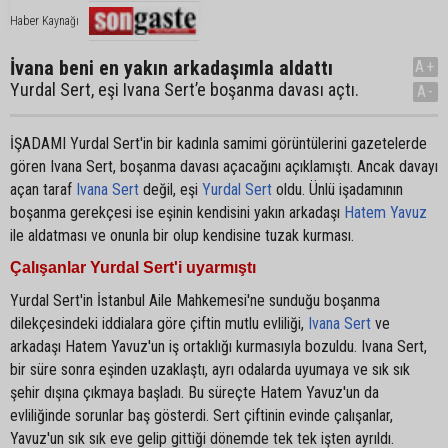
Haber Kaynağı
İvana beni en yakın arkadaşımla aldattı
A+
Yurdal Sert, eşi Ivana Sert’e boşanma davası açtı.
A-
İŞADAMI Yurdal Sert'in bir kadınla samimi görüntülerini gazetelerde
gören Ivana Sert, boşanma davası açacağını açıklamıştı. Ancak davayı
açan taraf
Ivana Sert
değil, eşi
Yurdal Sert
oldu. Ünlü işadamının
boşanma gerekçesi ise eşinin kendisini yakın arkadaşı
Hatem Yavuz
ile aldatması ve onunla bir olup kendisine tuzak kurması.
Çalışanlar Yurdal Sert'i uyarmıştı
Yurdal Sert'in İstanbul Aile Mahkemesi'ne sunduğu boşanma
dilekçesindeki iddialara göre çiftin mutlu evliliği,
Ivana Sert
ve
arkadaşı Hatem Yavuz'un iş ortaklığı kurmasıyla bozuldu. Ivana Sert,
bir süre sonra eşinden uzaklaştı, ayrı odalarda uyumaya ve sık sık
şehir dışına çıkmaya başladı. Bu süreçte Hatem Yavuz'un da
evliliğinde sorunlar baş gösterdi. Sert çiftinin evinde çalışanlar,
Yavuz'un sık sık eve gelip gittiği dönemde tek tek işten ayrıldı.