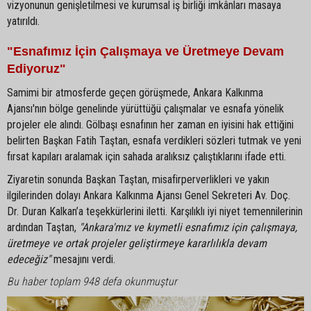
vizyonunun genişletilmesi ve kurumsal iş birliği imkânları masaya
yatırıldı.
"Esnafımız İçin Çalışmaya ve Üretmeye Devam
Ediyoruz"
Samimi bir atmosferde geçen görüşmede, Ankara Kalkınma
Ajansı'nın bölge genelinde yürüttüğü çalışmalar ve esnafa yönelik
projeler ele alındı. Gölbaşı esnafının her zaman en iyisini hak ettiğini
belirten Başkan Fatih Taştan, esnafa verdikleri sözleri tutmak ve yeni
fırsat kapıları aralamak için sahada aralıksız çalıştıklarını ifade etti.
Ziyaretin sonunda Başkan Taştan, misafirperverlikleri ve yakın
ilgilerinden dolayı Ankara Kalkınma Ajansı Genel Sekreteri Av. Doç.
Dr. Duran Kalkan’a teşekkürlerini iletti. Karşılıklı iyi niyet temennilerinin
ardından Taştan,
"Ankara'mız ve kıymetli esnafımız için çalışmaya,
üretmeye ve ortak projeler geliştirmeye kararlılıkla devam
edeceğiz"
mesajını verdi.
Bu haber toplam 948 defa okunmuştur