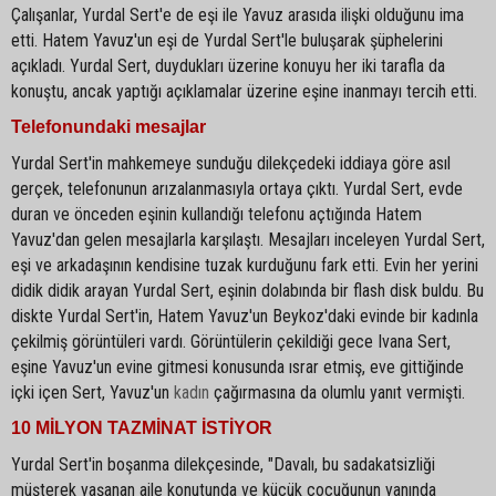
Çalışanlar, Yurdal Sert'e de eşi ile Yavuz arasıda ilişki olduğunu ima
etti. Hatem Yavuz'un eşi de Yurdal Sert'le buluşarak şüphelerini
açıkladı. Yurdal Sert, duydukları üzerine konuyu her iki tarafla da
konuştu, ancak yaptığı açıklamalar üzerine eşine inanmayı tercih etti.
Telefonundaki mesajlar
Yurdal Sert'in mahkemeye sunduğu dilekçedeki iddiaya göre asıl
gerçek, telefonunun arızalanmasıyla ortaya çıktı. Yurdal Sert, evde
duran ve önceden eşinin kullandığı telefonu açtığında Hatem
Yavuz'dan gelen mesajlarla karşılaştı. Mesajları inceleyen Yurdal Sert,
eşi ve arkadaşının kendisine tuzak kurduğunu fark etti. Evin her yerini
didik didik arayan Yurdal Sert, eşinin dolabında bir flash disk buldu. Bu
diskte Yurdal Sert'in, Hatem Yavuz'un Beykoz'daki evinde bir kadınla
çekilmiş görüntüleri vardı. Görüntülerin çekildiği gece Ivana Sert,
eşine Yavuz'un evine gitmesi konusunda ısrar etmiş, eve gittiğinde
içki içen Sert, Yavuz'un
kadın
çağırmasına da olumlu yanıt vermişti.
10 MİLYON TAZMİNAT İSTİYOR
Yurdal Sert'in boşanma dilekçesinde, "Davalı, bu sadakatsizliği
müşterek yaşanan aile konutunda ve küçük çocuğunun yanında