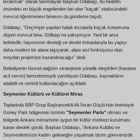
bırakmak" olarak tanımlayan Başkan Odabaşı, bu hedefin
önündeki en büyük engellerden biri olan "kaçak" statüsündeki
mevcut öğretmenevi binasını da gündeme taşıdı.
Odabaşı, "Geçmişte yapılan hatalı imzalarla kaçak konumuna
düşen mevcut bina, Gölbaşı’na yakışmıyor. Yeni bir arsa
belirledik; hayırsever desteği ve devlet imkanlarıyla bu yapıyı
daha modern bir alana taşıyarak, alanı asıl fonksiyonu olan
meydan projemize kazandıracağız" dedi.
Belediyenin hizmet dağıtım stratejisine yönelik eleştirileri (hastane
acil servis) benzetmesiyle yanıtlayan Odabaşı, kaynakların
adaletli ve verimli kullanılacağını açıkladı:
Seymenler Kültürü ve Kültürel Miras
Toplantıda BBP Grup Başkanvekili Ali İhsan Güçlü’nün önerisiyle
Güney Park bölgesinin isminin
"Seymenler Parkı"
olması ve
bölgede Ankara mimarisine uygun bir kültür merkezi kurulması
kararı destek gördü. Başkan Odabaşı, "Ankara Kulübü ve
Seymenlerimizin kadim geleneğini yaşatmak bizim görevimizdir.