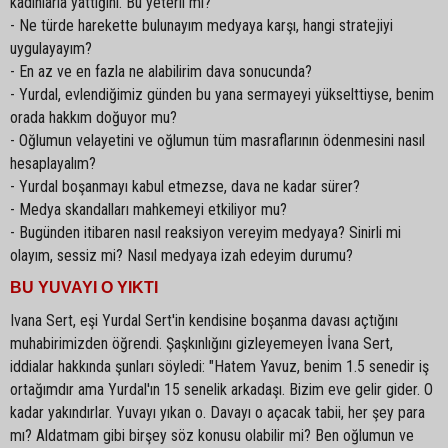
kadınlarla yattığını. Bu yeterli mi?
- Ne türde harekette bulunayım medyaya karşı, hangi stratejiyi
uygulayayım?
- En az ve en fazla ne alabilirim dava sonucunda?
- Yurdal, evlendiğimiz günden bu yana sermayeyi yükselttiyse, benim
orada hakkım doğuyor mu?
- Oğlumun velayetini ve oğlumun tüm masraflarının ödenmesini nasıl
hesaplayalım?
- Yurdal boşanmayı kabul etmezse, dava ne kadar sürer?
- Medya skandalları mahkemeyi etkiliyor mu?
- Bugünden itibaren nasıl reaksiyon vereyim medyaya? Sinirli mi
olayım, sessiz mi? Nasıl medyaya izah edeyim durumu?
BU YUVAYI O YIKTI
Ivana Sert, eşi Yurdal Sert'in kendisine boşanma davası açtığını
muhabirimizden öğrendi. Şaşkınlığını gizleyemeyen İvana Sert,
iddialar hakkında şunları söyledi: "Hatem Yavuz, benim 1.5 senedir iş
ortağımdır ama Yurdal'ın 15 senelik arkadaşı. Bizim eve gelir gider. O
kadar yakındırlar. Yuvayı yıkan o. Davayı o açacak tabii, her şey para
mı? Aldatmam gibi birşey söz konusu olabilir mi? Ben oğlumun ve