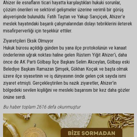
Ahizer ile esnafların ticari hayatta karşılaştıkları hukuki sorunlar,
çözüm önerileri ve sektörel gelişmeler üzerine verimli bir görüş
alışverişinde bulunuldu. Fatih Taştan ve Yakup Sarıçiçek, Ahizer’e
meslek hayatındaki başarılı çalışmalarından dolayı tebriklerini ileterek
misafirperverliği için teşekkür ettiler.
Ziyaretçileri Eksik Olmuyor
Hukuk bürosu açıldığı günden bu yana ilçe protokolünün ve kanaat
önderlerinin uğrak noktası haline gelen Rüstem Yiğit Ahizer’i, daha
önce de AK Parti Gölbaşı İlçe Başkanı Selim Akceylan, Gölbaşı eski
Belediye Başkanı Ramazan Şimşek, Gökhan Koçak ve başta olmak
üzere ilçe siyasetinin ve iş dünyasının önde gelen çok sayıda ismi
ziyaret etmişti. Gerçekleştirilen bu nazik ziyaretler, Ahizer’in
bölgedeki sevilen kişiliğini ve mesleki başarısını bir kez daha gözler
önüne serdi.
Bu haber toplam 2616 defa okunmuştur