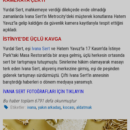
KAMERAYA ÇEKTİ
Yurdal Sert, mahkemeye verdiği dilekçede evde olmadığı
zamanlarda Ivana Sert'in Metrocity'deki müşterek konutlarına Hatem
Yavuz'la gelip kaldığını da güvenlik kamera kayıtlarıyla tespit ettiğini
açıkladı.
İSTİNYE'DE ÜÇLÜ KAVGA
Yurdal Sert, eşi
Ivana Sert
ve Hatem Yavuz'la 17 Kasım'da İstinye
Park'taki Masa Restoran'da bir araya gelmiş, üçlü herkesin ortasında
sert bir tartışmaya tutuşmuştu. Sinirlerine hâkim olamayarak masayı
terk eden Ivana Sert, alışveriş merkezine girmiş, eşi de peşinden
giderek tartışmayı sürdürmüştü. Çifti Ivana Sert'in annesinin
barıştırdığı haberleri o dönem medyaya yansımıştı.
İVANA SERT FOTOĞRAFLARI İÇİN TIKLAYIN
Bu haber toplam 6791 defa okunmuştur
,
,
,
Etiketler :
ivana
yakın arkadaş
kocası
aldatmak