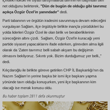
içindeki hukuki ve siyasi tartışmalarda tavrının en başından beri
net olduğunu belirterek,
"Dün de bugün de olduğu gibi tavrımız
açıkça Özgür Özel’in yanındadır"
dedi.
Parti tabanının ve örgütün iradesini savunmaya devam edeceğini
vurgulayan Sağlam, ilçe örgütüyle birlikte inançla yürüdükleri bu
yolda liderleri Özgür Özel ile olan birlik ve beraberliklerinin
süreceğinin altını çizdi. Sağlam, Özgür Özel’in kuracağı yeni
partide siyaset yapacaklarını ifade ederken, görevden alma ilgili
olarak da ‘Zaten tavrımız belli sabah akşam bu değişimin
olmasını bekliyoruz. Sıkıntı yok. Bizim durduğumuz yer belli.,”
dedi.
Kılıçdaroğlu ile birlikte göreve getirilen CHP İL Başkanlığı’nın da
Nazım Sağlam’ın yerine başka bir ismi ilçe başkanı yapma
yönünde tavrı olduğu konuşurken, yeni ilçe başkanının kim
olacağı ise merak konusu oldu.
Bu haber toplam 2811 defa okunmuştur