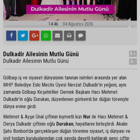
14:46
04 Ağustos 2026
Dulkadir Ailesinin Mutlu Günü
A+
Dulkadir Ailesinin Mutlu Günü
A-
Gölbaşı iş ve siyaset dünyasının tanınan isimleri arasında yer alan
MHP Belediye Eski Meclis Üyesi Nevzat Dulkadir’in yeğeni, aynı
zamanda Gölbaşı Kırşehirliler Dernek Başkanı Hacı Mehmet
Dulkadir’in oğlu Durukan, düzenlenen görkemli bir düğün töreniyle
dünya evine girdi.
Mehmet & Ayşe Ünal çiftinin kıymetli kızı
Nur
ile Hacı Mehmet &
Derya Dulkadir çiftinin oğlu
Durukan
, hayatlarını birleştirdi. Akalın
Şato Bonbon'da gerçekleşen düğün törenine siyaset, iş dünyası ve
sivil toplum kuruluşlarından çok sayıda davetli katılarak genç çiftin