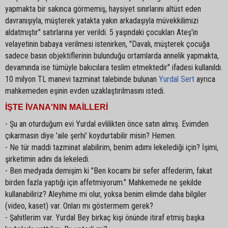
yapmakta bir sakınca görmemiş, haysiyet sınırlarını altüst eden
davranışıyla, müşterek yatakta yakın arkadaşıyla müvekkilimizi
aldatmıştır" satırlarına yer verildi. 5 yaşındaki çocukları Ateş'in
velayetinin babaya verilmesi istenirken, "Davalı, müşterek çocuğa
sadece basın objektiflerinin bulunduğu ortamlarda annelik yapmakta,
devamında ise tümüyle bakıcılara teslim etmektedir" ifadesi kullanıldı.
10 milyon TL manevi tazminat talebinde bulunan
Yurdal Sert
ayrıca
mahkemeden eşinin evden uzaklaştırılmasını istedi.
İŞTE İVANA'NIN MAİLLERİ
- Şu an oturduğum evi Yurdal evlilikten önce satın almış. Evimden
çıkarmasın diye 'aile şerhi' koydurtabilir misin? Hemen.
- Ne tür maddi tazminat alabilirim, benim adımı lekelediği için? İşimi,
şirketimin adını da lekeledi.
- Ben medyada demişim ki "Ben kocamı bir sefer affederim, fakat
birden fazla yaptığı için affetmiyorum." Mahkemede ne şekilde
kullanabiliriz? Aleyhime mi olur, yoksa benim elimde daha bilgiler
(video, kaset) var. Onları mı göstermem gerek?
- Şahitlerim var. Yurdal Bey birkaç kişi önünde itiraf etmiş başka