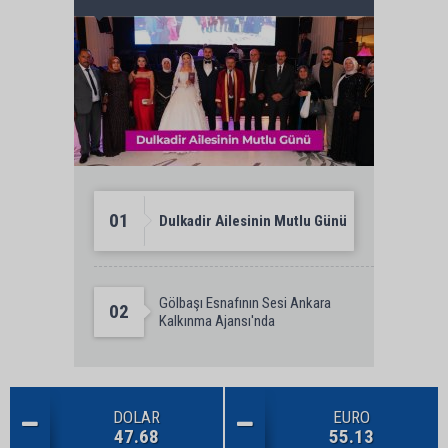
01
Dulkadir Ailesinin Mutlu Günü
Gölbaşı Esnafının Sesi Ankara
02
Kalkınma Ajansı'nda
DOLAR
EURO
47.68
55.13