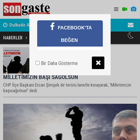
Dulkadir Ailesinin Mutlu Günü
Gölbaşı Es
FACEBOOK'TA
HABERLER
Kınama Haberleri
BEĞEN
Bir Daha Gösterme
MİLLETİMİZİN BAŞI SAĞOLSUN
CHP İlçe Başkanı Ercan Şimşek de terörü lanetle kınayarak, 'Milletimizin
başısağolsun" dedi.