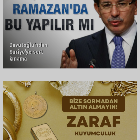
Davutoğlu'ndan
Suriye'ye sert
kınama