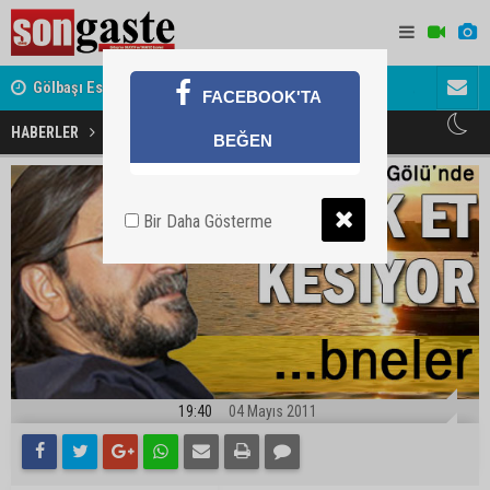
Gölbaşı Esnafının Sesi Ankara Kalkınma Ajansı'nda
Avukat ve 
FACEBOOK'TA
akını
Kaçak et kesiyor ...bneler
HABERLER
BEĞEN
Bir Daha Gösterme
19:40
04 Mayıs 2011