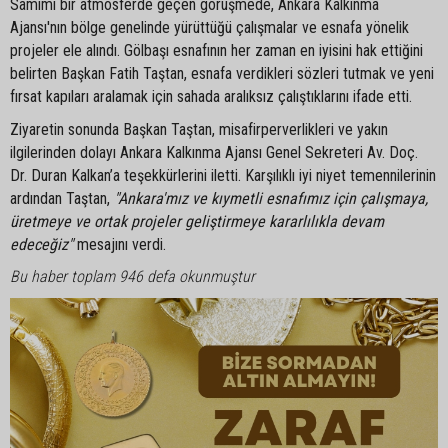
Samimi bir atmosferde geçen görüşmede, Ankara Kalkınma
Ajansı'nın bölge genelinde yürüttüğü çalışmalar ve esnafa yönelik
projeler ele alındı. Gölbaşı esnafının her zaman en iyisini hak ettiğini
belirten Başkan Fatih Taştan, esnafa verdikleri sözleri tutmak ve yeni
fırsat kapıları aralamak için sahada aralıksız çalıştıklarını ifade etti.
Ziyaretin sonunda Başkan Taştan, misafirperverlikleri ve yakın
ilgilerinden dolayı Ankara Kalkınma Ajansı Genel Sekreteri Av. Doç.
Dr. Duran Kalkan’a teşekkürlerini iletti. Karşılıklı iyi niyet temennilerinin
ardından Taştan,
"Ankara'mız ve kıymetli esnafımız için çalışmaya,
üretmeye ve ortak projeler geliştirmeye kararlılıkla devam
edeceğiz"
mesajını verdi.
Bu haber toplam 946 defa okunmuştur