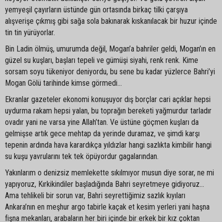
yemyeşil çayırların üstünde gün ortasında birkaç tilki çarşıya
alışverişe çıkmış gibi sağa sola bakınarak kıskanılacak bir huzur içinde
tin tin yürüyorlar.
Bin Ladin ölmüş, umurumda değil, Mogan’a bahriler geldi, Mogan’ın en
güzel su kuşları, başları tepeli ve gümüşi siyahi, renk renk. Kime
sorsam soyu tükeniyor deniyordu, bu sene bu kadar yüzlerce Bahri’yi
Mogan Gölü tarihinde kimse görmedi…
Ekranlar gazeteler ekonomi konuşuyor dış borçlar cari açıklar hepsi
uydurma rakam hepsi yalan, bu toprağın bereketi yağmurdur tarladır
ovadır yani ne varsa yine Allah’tan. Ve üstüne göçmen kuşları da
gelmişse artık gece mehtap da yerinde duramaz, ve şimdi karşı
tepenin ardında hava karardıkça yıldızlar hangi sazlıkta kimbilir hangi
su kuşu yavrularını tek tek öpüyordur gagalarından.
Yakınlarım o denizsiz memlekette sıkılmıyor musun diye sorar, ne mi
yapıyoruz, Kırkikindiler başladığında Bahri seyretmeye gidiyoruz…
Ama tehlikeli bir sorun var, Bahri seyrettiğimiz sazlık kıyıları
Ankara’nın en meşhur argo tabirle kaçak et kesim yerleri yani haşna
fişna mekanları, arabaların her biri içinde bir erkek bir kız çoktan