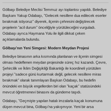
Gölbaşı Belediye Meclisi Temmuz ayı toplantısı yapıldı. Belediye
Başkanı Yakup Odabaşı, "Gelecek nesillere dua edilecek eserler
bırakmak istiyoruz" diyerek, ilçenin çehresini değiştirecek
projelerin "acil durum" önceliğiyle yürütüleceğini vurguladı.
Odabaşı ayrıca Haymana Yolu ile ilgili dikkat çeken
açıklamalarda bulundu.
Gölbaşı’nın Yeni Simgesi: Modern Meydan Projesi
Belediye binasının arka kısmında planlanan ve ilçenin simgesi
olması hedeflenen meydan projesinde süreç hız kazandı. Çevre,
Şehircilik ve İklim Değişikliği Bakanlığı ile koordineli yürütülen
projeyi "sadece günü kurtarmak değil, gelecek nesillere miras
bırakmak" olarak tanımlayan Başkan Odabaşı, bu hedefin
önündeki en büyük engellerden biri olan "kaçak" statüsündeki
mevcut öğretmenevi binasını da gündeme taşıdı.
Odabaşı, "Geçmişte yapılan hatalı imzalarla kaçak konumuna
düşen mevcut bina, Gölbaşı’na yakışmıyor. Yeni bir arsa