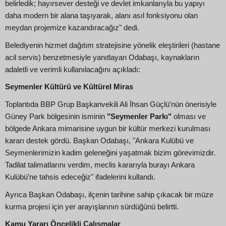
belirledik; hayırsever desteği ve devlet imkanlarıyla bu yapıyı
daha modern bir alana taşıyarak, alanı asıl fonksiyonu olan
meydan projemize kazandıracağız" dedi.
Belediyenin hizmet dağıtım stratejisine yönelik eleştirileri (hastane
acil servis) benzetmesiyle yanıtlayan Odabaşı, kaynakların
adaletli ve verimli kullanılacağını açıkladı:
Seymenler Kültürü ve Kültürel Miras
Toplantıda BBP Grup Başkanvekili Ali İhsan Güçlü’nün önerisiyle
Güney Park bölgesinin isminin
"Seymenler Parkı"
olması ve
bölgede Ankara mimarisine uygun bir kültür merkezi kurulması
kararı destek gördü. Başkan Odabaşı, "Ankara Kulübü ve
Seymenlerimizin kadim geleneğini yaşatmak bizim görevimizdir.
Tadilat talimatlarını verdim, meclis kararıyla burayı Ankara
Kulübü’ne tahsis edeceğiz" ifadelerini kullandı.
Ayrıca Başkan Odabaşı, ilçenin tarihine sahip çıkacak bir müze
kurma projesi için yer arayışlarının sürdüğünü belirtti.
Kamu Yararı Öncelikli Çalışmalar