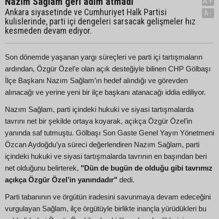
Nazım Sağlam geri adım atmadı
A+
Ankara siyasetinde ve Cumhuriyet Halk Partisi
A-
kulislerinde, parti içi dengeleri sarsacak gelişmeler hız
kesmeden devam ediyor.
Son dönemde yaşanan yargı süreçleri ve parti içi tartışmaların
ardından, Özgür Özel’e olan açık desteğiyle bilinen CHP Gölbaşı
İlçe Başkanı Nazım Sağlam’ın hedef alındığı ve görevden
alınacağı ve yerine yeni bir ilçe başkanı atanacağı iddia ediliyor.
Nazım Sağlam, parti içindeki hukuki ve siyasi tartışmalarda
tavrını net bir şekilde ortaya koyarak, açıkça Özgür Özel’in
yanında saf tutmuştu. Gölbaşı Son Gaste Genel Yayın Yönetmeni
Özcan Aydoğdu’ya süreci değerlendiren Nazım Sağlam, parti
içindeki hukuki ve siyasi tartışmalarda tavrının en başından beri
net olduğunu belirterek,
"Dün de bugün de olduğu gibi tavrımız
açıkça Özgür Özel’in yanındadır"
dedi.
Parti tabanının ve örgütün iradesini savunmaya devam edeceğini
vurgulayan Sağlam, ilçe örgütüyle birlikte inançla yürüdükleri bu