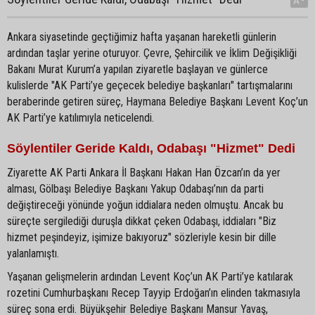
A-
Ankara siyasetinde geçtiğimiz hafta yaşanan hareketli günlerin
ardından taşlar yerine oturuyor. Çevre, Şehircilik ve İklim Değişikliği
Bakanı Murat Kurum’a yapılan ziyaretle başlayan ve günlerce
kulislerde "AK Parti’ye geçecek belediye başkanları" tartışmalarını
beraberinde getiren süreç, Haymana Belediye Başkanı Levent Koç’un
AK Parti’ye katılımıyla neticelendi.
Söylentiler Geride Kaldı, Odabaşı "Hizmet" Dedi
Ziyarette AK Parti Ankara İl Başkanı Hakan Han Özcan’ın da yer
alması, Gölbaşı Belediye Başkanı Yakup Odabaşı’nın da parti
değiştireceği yönünde yoğun iddialara neden olmuştu. Ancak bu
süreçte sergilediği duruşla dikkat çeken Odabaşı, iddiaları "Biz
hizmet peşindeyiz, işimize bakıyoruz" sözleriyle kesin bir dille
yalanlamıştı.
Yaşanan gelişmelerin ardından Levent Koç’un AK Parti’ye katılarak
rozetini Cumhurbaşkanı Recep Tayyip Erdoğan’ın elinden takmasıyla
süreç sona erdi. Büyükşehir Belediye Başkanı Mansur Yavaş,