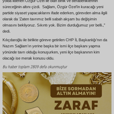
yolda liderleri Özgür Özel ile olan birlik ve beraberliklerinin
süreceğinin altını çizdi. Sağlam, Özgür Özel’in kuracağı yeni
partide siyaset yapacaklarını ifade ederken, görevden alma ilgili
olarak da ‘Zaten tavrımız belli sabah akşam bu değişimin
olmasını bekliyoruz. Sıkıntı yok. Bizim durduğumuz yer belli.,”
dedi.
Kılıçdaroğlu ile birlikte göreve getirilen CHP İL Başkanlığı’nın da
Nazım Sağlam’ın yerine başka bir ismi ilçe başkanı yapma
yönünde tavrı olduğu konuşurken, yeni ilçe başkanının kim
olacağı ise merak konusu oldu.
Bu haber toplam 2809 defa okunmuştur