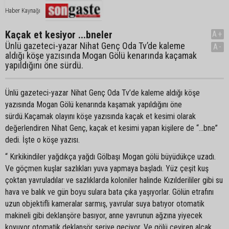
Haber Kaynağı
Kaçak et kesiyor ...bneler
A+
Ünlü gazeteci-yazar Nihat Genç Oda Tv’de kaleme
A-
aldığı köşe yazısında Mogan Gölü kenarında kaçamak
yapıldığını öne sürdü.
Ünlü gazeteci-yazar Nihat Genç Oda Tv’de kaleme aldığı köşe
yazısında Mogan Gölü kenarında kaşamak yapıldığını öne
sürdü.Kaçamak olayını köşe yazısında kaçak et kesimi olarak
değerlendiren Nihat Genç, kaçak et kesimi yapan kişilere de “…bne”
dedi. İşte o köşe yazısı.
“ Kırkikindiler yağdıkça yağdı Gölbaşı Mogan gölü büyüdükçe uzadı.
Ve göçmen kuşlar sazlıkları yuva yapmaya başladı. Yüz çeşit kuş
çoktan yavruladılar ve sazlıklarda koloniler halinde Kızılderililer gibi su
hava ve balık ve gün boyu sulara bata çıka yaşıyorlar. Gölün etrafını
uzun objektifli kameralar sarmış, yavrular suya batıyor otomatik
makineli gibi deklanşöre basıyor, anne yavrunun ağzına yiyecek
koyuyor otomatik deklanşör seriye geçiyor. Ve gölü çeviren alçak