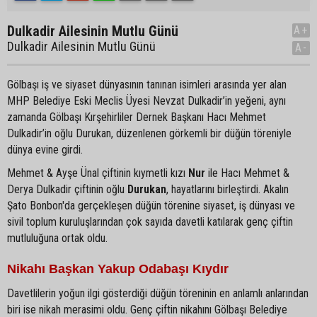
Dulkadir Ailesinin Mutlu Günü
A+
Dulkadir Ailesinin Mutlu Günü
A-
Gölbaşı iş ve siyaset dünyasının tanınan isimleri arasında yer alan
MHP Belediye Eski Meclis Üyesi Nevzat Dulkadir’in yeğeni, aynı
zamanda Gölbaşı Kırşehirliler Dernek Başkanı Hacı Mehmet
Dulkadir’in oğlu Durukan, düzenlenen görkemli bir düğün töreniyle
dünya evine girdi.
Mehmet & Ayşe Ünal çiftinin kıymetli kızı
Nur
ile Hacı Mehmet &
Derya Dulkadir çiftinin oğlu
Durukan
, hayatlarını birleştirdi. Akalın
Şato Bonbon'da gerçekleşen düğün törenine siyaset, iş dünyası ve
sivil toplum kuruluşlarından çok sayıda davetli katılarak genç çiftin
mutluluğuna ortak oldu.
Nikahı Başkan Yakup Odabaşı Kıydır
Davetlilerin yoğun ilgi gösterdiği düğün töreninin en anlamlı anlarından
biri ise nikah merasimi oldu. Genç çiftin nikahını Gölbaşı Belediye